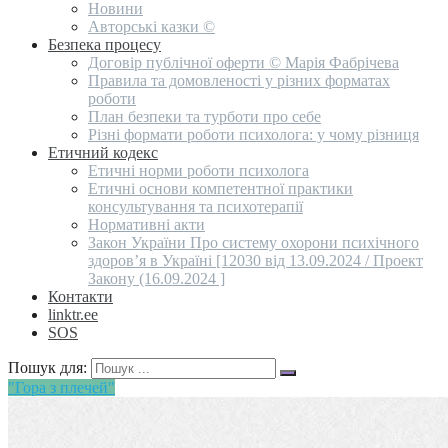
Новини
Авторські казки ©
Безпека процесу
Договір публічної оферти © Марія Фабрічева
Правила та домовленості у різних форматах
роботи
План безпеки та турботи про себе
Різні формати роботи психолога: у чому різниця
Етичний кодекс
Етичні норми роботи психолога
Етичні основи компетентної практики
консультування та психотерапії
Нормативні акти
Закон України Про систему охорони психічного
здоров’я в Україні [12030 від 13.09.2024 / Проект
Закону (16.09.2024 ]
Контакти
linktr.ee
SOS
Пошук для:
"Гора з плечей"