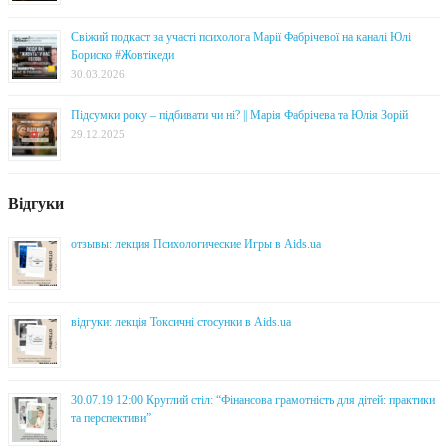
Свіжий подкаст за участі психолога Марії Фабрічевої на каналі Юлі
Бориско #Жовтікеди
30.03.2026
Підсумки року – підбивати чи ні? || Марія Фабрічева та Юлія Зорій
29.12.2025
Відгуки
отзывы: лекция Психологические Игры в Aids.ua
відгуки: лекція Токсичні стосунки в Aids.ua
30.07.19 12:00 Круглий стіл: “Фінансова грамотність для дітей: практики
та перспективи”