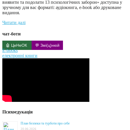
виявити та подолати 13 психологічних заборон» доступна у
зручному для вас форматі: аудіокнига, e-book або друковане
видання.
Читати далі
чат-боти
🤖 ЦеНеОК
💬 Змі(ц)нюй
E-books
електронні книги
Психоедукація
План безпеки та турботи про себе
20.06.2026