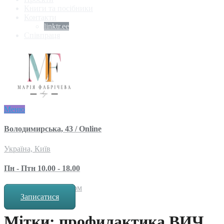
Книги та посібники
Контакти
linktr.ee
Співпраця
Меню
Володимирська, 43 / Online
Україна, Київ
Пн - Птн 10.00 - 18.00
за попереднім записом
Записатися
Мітки: профилактика ВИЧ