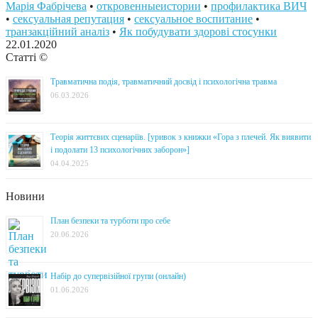
Марія Фабрічева
•
откровенныеистории
•
профилактика ВИЧ
•
сексуальная репутация
•
сексуальное воспитание
•
транзакційний аналіз
•
Як побудувати здорові стосунки
22.01.2020
Статті ©
Травматична подія, травматичний досвід і психологічна травма
06.03.2026
Теорія життєвих сценаріїв. [уривок з книжки «Гора з плечей. Як виявити
і подолати 13 психологічних заборон»]
04.04.2025
Новини
План безпеки та турботи про себе
20.06.2026
Набір до супервізійної групи (онлайн)
01.06.2026