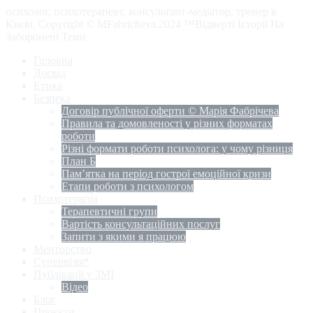
психолог, психотерапевт, консультант-медіатор, тренер в
Києві. Copyright © MFabricheva.2024 ™Відверті Історії На
Заборонені Теми
Головна
Досвід
Етика
Безпека
Договір публічної оферти © Марія Фабрічева
Правила та домовленості у різних форматах
роботи
Різні формати роботи психолога: у чому різниця
План Б
Пам’ятка на період гострої емоційної кризи
Етапи роботи з психологом
Психотерапія
Терапевтичні групи
Вартість консультаційних послуг
Запити з якими я працюю
Менторство
Супервізія*
Публікації у ЗМІ
Відео
Блог
Проєкти