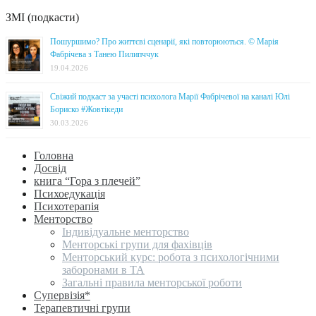
ЗМІ (подкасти)
Пошуршимо? Про життєві сценарії, які повторюються. © Марія
Фабрічева з Танею Пилипччук
19.04.2026
Свіжий подкаст за участі психолога Марії Фабрічевої на каналі Юлі
Бориско #Жовтікеди
30.03.2026
Головна
Досвід
книга “Гора з плечей”
Психоедукація
Психотерапія
Менторство
Індивідуальне менторство
Менторські групи для фахівців
Менторський курс: робота з психологічними
заборонами в ТА
Загальні правила менторської роботи
Супервізія*
Терапевтичні групи