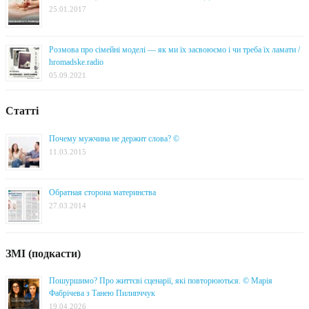
25.01.2017
Розмова про сімейні моделі — як ми їх засвоюємо і чи треба їх ламати /
hromadske.radio
05.09.2021
Статті
Почему мужчина не держит слова? ©
11.03.2015
Обратная сторона материнства
27.03.2014
ЗМІ (подкасти)
Пошуршимо? Про життєві сценарії, які повторюються. © Марія
Фабрічева з Танею Пилипччук
19.04.2026