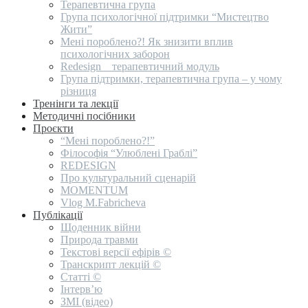
Терапевтична група
Група психологічної підтримки “Мистецтво
Жити”
Мені пороблено?! Як знизити вплив
психологічних заборон
Redesign _ терапевтичний модуль
Група підтримки, терапевтична група – у чому
різниця
Тренінги та лекції
Методичні посібники
Проєкти
“Мені пороблено?!”
Філософія “Улюблені Граблі”
REDESIGN
Про культуральний сценарій
MOMENTUM
Vlog M.Fabricheva
Публікації
Щоденник війни
Природа травми
Текстові версії ефірів ©
Транскрипт лекцій ©
Статті ©
Інтерв’ю
ЗМІ (відео)