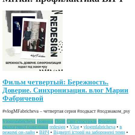
Фильм четвертый: Бережность.
Доверие. Синхронизация. влог Марии
Фабричевой
#vlogMFabricheva – четвертая серия #подкаст #подзнаком_psy
Vlogmfabricheva
Новини
Події
Світ стосунків
Формула
екологічної поведінки
redesign
•
Vlog
•
vlogmfabricheva
•
в
режимі он-лайн
•
ВИЧ
•
Відверті історії на заборонені теми
•