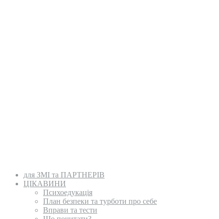
для ЗМІ та ПАРТНЕРІВ
ЦІКАВИНИ
Психоедукація
План безпеки та турботи про себе
Вправи та тести
Що почитати?