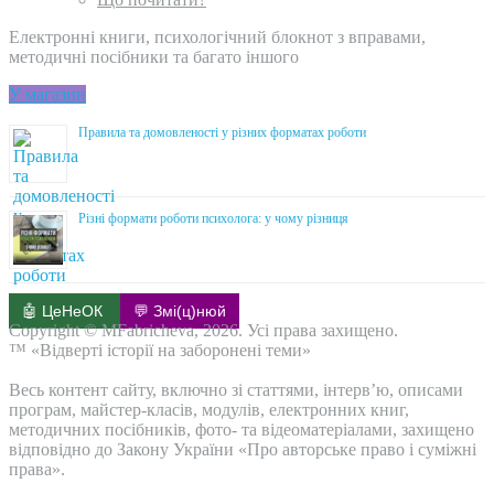
Електронні книги, психологічний блокнот з вправами,
методичні посібники та багато іншого
У магазин
Правила та домовленості у різних форматах роботи
Різні формати роботи психолога: у чому різниця
🤖 ЦеНеОК
💬 Змі(ц)нюй
Copyright © MFabricheva, 2026. Усі права захищено.
™ «Відверті історії на заборонені теми»
Весь контент сайту, включно зі статтями, інтерв’ю, описами
програм, майстер-класів, модулів, електронних книг,
методичних посібників, фото- та відеоматеріалами, захищено
відповідно до Закону України «Про авторське право і суміжні
права».