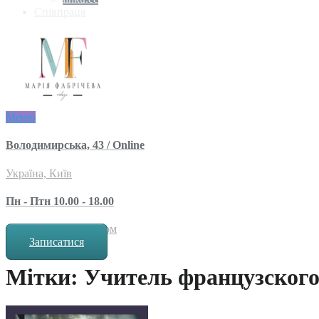
Співпраця
Меню
Володимирська, 43 / Online
Україна, Київ
Пн - Птн 10.00 - 18.00
за попереднім записом
Записатися
Мітки: Учитель французског