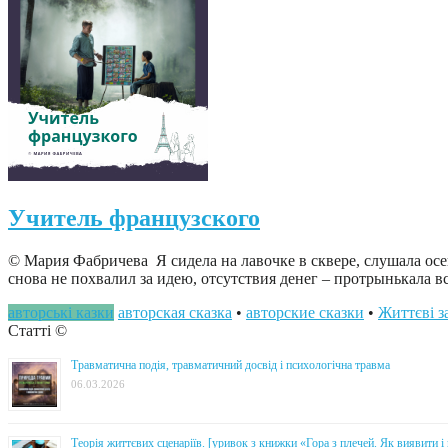
Учитель французского
© Мария Фабричева Я сидела на лавочке в сквере, слушала осень
снова не похвалил за идею, отсутствия денег – протрынькала 
авторські казки
авторская сказка
•
авторские сказки
•
Життєві з
Статті ©
Травматична подія, травматичний досвід і психологічна травма
06.03.2026
Теорія життєвих сценаріїв. [уривок з книжки «Гора з плечей. Як виявити 