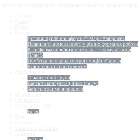
психолог, психотерапевт, консультант-медіатор, тренер в Києві
Головна
Досвід
Етика
Безпека
Договір публічної оферти © Марія Фабрічева
Правила та домовленості у різних форматах роботи
Різні формати роботи психолога: у чому різниця
План Б
Пам’ятка на період гострої емоційної кризи
Етапи роботи з психологом
Психотерапія
Терапевтичні групи
Вартість консультаційних послуг
Запити з якими я працюю
Менторство
Супервізія*
Публікації у ЗМІ
Відео
Блог
Проєкти
Книги та посібники
Контакти
linktr.ee