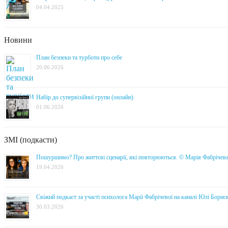
04.04.2025
Новини
План безпеки та турботи про себе
20.06.2026
Набір до супервізійної групи (онлайн)
01.06.2026
ЗМІ (подкасти)
Пошуршимо? Про життєві сценарії, які повторюються. © Марія Фабрічев
19.04.2026
Свіжий подкаст за участі психолога Марії Фабрічевої на каналі Юлі Борис
30.03.2026