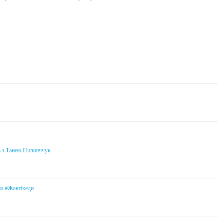
а з Танею Пилипччук
ко #Жовтікеди