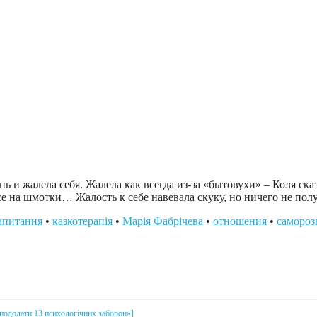
 и жалела себя. Жалела как всегда из-за «бытовухи» – Коля сказ
все на шмотки… Жалость к себе навевала скуку, но ничего не по
апитання
•
казкотерапія
•
Марія Фабрічева
•
отношения
•
самороз
і подолати 13 психологічних заборон»]