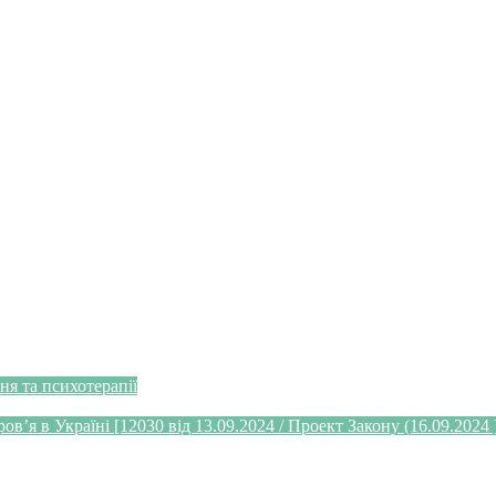
я та психотерапії
’я в Україні [12030 від 13.09.2024 / Проект Закону (16.09.2024 