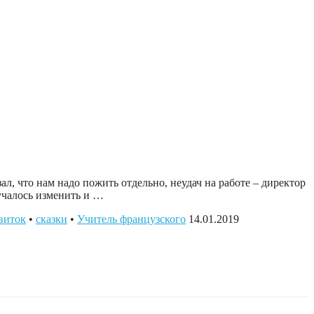
ал, что нам надо пожить отдельно, неудач на работе – директор
лучалось изменить и …
виток
•
сказки
•
Учитель французского
14.01.2019