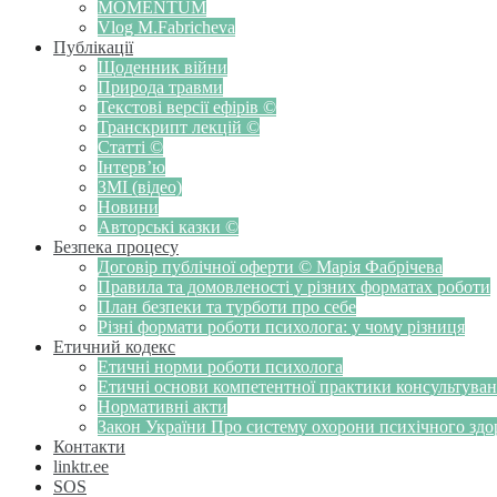
MOMENTUM
Vlog M.Fabricheva
Публікації
Щоденник війни
Природа травми
Текстові версії ефірів ©
Транскрипт лекцій ©
Статті ©
Інтерв’ю
ЗМІ (відео)
Новини
Авторські казки ©
Безпека процесу
Договір публічної оферти © Марія Фабрічева
Правила та домовленості у різних форматах роботи
План безпеки та турботи про себе
Різні формати роботи психолога: у чому різниця
Етичний кодекс
Етичні норми роботи психолога
Етичні основи компетентної практики консультуванн
Нормативні акти
Закон України Про систему охорони психічного здоров
Контакти
linktr.ee
SOS