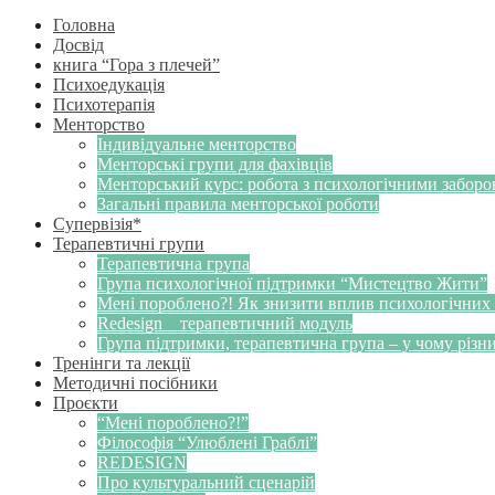
Головна
Досвід
книга “Гора з плечей”
Психоедукація
Психотерапія
Менторство
Індивідуальне менторство
Менторські групи для фахівців
Менторський курс: робота з психологічними забор
Загальні правила менторської роботи
Супервізія*
Терапевтичні групи
Терапевтична група
Група психологічної підтримки “Мистецтво Жити”
Мені пороблено?! Як знизити вплив психологічних
Redesign _ терапевтичний модуль
Група підтримки, терапевтична група – у чому різн
Тренінги та лекції
Методичні посібники
Проєкти
“Мені пороблено?!”
Філософія “Улюблені Граблі”
REDESIGN
Про культуральний сценарій