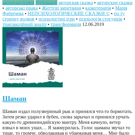
авторські казки
Публікації
авторская сказка
•
авторские сказки
•
авторські права
•
Життєві запитання
•
казкотерапія
•
Марія
Фабрічева
•
НЕПСИХОЛОГИЧЕСКИЕ СКАЗКИ ©
•
по ту
сторону волков
•
психологічні ігри
•
психологія стосунків
•
транзакційний аналіз
•
трансформація
12.06.2019
Шаман
Шаман издал полузвериный рык и принялся что-то бормотать.
Затем резко ударил в бубен, снова зарычал и принялся урчать
какую-то древнеиндийскую мантру. Меня качнуло, ветер
взвыл в моих ушах… Я зажмурилась. Голос шамана звучал то
тише, то громче, обволакивая и убаюкивая меня… Мне было