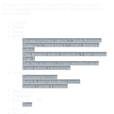
психолог, психотерапевт, консультант-медіатор, тренер в
Києві. Copyright © MFabricheva.2024 ™Відверті Історії На
Заборонені Теми
Головна
Досвід
Етика
Безпека
Договір публічної оферти © Марія Фабрічева
Правила та домовленості у різних форматах
роботи
Різні формати роботи психолога: у чому різниця
План Б
Пам’ятка на період гострої емоційної кризи
Етапи роботи з психологом
Психотерапія
Терапевтичні групи
Вартість консультаційних послуг
Запити з якими я працюю
Менторство
Супервізія*
Публікації у ЗМІ
Відео
Блог
Проєкти