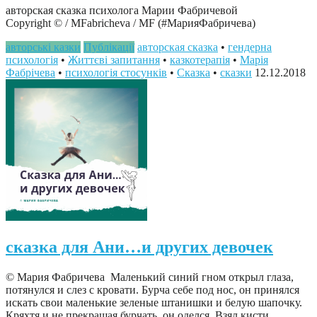
авторская сказка психолога Марии Фабричевой
Copyright © / MFabricheva / MF (#МарияФабричева)
авторські казки
Публікації
авторская сказка
•
гендерна
психологія
•
Життєві запитання
•
казкотерапія
•
Марія
Фабрічева
•
психологія стосунків
•
Сказка
•
сказки
12.12.2018
сказка для Ани…и других девочек
© Мария Фабричева Маленький синий гном открыл глаза,
потянулся и слез с кровати. Бурча себе под нос, он принялся
искать свои маленькие зеленые штанишки и белую шапочку.
Кряхтя и не прекращая бурчать, он оделся. Взял кисти,