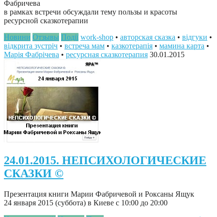
Фабричева
в рамках встречи обсуждали тему пользы и красоты
ресурсной сказкотерапии
Новини
Отзывы
Події
work-shop
•
авторская сказка
•
відгуки
•
відкрита зустріч
•
встреча мам
•
казкотерапія
•
мамина карта
•
Марія Фабрічева
•
ресурсная сказкотерапия
30.01.2015
24.01.2015. НЕПСИХОЛОГИЧЕСКИЕ
СКАЗКИ ©
Презентация книги Марии Фабричевой и Роксаны Ящук
24 января 2015 (суббота) в Киеве с 10:00 до 20:00