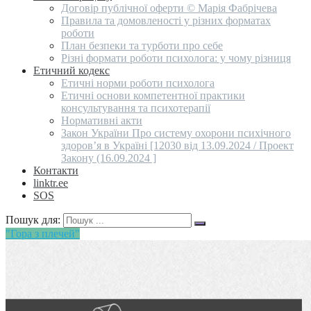
Договір публічної оферти © Марія Фабрічева
Правила та домовленості у різних форматах
роботи
План безпеки та турботи про себе
Різні формати роботи психолога: у чому різниця
Етичний кодекс
Етичні норми роботи психолога
Етичні основи компетентної практики
консультування та психотерапії
Нормативні акти
Закон України Про систему охорони психічного
здоров’я в Україні [12030 від 13.09.2024 / Проект
Закону (16.09.2024 ]
Контакти
linktr.ee
SOS
Пошук для:
"Гора з плечей"