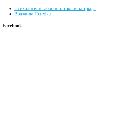
Психологічні заборони: токсична тріада
Вразлива Психіка
Facebook