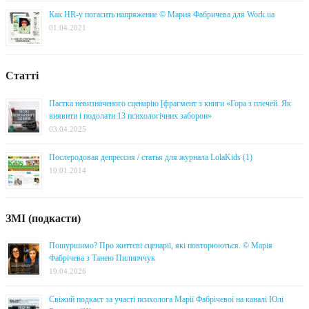
Как HR-у погасить напряжение © Мария Фабричева для Work.ua
01.04.2021
Статті
Пастка невизначеного сценарію [фрагмент з книги «Гора з плечей. Як
виявити і подолати 13 психологічних заборон»
03.04.2025
Послеродовая депрессия / статья для журнала LolaKids (1)
10.01.2014
ЗМІ (подкасти)
Пошуршимо? Про життєві сценарії, які повторюються. © Марія
Фабрічева з Танею Пилипччук
19.04.2026
Свіжий подкаст за участі психолога Марії Фабрічевої на каналі Юлі