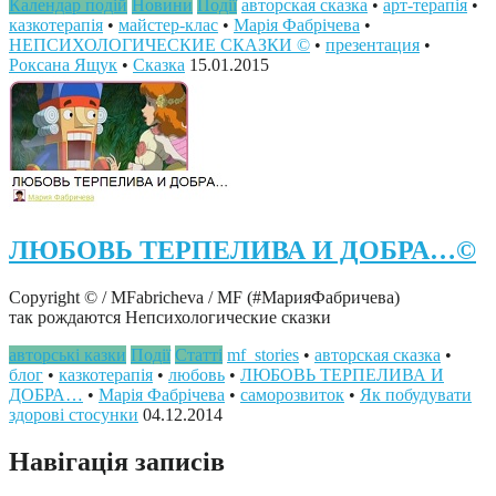
Календар подій
Новини
Події
авторская сказка
•
арт-терапія
•
казкотерапія
•
майстер-клас
•
Марія Фабрічева
•
НЕПСИХОЛОГИЧЕСКИЕ СКАЗКИ ©
•
презентация
•
Роксана Ящук
•
Сказка
15.01.2015
ЛЮБОВЬ ТЕРПЕЛИВА И ДОБРА…©
Copyright © / MFabricheva / MF (#МарияФабричева)
так рождаются Непсихологические сказки
авторські казки
Події
Статті
mf_stories
•
авторская сказка
•
блог
•
казкотерапія
•
любовь
•
ЛЮБОВЬ ТЕРПЕЛИВА И
ДОБРА…
•
Марія Фабрічева
•
саморозвиток
•
Як побудувати
здорові стосунки
04.12.2014
Навігація записів