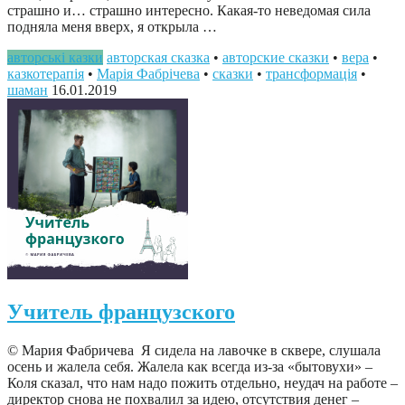
страшно и… страшно интересно. Какая-то неведомая сила
подняла меня вверх, я открыла …
авторські казки
авторская сказка
•
авторские сказки
•
вера
•
казкотерапія
•
Марія Фабрічева
•
сказки
•
трансформація
•
шаман
16.01.2019
Учитель французского
© Мария Фабричева Я сидела на лавочке в сквере, слушала
осень и жалела себя. Жалела как всегда из-за «бытовухи» –
Коля сказал, что нам надо пожить отдельно, неудач на работе –
директор снова не похвалил за идею, отсутствия денег –