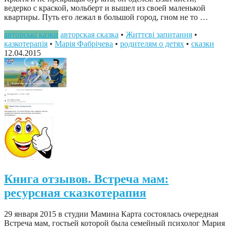
ведерко с краской, мольберт и вышел из своей маленькой
квартиры. Путь его лежал в большой город, гном не то …
авторські казки
авторская сказка
•
Життєві запитання
•
казкотерапія
•
Марія Фабрічева
•
родителям о детях
•
сказки
12.04.2015
Книга отзывов. Встреча мам:
ресурсная сказкотерапия
29 января 2015 в студии Мамина Карта состоялась очередная
Встреча мам, гостьей которой была семейный психолог Мария