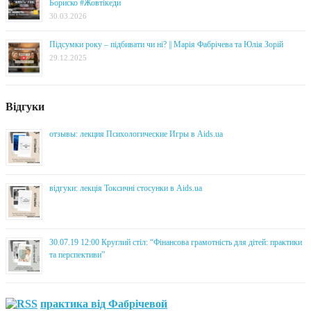
Бориско #Жовтікеди
30.03.2026
Підсумки року – підбивати чи ні? || Марія Фабрічева та Юлія Зорій
29.12.2025
Відгуки
отзывы: лекция Психологические Игры в Aids.ua
відгуки: лекція Токсичні стосунки в Aids.ua
30.07.19 12:00 Круглий стіл: “Фінансова грамотність для дітей: практики
та перспективи”
практика від Фабрічевой