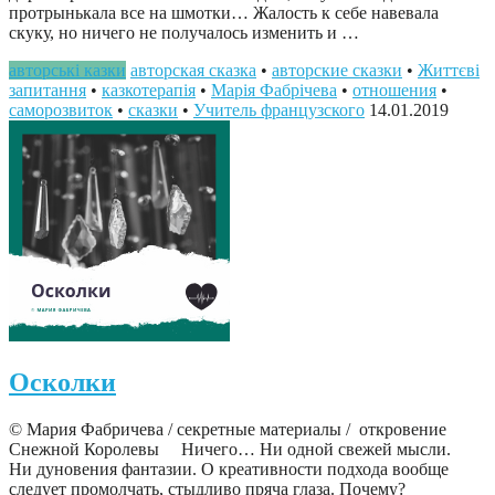
протрынькала все на шмотки… Жалость к себе навевала
скуку, но ничего не получалось изменить и …
авторські казки
авторская сказка
•
авторские сказки
•
Життєві
запитання
•
казкотерапія
•
Марія Фабрічева
•
отношения
•
саморозвиток
•
сказки
•
Учитель французского
14.01.2019
Осколки
© Мария Фабричева / секретные материалы / откровение
Снежной Королевы Ничего… Ни одной свежей мысли.
Ни дуновения фантазии. О креативности подхода вообще
следует промолчать, стыдливо пряча глаза. Почему?