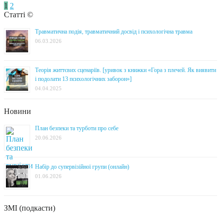
1
2
Статті ©
Травматична подія, травматичний досвід і психологічна травма
06.03.2026
Теорія життєвих сценаріїв. [уривок з книжки «Гора з плечей. Як виявити
і подолати 13 психологічних заборон»]
04.04.2025
Новини
План безпеки та турботи про себе
20.06.2026
Набір до супервізійної групи (онлайн)
01.06.2026
ЗМІ (подкасти)