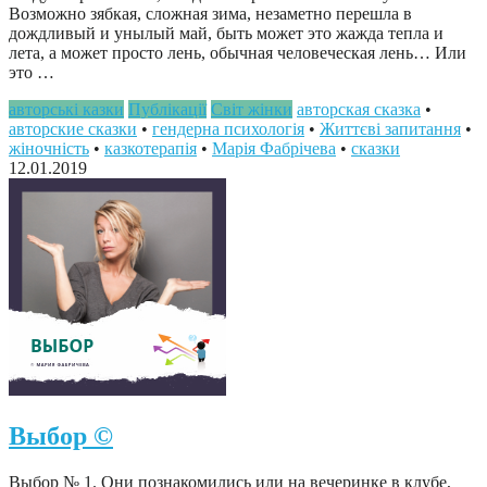
Возможно зябкая, сложная зима, незаметно перешла в
дождливый и унылый май, быть может это жажда тепла и
лета, а может просто лень, обычная человеческая лень… Или
это …
авторські казки
Публікації
Світ жінки
авторская сказка
•
авторские сказки
•
гендерна психологія
•
Життєві запитання
•
жіночність
•
казкотерапія
•
Марія Фабрічева
•
сказки
12.01.2019
Выбор ©
Выбор № 1. Они познакомились или на вечеринке в клубе,