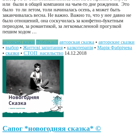
или были в общей компании на чьем-то дне рождения. Это
было то ли летом, толи начиналась осень, а может быть
заканчивалась весна. Не важно. Важно то, что у нее давно не
было отношений, она соскучилась за конфетно-букетным
периодом, за романтикой, за легкомысленной прогулкой
пешим ходом …
авторські казки
Публікації
авторская сказка
•
авторские сказки
•
выбор
•
Життєві запитання
•
казкотерапія
•
Марія Фабрічева
•
сказки
•
СТОП_насильство
14.12.2018
Сапог *новогодняя сказка* ©