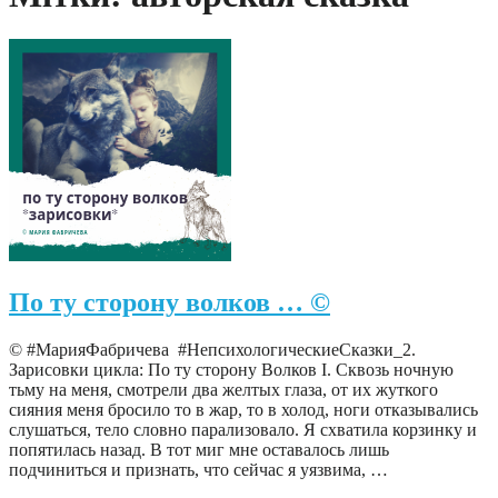
По ту сторону волков … ©
© #МарияФабричева #НепсихологическиеСказки_2.
Зарисовки цикла: По ту сторону Волков I. Сквозь ночную
тьму на меня, смотрели два желтых глаза, от их жуткого
сияния меня бросило то в жар, то в холод, ноги отказывались
слушаться, тело словно парализовало. Я схватила корзинку и
попятилась назад. В тот миг мне оставалось лишь
подчиниться и признать, что сейчас я уязвима, …