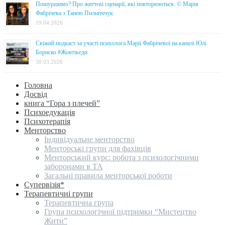
Пошуршимо? Про життєві сценарії, які повторюються. © Марія
Фабрічева з Танею Пилипччук
19.04.2026
Свіжий подкаст за участі психолога Марії Фабрічевої на каналі Юлі
Бориско #Жовтікеди
30.03.2026
Головна
Досвід
книга “Гора з плечей”
Психоедукація
Психотерапія
Менторство
Індивідуальне менторство
Менторські групи для фахівців
Менторський курс: робота з психологічними
заборонами в ТА
Загальні правила менторської роботи
Супервізія*
Терапевтичні групи
Терапевтична група
Група психологічної підтримки “Мистецтво
Жити”