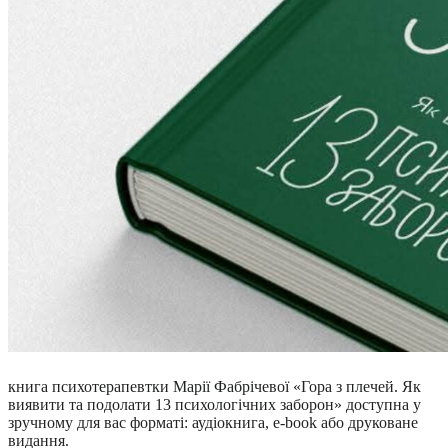
книга психотерапевтки Марії Фабрічевої «Гора з плечей. Як
виявити та подолати 13 психологічних заборон» доступна у
зручному для вас форматі: аудіокнига, e-book або друковане
видання.