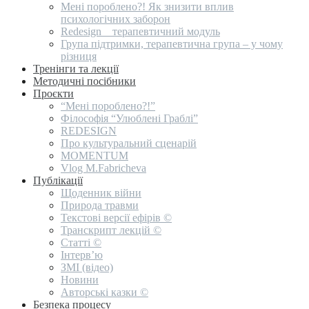
Мені пороблено?! Як знизити вплив
психологічних заборон
Redesign _ терапевтичний модуль
Група підтримки, терапевтична група – у чому
різниця
Тренінги та лекції
Методичні посібники
Проєкти
“Мені пороблено?!”
Філософія “Улюблені Граблі”
REDESIGN
Про культуральний сценарій
MOMENTUM
Vlog M.Fabricheva
Публікації
Щоденник війни
Природа травми
Текстові версії ефірів ©
Транскрипт лекцій ©
Статті ©
Інтерв’ю
ЗМІ (відео)
Новини
Авторські казки ©
Безпека процесу