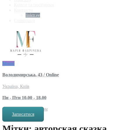
Книги та посібники
Контакти
linktr.ee
Співпраця
Меню
Володимирська, 43 / Online
Україна, Київ
Пн - Птн 10.00 - 18.00
за попереднім записом
Записатися
Мітки: авторская сказка