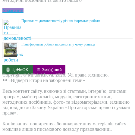
методичні посібники та багато іншого
У магазин
Правила та домовленості у різних форматах роботи
Різні формати роботи психолога: у чому різниця
🤖 ЦеНеОК
💬 Змі(ц)нюй
Copyright © MFabricheva, 2026. Усі права захищено.
™ «Відверті історії на заборонені теми»
Весь контент сайту, включно зі статтями, інтерв’ю, описами
програм, майстер-класів, модулів, електронних книг,
методичних посібників, фото- та відеоматеріалами, захищено
відповідно до Закону України «Про авторське право і суміжні
права».
Копіювання, поширення або використання матеріалів сайту
можливе лише з письмового дозволу правовласниці.