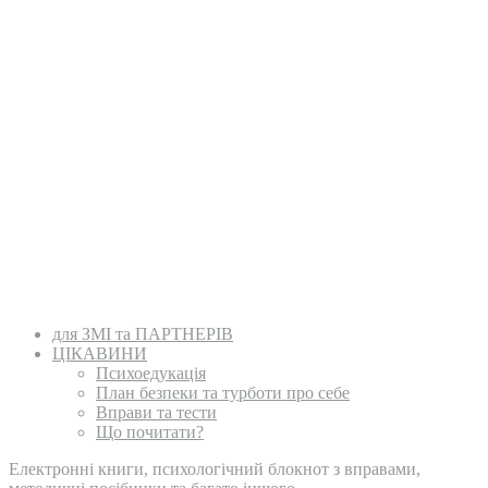
для ЗМІ та ПАРТНЕРІВ
ЦІКАВИНИ
Психоедукація
План безпеки та турботи про себе
Вправи та тести
Що почитати?
Електронні книги, психологічний блокнот з вправами,