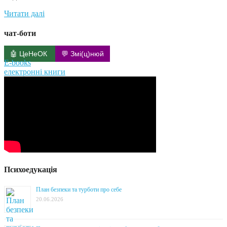
Читати далі
чат-боти
🤖 ЦеНеОК
💬 Змі(ц)нюй
E-books
електронні книги
Психоедукація
План безпеки та турботи про себе
20.06.2026