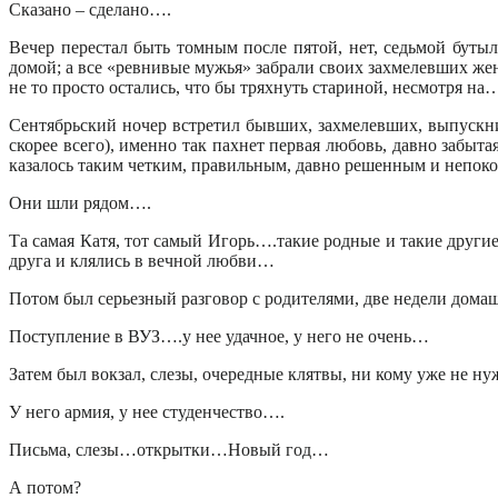
Сказано – сделано….
Вечер перестал быть томным после пятой, нет, седьмой буты
домой; а все «ревнивые мужья» забрали своих захмелевших жену
не то просто остались, что бы тряхнуть стариной, несмотря н
Сентябрьский ночер встретил бывших, захмелевших, выпускни
скорее всего), именно так пахнет первая любовь, давно забыт
казалось таким четким, правильным, давно решенным и непо
Они шли рядом….
Та самая Катя, тот самый Игорь….такие родные и такие другие
друга и клялись в вечной любви…
Потом был серьезный разговор с родителями, две недели дома
Поступление в ВУЗ….у нее удачное, у него не очень…
Затем был вокзал, слезы, очередные клятвы, ни кому уже не н
У него армия, у нее студенчество….
Письма, слезы…открытки…Новый год…
А потом?