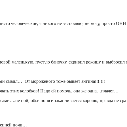
 чисто человеческие, я никого не заставляю, не могу, просто ОН
оловой маленькую, пустую баночку, скривил рожицу и выбросил е
ый смайл…- От мороженого тоже бывает ангина!!!!!!!
ировать этих колобков! Надо ей помочь, она же одна…плачет…
ами….не ной, обычно все заканчивается хорошо, правда не сразу
осенней ночи…