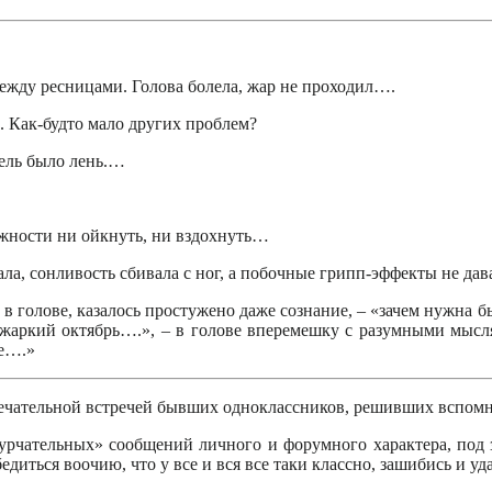
между ресницами. Голова болела, жар не проходил….
. Как-будто мало других проблем?
пель было лень.…
можности ни ойкнуть, ни вздохнуть…
ала, сонливость сбивала с ног, а побочные грипп-эффекты не да
ю в голове, казалось простужено даже сознание, – «зачем нужна
 жаркий октябрь….», – в голове вперемешку с разумными мысл
ше….»
мечательной встречей бывших одноклассников, решивших вспом
урчательных» сообщений личного и форумного характера, под 
бедиться воочию, что у все и вся все таки классно, зашибись и 