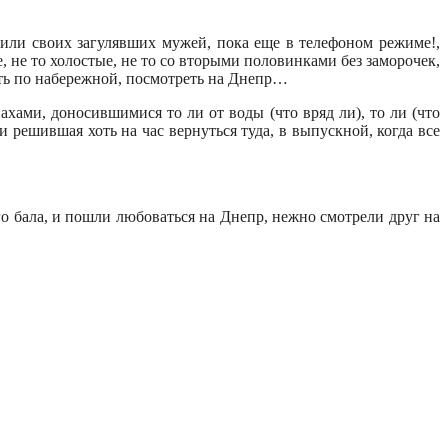
сили своих загулявших мужей, пока еще в телефоном режиме!,
, не то холостые, не то со вторыми половинками без заморочек,
ять по набережной, посмотреть на Днепр…
ами, доносившимися то ли от воды (что вряд ли), то ли (что
 решившая хоть на час вернуться туда, в выпускной, когда все
го бала, и пошли любоваться на Днепр, нежно смотрели друг на