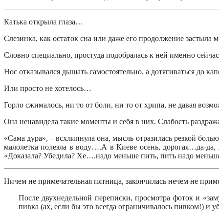
Катька открыла глаза…
Слезинка, как остаток сна или даже его продолжение застыла 
Словно специально, простуда подобралась к ней именно сейчас
Нос отказывался дышать самостоятельно, а дотягиваться до ка
Или просто не хотелось…
Горло сжималось, ни то от боли, ни то от хрипа, не давая воз
Она ненавидела такие моменты и себя в них. Слабость раздраж
«Сама дура», – всхлипнула она, мысль отразилась резкой боль
малолетка полезла в воду….А в Киеве осень, дорогая…да-да,
«Доказала? Убедила? Хе….надо меньше пить, пить надо мень
Ничем не примечательная пятница, закончилась нечем не при
После двухнедельной переписки, просмотра фоток и «зам
пивка (ах, если бы это всегда ограничивалось пивком!) и у