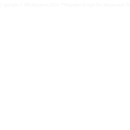
. Copyright © MFabricheva.2024 ™Відверті Історії На Заборонені Т