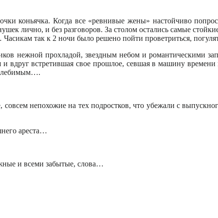
лочки коньячка. Когда все «ревнивые жены» настойчиво попро
шек лично, и без разговоров. За столом остались самые стойкие
а… Часикам так к 2 ночи было решено пойти проветриться, погул
ков нежной прохладой, звездным небом и романтическими запах
ая и вдруг встретившая свое прошлое, севшая в машину времени и
колебимым….
, совсем непохожие на тех подростков, что убежали с выпускно
шнего ареста…
ужные и всеми забытые, слова…