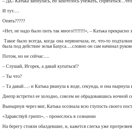
– Да,- Катька запнулась, ей захотелось убежать, спрятаться…ч
И тут.…
Опять?????
«Нет, не надо было пить так много!!!!!!!!», – Катька прекрасно 
Такое было всегда, когда она нервничала, ее, что-то подталки
была под действие зелья Бахуса….словно он сам начинал руко
Потом, но не сейчас….
– Слушай, Игорек, а давай купаться!?
– Ты что?
– Та давай…- и Катька рванула к воде, секунда, и она нырнула
Днепр встретил ее холодно, совсем не обрадовавшись ночной 
Вынырнув через миг, Катька осознала всю глупость своего пос
«Здравствуй грипп», – пронеслось в сознании
На берегу стояли обалдевшие, и, кажется слегка уже протрезв