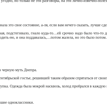
то угодно, но только не эти разговоры, на эти лично-извечно-бо
знала это свое состояние, а-ля, если вам нечего сказать, лучше с
вая, подстегивало, гнало куда-то…ей срочно надо было что-то дел
водить ею, и она поддавалась,…потом жалела, но это было пото
 в черную муть Днепра.
сентябрьской гостье, решившей таким образом спрятаться от сво
тупка. Одежда была мокрой насквозь, холод пробрался в каждую
евшие одноклассники.