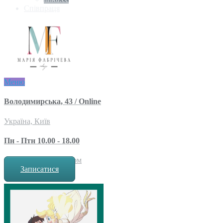
Співпраця
Меню
Володимирська, 43 / Online
Україна, Київ
Пн - Птн 10.00 - 18.00
за попереднім записом
Записатися