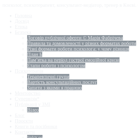
психолог, психотерапевт, консультант-медіатор, тренер в Києві
Головна
Досвід
Етика
Безпека
Договір публічної оферти © Марія Фабрічева
Правила та домовленості у різних форматах роботи
Різні формати роботи психолога: у чому різниця
План Б
Пам’ятка на період гострої емоційної кризи
Етапи роботи з психологом
Психотерапія
Терапевтичні групи
Вартість консультаційних послуг
Запити з якими я працюю
Менторство
Супервізія*
Публікації у ЗМІ
Відео
Блог
Проєкти
Книги та посібники
Контакти
linktr.ee