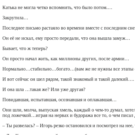
Катька не могла четко вспомнить, что было потом.…
Закрутила…
Последнее письмо растаяло во времени вместе с последним сн
Он её не искал, ему просто передали, что она вышла замуж…
Бывает, что ж теперь?
Он просто начал жить, как миллионы других, после армии…
Нормально…стабильно…богато…(вам же не нужны все этапы его
И вот сейчас он шел рядом, такой знакомый и такой далекий….
И она шла …такая же? Или уже другая?
Повидавшая, испытавшая, осознавшая и оплакавшая…
Они шли, молча, выпуская хмель, каждый о чем-то думал, хоте
под ложечкой…играя на нервах и будоража все то, о чем писа
– Ты развелась? – Игорь резко остановился и посмотрел на нее, 