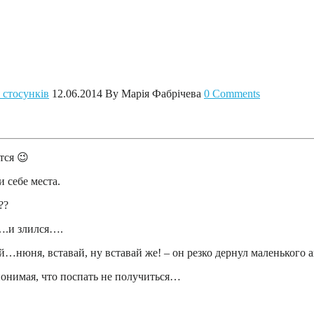
 стосунків
12.06.2014
By Марія Фабрічева
0 Comments
тся 😉
 себе места.
??
о….и злился….
й, эй…нюня, вставай, ну вставай же! – он резко дернул маленького 
понимая, что поспать не получиться…