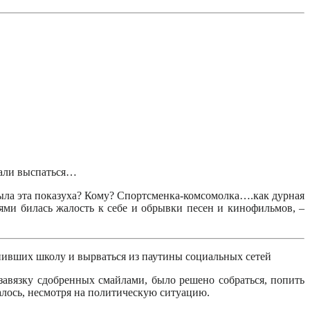
вали выспаться…
 была эта показуха? Кому? Спортсменка-комсомолка….как дурная
ями билась жалость к себе и обрывки песен и кинофильмов, –
нивших школу и вырваться из паутины социальных сетей
завязку сдобренных смайлами, было решено собраться, попить
удалось, несмотря на политическую ситуацию.