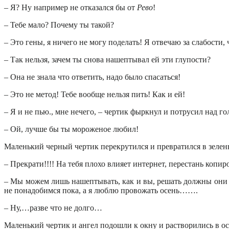
– Я? Ну например не отказался бы от
Рево
!
– Тебе мало? Почему ты такой?
– Это гены, я ничего не могу поделать! Я отвечаю за слабости,
– Так нельзя, зачем ты снова нашептывал ей эти глупости?
– Она не знала что ответить, надо было спасаться!
– Это не метод! Тебе вообще нельзя пить! Как и ей!
– Я и не пью., мне нечего, – чертик фыркнул и потрусил над г
– Ой, лучше бы ты мороженое любил!
Маленький черный чертик перекрутился и превратился в зелен
– Прекрати!!!! На тебя плохо влияет интернет, перестань коп
– Мы можем лишь нашептывать, как и вы, решать должны они с
не понадобимся пока, а я люблю провожать осень…….
– Ну,…разве что не долго…
Маленький чертик и ангел подошли к окну и растворились в 