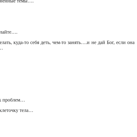
лезненные темы….
делайте….
ать, куда-то себя деть, чем-то занять….и не дай Бог, если она
м…
их проблем…
 клеточку тела…