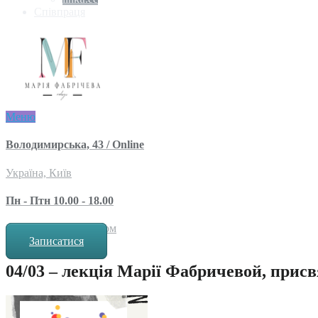
Співпраця
Меню
Володимирська, 43 / Online
Україна, Київ
Пн - Птн 10.00 - 18.00
за попереднім записом
Записатися
04/03 – лекція Марії Фабричевой, присв