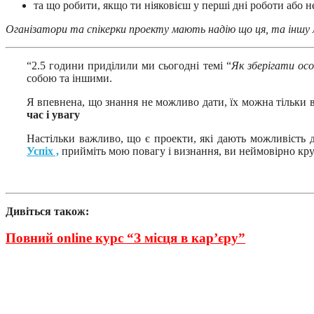
та що робити, якщо ти ніяковієш у перші дні роботи або не
Оганізатори та спікерки проекту мають надію що ця, та іншу л
“2.5 години приділили ми сьогодні темі “
Як зберігати ос
собою та іншими.
Я впевнена, що знання не можливо дати, їх можна тільки вз
час і увагу
Настільки важливо, що є проекти, які дають можливість д
Успіх ,
прийміть мою повагу і визнання, ви неймовірно крут
Дивіться також:
Повний online курс “З місця в кар’єру”