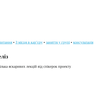
питання
•
З місця в кар’єру
•
заняття у групі
•
консультація
еліз
кілька яскаривих лекцій від спікерок проекту