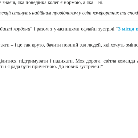
 знаєш, яка поведінка колег є нормою, а яка – ні.
екції стануть надійним провідником у світ комфортних та спокі
обисті кордони
” і разом з учасницями офлайн зустрічі “
З місця 
яти – і це так круто, бачити повний зал людей, які хочуть змін
ілитися, підтримувати і надихати. Моя дорога, світла команда
і і я рада бути причетною. До нових зустрічей!”