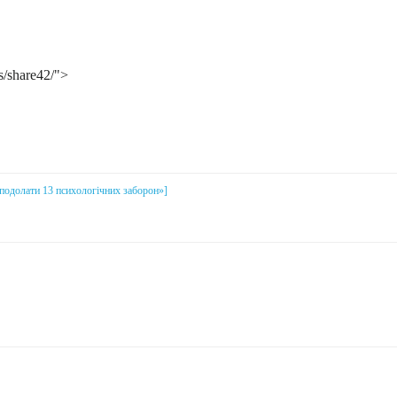
s/share42/">
і подолати 13 психологічних заборон»]