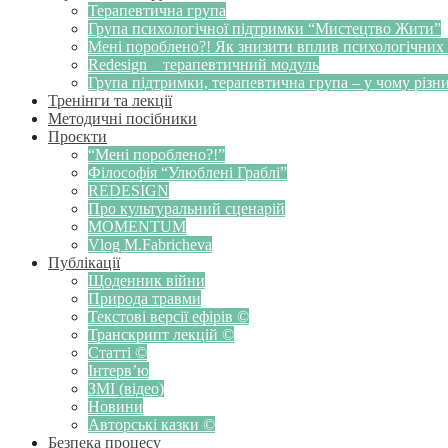
Терапевтична група
Група психологічної підтримки “Мистецтво Жити”
Мені пороблено?! Як знизити вплив психологічних
Redesign _ терапевтичний модуль
Група підтримки, терапевтична група – у чому різн
Тренінги та лекції
Методичні посібники
Проєкти
“Мені пороблено?!”
Філософія “Улюблені Граблі”
REDESIGN
Про культуральний сценарій
MOMENTUM
Vlog M.Fabricheva
Публікації
Щоденник війни
Природа травми
Текстові версії ефірів ©
Транскрипт лекцій ©
Статті ©
Інтерв’ю
ЗМІ (відео)
Новини
Авторські казки ©
Безпека процесу