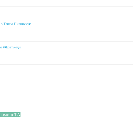
а з Танею Пилипччук
ко #Жовтікеди
онами в ТА