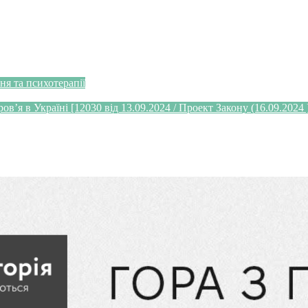
я та психотерапії
’я в Україні [12030 від 13.09.2024 / Проект Закону (16.09.2024 