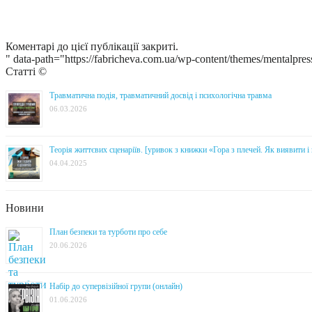
Коментарі до цієї публікації закриті.
" data-path="https://fabricheva.com.ua/wp-content/themes/mentalpres
Статті ©
Травматична подія, травматичний досвід і психологічна травма
06.03.2026
Теорія життєвих сценаріїв. [уривок з книжки «Гора з плечей. Як виявити 
04.04.2025
Новини
План безпеки та турботи про себе
20.06.2026
Набір до супервізійної групи (онлайн)
01.06.2026