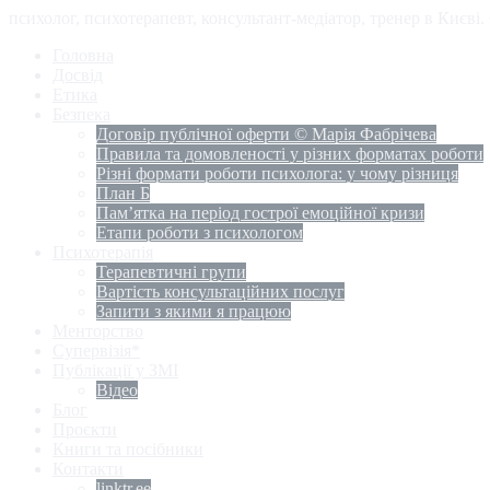
психолог, психотерапевт, консультант-медіатор, тренер в Києві
Головна
Досвід
Етика
Безпека
Договір публічної оферти © Марія Фабрічева
Правила та домовленості у різних форматах роботи
Різні формати роботи психолога: у чому різниця
План Б
Пам’ятка на період гострої емоційної кризи
Етапи роботи з психологом
Психотерапія
Терапевтичні групи
Вартість консультаційних послуг
Запити з якими я працюю
Менторство
Супервізія*
Публікації у ЗМІ
Відео
Блог
Проєкти
Книги та посібники
Контакти
linktr.ee