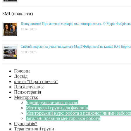
ЗМІ (подкасти)
Пошуршимо? Про життєві сценарії, які повторюються. © Марія Фабрічев
19.04.2026
Свіжий подкаст за участі психолога Марії Фабрічевої на каналі Юлі Борис
30.03.2026
Головна
Досвід
книга “Гора з плечей”
Психоедукація
Психотерапія
Менторство
Індивідуальне менторство
Менторські групи для фахівців
Менторський курс: робота з психологічними забор
Загальні правила менторської роботи
Супервізія*
Терапевтичні групи