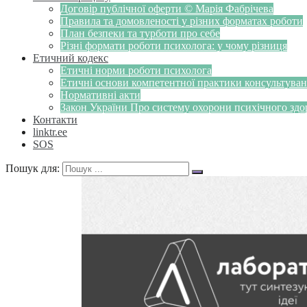
Договір публічної оферти © Марія Фабрічева
Правила та домовленості у різних форматах роботи
План безпеки та турботи про себе
Різні формати роботи психолога: у чому різниця
Етичний кодекс
Етичні норми роботи психолога
Етичні основи компетентної практики консультуванн
Нормативні акти
Закон України Про систему охорони психічного здоров
Контакти
linktr.ee
SOS
Пошук для: