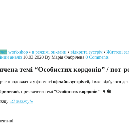
тчет
work-shop
•
в режимі он-лайн
•
відкрита зустріч
•
Життєві за
йний аналіз
10.03.2020
By Марія Фабрічева
0 Comments
ячена темі “Особистих кордонів” / пот-р
орче продовженя у форматі
офлайн-зустрічей,
і вже відбулося де
бричевой
, присвячена темі “
Особистих кордонів
”
👩‍🏫
оекту
«Я зможу!»
лективі