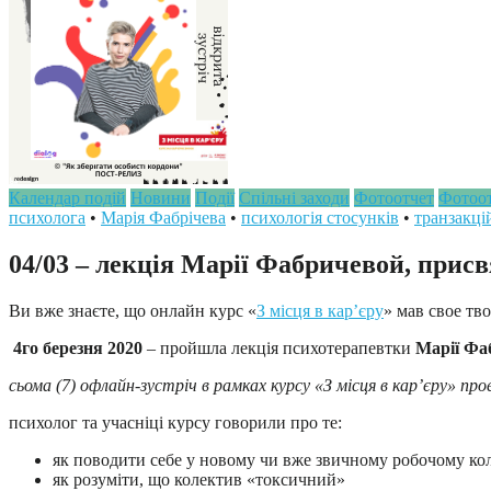
Календар подій
Новини
Події
Спільні заходи
Фотоотчет
Фотоо
психолога
•
Марія Фабрічева
•
психологія стосунків
•
транзакці
04/03 – лекція Марії Фабричевой, присв
Ви вже знаєте, що онлайн курс «
З місця в кар’єру
» мав свое тв
4го березня 2020
– пройшла лекція психотерапевтки
Марії Фа
сьома (7) офлайн-зустріч в рамках курсу «З місця в кар’єру» пр
психолог та учасніці курсу говорили про те:
як поводити себе у новому чи вже звичному робочому ко
як розуміти, що колектив «токсичний»