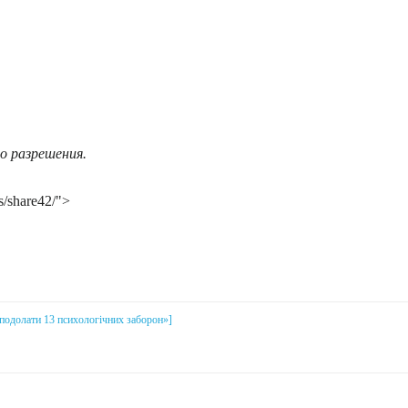
о разрешения.
s/share42/">
і подолати 13 психологічних заборон»]