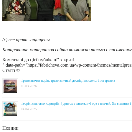
(с) все права защищены.
Копирование материалов сайта возможно только с письменног
Коментарі до цієї публікації закриті.
" data-path="https://fabricheva.com.ua/wp-content/themes/mentalpres
Статті ©
Травматична подія, травматичний досвід і психологічна травма
06.03.2026
Теорія життєвих сценаріїв. [уривок з книжки «Гора з плечей. Як виявити 
04.04.2025
Новини