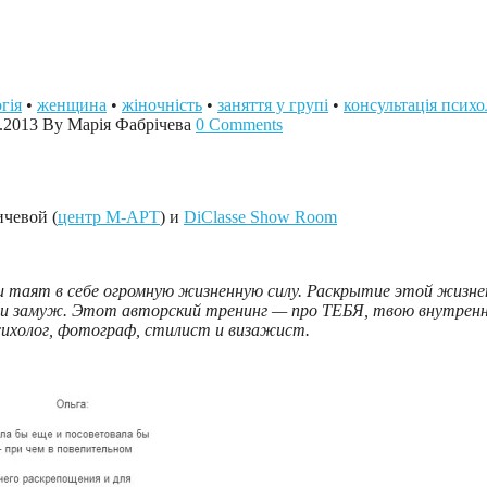
гія
•
женщина
•
жіночність
•
заняття у групі
•
консультація психо
.2013
By Марія Фабрічева
0 Comments
чевой (
центр М-АРТ
) и
DiClasse Show Room
ят в себе огромную жизненную силу. Раскрытие этой жизнен
ыйти замуж. Этот авторский тренинг — про ТЕБЯ, твою внутрен
психолог, фотограф, стилист и визажист.