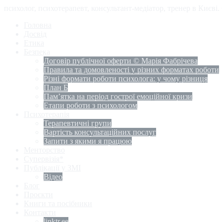
психолог, психотерапевт, консультант-медіатор, тренер в Києві
Головна
Досвід
Етика
Безпека
Договір публічної оферти © Марія Фабрічева
Правила та домовленості у різних форматах роботи
Різні формати роботи психолога: у чому різниця
План Б
Пам’ятка на період гострої емоційної кризи
Етапи роботи з психологом
Психотерапія
Терапевтичні групи
Вартість консультаційних послуг
Запити з якими я працюю
Менторство
Супервізія*
Публікації у ЗМІ
Відео
Блог
Проєкти
Книги та посібники
Контакти
linktr.ee