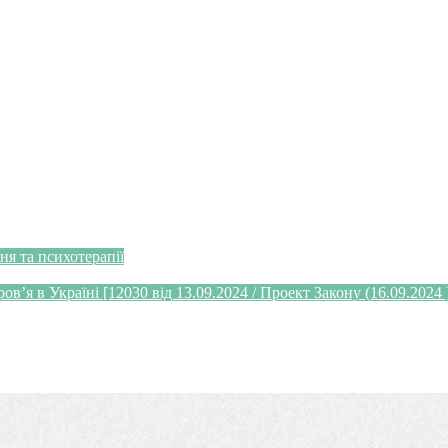
я та психотерапії
’я в Україні [12030 від 13.09.2024 / Проект Закону (16.09.2024 