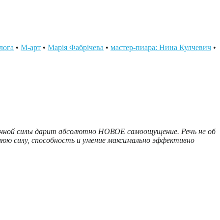
лога
•
М-арт
•
Марія Фабрічева
•
мастер-пиара: Нина Кулчевич
•
ной силы дарит абсолютно НОВОЕ самоощущение. Речь не об
нюю силу, способность и умение максимально эффективно