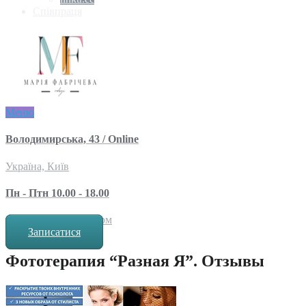
Співпраця
Меню
Володимирська, 43 / Online
Україна, Київ
Пн - Птн 10.00 - 18.00
за попереднім записом
Записатися
Фототерапия “Разная Я”. Отзывы