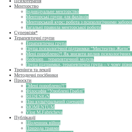
Психотерапія
Менторство
Індивідуальне менторство
Менторські групи для фахівців
Менторський курс: робота з психологічними забор
Загальні правила менторської роботи
Супервізія*
Терапевтичні групи
Терапевтична група
Група психологічної підтримки “Мистецтво Жити”
Мені пороблено?! Як знизити вплив психологічних
Redesign _ терапевтичний модуль
Група підтримки, терапевтична група – у чому різн
Тренінги та лекції
Методичні посібники
Проєкти
“Мені пороблено?!”
Філософія “Улюблені Граблі”
REDESIGN
Про культуральний сценарій
MOMENTUM
Vlog M.Fabricheva
Публікації
Щоденник війни
Природа травми