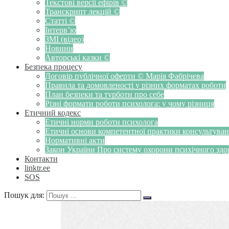
Текстові версії ефірів ©
Транскрипт лекцій ©
Статті ©
Інтерв’ю
ЗМІ (відео)
Новини
Авторські казки ©
Безпека процесу
Договір публічної оферти © Марія Фабрічева
Правила та домовленості у різних форматах роботи
План безпеки та турботи про себе
Різні формати роботи психолога: у чому різниця
Етичний кодекс
Етичні норми роботи психолога
Етичні основи компетентної практики консультуванн
Нормативні акти
Закон України Про систему охорони психічного здоров
Контакти
linktr.ee
SOS
Пошук для: