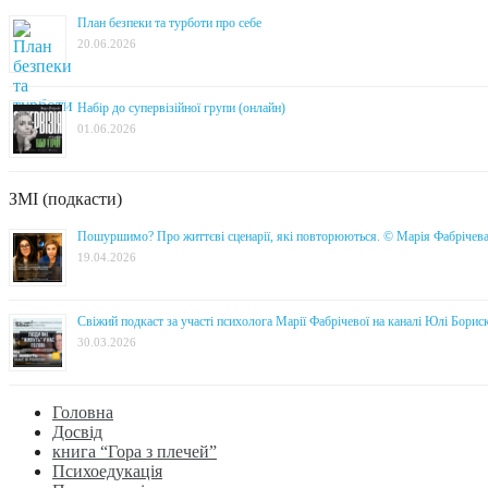
План безпеки та турботи про себе
20.06.2026
Набір до супервізійної групи (онлайн)
01.06.2026
ЗМІ (подкасти)
Пошуршимо? Про життєві сценарії, які повторюються. © Марія Фабрічев
19.04.2026
Свіжий подкаст за участі психолога Марії Фабрічевої на каналі Юлі Борис
30.03.2026
Головна
Досвід
книга “Гора з плечей”
Психоедукація