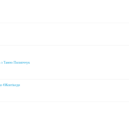
а з Танею Пилипччук
ко #Жовтікеди