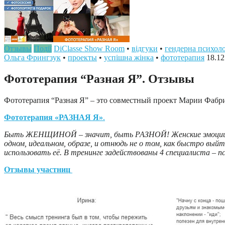
Отзывы
Події
DiClasse Show Room
•
відгуки
•
гендерна психоло
Ольга Фрингзук
•
проекты
•
успішна жінка
•
фототерапия
18.12
Фототерапия “Разная Я”. Отзывы
Фототерапия “Разная Я” – это совместный проект Марии Фабри
Фототерапия «РАЗНАЯ Я»
.
Быть ЖЕНЩИНОЙ – значит, быть РАЗНОЙ! Женские эмоции та
одном, идеальном, образе, и отнюдь не о том, как быстро в
использовать её. В тренинге задействованы 4 специалиста – 
Отзывы участниц