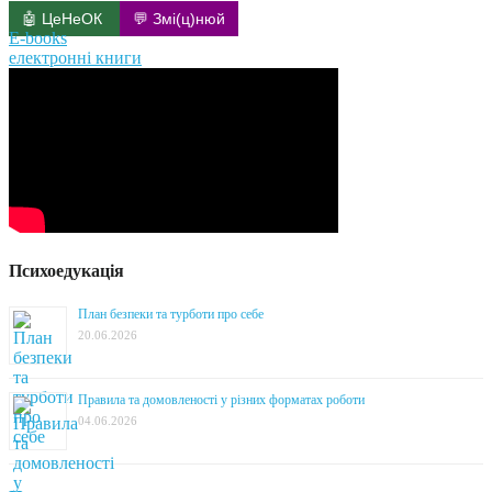
🤖 ЦеНеОК
💬 Змі(ц)нюй
E-books
електронні книги
Психоедукація
План безпеки та турботи про себе
20.06.2026
Правила та домовленості у різних форматах роботи
04.06.2026