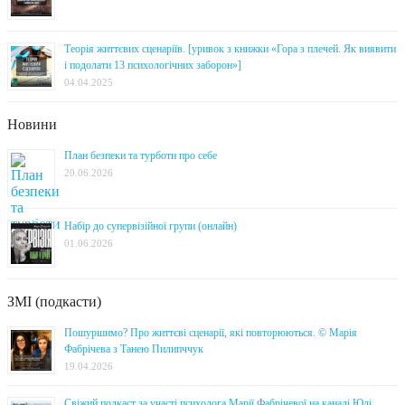
Теорія життєвих сценаріїв. [уривок з книжки «Гора з плечей. Як виявити
і подолати 13 психологічних заборон»]
04.04.2025
Новини
План безпеки та турботи про себе
20.06.2026
Набір до супервізійної групи (онлайн)
01.06.2026
ЗМІ (подкасти)
Пошуршимо? Про життєві сценарії, які повторюються. © Марія
Фабрічева з Танею Пилипччук
19.04.2026
Свіжий подкаст за участі психолога Марії Фабрічевої на каналі Юлі