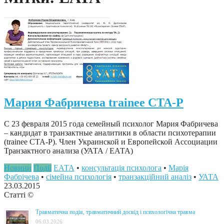
Мария Фабричева trainee CTA-P
С 23 февраля 2015 года семейный психолог Мария Фабричева
– кандидат в транзактные аналитики в области психотерапии
(trainee CTA-P). Член Украинской и Европейской Ассоциации
Транзактного анализа (УАТА / ЕАТА)
Новини
Події
ЕАТА
•
консультація психолога
•
Марія
Фабрічева
•
сімейна психологія
•
транзакційний аналіз
•
УАТА
23.03.2015
Статті ©
Травматична подія, травматичний досвід і психологічна травма
06.03.2026