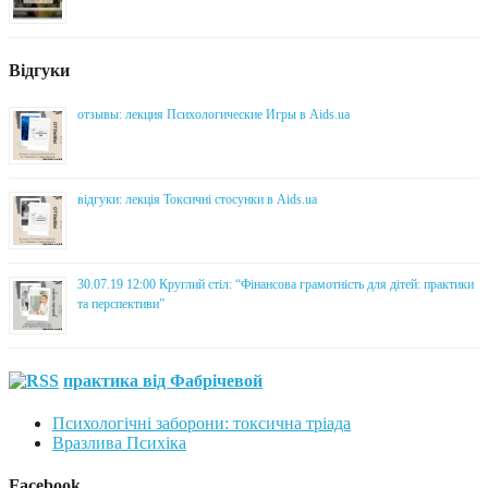
Відгуки
отзывы: лекция Психологические Игры в Aids.ua
відгуки: лекція Токсичні стосунки в Aids.ua
30.07.19 12:00 Круглий стіл: “Фінансова грамотність для дітей: практики
та перспективи”
практика від Фабрічевой
Психологічні заборони: токсична тріада
Вразлива Психіка
Facebook