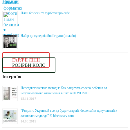
Новини
План безпеки та турботи про себе
Набір до супервізійної групи (онлайн)
ГАРЯЧІ ЛІНІЇ
РОЗІРВИ КОЛО
Інтерв’ю
Непедагогические методы: Как защитить своего ребенка от
неприемлемого отношения в школе © WOMO
15.11.2017
“Рядом с Украиной всегда будет старый, бешеный и приученный к
алкоголю медведь” © blackseatv.com
14.05.2019