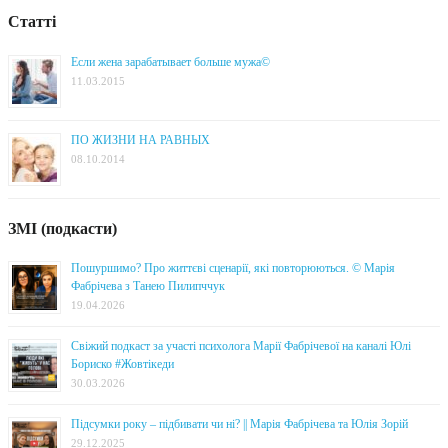
Статті
Если жена зарабатывает больше мужа©
11.03.2015
ПО ЖИЗНИ НА РАВНЫХ
08.10.2014
ЗМІ (подкасти)
Пошуршимо? Про життєві сценарії, які повторюються. © Марія
Фабрічева з Танею Пилипччук
19.04.2026
Свіжий подкаст за участі психолога Марії Фабрічевої на каналі Юлі
Бориско #Жовтікеди
30.03.2026
Підсумки року – підбивати чи ні? || Марія Фабрічева та Юлія Зорій
29.12.2025