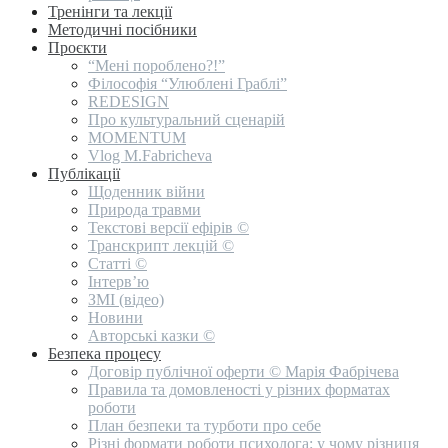
Тренінги та лекції
Методичні посібники
Проєкти
“Мені пороблено?!”
Філософія “Улюблені Граблі”
REDESIGN
Про культуральний сценарій
MOMENTUM
Vlog M.Fabricheva
Публікації
Щоденник війни
Природа травми
Текстові версії ефірів ©
Транскрипт лекцій ©
Статті ©
Інтерв’ю
ЗМІ (відео)
Новини
Авторські казки ©
Безпека процесу
Договір публічної оферти © Марія Фабрічева
Правила та домовленості у різних форматах
роботи
План безпеки та турботи про себе
Різні формати роботи психолога: у чому різниця