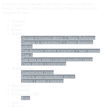
психолог, психотерапевт, консультант-медіатор, тренер в
Києві. Copyright © MFabricheva.2024 ™Відверті Історії На
Заборонені Теми
Головна
Досвід
Етика
Безпека
Договір публічної оферти © Марія Фабрічева
Правила та домовленості у різних форматах
роботи
Різні формати роботи психолога: у чому різниця
План Б
Пам’ятка на період гострої емоційної кризи
Етапи роботи з психологом
Психотерапія
Терапевтичні групи
Вартість консультаційних послуг
Запити з якими я працюю
Менторство
Супервізія*
Публікації у ЗМІ
Відео
Блог
Проєкти