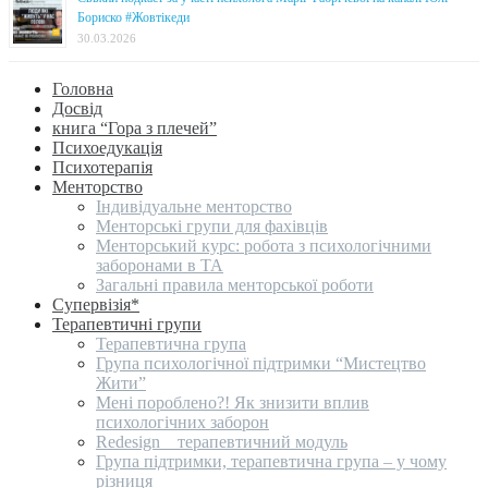
Бориско #Жовтікеди
30.03.2026
Головна
Досвід
книга “Гора з плечей”
Психоедукація
Психотерапія
Менторство
Індивідуальне менторство
Менторські групи для фахівців
Менторський курс: робота з психологічними
заборонами в ТА
Загальні правила менторської роботи
Супервізія*
Терапевтичні групи
Терапевтична група
Група психологічної підтримки “Мистецтво
Жити”
Мені пороблено?! Як знизити вплив
психологічних заборон
Redesign _ терапевтичний модуль
Група підтримки, терапевтична група – у чому
різниця