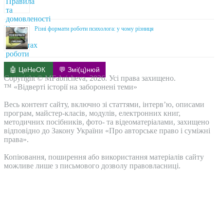
Різні формати роботи психолога: у чому різниця
🤖 ЦеНеОК
💬 Змі(ц)нюй
Copyright © MFabricheva, 2026. Усі права захищено.
™ «Відверті історії на заборонені теми»
Весь контент сайту, включно зі статтями, інтерв’ю, описами
програм, майстер-класів, модулів, електронних книг,
методичних посібників, фото- та відеоматеріалами, захищено
відповідно до Закону України «Про авторське право і суміжні
права».
Копіювання, поширення або використання матеріалів сайту
можливе лише з письмового дозволу правовласниці.