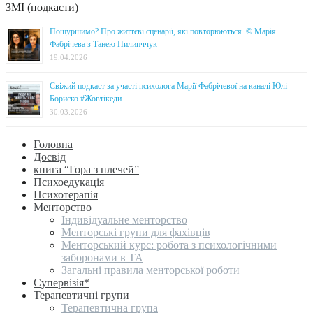
ЗМІ (подкасти)
Пошуршимо? Про життєві сценарії, які повторюються. © Марія
Фабрічева з Танею Пилипччук
19.04.2026
Свіжий подкаст за участі психолога Марії Фабрічевої на каналі Юлі
Бориско #Жовтікеди
30.03.2026
Головна
Досвід
книга “Гора з плечей”
Психоедукація
Психотерапія
Менторство
Індивідуальне менторство
Менторські групи для фахівців
Менторський курс: робота з психологічними
заборонами в ТА
Загальні правила менторської роботи
Супервізія*
Терапевтичні групи
Терапевтична група