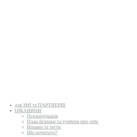
для ЗМІ та ПАРТНЕРІВ
ЦІКАВИНИ
Психоедукація
План безпеки та турботи про себе
Вправи та тести
Що почитати?