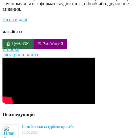
зручному для вас форматі: аудіокнига, e-book або друковане
видання.
Читати далі
чат-боти
🤖 ЦеНеОК
💬 Змі(ц)нюй
E-books
електронні книги
Психоедукація
План безпеки та турботи про себе
20.06.2026