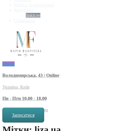
Книги та посібники
Контакти
linktr.ee
Співпраця
Меню
Володимирська, 43 / Online
Україна, Київ
Пн - Птн 10.00 - 18.00
за попереднім записом
Записатися
Мітки: liza.ua