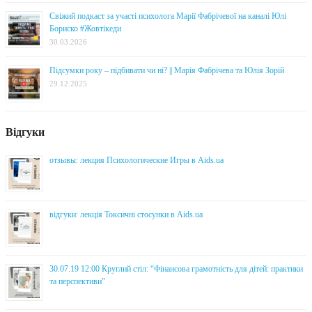
Свіжий подкаст за участі психолога Марії Фабрічевої на каналі Юлі
Бориско #Жовтікеди
30.03.2026
Підсумки року – підбивати чи ні? || Марія Фабрічева та Юлія Зорій
29.12.2025
Відгуки
отзывы: лекция Психологические Игры в Aids.ua
відгуки: лекція Токсичні стосунки в Aids.ua
30.07.19 12:00 Круглий стіл: “Фінансова грамотність для дітей: практики
та перспективи”