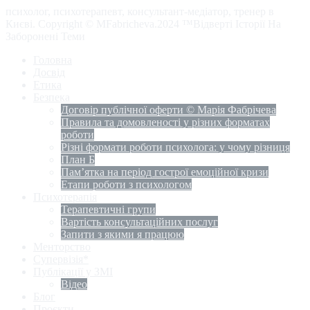
психолог, психотерапевт, консультант-медіатор, тренер в
Києві. Copyright © MFabricheva.2024 ™Відверті Історії На
Заборонені Теми
Головна
Досвід
Етика
Безпека
Договір публічної оферти © Марія Фабрічева
Правила та домовленості у різних форматах
роботи
Різні формати роботи психолога: у чому різниця
План Б
Пам’ятка на період гострої емоційної кризи
Етапи роботи з психологом
Психотерапія
Терапевтичні групи
Вартість консультаційних послуг
Запити з якими я працюю
Менторство
Супервізія*
Публікації у ЗМІ
Відео
Блог
Проєкти