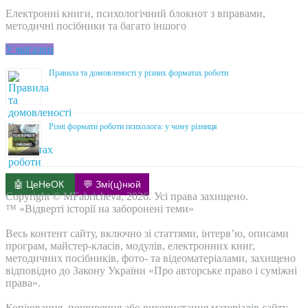
Електронні книги, психологічний блокнот з вправами,
методичні посібники та багато іншого
У магазин
Правила та домовленості у різних форматах роботи
Різні формати роботи психолога: у чому різниця
🤖 ЦеНеОК
💬 Змі(ц)нюй
Copyright © MFabricheva, 2026. Усі права захищено.
™ «Відверті історії на заборонені теми»
Весь контент сайту, включно зі статтями, інтерв’ю, описами
програм, майстер-класів, модулів, електронних книг,
методичних посібників, фото- та відеоматеріалами, захищено
відповідно до Закону України «Про авторське право і суміжні
права».
Копіювання, поширення або використання матеріалів сайту