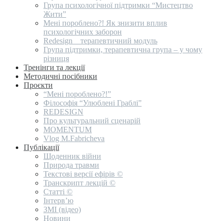
Група психологічної підтримки “Мистецтво
Жити”
Мені пороблено?! Як знизити вплив
психологічних заборон
Redesign _ терапевтичний модуль
Група підтримки, терапевтична група – у чому
різниця
Тренінги та лекції
Методичні посібники
Проєкти
“Мені пороблено?!”
Філософія “Улюблені Граблі”
REDESIGN
Про культуральний сценарій
MOMENTUM
Vlog M.Fabricheva
Публікації
Щоденник війни
Природа травми
Текстові версії ефірів ©
Транскрипт лекцій ©
Статті ©
Інтерв’ю
ЗМІ (відео)
Новини