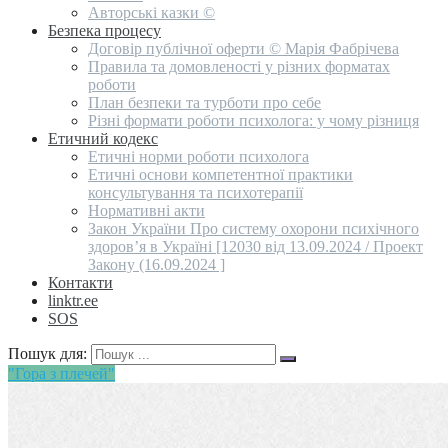
Авторські казки ©
Безпека процесу
Договір публічної оферти © Марія Фабрічева
Правила та домовленості у різних форматах
роботи
План безпеки та турботи про себе
Різні формати роботи психолога: у чому різниця
Етичний кодекс
Етичні норми роботи психолога
Етичні основи компетентної практики
консультування та психотерапії
Нормативні акти
Закон України Про систему охорони психічного
здоров’я в Україні [12030 від 13.09.2024 / Проект
Закону (16.09.2024 ]
Контакти
linktr.ee
SOS
Пошук для:
"Гора з плечей"