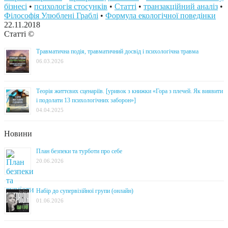
бізнесі
•
психологія стосунків
•
Статті
•
транзакційний аналіз
•
Філософія Улюблені Граблі
•
Формула екологічної поведінки
22.11.2018
Статті ©
Травматична подія, травматичний досвід і психологічна травма
06.03.2026
Теорія життєвих сценаріїв. [уривок з книжки «Гора з плечей. Як виявити
і подолати 13 психологічних заборон»]
04.04.2025
Новини
План безпеки та турботи про себе
20.06.2026
Набір до супервізійної групи (онлайн)
01.06.2026