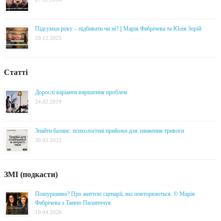
Підсумки року – підбивати чи ні? || Марія Фабрічева та Юлія Зорій
29.12.2025
Статті
Дорослі варіанти вирішення проблем
24.02.2019
Знайти баланс: психологічні прийоми для зниження тривоги
30.05.2022
ЗМІ (подкасти)
Пошуршимо? Про життєві сценарії, які повторюються. © Марія
Фабрічева з Танею Пилипччук
19.04.2026