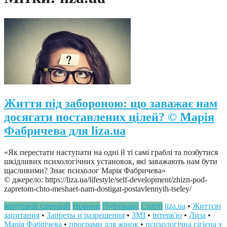
Життя під забороною: що заважає нам
досягати поставлених цілей? © Марія
Фабричева для liza.ua
«Як перестати наступати на одні й ті самі граблі та позбутися
шкідливих психологічних установок, які заважають нам бути
щасливими? Знає психолог Марія Фабричева»
© джерело: https://liza.ua/lifestyle/self-development/zhizn-pod-
zapretom-chto-meshaet-nam-dostigat-postavlennyih-tseley/
життєвий сценарій
Новини
Публікації
Статті
liza.ua
•
Життєві
запитання
•
Запреты и разрешения
•
ЗМІ
•
інтерв'ю
•
Лиза
•
Марія Фабрічева
•
програми для жінок
•
психологічна гігієна у