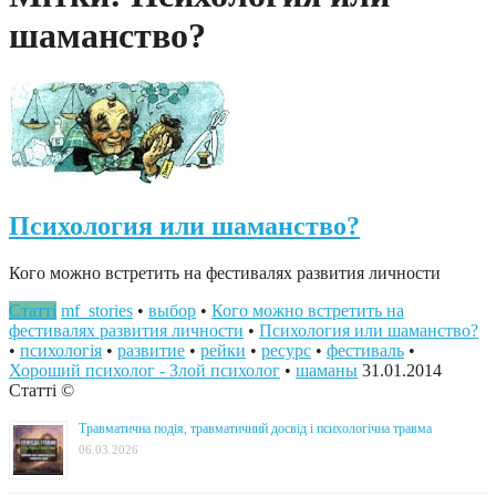
шаманство?
Психология или шаманство?
Кого можно встретить на фестивалях развития личности
Статті
mf_stories
•
выбор
•
Кого можно встретить на
фестивалях развития личности
•
Психология или шаманство?
•
психологія
•
развитие
•
рейки
•
ресурс
•
фестиваль
•
Хороший психолог - Злой психолог
•
шаманы
31.01.2014
Статті ©
Травматична подія, травматичний досвід і психологічна травма
06.03.2026