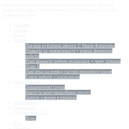
психолог, психотерапевт, консультант-медіатор, тренер в
Києві. Copyright © MFabricheva.2024 ™Відверті Історії На
Заборонені Теми
Головна
Досвід
Етика
Безпека
Договір публічної оферти © Марія Фабрічева
Правила та домовленості у різних форматах
роботи
Різні формати роботи психолога: у чому різниця
План Б
Пам’ятка на період гострої емоційної кризи
Етапи роботи з психологом
Психотерапія
Терапевтичні групи
Вартість консультаційних послуг
Запити з якими я працюю
Менторство
Супервізія*
Публікації у ЗМІ
Відео
Блог
Проєкти