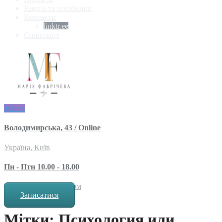
Книги та посібники
Контакти
linktr.ee
Співпраця
Меню
Володимирська, 43 / Online
Україна, Київ
Пн - Птн 10.00 - 18.00
за попереднім записом
Записатися
Мітки: Психология или