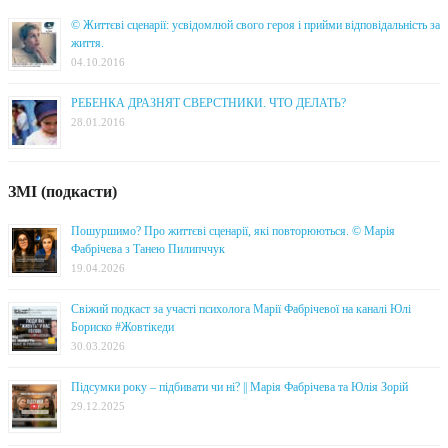
© Життєві сценарії: усвідомлюй свого героя і прийми відповідальність за
життя.
04.10.2016
РЕБЕНКА ДРАЗНЯТ СВЕРСТНИКИ. ЧТО ДЕЛАТЬ?
28.01.2016
ЗМІ (подкасти)
Пошуршимо? Про життєві сценарії, які повторюються. © Марія
Фабрічева з Танею Пилипччук
19.04.2026
Свіжий подкаст за участі психолога Марії Фабрічевої на каналі Юлі
Бориско #Жовтікеди
30.03.2026
Підсумки року – підбивати чи ні? || Марія Фабрічева та Юлія Зорій
29.12.2025