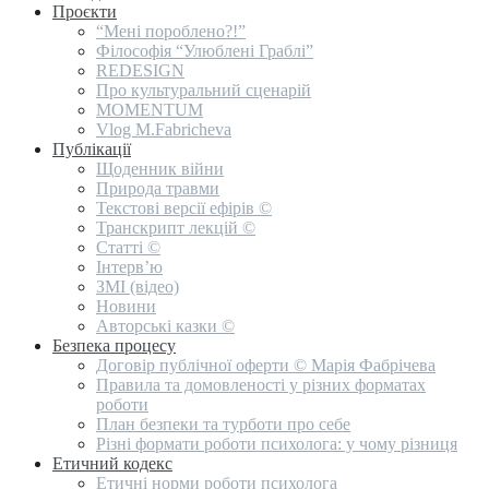
Проєкти
“Мені пороблено?!”
Філософія “Улюблені Граблі”
REDESIGN
Про культуральний сценарій
MOMENTUM
Vlog M.Fabricheva
Публікації
Щоденник війни
Природа травми
Текстові версії ефірів ©
Транскрипт лекцій ©
Статті ©
Інтерв’ю
ЗМІ (відео)
Новини
Авторські казки ©
Безпека процесу
Договір публічної оферти © Марія Фабрічева
Правила та домовленості у різних форматах
роботи
План безпеки та турботи про себе
Різні формати роботи психолога: у чому різниця
Етичний кодекс
Етичні норми роботи психолога