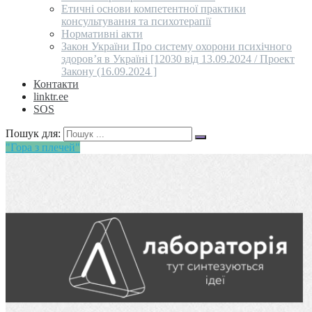
Етичні основи компетентної практики
консультування та психотерапії
Нормативні акти
Закон України Про систему охорони психічного
здоров’я в Україні [12030 від 13.09.2024 / Проект
Закону (16.09.2024 ]
Контакти
linktr.ee
SOS
Пошук для:
"Гора з плечей"