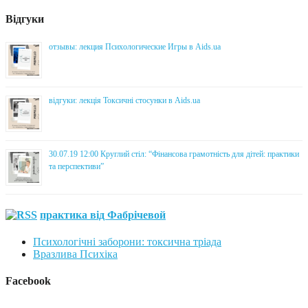
Відгуки
отзывы: лекция Психологические Игры в Aids.ua
відгуки: лекція Токсичні стосунки в Aids.ua
30.07.19 12:00 Круглий стіл: “Фінансова грамотність для дітей: практики
та перспективи”
практика від Фабрічевой
Психологічні заборони: токсична тріада
Вразлива Психіка
Facebook