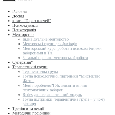
Головна
Досвід
книга “Гора з плечей”
Психоедукація
Психотерапія
Менторство
Індивідуальне менторство
Менторські групи для фахівців
Менторський курс: робота з психологічними
заборонами в ТА
Загальні правила менторської роботи
Супервізія*
Терапевтичні групи
Терапевтична група
Група психологічної підтримки “Мистецтво
Жити”
Мені пороблено?! Як знизити вплив
психологічних заборон
Redesign _ терапевтичний модуль
Група підтримки, терапевтична група – у чому
різниця
Тренінги та лекції
Методичні посібники