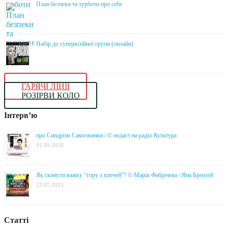
План безпеки та турботи про себе
Набір до супервізійної групи (онлайн)
ГАРЯЧІ ЛІНІЇ
РОЗІРВИ КОЛО
Інтерв’ю
про Синдром Самозванки / © подаст на радіо Культура
01.09.2020
Як скинути важку “гору з плечей”? © Марія Фабрічева / Яна Брензей
23.07.2025
Статті