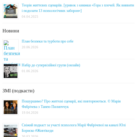
Теорія життєвих сценаріїв. [уривок з книжки «Гора з плечей. Як виявити
і подолати 13 психологічних заборон»]
04.04.2025
Новини
План безпеки та турботи про себе
20.06.2026
Набір до супервізійної групи (онлайн)
01.06.2026
ЗМІ (подкасти)
Пошуршимо? Про життєві сценарії, які повторюються. © Марія
Фабрічева з Танею Пилипччук
19.04.2026
Свіжий подкаст за участі психолога Марії Фабрічевої на каналі Юлі
Бориско #Жовтікеди
30.03.2026