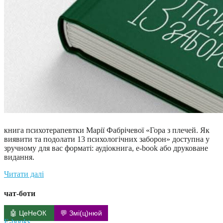
книга психотерапевтки Марії Фабрічевої «Гора з плечей. Як
виявити та подолати 13 психологічних заборон» доступна у
зручному для вас форматі: аудіокнига, e-book або друковане
видання.
Читати далі
чат-боти
🤖 ЦеНеОК
💬 Змі(ц)нюй
E-books