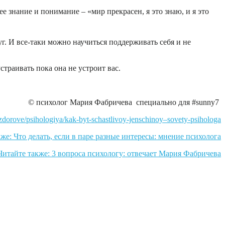
 знание и понимание – «мир прекрасен, я это знаю, и я это
уг. И все-таки можно научиться поддерживать себя и не
траивать пока она не устроит вас.
© психолог Мария Фабричева специально для ‪#‎sunny7‬
/zdorove/psihologiya/kak-byt-schastlivoy-jenschinoy–sovety-psihologa
же: Что делать, если в паре разные интересы: мнение психолога
Читайте также: 3 вопроса психологу: отвечает Мария Фабричева