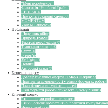
“Мені пороблено?!”
Філософія “Улюблені Граблі”
REDESIGN
Про культуральний сценарій
MOMENTUM
Vlog M.Fabricheva
Публікації
Щоденник війни
Природа травми
Текстові версії ефірів ©
Транскрипт лекцій ©
Статті ©
Інтерв’ю
ЗМІ (відео)
Новини
Авторські казки ©
Безпека процесу
Договір публічної оферти © Марія Фабрічева
Правила та домовленості у різних форматах роботи
План безпеки та турботи про себе
Різні формати роботи психолога: у чому різниця
Етичний кодекс
Етичні норми роботи психолога
Етичні основи компетентної практики консультуванн
Нормативні акти