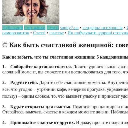
Публікації
Світ жінки
Статті
sunny7.ua
•
гендерна психологія
•
саморозвиток
•
Статті
•
счастье
•
Як побудувати здорові стосун
© Как быть счастливой женщиной: сов
Как не забыть, что ты счастливая женщина: 5 каждодневн
1. Собирайте картинки счастья.
Ловите удивительные яркие 
сложный момент, вы сможете ими воспользоваться для того, чт
2. Радуйте себя.
Дарите себе счастливые моменты. Внутреннее
все, что угодно – утренний кофе, вечерняя прогулка, украшени
пользу) – одним словом, то, что вызовет улыбку и принесет удо
3. Будьте открыты для счастья.
Помните про панцирь и шип
Старайтесь замечать счастье в каждом моменте жизни. Наблюдай
4. Принимайте счастье от других.
И даже, просите поделитьс