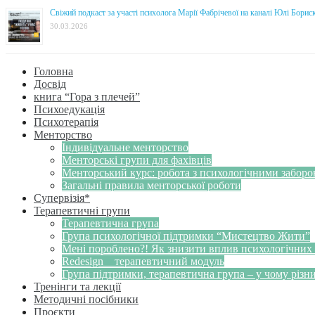
Свіжий подкаст за участі психолога Марії Фабрічевої на каналі Юлі Борис
30.03.2026
Головна
Досвід
книга “Гора з плечей”
Психоедукація
Психотерапія
Менторство
Індивідуальне менторство
Менторські групи для фахівців
Менторський курс: робота з психологічними забор
Загальні правила менторської роботи
Супервізія*
Терапевтичні групи
Терапевтична група
Група психологічної підтримки “Мистецтво Жити”
Мені пороблено?! Як знизити вплив психологічних
Redesign _ терапевтичний модуль
Група підтримки, терапевтична група – у чому різн
Тренінги та лекції
Методичні посібники
Проєкти