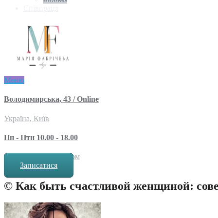
Співпраця
Меню
Володимирська, 43 / Online
Україна, Київ
Пн - Птн 10.00 - 18.00
за попереднім записом
Записатися
© Как быть счастливой женщиной: сов