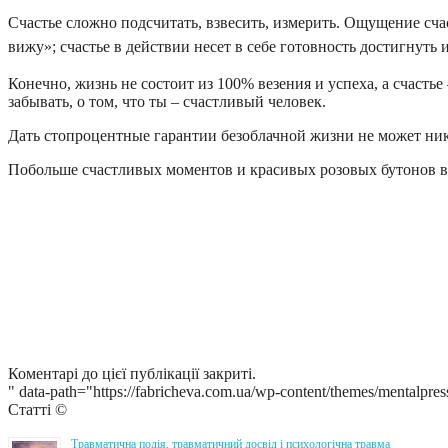
Счастье сложно подсчитать, взвесить, измерить. Ощущение сча
вижу»; счастье в действии несет в себе готовность достигнуть 
Конечно, жизнь не состоит из 100% везения и успеха, а счасть
забывать, о том, что ты – счастливый человек.
Дать стопроцентные гарантии безоблачной жизни не может никто
Побольше счастливых моментов и красивых розовых бутонов в
Коментарі до цієї публікації закриті.
" data-path="https://fabricheva.com.ua/wp-content/themes/mentalpres
Статті ©
Травматична подія, травматичний досвід і психологічна травма