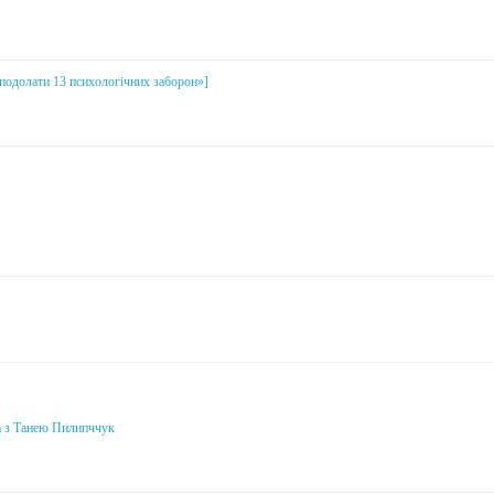
і подолати 13 психологічних заборон»]
а з Танею Пилипччук