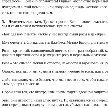
справлюсь». Конечно справитесь! Однако, абсолютно нормально
нуждаемся в этой помощи, или получив однажды жесткое «все но
есть тот, кто готов поделиться.
5. Делитесь счастьем.
Тут все просто. Если человек счастлив
мы и сами можем почувствовать прилив счастья.
«Бог дал нам память, чтобы у нас всегда были розы в декабре»
Мне очень эта близка цитата Джеймса Мэтью Барри, для меня о
Роза – красивый, наполненный цветок, столь разнообразный, ка
добавит креативности и разукрасит розу в нереальный оттенок.
Роза – это символ любви и страсти, нежности и вдохновения, 
Однако, всегда ли мы храним в памяти именно бутоны, или п
Действительно, часто бывает, что мы вместо того, чтобы нака
этом доступ к счастью.
Порой кажется, что внутренние шипы будут надёжной защитой о
Увы, они играют с нами злую шутку. И, наталкиваясь на очере
они перекрывают вход лучикам счастья, убеждая нас в том, что 