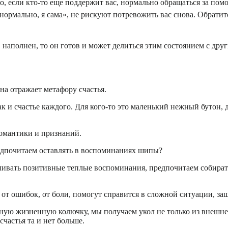
, если кто-то еще поддержит вас, нормально обращаться за помо
рмально, я сама», не рискуют потревожить вас снова. Обратитес
, наполнен, то он готов и может делиться этим состоянием с друг
на отражает метафору счастья.
к и счастье каждого. Для кого-то это маленький нежный бутон, д
романтики и признаний.
редпочитаем оставлять в воспоминаниях шипы?
пливать позитивные теплые воспоминания, предпочитаем собирать
т ошибок, от боли, помогут справится в сложной ситуации, защ
дную жизненную колючку, мы получаем укол не только из внешне
счастья та и нет больше.