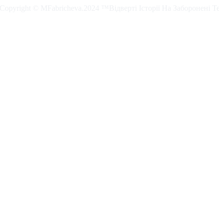
. Copyright © MFabricheva.2024 ™Відверті Історії На Заборонені Т