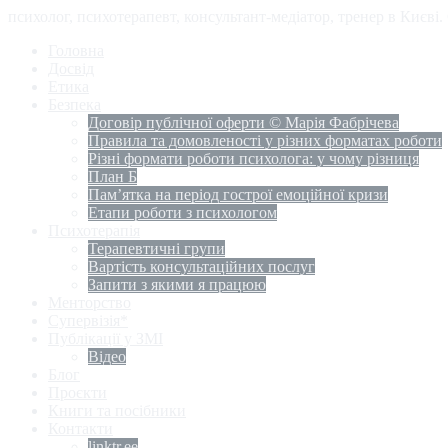
психолог, психотерапевт, консультант-медіатор, тренер в Києві
Головна
Досвід
Етика
Безпека
Договір публічної оферти © Марія Фабрічева
Правила та домовленості у різних форматах роботи
Різні формати роботи психолога: у чому різниця
План Б
Пам’ятка на період гострої емоційної кризи
Етапи роботи з психологом
Психотерапія
Терапевтичні групи
Вартість консультаційних послуг
Запити з якими я працюю
Менторство
Супервізія*
Публікації у ЗМІ
Відео
Блог
Проєкти
Книги та посібники
Контакти
linktr.ee