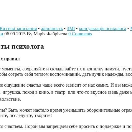
Життєві запитання
•
жіночність
•
ЗМІ
•
консультація психолога
•
ки
06.09.2015
By Марія Фабрічева
0 Comments
еты психолога
ых правил
моменты, сохраняйте и складывайте их в копилку памяти, пусть 
обы согреть себя теплом воспоминаний, дать лучик надежды, во
 ощущение счастья чаще всего зависит от нас самих. И вы можете
е, игрушка, поход в кино, в театр, или что-то вкусное (ведь д
вольствие.
ы? Быть может настало время уменьшить оборонительные огра
те, исследуйте, творите!
я счастьем. Порой мы запрещаем себе просить о поддержке и по