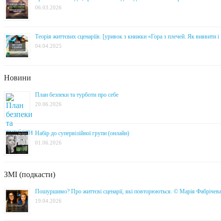
06.03.2026
Теорія життєвих сценаріїв. [уривок з книжки «Гора з плечей. Як виявити 
04.04.2025
Новини
План безпеки та турботи про себе
20.06.2026
Набір до супервізійної групи (онлайн)
01.06.2026
ЗМІ (подкасти)
Пошуршимо? Про життєві сценарії, які повторюються. © Марія Фабрічев
19.04.2026