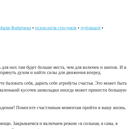
Марія Фабрічева
•
психологія стосунків
•
публікації
•
для них там будет больше места, чем для колючек и шипов. И в
спрянуть духом и найти силы для движения вперед.
 баловать себя, дарить себе атрибуты счастья. Это может быть
аже маленький кусочек шоколадки иногда может принести большую
ждения? Помогите счастливым моментам прийти в вашу жизнь.
мощи. Закрываемся и включаем режим «я сильная, я сама, я