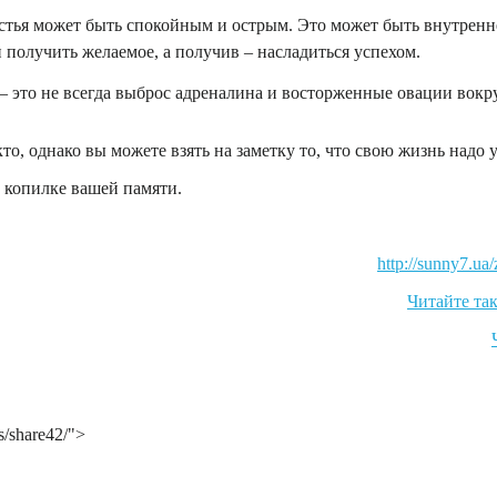
стья может быть спокойным и острым. Это может быть внутреннее
и получить желаемое, а получив – насладиться успехом.
е – это не всегда выброс адреналина и восторженные овации вокр
, однако вы можете взять на заметку то, что свою жизнь надо ус
 копилке вашей памяти.
http://sunny7.ua
Читайте так
s/share42/">