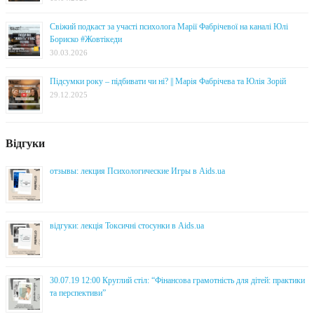
Свіжий подкаст за участі психолога Марії Фабрічевої на каналі Юлі
Бориско #Жовтікеди
30.03.2026
Підсумки року – підбивати чи ні? || Марія Фабрічева та Юлія Зорій
29.12.2025
Відгуки
отзывы: лекция Психологические Игры в Aids.ua
відгуки: лекція Токсичні стосунки в Aids.ua
30.07.19 12:00 Круглий стіл: “Фінансова грамотність для дітей: практики
та перспективи”