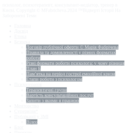
психолог, психотерапевт, консультант-медіатор, тренер в
Києві. Copyright © MFabricheva.2024 ™Відверті Історії На
Заборонені Теми
Головна
Досвід
Етика
Безпека
Договір публічної оферти © Марія Фабрічева
Правила та домовленості у різних форматах
роботи
Різні формати роботи психолога: у чому різниця
План Б
Пам’ятка на період гострої емоційної кризи
Етапи роботи з психологом
Психотерапія
Терапевтичні групи
Вартість консультаційних послуг
Запити з якими я працюю
Менторство
Супервізія*
Публікації у ЗМІ
Відео
Блог
Проєкти