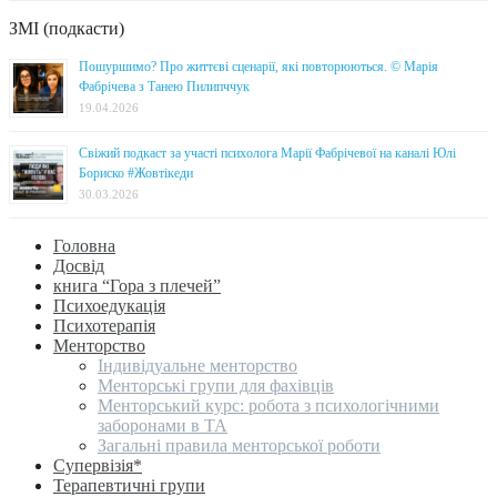
ЗМІ (подкасти)
Пошуршимо? Про життєві сценарії, які повторюються. © Марія
Фабрічева з Танею Пилипччук
19.04.2026
Свіжий подкаст за участі психолога Марії Фабрічевої на каналі Юлі
Бориско #Жовтікеди
30.03.2026
Головна
Досвід
книга “Гора з плечей”
Психоедукація
Психотерапія
Менторство
Індивідуальне менторство
Менторські групи для фахівців
Менторський курс: робота з психологічними
заборонами в ТА
Загальні правила менторської роботи
Супервізія*
Терапевтичні групи