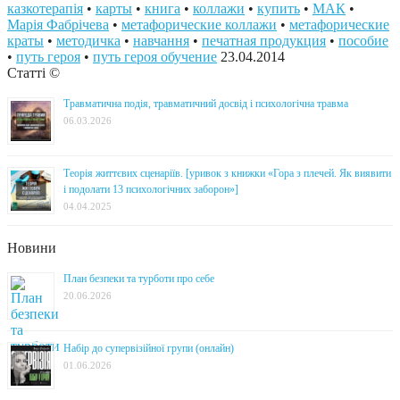
казкотерапія
•
карты
•
книга
•
коллажи
•
купить
•
МАК
•
Марія Фабрічева
•
метафорические коллажи
•
метафорические
краты
•
методичка
•
навчання
•
печатная продукция
•
пособие
•
путь героя
•
путь героя обучение
23.04.2014
Статті ©
Травматична подія, травматичний досвід і психологічна травма
06.03.2026
Теорія життєвих сценаріїв. [уривок з книжки «Гора з плечей. Як виявити
і подолати 13 психологічних заборон»]
04.04.2025
Новини
План безпеки та турботи про себе
20.06.2026
Набір до супервізійної групи (онлайн)
01.06.2026