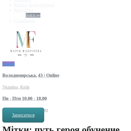
Книги та посібники
Контакти
linktr.ee
Співпраця
Меню
Володимирська, 43 / Online
Україна, Київ
Пн - Птн 10.00 - 18.00
за попереднім записом
Записатися
Мітки: путь героя обучение