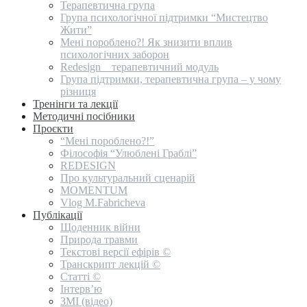
Терапевтична група
Група психологічної підтримки “Мистецтво
Жити”
Мені пороблено?! Як знизити вплив
психологічних заборон
Redesign _ терапевтичний модуль
Група підтримки, терапевтична група – у чому
різниця
Тренінги та лекції
Методичні посібники
Проєкти
“Мені пороблено?!”
Філософія “Улюблені Граблі”
REDESIGN
Про культуральний сценарій
MOMENTUM
Vlog M.Fabricheva
Публікації
Щоденник війни
Природа травми
Текстові версії ефірів ©
Транскрипт лекцій ©
Статті ©
Інтерв’ю
ЗМІ (відео)