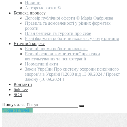
Новини
Авторські казки ©
Безпека процесу
Договір публічної оферти © Марія Фабрічева
Правила та домовленості у різних форматах
роботи
План безпеки та турботи про себе
Різні формати роботи психолога: у чому різниця
Етичний кодекс
Етичні норми роботи психолога
Етичні основи компетентної практики
консультування та психотерапії
Нормативні акти
Закон України Про систему охорони психічного
здоров’я в Україні [12030 від 13.09.2024 / Проект
Закону (16.09.2024 ]
Контакти
linktr.ee
SOS
Пошук для:
"Гора з плечей"