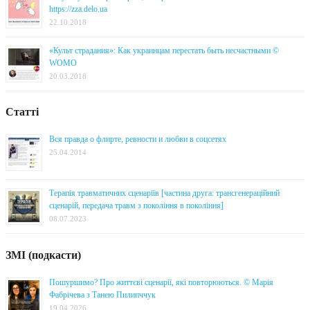
https://zza.delo.ua
22.10.2018
«Культ страдания»: Как украинцам перестать быть несчастными ©
WOMO
20.03.2018
Статті
Вся правда о флирте, ревности и любви в соцсетях
25.04.2014
Терапія травматичних сценаріїв [частина друга: трансгенераційний
сценарій, передача травм з покоління в покоління]
08.07.2023
ЗМІ (подкасти)
Пошуршимо? Про життєві сценарії, які повторюються. © Марія
Фабрічева з Танею Пилипччук
19.04.2026