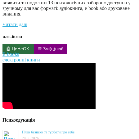
виявити та подолати 13 психологічних заборон» доступна у
зручному для вас форматі: аудіокнига, e-book або друковане
видання.
Читати далі
чат-боти
🤖 ЦеНеОК
💬 Змі(ц)нюй
E-books
електронні книги
Психоедукація
План безпеки та турботи про себе
20.06.2026