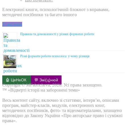
Електронні книги, психологічний блокнот з вправами,
методичні посібники та багато іншого
У магазин
Правила та домовленості у різних форматах роботи
Різні формати роботи психолога: у чому різниця
🤖 ЦеНеОК
💬 Змі(ц)нюй
Copyright © MFabricheva, 2026. Усі права захищено.
™ «Відверті історії на заборонені теми»
Весь контент сайту, включно зі статтями, інтерв’ю, описами
програм, майстер-класів, модулів, електронних книг,
методичних посібників, фото- та відеоматеріалами, захищено
відповідно до Закону України «Про авторське право і суміжні
права».