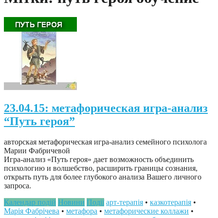
23.04.15: метафорическая игра-анализ
“Путь героя”
авторская метафорическая игра-анализ семейного психолога
Марии Фабричевой
Игра-анализ «Путь героя» дает возможность объединить
психологию и волшебство, расширить границы сознания,
открыть путь для более глубокого анализа Вашего личного
запроса.
Календар подій
Новини
Події
арт-терапія
•
казкотерапія
•
Марія Фабрічева
•
метафора
•
метафорические коллажи
•