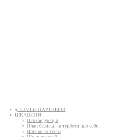
для ЗМІ та ПАРТНЕРІВ
ЦІКАВИНИ
Психоедукація
План безпеки та турботи про себе
Вправи та тести
Що почитати?