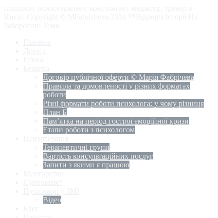
психолог, психотерапевт, консультант-медіатор, тренер в
Києві. Copyright © MFabricheva.2024 ™Відверті Історії На
Заборонені Теми
Головна
Досвід
Етика
Безпека
Договір публічної оферти © Марія Фабрічева
Правила та домовленості у різних форматах
роботи
Різні формати роботи психолога: у чому різниця
План Б
Пам’ятка на період гострої емоційної кризи
Етапи роботи з психологом
Психотерапія
Терапевтичні групи
Вартість консультаційних послуг
Запити з якими я працюю
Менторство
Супервізія*
Публікації у ЗМІ
Відео
Блог
Проєкти