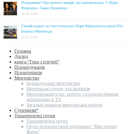
Пошуршимо? Про життєві сценарії, які повторюються. © Марія
Фабрічева з Танею Пилипччук
19.04.2026
Свіжий подкаст за участі психолога Марії Фабрічевої на каналі Юлі
Бориско #Жовтікеди
30.03.2026
Головна
Досвід
книга “Гора з плечей”
Психоедукація
Психотерапія
Менторство
Індивідуальне менторство
Менторські групи для фахівців
Менторський курс: робота з психологічними
заборонами в ТА
Загальні правила менторської роботи
Супервізія*
Терапевтичні групи
Терапевтична група
Група психологічної підтримки “Мистецтво
Жити”