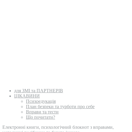
для ЗМІ та ПАРТНЕРІВ
ЦІКАВИНИ
Психоедукація
План безпеки та турботи про себе
Вправи та тести
Що почитати?
Електронні книги, психологічний блокнот з вправами,