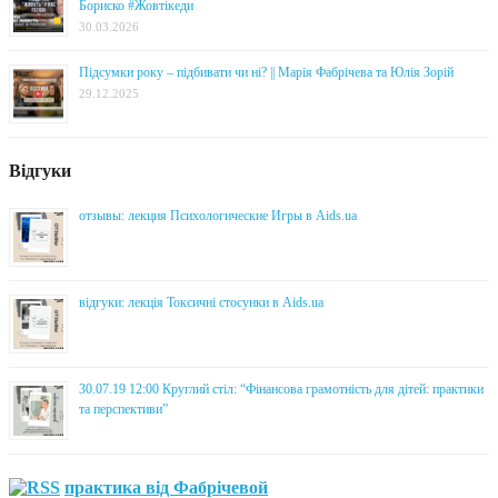
Бориско #Жовтікеди
30.03.2026
Підсумки року – підбивати чи ні? || Марія Фабрічева та Юлія Зорій
29.12.2025
Відгуки
отзывы: лекция Психологические Игры в Aids.ua
відгуки: лекція Токсичні стосунки в Aids.ua
30.07.19 12:00 Круглий стіл: “Фінансова грамотність для дітей: практики
та перспективи”
практика від Фабрічевой