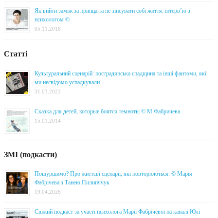
Як вийти заміж за принца та не зіпсувати собі життя: інтерв’ю з
психологом ©
05.11.2018
Статті
Культуральний сценарій: пострадянська спадщина та інші фантоми, які
ми несвідомо успадкували
31.03.2022
Сказка для детей, которые боятся темноты © М.Фабричева
15.01.2014
ЗМІ (подкасти)
Пошуршимо? Про життєві сценарії, які повторюються. © Марія
Фабрічева з Танею Пилипччук
19.04.2026
Свіжий подкаст за участі психолога Марії Фабрічевої на каналі Юлі