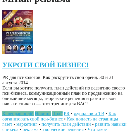
УКРОТИ СВОЙ БИЗНЕС!
PR для психологов. Как раскрутить свой бренд. 30 и 31
августа 2014
Если вы хотите получить план действий по развитию своего
пси-бизнеса, коммуникационный план по продвижению на
ближайшие месяцы, творческие решения и развить свои
навыки спикера — этот тренинг для ВАС!
Календар подій
Новини
Події
PR
•
журналов и ТВ
•
Как
организовать свой пси-бизнес
•
Как попасть на страницы
газет
•
маркетинг
•
получить план действий
•
развить навыки
спикера
•
реклама
•
творческие решения
•
Что такое