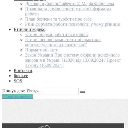
Договір публічної оферти © Марія Фабрічева
Правила та домовленості у різних форматах
роботи
План безпеки та турботи про себе
Різні формати роботи психолога: у чому різниця
Етичний кодекс
Етичні норми роботи психолога
Етичні основи компетентної практики
консультування та психотерапії
Нормативні акти
Закон України Про систему охорони психічного
здоров’я в Україні [12030 від 13.09.2024 / Проект
Закону (16.09.2024 ]
Контакти
linktr.ee
SOS
Пошук для:
"Гора з плечей"