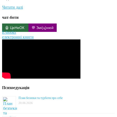
Читати далі
чат-боти
🤖 ЦеНеОК
💬 Змі(ц)нюй
E-books
електронні книги
Психоедукація
План безпеки та турботи про себе
20.06.2026