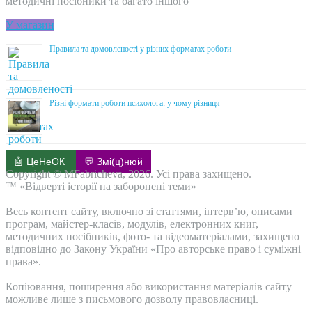
методичні посібники та багато іншого
У магазин
Правила та домовленості у різних форматах роботи
Різні формати роботи психолога: у чому різниця
🤖 ЦеНеОК
💬 Змі(ц)нюй
Copyright © MFabricheva, 2026. Усі права захищено.
™ «Відверті історії на заборонені теми»
Весь контент сайту, включно зі статтями, інтерв’ю, описами
програм, майстер-класів, модулів, електронних книг,
методичних посібників, фото- та відеоматеріалами, захищено
відповідно до Закону України «Про авторське право і суміжні
права».
Копіювання, поширення або використання матеріалів сайту
можливе лише з письмового дозволу правовласниці.