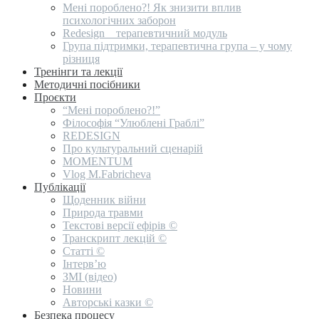
Мені пороблено?! Як знизити вплив
психологічних заборон
Redesign _ терапевтичний модуль
Група підтримки, терапевтична група – у чому
різниця
Тренінги та лекції
Методичні посібники
Проєкти
“Мені пороблено?!”
Філософія “Улюблені Граблі”
REDESIGN
Про культуральний сценарій
MOMENTUM
Vlog M.Fabricheva
Публікації
Щоденник війни
Природа травми
Текстові версії ефірів ©
Транскрипт лекцій ©
Статті ©
Інтерв’ю
ЗМІ (відео)
Новини
Авторські казки ©
Безпека процесу