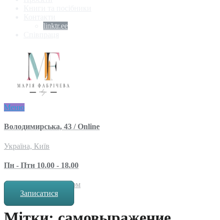
Книги та посібники
Контакти
linktr.ee
Співпраця
Меню
Володимирська, 43 / Online
Україна, Київ
Пн - Птн 10.00 - 18.00
за попереднім записом
Записатися
Мітки: самовыражение