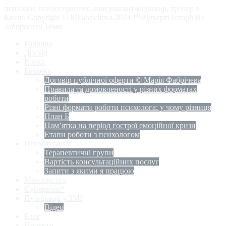
психолог, психотерапевт, консультант-медіатор, тренер в
Києві. Copyright © MFabricheva.2024 ™Відверті Історії На
Заборонені Теми
Головна
Досвід
Етика
Безпека
Договір публічної оферти © Марія Фабрічева
Правила та домовленості у різних форматах
роботи
Різні формати роботи психолога: у чому різниця
План Б
Пам’ятка на період гострої емоційної кризи
Етапи роботи з психологом
Психотерапія
Терапевтичні групи
Вартість консультаційних послуг
Запити з якими я працюю
Менторство
Супервізія*
Публікації у ЗМІ
Відео
Блог
Проєкти