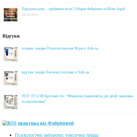
Підсумки року – підбивати чи ні? || Марія Фабрічева та Юлія Зорій
29.12.2025
Відгуки
отзывы: лекция Психологические Игры в Aids.ua
відгуки: лекція Токсичні стосунки в Aids.ua
30.07.19 12:00 Круглий стіл: “Фінансова грамотність для дітей: практики
та перспективи”
практика від Фабрічевой
Психологічні заборони: токсична тріада