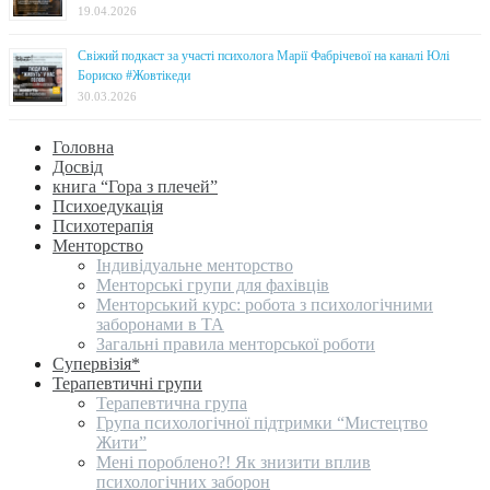
19.04.2026
Свіжий подкаст за участі психолога Марії Фабрічевої на каналі Юлі
Бориско #Жовтікеди
30.03.2026
Головна
Досвід
книга “Гора з плечей”
Психоедукація
Психотерапія
Менторство
Індивідуальне менторство
Менторські групи для фахівців
Менторський курс: робота з психологічними
заборонами в ТА
Загальні правила менторської роботи
Супервізія*
Терапевтичні групи
Терапевтична група
Група психологічної підтримки “Мистецтво
Жити”
Мені пороблено?! Як знизити вплив
психологічних заборон