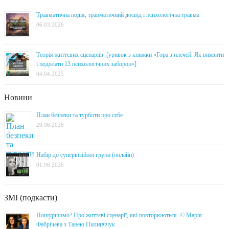
Травматична подія, травматичний досвід і психологічна травма
06.03.2026
Теорія життєвих сценаріїв. [уривок з книжки «Гора з плечей. Як виявити
і подолати 13 психологічних заборон»]
04.04.2025
Новини
План безпеки та турботи про себе
20.06.2026
Набір до супервізійної групи (онлайн)
01.06.2026
ЗМІ (подкасти)
Пошуршимо? Про життєві сценарії, які повторюються. © Марія
Фабрічева з Танею Пилипччук