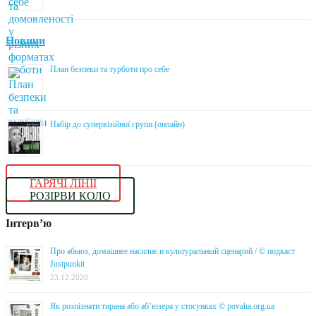
Новини
План безпеки та турботи про себе
Набір до супервізійної групи (онлайн)
ГАРЯЧІ ЛІНІЇ
РОЗІРВИ КОЛО
Інтерв’ю
Про абьюз, домашнее насилие и культуральный сценарий / © подкаст
Justpunkit
23.12.2020
Як розпізнати тирана або аб’юзера у стосунках © povaha.org.ua