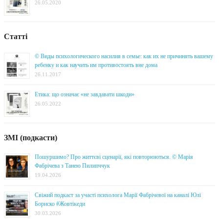
26.05.2020
Статті
© Виды психологического насилия в семье: как их не причинять вашему
ребенку и как научить им противостоять вне дома
26.11.2017
Етика: що означає «не завдавати шкоди»
26.05.2022
ЗМІ (подкасти)
Пошуршимо? Про життєві сценарії, які повторюються. © Марія
Фабрічева з Танею Пилипччук
19.04.2026
Свіжий подкаст за участі психолога Марії Фабрічевої на каналі Юлі
Бориско #Жовтікеди
30.03.2026