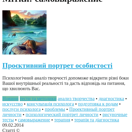
Проєктивний портрет особистості
Психологічний аналіз творчості допоможе відкрити різні боки
Вашої внутрішньої реальності та дасть відповідь на питання,
що хвилюють Вас.
Новини
тести та методики
анализ творчества
•
диагностика
•
искусство
•
консультація психолога
•
подготовка к родам
•
послуги психолога
•
проблемы
•
Проективный портрет
личности
•
психологический портрет личности
•
рисуночные
тесты
•
самовыражение
•
терапия
•
терапія та діагностика
09.02.2014
Статті ©