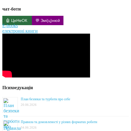
чат-боти
🤖 ЦеНеОК
💬 Змі(ц)нюй
E-books
електронні книги
Психоедукація
План безпеки та турботи про себе
20.06.2026
Правила та домовленості у різних форматах роботи
04.06.2026