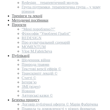
Redesign _ терапевтичний модуль
Група підтримки, терапевтична група – у чому
різниця
Тренінги та лекції
Методичні посібники
Проєкти
“Мені пороблено?!”
Філософія “Улюблені Граблі”
REDESIGN
Про культуральний сценарій
MOMENTUM
Vlog M.Fabricheva
Публікації
Щоденник війни
Природа травми
Текстові версії ефірів ©
Транскрипт лекцій ©
Статті ©
Інтерв’ю
ЗМІ (відео)
Новини
Авторські казки ©
Безпека процесу
Договір публічної оферти © Марія Фабрічева
Правила та домовленості у різних форматах