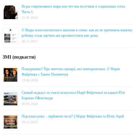
Игры современного мира или что мы получаем в социальных сетях.
Часть 1.
31.01.2014
© Виды психологического насилия в семье: как их не причинять вашему
ребенку и как научить им противостоять вне дома
26.11.2017
ЗМІ (подкасти)
Пошуршимо? Про життєві сценарії, які повторюються. © Марія
Фабрічева з Танею Пилипччук
19.04.2026
Свіжий подкаст за участі психолога Марії Фабрічевої на каналі Юлі
Бориско #Жовтікеди
30.03.2026
Підсумки року – підбивати чи ні? || Марія Фабрічева та Юлія Зорій
29.12.2025