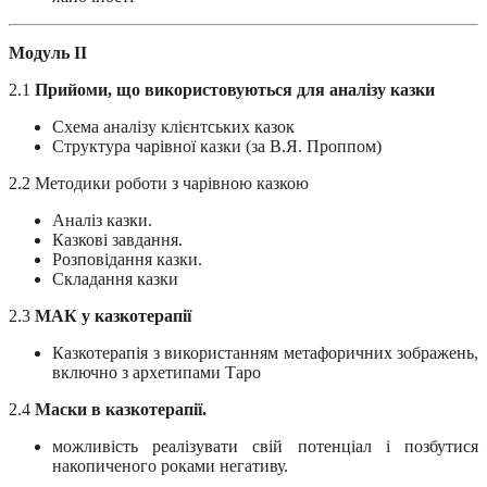
Модуль II
2.1
Прийоми, що використовуються для аналізу казки
Схема аналізу клієнтських казок
Структура чарівної казки (за В.Я. Проппом)
2.2 Методики роботи з чарівною казкою
Аналіз казки.
Казкові завдання.
Розповідання казки.
Складання казки
2.3
МАК у казкотерапії
Казкотерапія з використанням метафоричних зображень,
включно з архетипами Таро
2.4
Маски в казкотерапії.
можливість реалізувати свій потенціал і позбутися
накопиченого роками негативу.