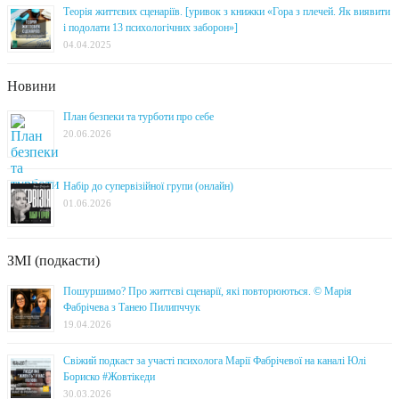
Теорія життєвих сценаріїв. [уривок з книжки «Гора з плечей. Як виявити
і подолати 13 психологічних заборон»]
04.04.2025
Новини
План безпеки та турботи про себе
20.06.2026
Набір до супервізійної групи (онлайн)
01.06.2026
ЗМІ (подкасти)
Пошуршимо? Про життєві сценарії, які повторюються. © Марія
Фабрічева з Танею Пилипччук
19.04.2026
Свіжий подкаст за участі психолога Марії Фабрічевої на каналі Юлі
Бориско #Жовтікеди
30.03.2026