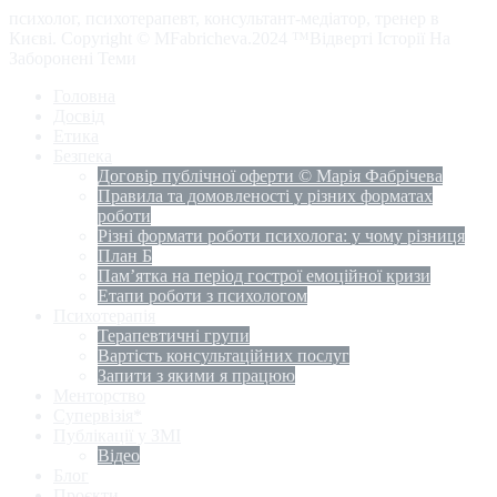
психолог, психотерапевт, консультант-медіатор, тренер в
Києві. Copyright © MFabricheva.2024 ™Відверті Історії На
Заборонені Теми
Головна
Досвід
Етика
Безпека
Договір публічної оферти © Марія Фабрічева
Правила та домовленості у різних форматах
роботи
Різні формати роботи психолога: у чому різниця
План Б
Пам’ятка на період гострої емоційної кризи
Етапи роботи з психологом
Психотерапія
Терапевтичні групи
Вартість консультаційних послуг
Запити з якими я працюю
Менторство
Супервізія*
Публікації у ЗМІ
Відео
Блог
Проєкти