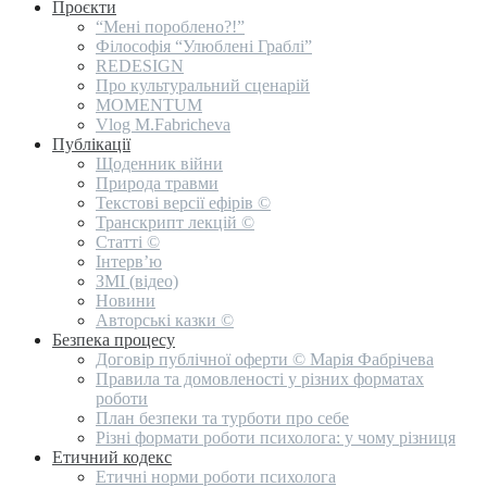
Проєкти
“Мені пороблено?!”
Філософія “Улюблені Граблі”
REDESIGN
Про культуральний сценарій
MOMENTUM
Vlog M.Fabricheva
Публікації
Щоденник війни
Природа травми
Текстові версії ефірів ©
Транскрипт лекцій ©
Статті ©
Інтерв’ю
ЗМІ (відео)
Новини
Авторські казки ©
Безпека процесу
Договір публічної оферти © Марія Фабрічева
Правила та домовленості у різних форматах
роботи
План безпеки та турботи про себе
Різні формати роботи психолога: у чому різниця
Етичний кодекс
Етичні норми роботи психолога