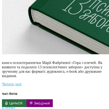
книга психотерапевтки Марії Фабрічевої «Гора з плечей. Як
виявити та подолати 13 психологічних заборон» доступна у
зручному для вас форматі: аудіокнига, e-book або друковане
видання.
Читати далі
чат-боти
🤖 ЦеНеОК
💬 Змі(ц)нюй
E-books