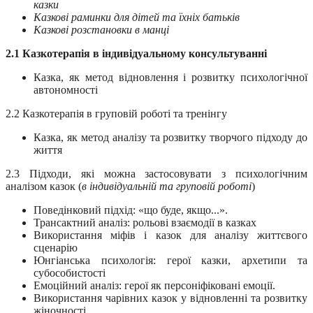
казки
Казкові раминки для дітей та їхніх батьків
Казкові розстановки в манці
2.1 Казкотерапія в індивідуальному консультуванні
Казка, як метод відновлення і розвитку психологічної
автономності
2.2 Казкотерапія в груповій роботі та тренінгу
Казка, як метод аналізу та розвитку творчого підходу до
життя
2.3 Підходи, які можна застосовувати з психологічним
аналізом казок (
в індивідуальній та груповій роботі
)
Поведінковий підхід: «що буде, якщо...».
Трансактний аналіз: рольові взаємодії в казках
Використання міфів і казок для аналізу життєвого
сценарію
Юнгіанська психологія: герої казки, архетипи та
субособистості
Емоційний аналіз: герої як персоніфіковані емоції.
Використання чарівних казок у відновленні та розвитку
жіночності