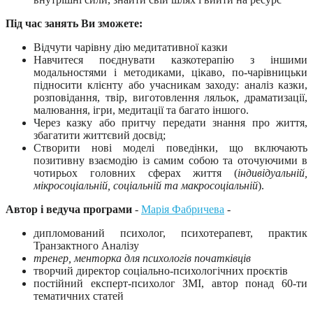
Під час занять Ви зможете:
Відчути чарівну дію медитативної казки
Навчитеся поєднувати казкотерапію з іншими
модальностями і методиками, цікаво, по-чарівницьки
підносити клієнту або учасникам заходу: аналіз казки,
розповідання, твір, виготовлення ляльок, драматизації,
малювання, ігри, медитації та багато іншого.
Через казку або притчу передати знання про життя,
збагатити життєвий досвід;
Створити нові моделі поведінки, що включають
позитивну взаємодію із самим собою та оточуючими в
чотирьох головних сферах життя (
індивідуальній,
мікросоціальній, соціальній та макросоціальній
).
Автор і ведуча програми
-
Марія Фабричева
-
дипломований психолог, психотерапевт, практик
Транзактного Аналізу
тренер, менторка для психологів початківців
творчий директор соціально-психологічних проєктів
постійний експерт-психолог ЗМІ, автор понад 60-ти
тематичних статей