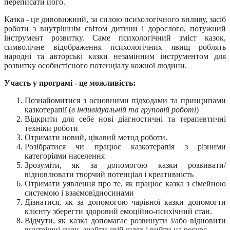
переписати його.
Казка - це дивовижний, за силою психологічного впливу, засіб
роботи з внутрішнім світом дитини і дорослого, потужний
інструмент розвитку. Саме психологічний зміст казок,
символічне відображення психологічних явищ роблять
народні та авторські казки незамінним інструментом для
розвитку особистісного потенціалу кожної людини.
Участь у програмі - це можливість:
Познайомитися з основними підходами та принципами
казкотерапії (
в індивідуальній та груповій роботі
)
Відкрити для себе нові діагностичні та терапевтичні
техніки роботи
Отримати новий, цікавий метод роботи.
Розібратися чи працює казкотерапія з різними
категоріями населення
Зрозуміти, як за допомогою казки розвивати/
відновлювати творчий потенціал і креативність
Отримати уявлення про те, як працює казка з сімейною
системою і взаємовідносинами
Дізнатися, як за допомогою чарівної казки допомогти
клієнту зберегти здоровий емоційно-психічний стан.
Відчути, як казка допомагає розвинути і/або відновити
внутрішні сили, знайти свій шлях і вийти на ресурс