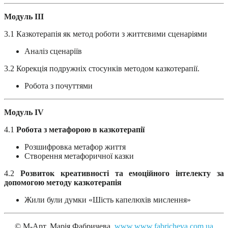
Модуль III
3.1 Казкотерапія як метод роботи з життєвими сценаріями
Аналіз сценаріїв
3.2 Корекція подружніх стосунків методом казкотерапії.
Робота з почуттями
Модуль IV
4.1
Робота з метафорою в казкотерапії
Розшифровка метафор життя
Створення метафоричної казки
4.2
Розвиток креативності та емоційного інтелекту за
допомогою методу казкотерапія
Жили були думки «Шість капелюхів мислення»
© М-Арт. Марія Фабричева.
www.www.fabricheva.com.ua