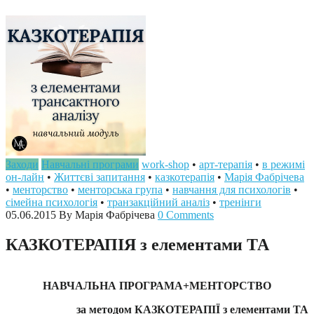
Заходи
Навчальні програми
work-shop
•
арт-терапія
•
в режимі
он-лайн
•
Життєві запитання
•
казкотерапія
•
Марія Фабрічева
•
менторство
•
менторська група
•
навчання для психологів
•
сімейна психологія
•
транзакційний аналіз
•
тренінги
05.06.2015
By Марія Фабрічева
0 Comments
КАЗКОТЕРАПІЯ з елементами ТА
НАВЧАЛЬНА ПРОГРАМА+МЕНТОРСТВО
за методом КАЗКОТЕРАПІЇ з елементами ТА