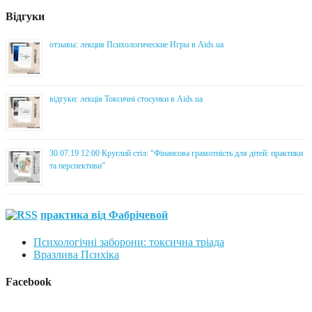
Відгуки
отзывы: лекция Психологические Игры в Aids.ua
відгуки: лекція Токсичні стосунки в Aids.ua
30.07.19 12:00 Круглий стіл: “Фінансова грамотність для дітей: практики
та перспективи”
практика від Фабрічевой
Психологічні заборони: токсична тріада
Вразлива Психіка
Facebook