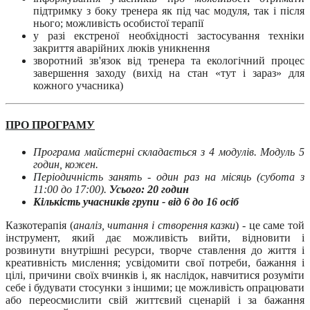
підтримку з боку тренера як під час модуля, так і після
нього; можливість особистої терапії
у разі екстреної необхідності застосування техніки
закриття аварійних люків уникнення
зворотний зв'язок від тренера та екологічний процес
завершення заходу (вихід на стан «тут і зараз» для
кожного учасника)
ПРО ПРОГРАМУ
Програма майстерні складається з 4 модулів.
Модуль 5
годин, кожен.
Періодичність занять - один раз на місяць (субота з
11:00 до 17:00).
Усього: 20 годин
Кількість учасників групи - від 6 до 16 осіб
Казкотерапія (
аналіз, читання і створення казки
) - це саме той
інструмент, який дає можливість вийти, відновити і
розвинути внутрішні ресурси, творче ставлення до життя і
креативність мислення; усвідомити свої потреби, бажання і
цілі, причини своїх вчинків і, як наслідок, навчитися розуміти
себе і будувати стосунки з іншими; це можливість опрацювати
або переосмислити свій життєвий сценарій і за бажання