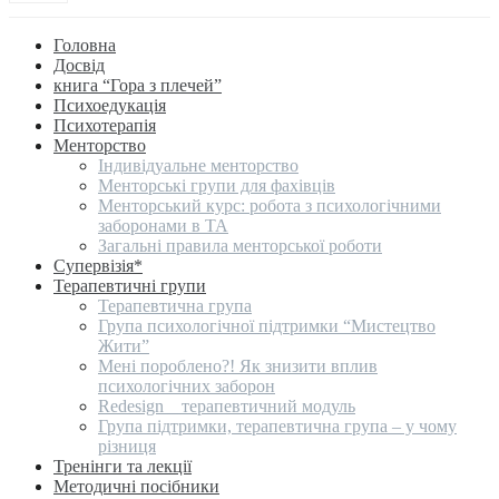
Головна
Досвід
книга “Гора з плечей”
Психоедукація
Психотерапія
Менторство
Індивідуальне менторство
Менторські групи для фахівців
Менторський курс: робота з психологічними
заборонами в ТА
Загальні правила менторської роботи
Супервізія*
Терапевтичні групи
Терапевтична група
Група психологічної підтримки “Мистецтво
Жити”
Мені пороблено?! Як знизити вплив
психологічних заборон
Redesign _ терапевтичний модуль
Група підтримки, терапевтична група – у чому
різниця
Тренінги та лекції
Методичні посібники