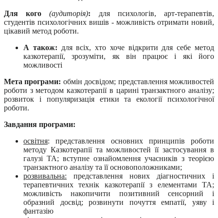
Для кого
(аудиторія)
:
для психологів, арт-терапевтів,
студентів психологічних вишів - можливість отримати новий,
цікавий метод роботи.
А також:
для всіх, хто хоче відкрити для себе метод
казкотерапії, зрозуміти, як він працює і які його
можливості
Мета програми:
обмін досвідом; представлення можливостей
роботи з методом казкотерапії в царині транзактного аналізу;
розвиток і популяризація етики та екології психологічної
роботи.
Завдання програми:
освітня
: представлення основних принципів роботи
методу Казкотерапії та можливостей її застосування в
галузі ТА; вступне ознайомлення учасників з теорією
транзактного аналізу та її основоположниками;
розвивальна:
представлення нових діагностичних і
терапевтичних технік казкотерапії з елементами ТА;
можливість накопичити позитивний сенсорний і
образний досвід; розвинути почуття емпатії, уяву і
фантазію