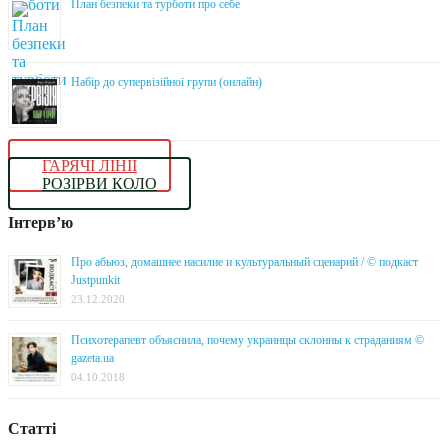
План безпеки та турботи про себе
Набір до супервізійної групи (онлайн)
ГАРЯЧІ ЛІНІЇ
РОЗІРВИ КОЛО
Інтерв’ю
Про абьюз, домашнее насилие и культуральный сценарий / © подкаст
Justpunkit
23.12.2020
Психотерапевт объяснила, почему украинцы склонны к страданиям ©
gazeta.ua
04.10.2018
Статті