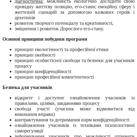
діагностична:
можливість екологічно дослідити свою
провідну життєву позицію, его-стани; емоційну сферу і
життєвий сценарій за допомогою казкових героїв і
архетипів
розвиток творчого потенціалу та креативності,
зміцнення і розвиток Дорослого его-стану.
Основні принципи побудови програми
принцип екологічності та професійної етики
принцип окейності
принцип особистісної свободи та безпеки для учасників
процесу
принцип конфіденційності
принцип професійної компетентності
Безпека для учасників
відкрите і доступне ознайомлення учасників із
правилами, цілями, завданнями процесу
свобода участі (учасник може відмовитися від
виконання вправи)
контрактування та дотримання норм конфіденційності
ознайомлення учасників із техніками психологічної
саморегуляції
інформування учасників про можливості отримати