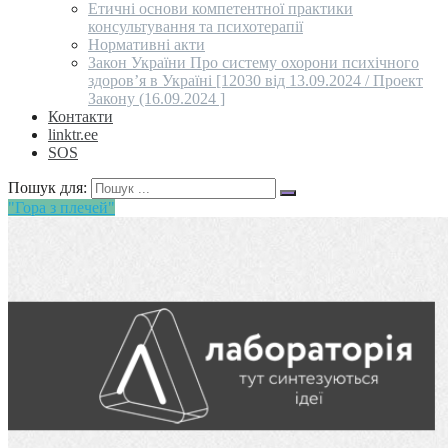
Етичні основи компетентної практики
консультування та психотерапії
Нормативні акти
Закон України Про систему охорони психічного
здоров’я в Україні [12030 від 13.09.2024 / Проект
Закону (16.09.2024 ]
Контакти
linktr.ee
SOS
Пошук для:
"Гора з плечей"