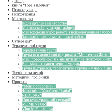
Досвід
книга “Гора з плечей”
Психоедукація
Психотерапія
Менторство
Індивідуальне менторство
Менторські групи для фахівців
Менторський курс: робота з психологічними забор
Загальні правила менторської роботи
Супервізія*
Терапевтичні групи
Терапевтична група
Група психологічної підтримки “Мистецтво Жити”
Мені пороблено?! Як знизити вплив психологічних
Redesign _ терапевтичний модуль
Група підтримки, терапевтична група – у чому різн
Тренінги та лекції
Методичні посібники
Проєкти
“Мені пороблено?!”
Філософія “Улюблені Граблі”
REDESIGN
Про культуральний сценарій
MOMENTUM
Vlog M.Fabricheva