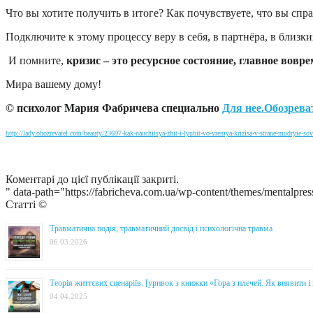
Что вы хотите получить в итоге? Как почувствуете, что вы спр
Подключите к этому процессу веру в себя, в партнёра, в близк
И помните,
кризис – это ресурсное состояние, главное вовр
Мира вашему дому!
© психолог Мария Фабричева специально
Для нее.Обозрева
http://lady.obozrevatel.com/beauty/23697-kak-nauchitsya-zhit-i-lyubit-vo-vremya-krizisa-v-strane-mudryie-so
Коментарі до цієї публікації закриті.
" data-path="https://fabricheva.com.ua/wp-content/themes/mentalpres
Статті ©
Травматична подія, травматичний досвід і психологічна травма
06.03.2026
Теорія життєвих сценаріїв. [уривок з книжки «Гора з плечей. Як виявити 
04.04.2025