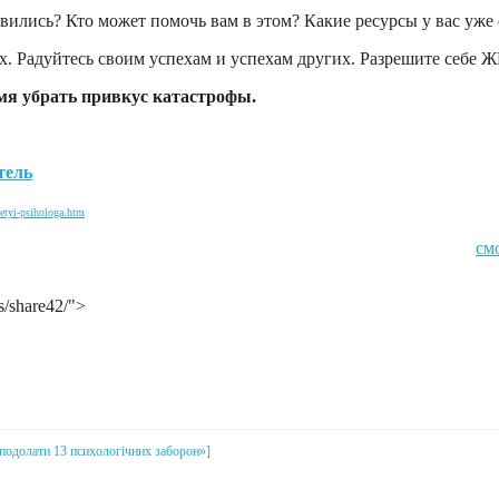
авились? Кто может помочь вам в этом? Какие ресурсы у вас уже 
их. Радуйтесь своим успехам и успехам других. Разрешите себе 
емя убрать привкус катастрофы.
тель
vetyi-psihologa.htm
см
s/share42/">
і подолати 13 психологічних заборон»]