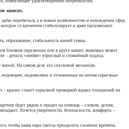
ство, помогающее удовлетворению потребностей.
не зависит.
, дабы перебиться, а в новых возможностях и нахождении сфер,
 которое со временем стабилизирует и даже приумножит
ть, образование, стабильность вашей семьи.
ашем близком окружении или в круге ваших знакомых может
ом – деньги «
любят
» взрослый и спокойный подход.
у виной. На самом деле это спусковой механизм.
в, недоверие, недомолвки и отложенные на потом серьезные
нет – кризис станет серьезной проверкой ваших отношений на
 партнер будет рядом и придет на помощь – словом, делом,
впадают. Хочется уверенности, безопасности, комфорта –
ого, чтобы ваша пара смогла преодолеть сложные времена.