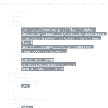
психолог, психотерапевт, консультант-медіатор, тренер в Києві
Головна
Досвід
Етика
Безпека
Договір публічної оферти © Марія Фабрічева
Правила та домовленості у різних форматах роботи
Різні формати роботи психолога: у чому різниця
План Б
Пам’ятка на період гострої емоційної кризи
Етапи роботи з психологом
Психотерапія
Терапевтичні групи
Вартість консультаційних послуг
Запити з якими я працюю
Менторство
Супервізія*
Публікації у ЗМІ
Відео
Блог
Проєкти
Книги та посібники
Контакти
linktr.ee