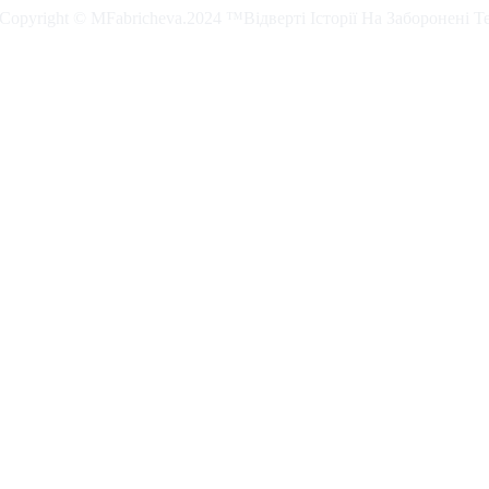
. Copyright © MFabricheva.2024 ™Відверті Історії На Заборонені Т