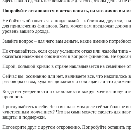
Здесь важно сделать все возможное для того, чтобы деньги не
Попробуйте остановится и четко понять, на что лично вы мо
Не бойтесь обращаться за поддержкой – к близким, друзьям, зн
для привлечения финансов. Быть может вам предложат дополни
уровень вашего дохода.
Задайте вопрос – для чего вам деньги, какие именно потребнос
Не отчаивайтесь, если сразу услышите отказ или жалобы типа 
оказаться надежным союзником в вопросе финансов. Не бросайт
Порой, большой кризис в стране накладывается на семейные от
Сейчас вы, осознанно или нет, выливаете все, что накопилось
разговоры о том, куда мы движемся и совпадает ли это движени
Когда нет уверенности и стабильности вокруг хочется получить
прочность.
Прислушайтесь к себе. Чего вы на самом деле сейчас больше все
чувственным молчанием? Что вы сами можете сделать для партн
защиты и поддержки.
Поговорите друг с другом откровенно. Попробуйте оставить п