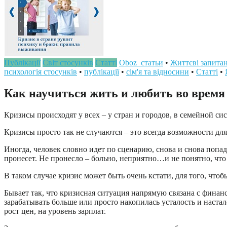
Публікації
Світ стосунків
Статті
Oboz_статьи
•
Життєві запита
психологія стосунків
•
публікації
•
сім'я та відносини
•
Статті
•
Как научиться жить и любить во время 
Кризисы происходят у всех – у стран и городов, в семейной сист
Кризисы просто так не случаются – это всегда возможности для
Иногда, человек словно идет по сценарию, снова и снова поп
пронесет. Не пронесло – больно, неприятно…и не понятно, чт
В таком случае кризис может быть очень кстати, для того, что
Бывает так, что кризисная ситуация напрямую связана с финанс
зарабатывать больше или просто накопилась усталость и настало
рост цен, на уровень зарплат.