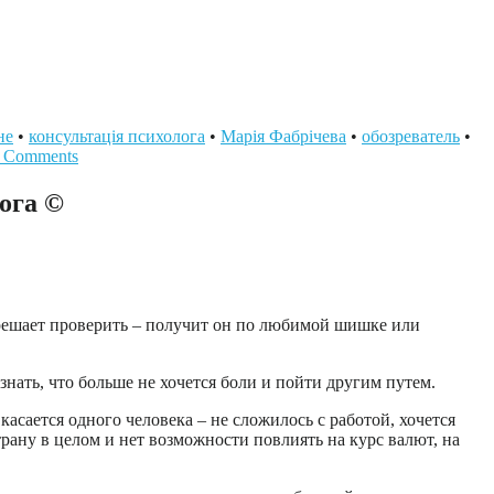
не
•
консультація психолога
•
Марія Фабрічева
•
обозреватель
•
 Comments
ога ©
 решает проверить – получит он по любимой шишке или
знать, что больше не хочется боли и пойти другим путем.
касается одного человека – не сложилось с работой, хочется
страну в целом и нет возможности повлиять на курс валют, на