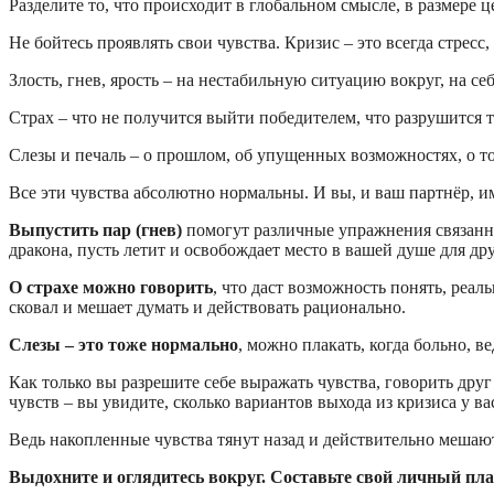
Разделите то, что происходит в глобальном смысле, в размере ц
Не бойтесь проявлять свои чувства. Кризис – это всегда стрес
Злость, гнев, ярость – на нестабильную ситуацию вокруг, на се
Страх – что не получится выйти победителем, что разрушится т
Слезы и печаль – о прошлом, об упущенных возможностях, о т
Все эти чувства абсолютно нормальны. И вы, и ваш партнёр, им
Выпустить пар (гнев)
помогут различные упражнения связанны
дракона, пусть летит и освобождает место в вашей душе для др
О страхе можно говорить
, что даст возможность понять, реал
сковал и мешает думать и действовать рационально.
Слезы – это тоже нормально
, можно плакать, когда больно, в
Как только вы разрешите себе выражать чувства, говорить друг
чувств – вы увидите, сколько вариантов выхода из кризиса у ва
Ведь накопленные чувства тянут назад и действительно мешают
Выдохните и оглядитесь вокруг. Составьте свой личный пла