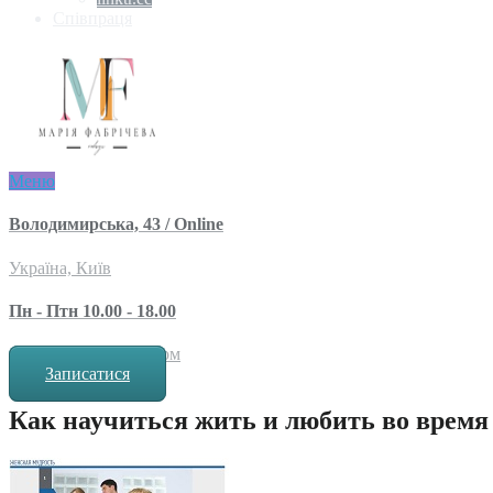
Співпраця
Меню
Володимирська, 43 / Online
Україна, Київ
Пн - Птн 10.00 - 18.00
за попереднім записом
Записатися
Как научиться жить и любить во время 