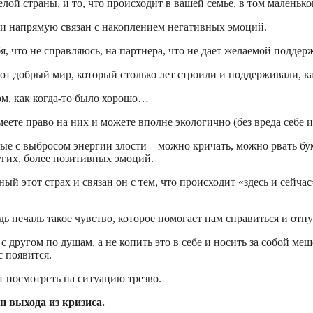
елой страны, и то, что происходит в вашей семье, в том маленьк
с, и напрямую связан с накоплением негативных эмоций.
бя, что не справляюсь, на партнера, что не дает желаемой подде
от добрый мир, который столько лет строили и поддерживали, ка
ом, как когда-то было хорошо…
еете право на них и можете вполне экологично (без вреда себе и
е с выбросом энергии злости – можно кричать, можно рвать бум
угих, более позитивных эмоций.
ьный этот страх и связан он с тем, что происходит «здесь и сейч
едь печаль такое чувство, которое помогает нам справиться и отп
 с другом по душам, а не копить это в себе и носить за собой 
с появится.
 посмотреть на ситуацию трезво.
н выхода из кризиса.