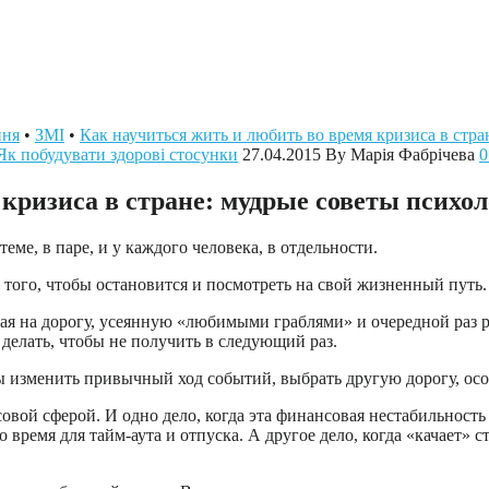
ння
•
ЗМІ
•
Как научиться жить и любить во время кризиса в стра
Як побудувати здорові стосунки
27.04.2015
By Марія Фабрічева
0
кризиса в стране: мудрые советы психол
еме, в паре, и у каждого человека, в отдельности.
 того, чтобы остановится и посмотреть на свой жизненный путь.
адая на дорогу, усеянную «любимыми граблями» и очередной раз
о делать, чтобы не получить в следующий раз.
бы изменить привычный ход событий, выбрать другую дорогу, осо
овой сферой. И одно дело, когда эта финансовая нестабильность 
 время для тайм-аута и отпуска. А другое дело, когда «качает» 