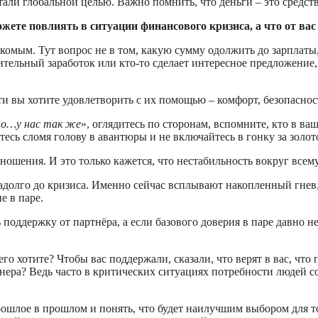
 стали глобальной целью. Важно помнить, что деньги – это сред
жете повлиять в ситуации финансового кризиса, а что от вас 
акомым. Тут вопрос не в том, какую сумму одолжить до зарплаты
тельный заработок или кто-то сделает интересное предложение,
ти вы хотите удовлетворить с их помощью – комфорт, безопаснос
«
о…у нас так же
», оглядитесь по сторонам, вспомните, кто в в
есь сломя голову в авантюры и не включайтесь в гонку за золот
ношения. И это только кажется, что нестабильность вокруг всем
 задолго до кризиса. Именно сейчас всплывают накопленный гне
е в паре.
 поддержку от партнёра, а если базового доверия в паре давно 
го хотите? Чтобы вас поддержали, сказали, что верят в вас, что
ера? Ведь часто в критических ситуациях потребности людей со
рошлое в прошлом и понять, что будет наилучшим выбором для т