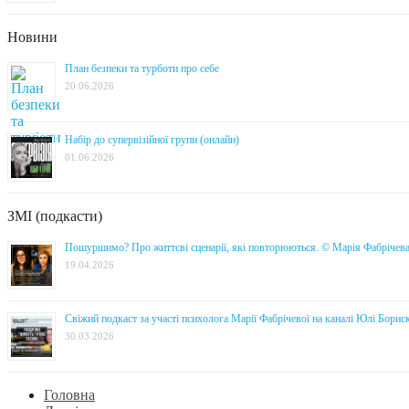
Новини
План безпеки та турботи про себе
20.06.2026
Набір до супервізійної групи (онлайн)
01.06.2026
ЗМІ (подкасти)
Пошуршимо? Про життєві сценарії, які повторюються. © Марія Фабрічев
19.04.2026
Свіжий подкаст за участі психолога Марії Фабрічевої на каналі Юлі Борис
30.03.2026
Головна