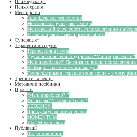
Психоедукація
Психотерапія
Менторство
Індивідуальне менторство
Менторські групи для фахівців
Менторський курс: робота з психологічними забор
Загальні правила менторської роботи
Супервізія*
Терапевтичні групи
Терапевтична група
Група психологічної підтримки “Мистецтво Жити”
Мені пороблено?! Як знизити вплив психологічних
Redesign _ терапевтичний модуль
Група підтримки, терапевтична група – у чому різн
Тренінги та лекції
Методичні посібники
Проєкти
“Мені пороблено?!”
Філософія “Улюблені Граблі”
REDESIGN
Про культуральний сценарій
MOMENTUM
Vlog M.Fabricheva
Публікації
Щоденник війни