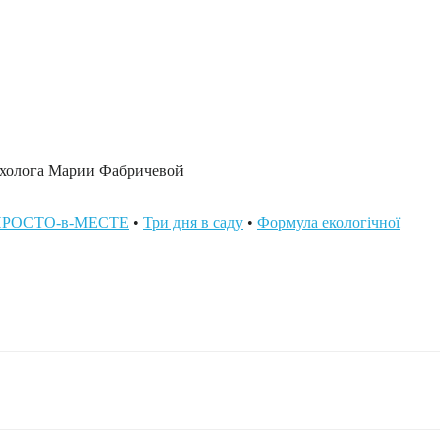
ихолога Марии Фабричевой
РОСТО-в-МЕСТЕ
•
Три дня в саду
•
Формула екологічної