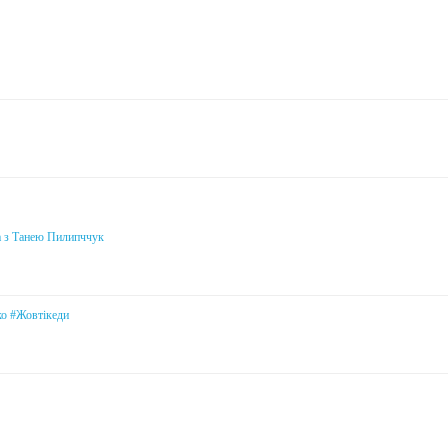
а з Танею Пилипччук
ко #Жовтікеди