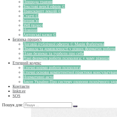
Природа травми
Текстові версії ефірів ©
Транскрипт лекцій ©
Статті ©
Інтерв’ю
ЗМІ (відео)
Новини
Авторські казки ©
Безпека процесу
Договір публічної оферти © Марія Фабрічева
Правила та домовленості у різних форматах роботи
План безпеки та турботи про себе
Різні формати роботи психолога: у чому різниця
Етичний кодекс
Етичні норми роботи психолога
Етичні основи компетентної практики консультуванн
Нормативні акти
Закон України Про систему охорони психічного здоров
Контакти
linktr.ee
SOS
Пошук для: