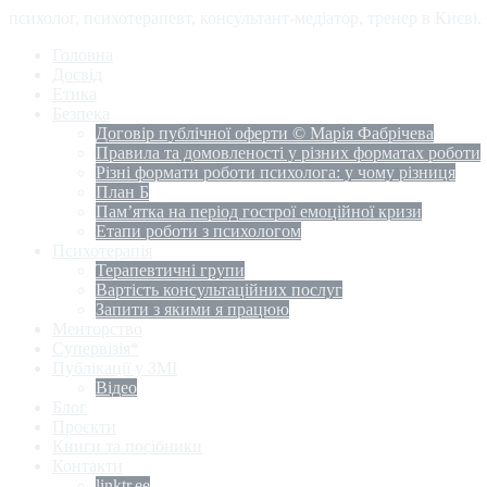
психолог, психотерапевт, консультант-медіатор, тренер в Києві
Головна
Досвід
Етика
Безпека
Договір публічної оферти © Марія Фабрічева
Правила та домовленості у різних форматах роботи
Різні формати роботи психолога: у чому різниця
План Б
Пам’ятка на період гострої емоційної кризи
Етапи роботи з психологом
Психотерапія
Терапевтичні групи
Вартість консультаційних послуг
Запити з якими я працюю
Менторство
Супервізія*
Публікації у ЗМІ
Відео
Блог
Проєкти
Книги та посібники
Контакти
linktr.ee