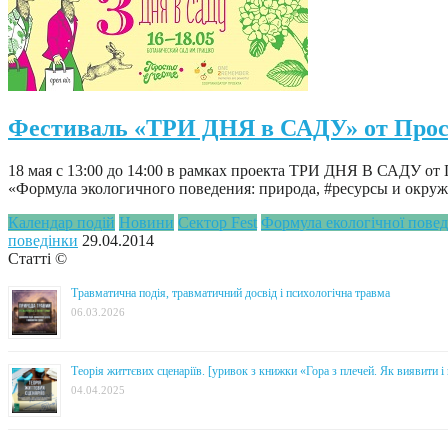
Фестиваль «ТРИ ДНЯ в САДУ» от Просто
18 мая с 13:00 до 14:00 в рамках проекта ТРИ ДНЯ В САДУ о
«Формула экологичного поведения: природа, #ресурсы и окру
Календар подій
Новини
Сектор Fest
Формула екологічної пове
поведінки
29.04.2014
Статті ©
Травматична подія, травматичний досвід і психологічна травма
06.03.2026
Теорія життєвих сценаріїв. [уривок з книжки «Гора з плечей. Як виявити 
04.04.2025