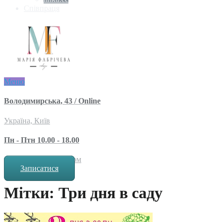
Співпраця
Меню
Володимирська, 43 / Online
Україна, Київ
Пн - Птн 10.00 - 18.00
за попереднім записом
Записатися
Мітки: Три дня в саду