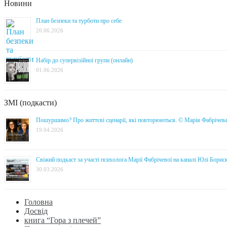
Новини
План безпеки та турботи про себе
20.06.2026
Набір до супервізійної групи (онлайн)
01.06.2026
ЗМІ (подкасти)
Пошуршимо? Про життєві сценарії, які повторюються. © Марія Фабрічев
19.04.2026
Свіжий подкаст за участі психолога Марії Фабрічевої на каналі Юлі Борис
30.03.2026
Головна
Досвід
книга “Гора з плечей”