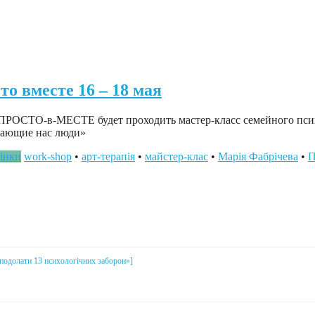
 вместе 16 – 18 мая
т ПРОСТО-в-МЕСТЕ будет проходить мастер-класс семейного пс
жающие нас люди»
дінки
work-shop
•
арт-терапія
•
майстер-клас
•
Марія Фабрічева
•
П
і подолати 13 психологічних заборон»]