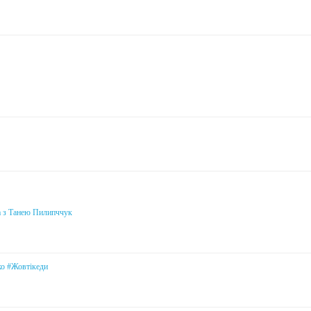
а з Танею Пилипччук
ко #Жовтікеди