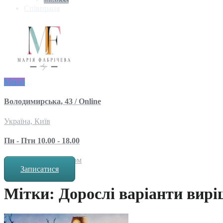
Співпраця
Меню
Володимирська, 43 / Online
Україна, Київ
Пн - Птн 10.00 - 18.00
за попереднім записом
Записатися
Мітки: Дорослі варіанти вир