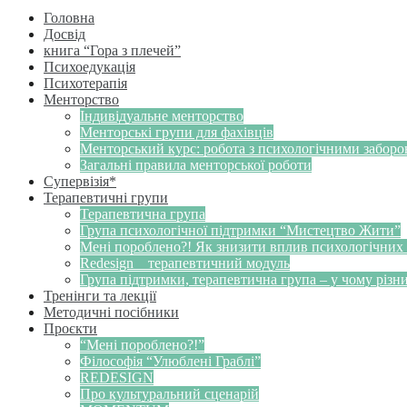
Головна
Досвід
книга “Гора з плечей”
Психоедукація
Психотерапія
Менторство
Індивідуальне менторство
Менторські групи для фахівців
Менторський курс: робота з психологічними забор
Загальні правила менторської роботи
Супервізія*
Терапевтичні групи
Терапевтична група
Група психологічної підтримки “Мистецтво Жити”
Мені пороблено?! Як знизити вплив психологічних
Redesign _ терапевтичний модуль
Група підтримки, терапевтична група – у чому різн
Тренінги та лекції
Методичні посібники
Проєкти
“Мені пороблено?!”
Філософія “Улюблені Граблі”
REDESIGN
Про культуральний сценарій