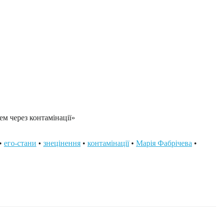
ем через контамінації»
•
его-стани
•
знецінення
•
контамінації
•
Марія Фабрічева
•