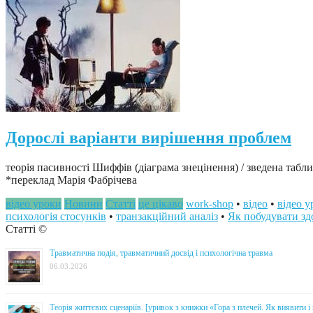
Дорослі варіанти вирішення проблем
теорія пасивності Шиффів (діаграма знецінення) / зведена табл
*переклад Марія Фабрічева
відео уроки
Новини
Статті
це цікаво
work-shop
•
відео
•
відео у
психологія стосунків
•
транзакційний аналіз
•
Як побудувати зд
Статті ©
Травматична подія, травматичний досвід і психологічна травма
06.03.2026
Теорія життєвих сценаріїв. [уривок з книжки «Гора з плечей. Як виявити 