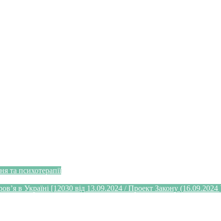
я та психотерапії
’я в Україні [12030 від 13.09.2024 / Проект Закону (16.09.2024 