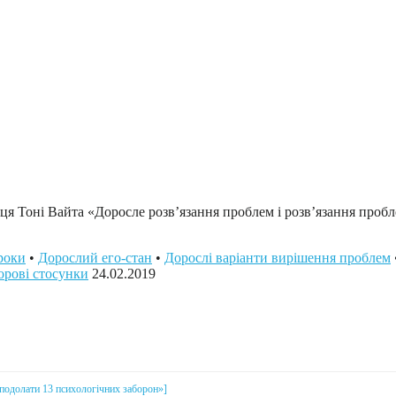
иця Тоні Вайта «Доросле розв’язання проблем і розв’язання пробл
роки
•
Дорослий его-стан
•
Дорослі варіанти вирішення проблем
орові стосунки
24.02.2019
і подолати 13 психологічних заборон»]