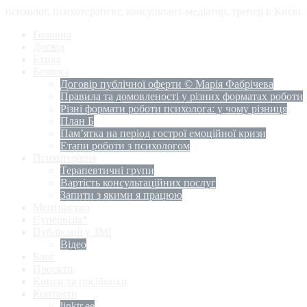
психолог, психотерапевт, консультант-медіатор, тренер в Києві
Головна
Досвід
Етика
Безпека
Договір публічної оферти © Марія Фабрічева
Правила та домовленості у різних форматах роботи
Різні формати роботи психолога: у чому різниця
План Б
Пам’ятка на період гострої емоційної кризи
Етапи роботи з психологом
Психотерапія
Терапевтичні групи
Вартість консультаційних послуг
Запити з якими я працюю
Менторство
Супервізія*
Публікації у ЗМІ
Відео
Блог
Проєкти
Книги та посібники
Контакти
linktr.ee