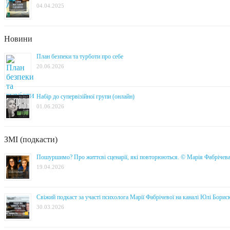
04.04.2025
Новини
План безпеки та турботи про себе
20.06.2026
Набір до супервізійної групи (онлайн)
01.06.2026
ЗМІ (подкасти)
Пошуршимо? Про життєві сценарії, які повторюються. © Марія Фабрічев
19.04.2026
Свіжий подкаст за участі психолога Марії Фабрічевої на каналі Юлі Борис
30.03.2026