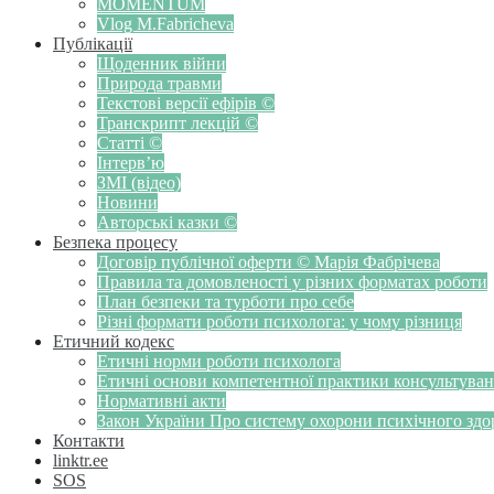
MOMENTUM
Vlog M.Fabricheva
Публікації
Щоденник війни
Природа травми
Текстові версії ефірів ©
Транскрипт лекцій ©
Статті ©
Інтерв’ю
ЗМІ (відео)
Новини
Авторські казки ©
Безпека процесу
Договір публічної оферти © Марія Фабрічева
Правила та домовленості у різних форматах роботи
План безпеки та турботи про себе
Різні формати роботи психолога: у чому різниця
Етичний кодекс
Етичні норми роботи психолога
Етичні основи компетентної практики консультуванн
Нормативні акти
Закон України Про систему охорони психічного здоров
Контакти
linktr.ee
SOS