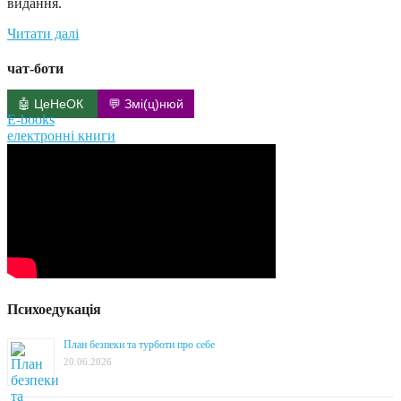
видання.
Читати далі
чат-боти
🤖 ЦеНеОК
💬 Змі(ц)нюй
E-books
електронні книги
Психоедукація
План безпеки та турботи про себе
20.06.2026