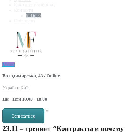
Книги та посібники
Контакти
linktr.ee
Співпраця
Меню
Володимирська, 43 / Online
Україна, Київ
Пн - Птн 10.00 - 18.00
за попереднім записом
Записатися
23.11 – тренинг “Контракты и почему