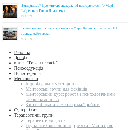
Пошуршимо? Про життєві сценарії, які повторюються. © Марія
Фабрічева з Танею Пилипччук
19.04.2026
Свіжий подкаст за участі психолога Марії Фабрічевої на каналі Юлі
Бориско #Жовтікеди
30.03.2026
Головна
Досвід
книга “Гора з плечей”
Психоедукація
Психотерапія
Менторство
Індивідуальне менторство
Менторські групи для фахівців
Менторський курс: робота з психологічними
заборонами в ТА
Загальні правила менторської роботи
Супервізія*
Терапевтичні групи
Терапевтична група
Група психологічної підтримки “Мистецтво