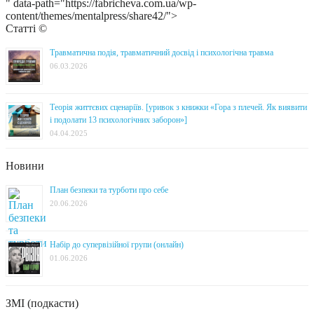
" data-path="https://fabricheva.com.ua/wp-
content/themes/mentalpress/share42/">
Статті ©
Травматична подія, травматичний досвід і психологічна травма
06.03.2026
Теорія життєвих сценаріїв. [уривок з книжки «Гора з плечей. Як виявити
і подолати 13 психологічних заборон»]
04.04.2025
Новини
План безпеки та турботи про себе
20.06.2026
Набір до супервізійної групи (онлайн)
01.06.2026
ЗМІ (подкасти)