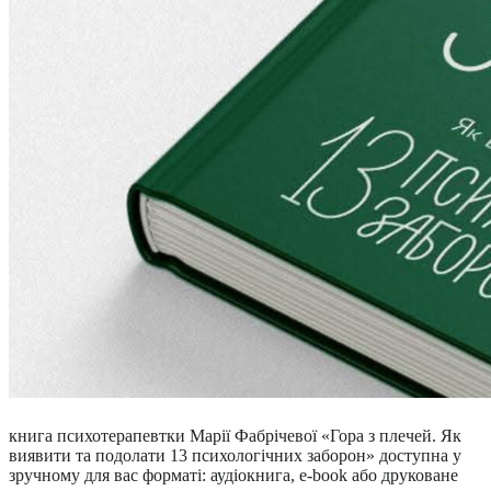
книга психотерапевтки Марії Фабрічевої «Гора з плечей. Як
виявити та подолати 13 психологічних заборон» доступна у
зручному для вас форматі: аудіокнига, e-book або друковане