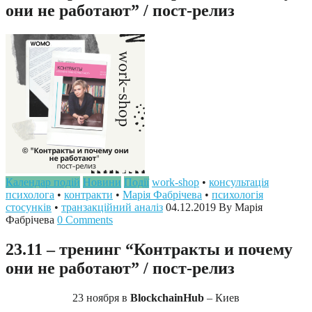
они не работают” / пост-релиз
Календар подій
Новини
Події
work-shop
•
консультація
психолога
•
контракти
•
Марія Фабрічева
•
психологія
стосунків
•
транзакційний аналіз
04.12.2019
By Марія
Фабрічева
0 Comments
23.11 – тренинг “Контракты и почему
они не работают” / пост-релиз
23 ноября в
ВlockchainНub
–
Киев