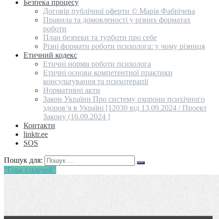
Безпека процесу
Договір публічної оферти © Марія Фабрічева
Правила та домовленості у різних форматах
роботи
План безпеки та турботи про себе
Різні формати роботи психолога: у чому різниця
Етичний кодекс
Етичні норми роботи психолога
Етичні основи компетентної практики
консультування та психотерапії
Нормативні акти
Закон України Про систему охорони психічного
здоров’я в Україні [12030 від 13.09.2024 / Проект
Закону (16.09.2024 ]
Контакти
linktr.ee
SOS
Пошук для:
"Гора з плечей"