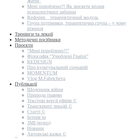
Жити”
Мені пороблено?! Як знизити вплив
психологічних заборон
Redesign _ терапевтичний модуль
Група підтримки, терапевтична група – у чому
різниця
Тренінги та лекції
Методичні посібники
Проєкти
“Мені пороблено?!”
Філософія “Улюблені Граблі”
REDESIGN
Про культуральний сценарій
MOMENTUM
Vlog M.Fabricheva
Публікації
Щоденник війни
Природа травми
Текстові версії ефірів ©
Транскрипт лекцій ©
Статті ©
Інтерв’ю
ЗМІ (відео)
Новини
Авторські казки ©