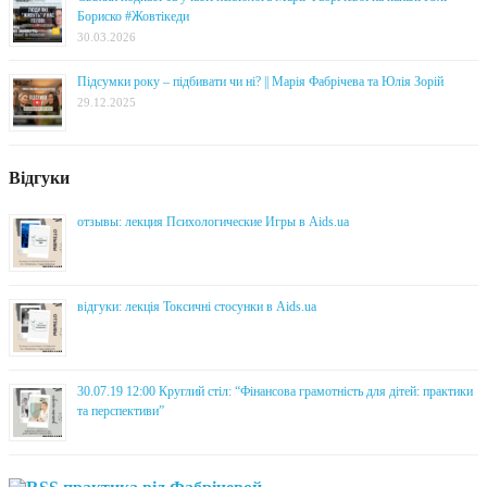
Бориско #Жовтікеди
30.03.2026
Підсумки року – підбивати чи ні? || Марія Фабрічева та Юлія Зорій
29.12.2025
Відгуки
отзывы: лекция Психологические Игры в Aids.ua
відгуки: лекція Токсичні стосунки в Aids.ua
30.07.19 12:00 Круглий стіл: “Фінансова грамотність для дітей: практики
та перспективи”