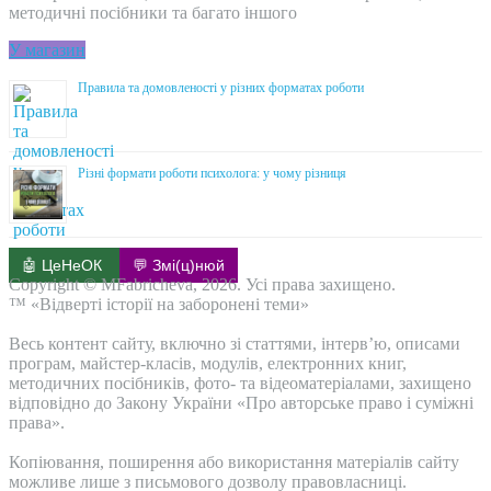
методичні посібники та багато іншого
У магазин
Правила та домовленості у різних форматах роботи
Різні формати роботи психолога: у чому різниця
🤖 ЦеНеОК
💬 Змі(ц)нюй
Copyright © MFabricheva, 2026. Усі права захищено.
™ «Відверті історії на заборонені теми»
Весь контент сайту, включно зі статтями, інтерв’ю, описами
програм, майстер-класів, модулів, електронних книг,
методичних посібників, фото- та відеоматеріалами, захищено
відповідно до Закону України «Про авторське право і суміжні
права».
Копіювання, поширення або використання матеріалів сайту
можливе лише з письмового дозволу правовласниці.