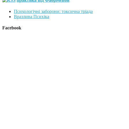
практика від Фабрічевой
Психологічні заборони: токсична тріада
Вразлива Психіка
Facebook