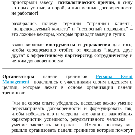
приоткрыли завесу
психологических причин
, в силу
которых устные, а порой, и письменные договоренности
не работают!
разобрались почему термины
“странный клиент”,
“непредсказуемый коллега” и “несносный подрядчик” –
это ложные векторы, которые приводят задачу в тупик
взяли вводные
инструменты и упражнения
для того,
чтобы своевременно отойти от желания “надуть друг
друга” к
эффективному партнерству, сотрудничеству
и
четким договоренностям
Организаторы
панели тренингов
Persona Event
Management
поделились с участниками своим виденьем и
целями, которые лежат в основе организации панели
тренингов:
“мы на своем опыте убедились, насколько важно умение
пересматривать договоренности и формулировать так,
чтобы избежать игр и уверены, что одна из важнейших
характеристик успешного, результативного человека —
умение заключать контракты. Именно поэтому мы
решили организовать панели тренингов которые помогут