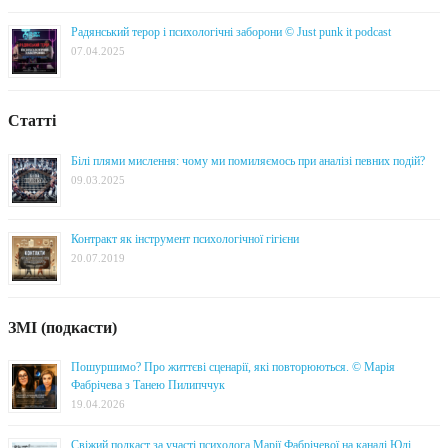
Радянський терор і психологічні заборони © Just punk it podcast
07.04.2025
Статті
Білі плями мислення: чому ми помиляємось при аналізі певних подій?
09.03.2025
Контракт як інструмент психологічної гігієни
20.07.2019
ЗМІ (подкасти)
Пошуршимо? Про життєві сценарії, які повторюються. © Марія
Фабрічева з Танею Пилипччук
19.04.2026
Свіжий подкаст за участі психолога Марії Фабрічевої на каналі Юлі