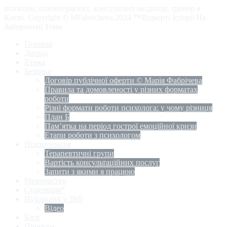
психолог, психотерапевт, консультант-медіатор, тренер в
Києві. Copyright © MFabricheva.2024 ™Відверті Історії На
Заборонені Теми
Головна
Досвід
Етика
Безпека
Договір публічної оферти © Марія Фабрічева
Правила та домовленості у різних форматах
роботи
Різні формати роботи психолога: у чому різниця
План Б
Пам’ятка на період гострої емоційної кризи
Етапи роботи з психологом
Психотерапія
Терапевтичні групи
Вартість консультаційних послуг
Запити з якими я працюю
Менторство
Супервізія*
Публікації у ЗМІ
Відео
Блог
Проєкти