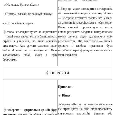
– «Не можна бути слабким»
З боку це може виглядати як гіперопіка
або тотальний контроль, але внутрішньо
– «Витирай сльози, не показуй нікому»
— це спроба втримати стабільність у світі,
де спонтанність асоціюється з небезпекою.
– «Не до забавок зараз»
Вони схильні організовувати життя
Ці слова не завжди звучать із жорстокості
інших, роздавати завдання, контролювати
— іноді вони виростають із батьківського
кожну деталь, рідко дозволяючи собі
страху, з уявлення, що лише «сильні»
розслаблення. Під поверхнею — сильна
виживають. Але дитина засвоює інше:
тривога і глибоке прагнення бути
«Моя дитячість — недоречна. Мене
потрібним через функцію, а не через сам
любитимуть лише, якщо я буду
факт існування.
дорослим».
🧷
НЕ РОСТИ
Приклади
:
🔹
Бізнес
Заборона «Не рости» може проявлятись
як страх брати на себе відповідальність,
Ця заборона —
дзеркальна до «Не будь
ухвалювати самостійні рішення або
дитиною»
, але має інший вектор: вона не