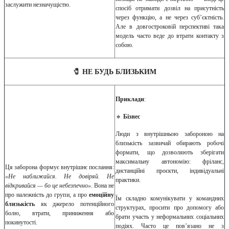
заслужити незначущістю.
спосіб отримати дозвіл на присутність
через функцію, а не через суб’єктність.
Але в довгостроковій перспективі така
модель часто веде до втрати контакту з
собою.
🧷 НЕ БУДЬ БЛИЗЬКИМ
Приклади
:
🔹
Бізнес
Люди з внутрішньою забороною на
близькість зазвичай обирають робочі
формати, що дозволяють зберігати
максимальну автономію: фріланс,
Ця заборона формує внутрішнє послання:
дистанційні проєкти, індивідуальні
«Не наближайся. Не довіряй. Не
практики.
відкривайся — бо це небезпечно».
Вона не
про належність до групи, а про
емоційну
Їм складно комунікувати у командних
близькість
як джерело потенційного
структурах, просити про допомогу або
болю, втрати, приниження або
брати участь у неформальних соціальних
покинутості.
подіях. Часто це пов’язано не з