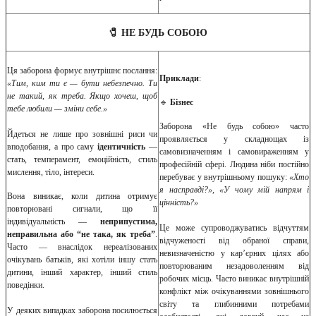
🧷 НЕ БУДЬ СОБОЮ
Ця заборона формує внутрішнє послання:
Приклади
:
«Тим, ким ти є — бути небезпечно. Ти
не такий, як треба. Якщо хочеш, щоб
🔹
Бізнес
тебе любили — зміни себе.»
Заборона «Не будь собою» часто
Йдеться не лише про зовнішні риси чи
проявляється у складнощах із
вподобання, а про саму
ідентичність
—
самовизначенням і самовираженням у
стать, темперамент, емоційність, стиль
професійній сфері. Людина ніби постійно
мислення, тіло, інтереси.
перебуває у внутрішньому пошуку:
«Хто
я насправді?», «У чому мій напрям і
Вона виникає, коли дитина отримує
цінність?»
повторювані сигнали, що її
індивідуальність —
неприпустима,
Це може супроводжуватись відчуттям
неправильна або “не така, як треба”
.
відчуженості від обраної справи,
Часто — внаслідок нереалізованих
невизначеністю у кар’єрних цілях або
очікувань батьків, які хотіли іншу стать
повторюваним незадоволенням від
дитини, інший характер, інший стиль
робочих місць. Часто виникає внутрішній
поведінки.
конфлікт між очікуваннями зовнішнього
світу та глибинними потребами
У деяких випадках заборона посилюється