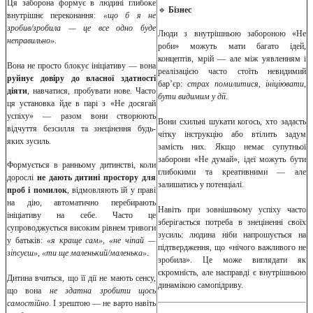
Ця заборона формує в людині глибоке
🔹
Бізнес
внутрішнє переконання:
«що б я не
зробив/зробила — це все одно буде
Люди з внутрішньою забороною «Не
неправильно»
.
роби» можуть мати багато ідей,
концептів, мрій — але між уявленням і
Вона не просто блокує ініціативу — вона
реалізацією часто стоїть невидимий
руйнує довіру до власної здатності
бар’єр:
страх помилитися, ініціювати,
діяти
, навчатися, пробувати нове. Часто
бути видимим у дії
.
ця установка йде в парі з «Не досягай
успіху» — разом вони створюють
Вони схильні шукати когось, хто задасть
відчуття безсилля та знецінення будь-
чітку інструкцію або втілить задум
яких зусиль.
замість них. Якщо немає супутньої
заборони «Не думай», ідеї можуть бути
Формується в ранньому дитинстві, коли
глибокими та креативними — але
дорослі
не дають дитині простору для
залишатись у потенціалі.
проб і помилок
, відмовляють їй у праві
на дію, автоматично перебирають
Навіть при зовнішньому успіху часто
ініціативу на себе. Часто це
зберігається потреба в знеціненні своїх
супроводжується високим рівнем тривоги
зусиль: людина ніби напрошується на
у батьків:
«я краще сам», «не чіпай —
підтвердження, що «нічого важливого не
зіпсуєш», «ти ще маленький/маленька»
.
зробила». Це може виглядати як
скромність, але насправді є внутрішньою
Дитина вчиться, що її дії не мають сенсу,
динамікою самопідриву.
що вона
не здатна зробити щось
самостійно
. І зрештою — не варто навіть