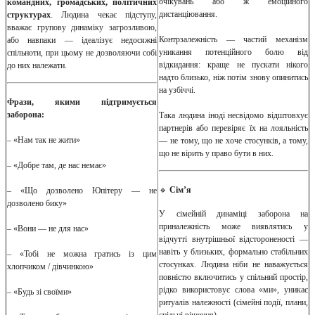
очікувань або ж емоційного
командних, громадських, політичних
дистанціювання.
структурах
. Людина чекає підступу,
вважає групову динаміку загрозливою,
Контрзалежність — частий механізм
або навпаки — ідеалізує недосяжні
уникання потенційного болю від
спільноти, при цьому не дозволяючи собі
відкидання: краще не пускати нікого
до них належати.
надто близько, ніж потім знову опинитись
на узбіччі.
Фрази, якими підтримується
заборона:
Така людина іноді несвідомо відштовхує
партнерів або перевіряє їх на лояльність
– «Нам так не жити»
— не тому, що не хоче стосунків, а тому,
що не вірить у право бути в них.
– «Добре там, де нас немає»
🔹
Сім’я
– «Що дозволено Юпітеру — не
дозволено бику»
У сімейній динаміці заборона на
приналежність може виявлятись у
– «Вони — не для нас»
відчутті внутрішньої відстороненості —
навіть у близьких, формально стабільних
– «Тобі не можна гратись із цим
стосунках. Людина ніби не наважується
хлопчиком / дівчинкою»
повністю включитись у спільний простір,
рідко використовує слова «ми», уникає
– «Будь зі своїми»
ритуалів належності (сімейні події, плани,
спільні рішення).