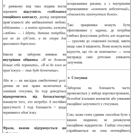
асоціальними рисами, а з внутрішнім
У ранньому віці така людина могла
переконанням:
«контакт небезпечний»,
пережити
відсутність стабільного
«близькість закінчується болем»
.
емоційного контакту
, досвід знецінення
прив’язаності або амбівалентної любові:
Такі працівники можуть бути
обіймають — а потім кричать; кажуть
ефективними у задачах, де потрібна
«люблю» — і йдуть; дитина потрібна,
глибока фокусована робота, але водночас
але не як суб’єкт, а як опора для
— уразливі до соціальної ізоляції, навіть
вразливого дорослого
.
якщо самі її ініціюють. Вони можуть мати
відчуття, що «їх не помічають» — хоча
Інколи ця заборона виникає як
насправді самі ретельно уникають
внутрішня обіцянка
:
«Я не дозволю
залучення.
більше себе поранити», «Я ні до кого не
прив’яжусь — так буде безпечніше»
.
🔹
Стосунки
Або ж — як наслідок симбіотичної ролі:
дитина не має права включатися в
Заборона на близькість часто
зовнішні стосунки, бо тоді доведеться
проявляється у виборі короткострокових,
відокремитись від батька/матері
,
беззобов’язальних контактів або униканні
покинути того, хто потребує її постійної
емоційної залученості у стосунках.
присутності. І тоді близькість = зрада
первинного обов’язку.
Секс може стати єдиним способом бути з
іншою людиною, не ризикуючи
емоційною відкритістю. Глибші стосунки
Фрази, якими підтримується ця
сприймаються як зона потенційного