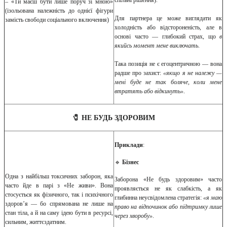
– «Ти маєш бути лише поруч зі мною»
(ізольована належність до однієї фігури
Для партнера це може виглядати як
замість свободи соціального включення)
холодність або відстороненість, але в
основі часто — глибокий страх, що
в
якийсь момент мене виключать
.
Така позиція не є егоцентричною — вона
радше про захист:
«якщо я не належу —
мені буде не так боляче, коли мене
втратять або відкинуть»
.
🧷 НЕ БУДЬ ЗДОРОВИМ
Приклади
:
🔹
Бізнес
Одна з найбільш токсичних заборон, яка
Заборона «Не будь здоровим» часто
часто йде в парі з «Не живи». Вона
проявляється не як слабкість, а як
стосується як фізичного, так і психічного
глибинна неусвідомлена стратегія:
«я маю
здоров’я — бо спрямована не лише на
право на відпочинок або підтримку лише
стан тіла, а й на саму ідею бути в ресурсі,
через хворобу»
.
сильним, життєздатним.