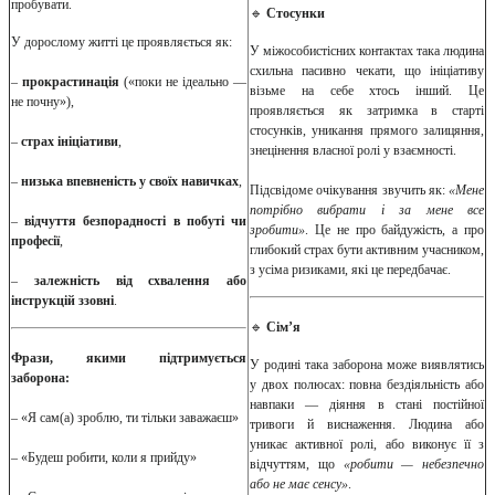
пробувати.
🔹
Стосунки
У дорослому житті це проявляється як:
У міжособистісних контактах така людина
схильна пасивно чекати, що ініціативу
–
прокрастинація
(«поки не ідеально —
візьме на себе хтось інший. Це
не почну»),
проявляється як затримка в старті
стосунків, уникання прямого залицяння,
–
страх ініціативи
,
знецінення власної ролі у взаємності.
–
низька впевненість у своїх навичках
,
Підсвідоме очікування звучить як:
«Мене
потрібно вибрати і за мене все
–
відчуття безпорадності в побуті чи
зробити»
. Це не про байдужість, а про
професії
,
глибокий страх бути активним учасником,
з усіма ризиками, які це передбачає.
–
залежність від схвалення або
інструкцій ззовні
.
🔹
Сім’я
Фрази, якими підтримується
У родині така заборона може виявлятись
заборона:
у двох полюсах: повна бездіяльність або
навпаки — діяння в стані постійної
– «Я сам(а) зроблю, ти тільки заважаєш»
тривоги й виснаження. Людина або
уникає активної ролі, або виконує її з
– «Будеш робити, коли я прийду»
відчуттям, що
«робити — небезпечно
або не має сенсу»
.