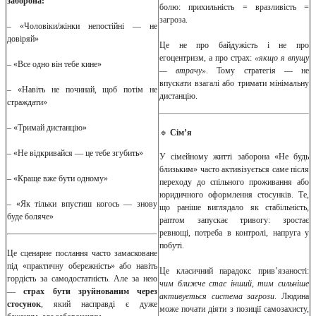
заборона:
болю: прихильність = вразливість =
загроза.
– «Чоловіки/жінки непостійні — не
довіряй»
Це не про байдужість і не про
егоцентризм, а про страх:
«якщо я впущу
– «Все одно він тебе кине»
— втрачу»
. Тому стратегія — не
впускати взагалі або тримати мінімальну
– «Навіть не починай, щоб потім не
дистанцію.
страждати»
– «Тримай дистанцію»
🔹
Сім’я
– «Не відкривайся — це тебе згубить»
У сімейному житті заборона «Не будь
близьким» часто активізується саме після
– «Краще вже бути одному»
переходу до спільного проживання або
юридичного оформлення стосунків. Те,
– «Як тільки впустиш когось — знову
що раніше виглядало як стабільність,
буде боляче»
раптом запускає тривогу: зростає
ревнощі, потреба в контролі, напруга у
побуті.
Це сценарне послання часто замасковане
під «практичну обережність» або навіть
Це класичний парадокс прив’язаності:
гордість за самодостатність. Але за нею
чим ближче стає інший, тим сильніше
—
страх бути зруйнованим через
активується система загрози
. Людина
стосунок
, який насправді є дуже
може почати діяти з позиції самозахисту,