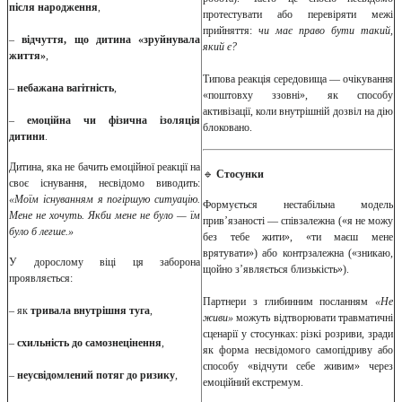
після народження
,
протестувати або перевіряти межі
прийняття:
чи має право бути такий,
–
відчуття, що дитина «зруйнувала
який є?
життя»
,
Типова реакція середовища — очікування
–
небажана вагітність
,
«поштовху ззовні», як способу
активізації, коли внутрішній дозвіл на дію
–
емоційна чи фізична ізоляція
блоковано.
дитини
.
Дитина, яка не бачить емоційної реакції на
🔹
Стосунки
своє існування, несвідомо виводить:
«Моїм існуванням я погіршую ситуацію.
Формується нестабільна модель
Мене не хочуть. Якби мене не було — їм
прив’язаності — співзалежна («я не можу
було б легше.»
без тебе жити», «ти маєш мене
врятувати») або контрзалежна («зникаю,
У дорослому віці ця заборона
щойно з’являється близькість»).
проявляється:
Партнери з глибинним посланням
«Не
– як
тривала внутрішня туга
,
живи»
можуть відтворювати травматичні
сценарії у стосунках: різкі розриви, зради
–
схильність до самознецінення
,
як форма несвідомого самопідриву або
способу «відчути себе живим» через
–
неусвідомлений потяг до ризику
,
емоційний екстремум.