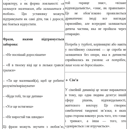
той «краще знає», «візьме
характеру, а як форма лояльності:
«я
відповідальність», «знає, як правильно».
залишуся маленьким, аби залишитися з
Це не обов’язково проявляється
тобою».
Цю установку можуть
драматично: іноді все виглядає
підтримувати як самі діти, так і дорослі,
гармонійно, але всередині залишається
які бояться відпустити.
дитяча частина, яка не пройшла через
сепарацію.
Фрази, якими підтримується
заборона:
Потреба у турботі, керівництві або навіть
у постійному схваленні — це спроба не
– «Не поспішай дорослішати»
залишитися без опори, яка в дитинстві
сприймалась як умовна:
«я потрібен,
– «Я в твоєму віці ще в ляльки грався/
лише коли не дорослішаю»
.
гралася»
🔹
Сім’я
– «Ти ще маленький(а), щоб це робити/
розуміти/вирішувати»
У сімейній динаміці це може виражатися
в тому, що одна людина делегує іншій
– «Куди тобі, ти ще дитина»
сферу рішень, відповідальності,
життєвого вектору. Це створює
– «Усе ще встигнеш»
симбіотичні тандемні зв’язки, в яких
одна сторона виконує роль того, хто «знає
– «Не виростай так швидко»
і тримає», а інша — того, хто
«довіряється і не втручається».
Ці фрази можуть звучати з любов’ю,