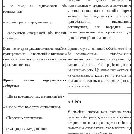
проявляється у труднощах із зануренням
– не знає, як відпочивати або
у живі, ігрові, тілесно-емоційні форми
розважатись,
контакту. Такі люди можуть бути зовні
привабливими, впевненими,
– не вміє просити про допомогу,
доглянутими, але всередині —
дистанційованими або критичними до
– соромиться емоційності або проявів
проявів емоційної вразливості.
слабкості.
Вона часто дуже дисциплінована, надійна,
Фрази типу
«ці всі ваші любові», «мені не
функціональна — але емоційно виснажена
до сентиментів»
— відображення
і неспроможна відчути легкість чи гру як
знецінення тієї частини стосунків, де
щось «дозволене».
важлива легкість, обмін радістю, дозвіл
на несерйозність. Це може позначатися і
на сексуальності, коли гра, чуттєвість чи
Фрази, якими підтримується
вразливість здаються «дитячими» і, отже,
заборона:
небезпечними.
– «Що ти поводишся, як маленький(а)?»
🔹
Сім’я
– «Час би тобі вже стати серйознішим»
У сімейній системі така людина часто
бере на себе роль «дорослого з великої
– «Перестань дітлахатися»
літери», що не довіряє здатності інших
самостійно справлятися. Усе має бути під
– «Будь дорослим/дорослою»
контролем, усе — на її плечах.