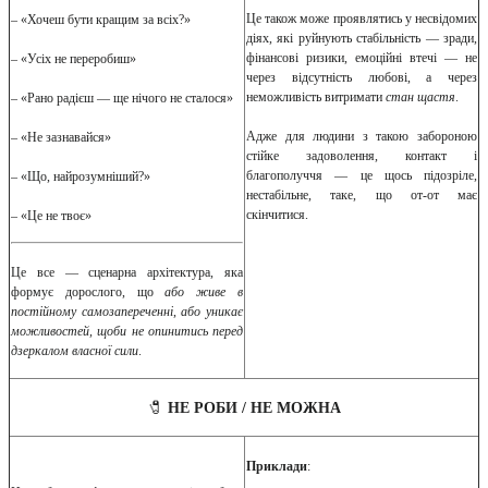
Це також може проявлятись у несвідомих
– «Хочеш бути кращим за всіх?»
діях, які руйнують стабільність — зради,
фінансові ризики, емоційні втечі — не
– «Усіх не переробиш»
через відсутність любові, а через
неможливість витримати
стан щастя
.
– «Рано радієш — ще нічого не сталося»
Адже для людини з такою забороною
– «Не зазнавайся»
стійке задоволення, контакт і
благополуччя — це щось підозріле,
– «Що, найрозумніший?»
нестабільне, таке, що от-от має
скінчитися.
– «Це не твоє»
Це все — сценарна архітектура, яка
формує дорослого, що
або живе в
постійному самозапереченні
,
або уникає
можливостей, щоби не опинитись перед
дзеркалом власної сили
.
🧷
НЕ РОБИ / НЕ МОЖНА
Приклади
: