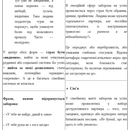
Тут уже не знецінення, а
В емоційній сфері заборона на успіх
повна відмова — від
проявляється через страх бути обраним,
амбіцій, зусиль,
цінним, прийнятим. Людина може шукати
ініціативи. Така людина
«ідеального» партнера, але постійно
заздалегідь «грає на
зіштовхуватись із внутрішньою
поразку», щоби уникнути
тривогою:
«а раптом я не
болю від можливого
відповідатиму?»
провалу. Часто —
несвідомо.
Це породжує або перебірливість, або
У центрі обох форм —
страх бути
уникання глибоких стосунків. Відома
«видимим»
, вийти за межі очікувань
метафора «нареченої-втікачки» якраз про
родинної або соціальної системи. Бо успіх
ситуацію, коли близькість стає
=
вийти за межі дозволеного
, стати
нестерпною, бо включає переживання:
«я
інакшим, потенційно «кращим»,
не заслуговую на це»
.
«окремим». А це в багатьох сімейних
системах не вітається.
🔹
Сім’я
У сімейному житті заборона на успіх
Фрази, якими підтримується
може проявлятись у виборі
заборона:
деструктивного партнера — того, хто
знецінює, критикує або відтворює патерн
– «У тебе не вийде, давай я сама»
батьківських послань:
«Не думай, що ти
щось із себе уявляєш»
.
– «У тебе руки не з того місця»