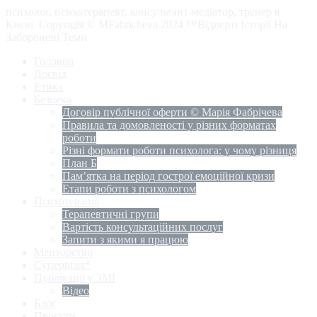
психолог, психотерапевт, консультант-медіатор, тренер в
Києві. Copyright © MFabricheva.2024 ™Відверті Історії На
Заборонені Теми
Головна
Досвід
Етика
Безпека
Договір публічної оферти © Марія Фабрічева
Правила та домовленості у різних форматах
роботи
Різні формати роботи психолога: у чому різниця
План Б
Пам’ятка на період гострої емоційної кризи
Етапи роботи з психологом
Психотерапія
Терапевтичні групи
Вартість консультаційних послуг
Запити з якими я працюю
Менторство
Супервізія*
Публікації у ЗМІ
Відео
Блог
Проєкти