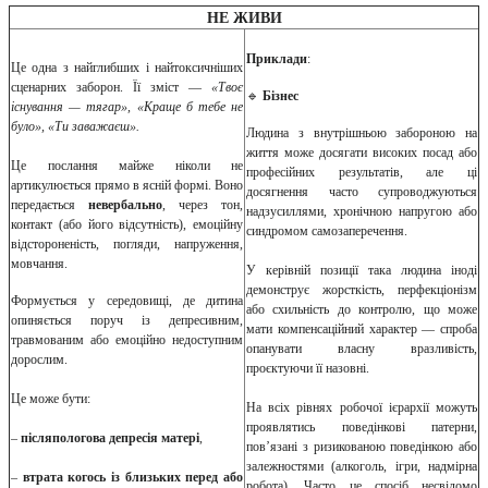
НЕ ЖИВИ
Приклади
:
Це одна з найглибших і найтоксичніших
сценарних заборон. Її зміст —
«Твоє
🔹
Бізнес
існування — тягар», «Краще б тебе не
було», «Ти заважаєш».
Людина з внутрішньою забороною на
життя може досягати високих посад або
Це послання майже ніколи не
професійних результатів, але ці
артикулюється прямо в ясній формі. Воно
досягнення часто супроводжуються
передається
невербально
, через тон,
надзусиллями, хронічною напругою або
контакт (або його відсутність), емоційну
синдромом самозаперечення.
відстороненість, погляди, напруження,
мовчання.
У керівній позиції така людина іноді
демонструє жорсткість, перфекціонізм
Формується у середовищі, де дитина
або схильність до контролю, що може
опиняється поруч із депресивним,
мати компенсаційний характер — спроба
травмованим або емоційно недоступним
опанувати власну вразливість,
дорослим.
проєктуючи її назовні.
Це може бути:
На всіх рівнях робочої ієрархії можуть
проявлятись поведінкові патерни,
–
післяпологова депресія матері
,
пов’язані з ризикованою поведінкою або
залежностями (алкоголь, ігри, надмірна
–
втрата когось із близьких перед або
робота). Часто це спосіб несвідомо