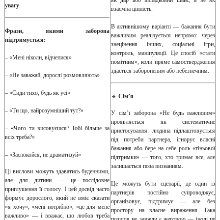
увагу
.
взаємна цінність.
В активнішому варіанті — бажання бути
Фрази, якими заборона
важливим реалізується непрямо: через
підтримується:
знецінення інших, соціальні ігри,
контроль, маніпуляції. Це спосіб «стати
– «Мені ніколи, відчепися»
помітним», коли пряме самоствердження
здається забороненим або небезпечним.
– «Не заважай, дорослі розмовляють»
– «Сиди тихо, будь як усі»
🔹
Сім’я
– «Ти що, найрозумніший тут?»
У сім’ї заборона «Не будь важливим»
проявляється як систематичне
– «Чого ти висовуєшся? Тобі більше за
пристосування: людина підлаштовується
всіх треба?»
під потреби партнера, ігнорує власні
бажання або бере на себе роль «тіньової
– «Заспокойся, не драматизуй»
підтримки» — того, хто тримає все, але
залишається поза визнанням.
Ці вислови можуть здаватись буденними,
але для дитини — це послідовне
Це можуть бути сценарії, де один із
приглушення її голосу. І цей досвід часто
партнерів постійно супроводжує,
формує дорослого, який не вміє сказати
організовує, підтримує — але без
«я хочу», «мені потрібно», «це для мене
простору на власне вираження. Така
важливо» — і вважає, що любов треба
позиція не завжди є жертвою — іноді це