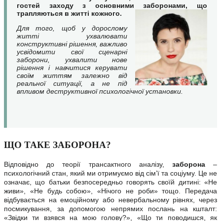
гостей заходу з основними заборонами, що
трапляються в житті кожного.
Для того, щоб у дорослому
житті ухвалювати
конструктивні рішення, важливо
усвідомити свої сценарні
заборони, ухвалити нове
рішення і навчитися керувати
своїм життям залежно від
реальної ситуації, а не під
впливом деструктивної психологічної установки.
ЩО ТАКЕ ЗАБОРОНА?
Відповідно до теорії трансактного аналізу,
заборона
–
психологічний стан, який ми отримуємо від сім’ї та соціуму. Це не
означає, що батьки безпосередньо говорять своїй дитині: «Не
живи», «Не будь собою», «Нічого не роби» тощо. Передача
відбувається на емоційному або невербальному рівнях, через
посмикування, за допомогою непрямих послань на кшталт:
«Звідки ти взявся на мою голову?», «Що ти поводишся, як