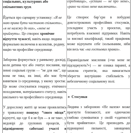
середовища», «успішні — не про мене»,
соціальних, культурних або
«рано чи пізно мене виключать»
.
спільнотних груп
.
Це створює бар’єри в побудові
Йдеться про сценарну установку:
«Я не
довгострокових професійних стосунків,
маю права бути частиною спільноти»,
ускладнює участь у проєктах, що
«я не належу до них», «мене не
потребують взаємної підтримки. Навіть
приймуть»
. Це створює
хронічне
за високої кваліфікації, такий працівник
відчуття чужості
, навіть якщо людина
може відчувати себе ізольованим, ніби
формально включена в колектив, родину,
він весь час
«на гостьових правах»
.
націю чи професійне середовище.
Заборона формується у ранньому досвіді,
Параноїдальне мислення («чи мене не
коли дитина чує або зчитує послання, що
підсиджують?») — не ознака параної, а
певні соціальні групи — “не для нас”, що
захисна стратегія, яка намагається
вона не така, як інші, або має бути
зберегти внутрішню стабільність у
винятком із середовища, у якому зростає.
небезпечному соціальному полі.
Це може стосуватися гендеру, етнічного
походження, матеріального статусу, навіть
🔹
Стосунки
шкільного чи професійного середовища.
Людина з забороною «Не належ» може
У дорослому житті це може проявлятись
прагнути близькості, але одночасно
у тривалому
пошуку “свого місця”
,
глибоко сумніватися у своїй «здатності
відчутті, що «де б я не був — я не там», у
бути прийнятою». Це призводить до
недовірі до групових процесів, у
підвищеної пильності, завищених
підсвідомому саботажі участі в