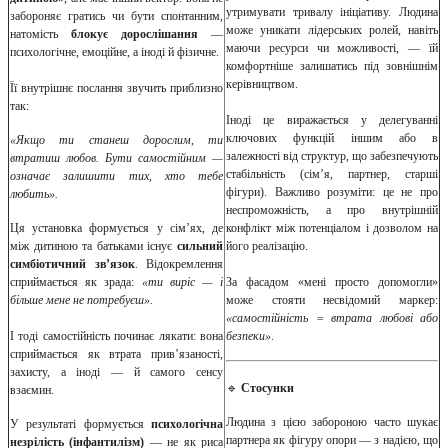
утримувати тривалу ініціативу. Людина
забороняє гратись чи бути спонтанним,
може уникати лідерських ролей, навіть
натомість
блокує дорослішання
—
маючи ресурси чи можливості, — їй
психологічне, емоційне, а іноді й фізичне.
комфортніше залишатись під зовнішнім
керівництвом.
Її внутрішнє послання звучить приблизно
так:
Іноді це виражається у делегуванні
ключових функцій іншим або в
«Якщо ти станеш дорослим, ти
залежності від структур, що забезпечують
втратиш любов. Бути самостійним —
стабільність (сім’я, партнер, старші
означає залишити тих, хто тебе
фігури). Важливо розуміти: це не про
любить».
неспроможність, а про внутрішній
Ця установка формується у сім’ях, де
конфлікт між потенціалом і дозволом на
між дитиною та батьками існує
сильний
його реалізацію.
симбіотичний зв’язок
. Відокремлення
сприймається як зрада:
«ти виріс — і
За фасадом «мені просто допомогли»
більше мене не потребуєш».
може стояти несвідомий маркер:
«самостійність = втрата любові або
І тоді самостійність починає лякати: вона
безпеки»
.
сприймається як втрата прив’язаності,
захисту, а іноді — й самого сенсу
🔹
Стосунки
взаємин.
Людина з цією забороною часто шукає
У результаті формується
психологічна
партнера як фігуру опори — з надією, що
незрілість (інфантилізм)
— не як риса