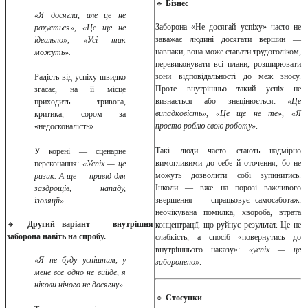
🔹
Бізнес
«Я досягла, але це не
Заборона «Не досягай успіху» часто не
рахується», «Це ще не
заважає людині досягати вершин —
ідеально», «Усі так
навпаки, вона може ставати трудоголіком,
можуть».
перевиконувати всі плани, розширювати
зони відповідальності до меж зносу.
Радість від успіху швидко
Проте внутрішньо такий успіх не
згасає, на її місце
визнається або знецінюється:
«Це
приходить тривога,
випадковість», «Це ще не те», «Я
критика, сором за
просто роблю свою роботу»
.
«недосконалість».
Такі люди часто стають надмірно
У корені — сценарне
вимогливими до себе й оточення, бо не
переконання:
«Успіх — це
можуть дозволити собі зупинитись.
ризик. А ще — привід для
Інколи — вже на порозі важливого
заздрощів, нападу,
звершення — спрацьовує самосаботаж:
ізоляції»
.
неочікувана помилка, хвороба, втрата
🔸
Другий варіант — внутрішня
концентрації, що руйнує результат. Це не
заборона навіть на спробу.
слабкість, а спосіб «повернутись до
внутрішнього наказу»:
«успіх — це
«Я не буду успішним, у
заборонено»
.
мене все одно не вийде, я
ніколи нічого не досягну».
🔹
Стосунки