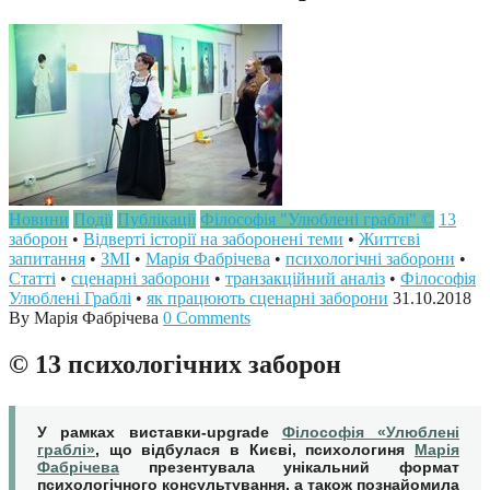
Новини
Події
Публікації
Філософія "Улюблені граблі" ©
13
заборон
•
Відверті історії на заборонені теми
•
Життєві
запитання
•
ЗМІ
•
Марія Фабрічева
•
психологічні заборони
•
Статті
•
сценарні заборони
•
транзакційний аналіз
•
Філософія
Улюблені Граблі
•
як працюють сценарні заборони
31.10.2018
By Марія Фабрічева
0 Comments
© 13 психологічних заборон
У рамках виставки-upgrade
Філософія «Улюблені
граблі»
, що відбулася в Києві, психологиня
Марія
Фабрічева
презентувала унікальний формат
психологічного консультування, а також познайомила