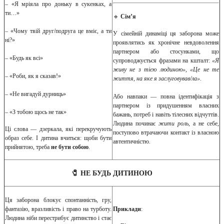
– «Я мріяла про доньку в сукенках, а
ти…»
🔹
Сім’я
– «Чому твій друг/подруга це вміє, а ти
У сімейній динаміці ця заборона може
ні?»
проявлятись як хронічне невдоволення
партнером або стосунками, що
– «Будь як всі»
супроводжується фразами на кшталт:
«Я
живу не з тією людиною», «Це не те
– «Роби, як я сказав!»
життя, на яке я заслуговував/ла»
.
– «Не вигадуй дурниць»
Або навпаки — повна ідентифікація з
партнером із придушенням власних
– «З тобою щось не так»
бажань, потреб і навіть тілесних відчуттів.
Людина починає
жити роль
, а не себе,
Ці слова — дзеркала, які перекручують
поступово втрачаючи контакт із власною
образ себе. І дитина вчиться: щоби бути
автентичністю.
прийнятою, треба
не бути собою
.
🧷 НЕ БУДЬ ДИТИНОЮ
Ця заборона блокує спонтанність, гру,
фантазію, вразливість і право на турботу.
Приклади
:
Людина ніби перестрибує дитинство і стає