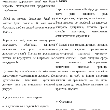
🔹
Бізнес
«маленьким дорослим», який має бути
зібраним, відповідальним, продуктивним
Люди з установкою «Не будь дитиною»
і серйозним.
часто рано освоюють ролі
відповідальних, зібраних, організованих.
«Мені не можна бавитися. Мені не
Вони тяжіють до професій, де цінується
можна бути слабким. Я маю бути
контроль, дисципліна, чіткість: армія,
дорослим, щоб не ускладнювати життя
служби порятунку, менеджмент,
іншим.»
адміністративне управління.
Формується тоді, коли на дитину рано
покладають обов’язки, завищені
У бізнесі вони можуть досягати високих
очікування або роль «емоційного
результатів завдяки працьовитості,
дорослого» в сім’ї. Її вчать не проявляти
структурності, здатності «тримати»
потреб, не вередувати, не витрачати час
складні системи. Проте емоційна сфера
«на дурниці».
часто лишається неінтегрованою:
відпочинок викликає провину,
Це може бути пов’язано з батьківською
спонтанність — тривогу. Вони схильні не
перевтомою, травматичним досвідом або
дозволяти ні собі, ні іншим виявляти
ідеалізованим баченням «успішної
легкість чи грайливість — що може
дитини», яка має виправдати вкладені
призводити до емоційного вигорання та
ресурси.
хронічної скутості.
У дорослому житті така людина:
🔹
Стосунки
– не дозволяє собі радість без користі,
Заборона на дитячу частину Я