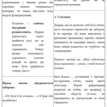
особистості, які довгий час не
порівняннями з іншими дітьми або
отримували визнання.
спробами змінити «неправильну»
поведінку чи смаки, нав’язати чужу
модель функціонування.
🔹
Стосунки
Результат —
глибока
Людина, яка не дозволяє собі бути собою,
внутрішня
часто несвідомо переносить цю заборону
розщепленість
. Людина
й на партнера. Це може виявлятись у
адаптується, «грає»
критичних зауваженнях, спробах змінити
прийнятні ролі, але не
зовнішність чи поведінку іншого, навіть
відчуває себе
якщо наміри подаються як «турбота» чи
справжньою. Уникає
«покращення».
прояву спонтанності,
соромиться власних
Підтекст звучить як:
«Мені небезпечно
реакцій, не вірить, що
бути справжнім — отже, і тобі теж не
може бути прийнятою
можна»
.
«такою, яка є».
Інша форма — розчинення у партнері:
наслідування стилю, смаків, навіть
Фрази, якими підтримується
світогляду. Втрата диференціації
заборона:
подається як любов, але насправді є
способом зберегти зв’язок, не
– «От, була б ти хлопцем — я б брав тебе
наражаючись на відторгнення за свою
на рибалку»
«інакшість».