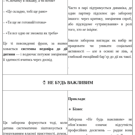
– «Спочатку я покажу, а ти потім»
Часто в парі підтримується динаміка, де
– «Це складно, тобі ще рано»
один партнер підсилює цю заборону
іншого: через критику, знецінення спроб,
– «Ти ще не готовий/готова»
або підсвідоме «утримування» в ролі
того, хто
не ініціює
.
– «Ти все одно не зможеш як треба»
Інколи заборона виглядає як вибір не
Це ті повсякденні фрази, за якими
працювати чи уникати соціальної
ховається
системна недовіра до дії
активності — але в основі не лінь, а
дитини
— і водночас потужне знецінення
глибокий емоційний бар’єр до дії як такої.
її здатності вчитись через досвід.
.
🧷
НЕ БУДЬ ВАЖЛИВИМ
Приклади
:
🔹
Бізнес
Заборона «Не будь важливим» не
Ця заборона формується тоді, коли
обов’язково означає відсутність
дитина систематично зіштовхується з
професійних досягнень — радше вона
ігноруванням власної присутності, думок,