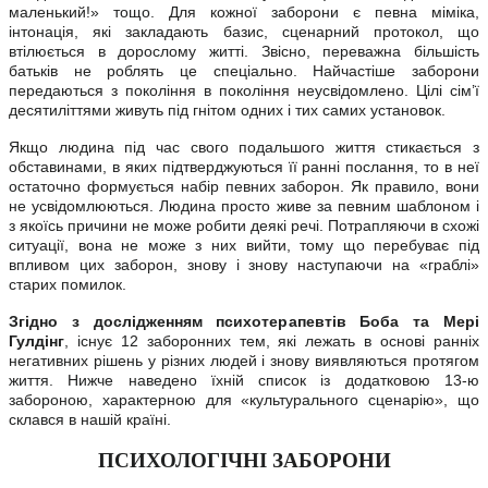
маленький!» тощо. Для кожної заборони є певна міміка,
інтонація, які закладають базис, сценарний протокол, що
втілюється в дорослому житті. Звісно, переважна більшість
батьків не роблять це спеціально. Найчастіше заборони
передаються з покоління в покоління неусвідомлено. Цілі сім’ї
десятиліттями живуть під гнітом одних і тих самих установок.
Якщо людина під час свого подальшого життя стикається з
обставинами, в яких підтверджуються її ранні послання, то в неї
остаточно формується набір певних заборон. Як правило, вони
не усвідомлюються. Людина просто живе за певним шаблоном і
з якоїсь причини не може робити деякі речі. Потрапляючи в схожі
ситуації, вона не може з них вийти, тому що перебуває під
впливом цих заборон, знову і знову наступаючи на «граблі»
старих помилок.
Згідно з дослідженням психотерапевтів Боба та Мері
Гулдінг
, існує 12 заборонних тем, які лежать в основі ранніх
негативних рішень у різних людей і знову виявляються протягом
життя. Нижче наведено їхній список із додатковою 13-ю
забороною, характерною для «культурального сценарію», що
склався в нашій країні.
ПСИХОЛОГІЧНІ ЗАБОРОНИ