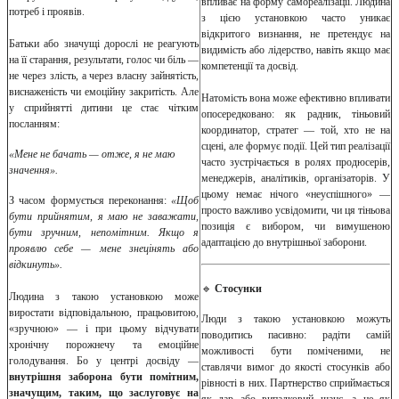
впливає на форму самореалізації. Людина
потреб і проявів.
з цією установкою часто уникає
відкритого визнання, не претендує на
Батьки або значущі дорослі не реагують
видимість або лідерство, навіть якщо має
на її старання, результати, голос чи біль —
компетенції та досвід.
не через злість, а через власну зайнятість,
виснаженість чи емоційну закритість. Але
Натомість вона може ефективно впливати
у сприйнятті дитини це стає чітким
опосередковано: як радник, тіньовий
посланням:
координатор, стратег — той, хто не на
сцені, але формує події. Цей тип реалізації
«Мене не бачать — отже, я не маю
часто зустрічається в ролях продюсерів,
значення».
менеджерів, аналітиків, організаторів. У
цьому немає нічого «неуспішного» —
З часом формується переконання:
«Щоб
просто важливо усвідомити, чи ця тіньова
бути прийнятим, я маю не заважати,
позиція є вибором, чи вимушеною
бути зручним, непомітним. Якщо я
адаптацією до внутрішньої заборони.
проявлю себе — мене знецінять або
відкинуть».
🔹
Стосунки
Людина з такою установкою може
виростати відповідальною, працьовитою,
Люди з такою установкою можуть
«зручною» — і при цьому відчувати
поводитись пасивно: радіти самій
хронічну порожнечу та емоційне
можливості бути поміченими, не
голодування. Бо у центрі досвіду —
ставлячи вимог до якості стосунків або
внутрішня заборона бути помітним,
рівності в них. Партнерство сприймається
значущим, таким, що заслуговує на
як дар або випадковий шанс, а не як