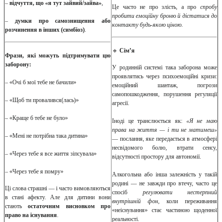
–
відчуття, що «я тут зайвий/зайва»
,
Це часто не про злість, а про
спробу
пробити емоційну броню й дістатися до
–
думки про самознищення або
контакту будь-якою ціною
.
розчинення в інших (симбіоз)
.
🔹
Сім’я
Фрази, які можуть підтримувати цю
заборону:
У родинній системі така заборона може
проявлятись через психоемоційні кризи:
– «Очі б мої тебе не бачили»
емоційний шантаж, погрози
самопошкодження, порушення регуляції
– «Щоб ти провалився(лась)»
агресії.
– «Краще б тебе не було»
Іноді це транслюється як:
«Я не маю
права на життя — і ти не матимеш»
– «Мені не потрібна така дитина»
— послання, яке передається в атмосфері
несвідомого болю, втрати сенсу,
– «Через тебе я все життя зіпсувала»
відсутності простору для автономії.
– «Через тебе я помру»
Алкогольна або інша залежність у такій
родині — не завжди про втечу, часто це
Ці слова страшні — і часто вимовляються
спосіб
регулювати нестерпний
в стані афекту. Але для дитини вони
внутрішній фон
, коли переживання
стають
остаточним висновком про
«неіснування» стає частиною щоденної
право на існування
.
реальності.