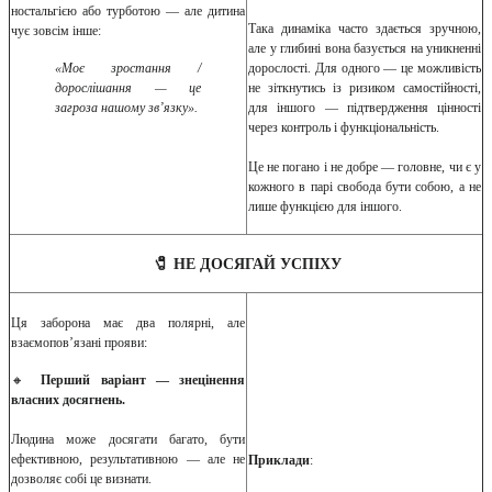
ностальгією або турботою — але дитина
Така динаміка часто здається зручною,
чує зовсім інше:
але у глибині вона базується на уникненні
«Моє зростання /
дорослості. Для одного — це можливість
дорослішання — це
не зіткнутись із ризиком самостійності,
загроза нашому зв’язку».
для іншого — підтвердження цінності
через контроль і функціональність.
Це не погано і не добре — головне, чи є у
кожного в парі свобода бути собою, а не
лише функцією для іншого.
🧷 НЕ ДОСЯГАЙ УСПІХУ
Ця заборона має два полярні, але
взаємопов’язані прояви:
🔸
Перший варіант — знецінення
власних досягнень.
Людина може досягати багато, бути
ефективною, результативною — але не
Приклади
:
дозволяє собі це визнати.