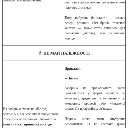
бажаним, але забороненим.
навіть не усвідомлюючи, що таким чином
підриває стосунки.
Тому побутова близькість — спільні
вечері, розмови «без броні», тілесний
контакт — може стати тригером для
посилення дистанції або емоційного
відходу.
🧷
НЕ МАЙ НАЛЕЖНОСТІ
Приклади
:
🔹
Бізнес
Заборона на приналежність часто
проявляється у формі недовіри до
колективу, труднощів із залученням до
командних процесів або уникаючої
стратегії в професійних зв’язках.
Ця заборона схожа на «Не будь
близьким», але має інший фокус: вона
Людина може мати внутрішнє
стосується не емоційної близькості, а
переконання:
«я не частина цього
ідентичності, приналежності до