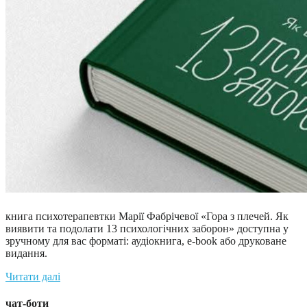
книга психотерапевтки Марії Фабрічевої «Гора з плечей. Як
виявити та подолати 13 психологічних заборон» доступна у
зручному для вас форматі: аудіокнига, e-book або друковане
видання.
Читати далі
чат-боти