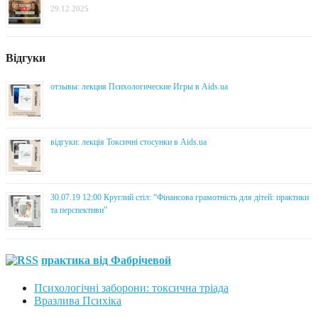
29.12.2025
Відгуки
отзывы: лекция Психологические Игры в Aids.ua
відгуки: лекція Токсичні стосунки в Aids.ua
30.07.19 12:00 Круглий стіл: “Фінансова грамотність для дітей: практики
та перспективи”
практика від Фабрічевой
Психологічні заборони: токсична тріада
Вразлива Психіка