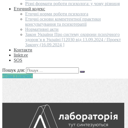
Різні формати роботи психолога: у чому різниця
Етичний кодекс
Етичні норми роботи психолога
Етичні основи компетентної практики
консультування та психотерапії
Нормативні акти
Закон України Про систему охорони психічного
здоров’я в Україні [12030 від 13.09.2024 / Проект
Закону (16.09.2024 ]
Контакти
linktr.ee
SOS
Пошук для:
"Гора з плечей"