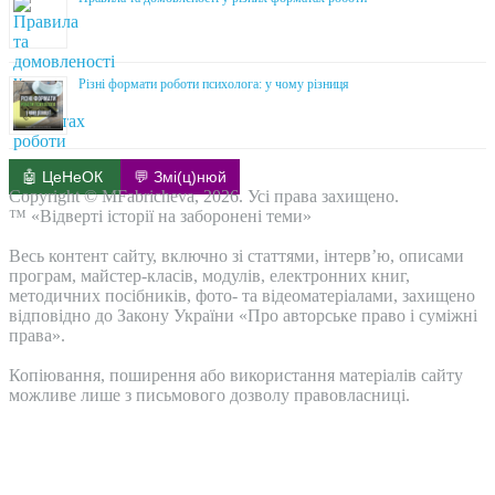
Різні формати роботи психолога: у чому різниця
🤖 ЦеНеОК
💬 Змі(ц)нюй
Copyright © MFabricheva, 2026. Усі права захищено.
™ «Відверті історії на заборонені теми»
Весь контент сайту, включно зі статтями, інтерв’ю, описами
програм, майстер-класів, модулів, електронних книг,
методичних посібників, фото- та відеоматеріалами, захищено
відповідно до Закону України «Про авторське право і суміжні
права».
Копіювання, поширення або використання матеріалів сайту
можливе лише з письмового дозволу правовласниці.