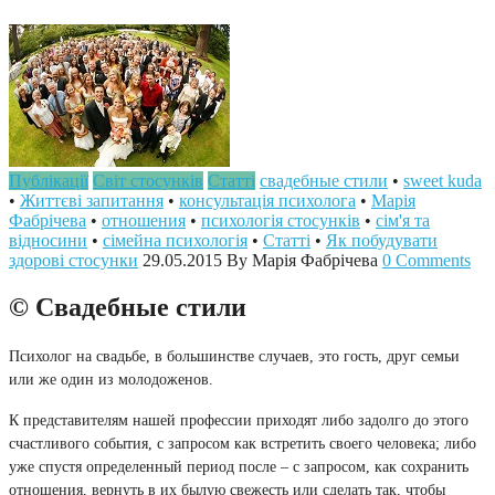
Публікації
Світ стосунків
Статті
cвадебные стили
•
sweet kuda
•
Життєві запитання
•
консультація психолога
•
Марія
Фабрічева
•
отношения
•
психологія стосунків
•
сім'я та
відносини
•
сімейна психологія
•
Статті
•
Як побудувати
здорові стосунки
29.05.2015
By Марія Фабрічева
0 Comments
© Свадебные стили
Психолог на свадьбе, в большинстве случаев, это гость, друг семьи
или же один из молодоженов.
К представителям нашей профессии приходят либо задолго до этого
счастливого события, с запросом как встретить своего человека; либо
уже спустя определенный период после – с запросом, как сохранить
отношения, вернуть в их былую свежесть или сделать так, чтобы