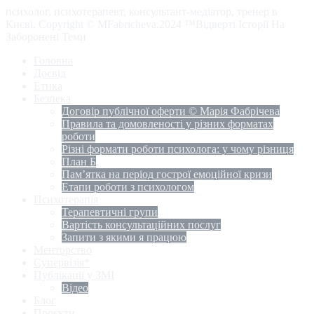
психолог, психотерапевт, консультант-медіатор, тренер в
Києві. Copyright © MFabricheva.2024 ™Відверті Історії На
Заборонені Теми
Головна
Досвід
Етика
Безпека
Договір публічної оферти © Марія Фабрічева
Правила та домовленості у різних форматах
роботи
Різні формати роботи психолога: у чому різниця
План Б
Пам’ятка на період гострої емоційної кризи
Етапи роботи з психологом
Психотерапія
Терапевтичні групи
Вартість консультаційних послуг
Запити з якими я працюю
Менторство
Супервізія*
Публікації у ЗМІ
Відео
Блог
Проєкти