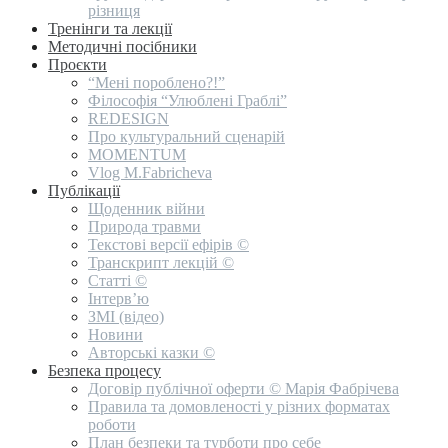
різниця
Тренінги та лекції
Методичні посібники
Проєкти
“Мені пороблено?!”
Філософія “Улюблені Граблі”
REDESIGN
Про культуральний сценарій
MOMENTUM
Vlog M.Fabricheva
Публікації
Щоденник війни
Природа травми
Текстові версії ефірів ©
Транскрипт лекцій ©
Статті ©
Інтерв’ю
ЗМІ (відео)
Новини
Авторські казки ©
Безпека процесу
Договір публічної оферти © Марія Фабрічева
Правила та домовленості у різних форматах
роботи
План безпеки та турботи про себе