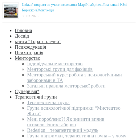
Свіжий подкаст за участі психолога Марії Фабрічевої на каналі Юлі
Бориско #Жовтікеди
30.03.2026
Головна
Досвід
книга “Гора з плечей”
Психоедукація
Психотерапія
Менторство
Індивідуальне менторство
Менторські групи для фахівців
Менторський курс: робота з психологічними
заборонами в ТА
Загальні правила менторської роботи
Супервізія*
Терапевтичні групи
Терапевтична група
Група психологічної підтримки “Мистецтво
Жити”
Мені пороблено?! Як знизити вплив
психологічних заборон
Redesign _ терапевтичний модуль
Група підтримки, терапевтична група – у чому