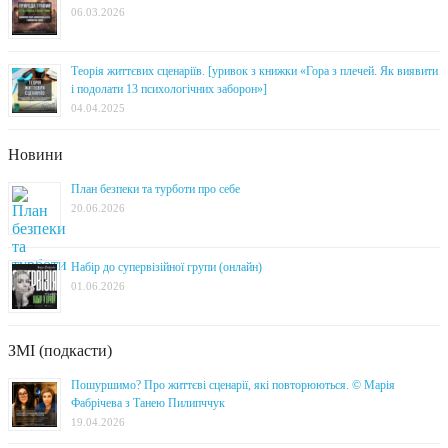
06.03.2026
Теорія життєвих сценаріїв. [уривок з книжки «Гора з плечей. Як виявити
і подолати 13 психологічних заборон»]
04.04.2025
Новини
План безпеки та турботи про себе
20.06.2026
Набір до супервізійної групи (онлайн)
01.06.2026
ЗМІ (подкасти)
Пошуршимо? Про життєві сценарії, які повторюються. © Марія
Фабрічева з Танею Пилипччук
19.04.2026