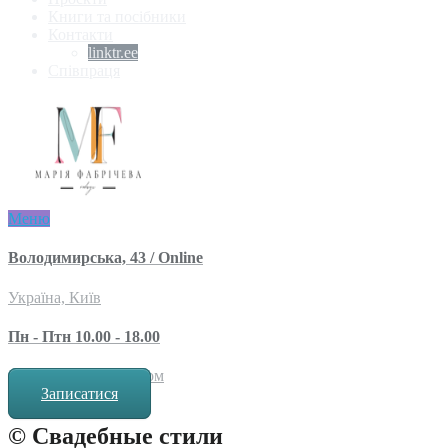
Книги та посібники
Контакти
linktr.ee
Співпраця
Меню
Володимирська, 43 / Online
Україна, Київ
Пн - Птн 10.00 - 18.00
за попереднім записом
Записатися
© Свадебные стили