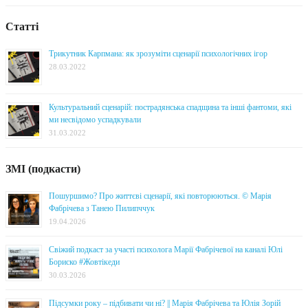
Статті
Трикутник Карпмана: як зрозуміти сценарії психологічних ігор
28.03.2022
Культуральний сценарій: пострадянська спадщина та інші фантоми, які
ми несвідомо успадкували
31.03.2022
ЗМІ (подкасти)
Пошуршимо? Про життєві сценарії, які повторюються. © Марія
Фабрічева з Танею Пилипччук
19.04.2026
Свіжий подкаст за участі психолога Марії Фабрічевої на каналі Юлі
Бориско #Жовтікеди
30.03.2026
Підсумки року – підбивати чи ні? || Марія Фабрічева та Юлія Зорій