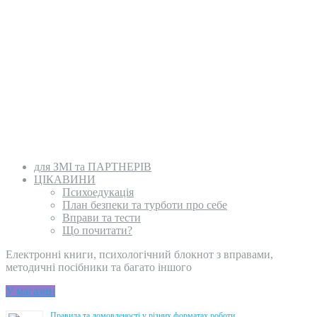
для ЗМІ та ПАРТНЕРІВ
ЦІКАВИНИ
Психоедукація
План безпеки та турботи про себе
Вправи та тести
Що почитати?
Електронні книги, психологічний блокнот з вправами,
методичні посібники та багато іншого
У магазин
Правила та домовленості у різних форматах роботи