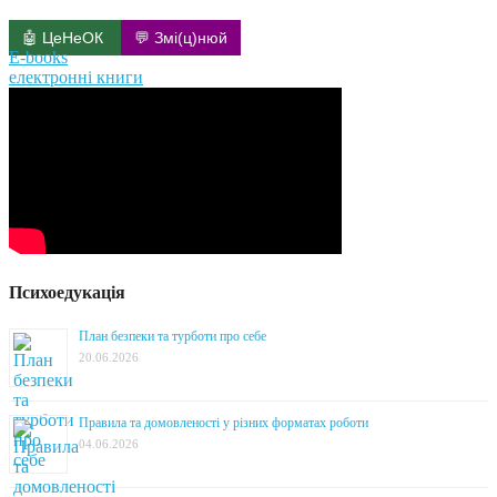
🤖 ЦеНеОК
💬 Змі(ц)нюй
E-books
електронні книги
Психоедукація
План безпеки та турботи про себе
20.06.2026
Правила та домовленості у різних форматах роботи
04.06.2026