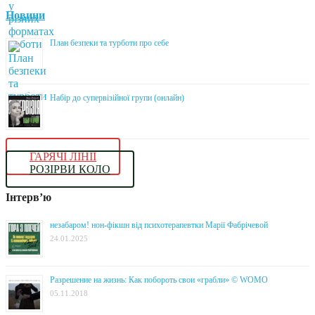
Новини
План безпеки та турботи про себе
Набір до супервізійної групи (онлайн)
ГАРЯЧІ ЛІНІЇ
РОЗІРВИ КОЛО
Інтерв’ю
незабаром! нон-фікшн від психотерапевтки Марії Фабрічевой
24.01.2025
Разрешение на жизнь: Как побороть свои «грабли» © WOMO
05.11.2018