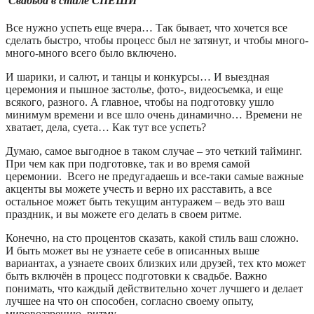
Свадьба в стиле СПЕШИ
Все нужно успеть еще вчера… Так бывает, что хочется все
сделать быстро, чтобы процесс был не затянут, и чтобы много-
много-много всего было включено.
И шарики, и салют, и танцы и конкурсы… И выездная
церемония и пышное застолье, фото-, видеосъемка, и еще
всякого, разного. А главное, чтобы на подготовку ушло
минимум времени и все шло очень динамично… Времени не
хватает, дела, суета… Как тут все успеть?
Думаю, самое выгодное в таком случае – это четкий тайминг.
При чем как при подготовке, так и во время самой
церемонии. Всего не предугадаешь и все-таки самые важные
акценты вы можете учесть и верно их расставить, а все
остальное может быть текущим антуражем – ведь это ваш
праздник, и вы можете его делать в своем ритме.
Конечно, на сто процентов сказать, какой стиль ваш сложно.
И быть может вы не узнаете себе в описанных выше
вариантах, а узнаете своих близких или друзей, тех кто может
быть включён в процесс подготовки к свадьбе. Важно
понимать, что каждый действительно хочет лучшего и делает
лучшее на что он способен, согласно своему опыту,
мировоззрению, ритму.