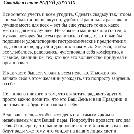
Свадьба в стиле РАДУЙ ДРУГИХ
Все хочется учесть и всем угодить. Сделать свадьбу так, чтобы
гостям было хорошо, вкусно, удобно. Правильная рассадка и
лучшие места для всех – вот бы еще угадать точно, какое
место и для кого лучшее. Не забыть о машинах для гостей, о
музыке, которая бы всем нравилась, о блюдах, которые бы
подошли и удовлетворили гастрономические предпочтения
родственников, друзей и дальних знакомых. Хочется, чтобы
все улыбались, радовались, чувствовали себя комфортно, а
главное, хвалили бы тех, кто все это волшебство придумал и
организовал.
И как часто бывает, угодить всем нелегко. И можно так
загнать себя в этом желании угождать, что попросту забудешь
о себе.
Нет ничего плохого в том, что вы хотите радовать других,
просто важно помнить, что это Ваш День и ваш Праздник, и
поэтому не забудьте порадовать себя.
Ведь ваша цель – чтобы этот день стал самым ярким и
незабываемым для Вашей пары. Попробуйте провести его для
себя. И поверьте, что ваши дорогие гости и близкие вам люди
будут рады уже тому, что увидят на ваших лицах свет и