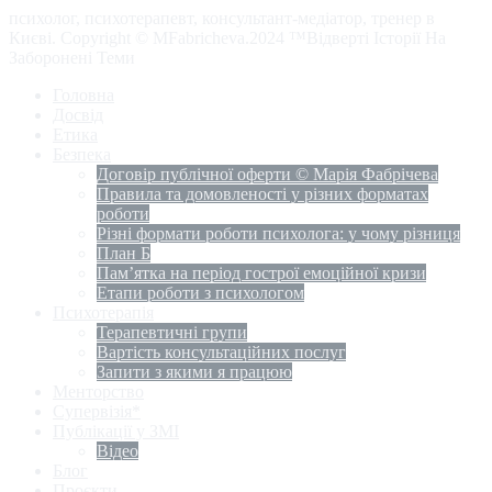
психолог, психотерапевт, консультант-медіатор, тренер в
Києві. Copyright © MFabricheva.2024 ™Відверті Історії На
Заборонені Теми
Головна
Досвід
Етика
Безпека
Договір публічної оферти © Марія Фабрічева
Правила та домовленості у різних форматах
роботи
Різні формати роботи психолога: у чому різниця
План Б
Пам’ятка на період гострої емоційної кризи
Етапи роботи з психологом
Психотерапія
Терапевтичні групи
Вартість консультаційних послуг
Запити з якими я працюю
Менторство
Супервізія*
Публікації у ЗМІ
Відео
Блог
Проєкти