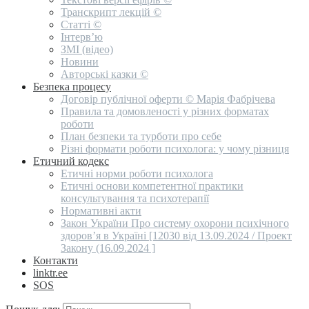
Транскрипт лекцій ©
Статті ©
Інтерв’ю
ЗМІ (відео)
Новини
Авторські казки ©
Безпека процесу
Договір публічної оферти © Марія Фабрічева
Правила та домовленості у різних форматах
роботи
План безпеки та турботи про себе
Різні формати роботи психолога: у чому різниця
Етичний кодекс
Етичні норми роботи психолога
Етичні основи компетентної практики
консультування та психотерапії
Нормативні акти
Закон України Про систему охорони психічного
здоров’я в Україні [12030 від 13.09.2024 / Проект
Закону (16.09.2024 ]
Контакти
linktr.ee
SOS