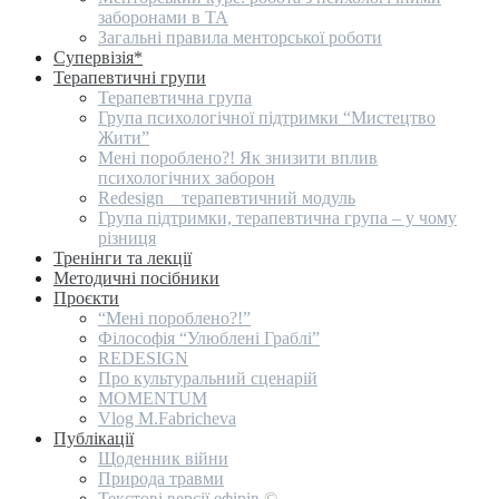
заборонами в ТА
Загальні правила менторської роботи
Супервізія*
Терапевтичні групи
Терапевтична група
Група психологічної підтримки “Мистецтво
Жити”
Мені пороблено?! Як знизити вплив
психологічних заборон
Redesign _ терапевтичний модуль
Група підтримки, терапевтична група – у чому
різниця
Тренінги та лекції
Методичні посібники
Проєкти
“Мені пороблено?!”
Філософія “Улюблені Граблі”
REDESIGN
Про культуральний сценарій
MOMENTUM
Vlog M.Fabricheva
Публікації
Щоденник війни
Природа травми
Текстові версії ефірів ©