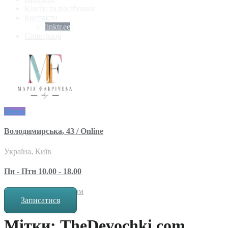
Книги та посібники
Контакти
linktr.ee
Співпраця
Меню
Володимирська, 43 / Online
Україна, Київ
Пн - Птн 10.00 - 18.00
за попереднім записом
Записатися
Мітки: TheDevochki.com