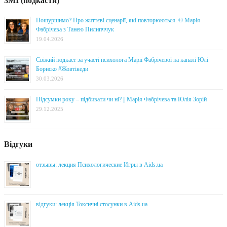
ЗМІ (подкасти)
Пошуршимо? Про життєві сценарії, які повторюються. © Марія
Фабрічева з Танею Пилипччук
19.04.2026
Свіжий подкаст за участі психолога Марії Фабрічевої на каналі Юлі
Бориско #Жовтікеди
30.03.2026
Підсумки року – підбивати чи ні? || Марія Фабрічева та Юлія Зорій
29.12.2025
Відгуки
отзывы: лекция Психологические Игры в Aids.ua
відгуки: лекція Токсичні стосунки в Aids.ua