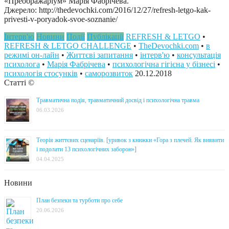
«Преображаріум» Марія Фабрічева.
Джерело: http://thedevochki.com/2016/12/27/refresh-letgo-kak-
privesti-v-poryadok-svoe-soznanie/
Інтерв'ю
Новини
Події
Публікації
REFRESH & LETGO
•
REFRESH & LETGO CHALLENGE
•
TheDevochki.com
•
в
режимі он-лайн
•
Життєві запитання
•
інтерв'ю
•
консультація
психолога
•
Марія Фабрічева
•
психологічна гігієна у бізнесі
•
психологія стосунків
•
саморозвиток
20.12.2018
Статті ©
Травматична подія, травматичний досвід і психологічна травма
06.03.2026
Теорія життєвих сценаріїв. [уривок з книжки «Гора з плечей. Як виявити
і подолати 13 психологічних заборон»]
04.04.2025
Новини
План безпеки та турботи про себе
20.06.2026