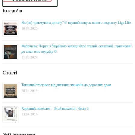
Інтерв’ю
Як (не) травмувати дитину? © перший випуск нового подкасту Liga Life
16.04.2025
Фабрічева: Поруч з Україною завжди буде старий, скажений і привчений
до алкоголю ведмідь ©
11.06.2024
Статті
Токсичні стосунки: від дитячих сценаріїв до дорослих драм
26.08.2019
Хороший психолог – Злой психолог. Часть 3
13.04.2016