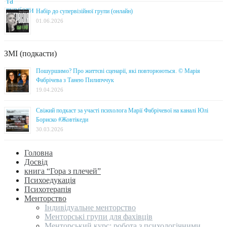
Набір до супервізійної групи (онлайн)
01.06.2026
ЗМІ (подкасти)
Пошуршимо? Про життєві сценарії, які повторюються. © Марія
Фабрічева з Танею Пилипччук
19.04.2026
Свіжий подкаст за участі психолога Марії Фабрічевої на каналі Юлі
Бориско #Жовтікеди
30.03.2026
Головна
Досвід
книга “Гора з плечей”
Психоедукація
Психотерапія
Менторство
Індивідуальне менторство
Менторські групи для фахівців
Менторський курс: робота з психологічними