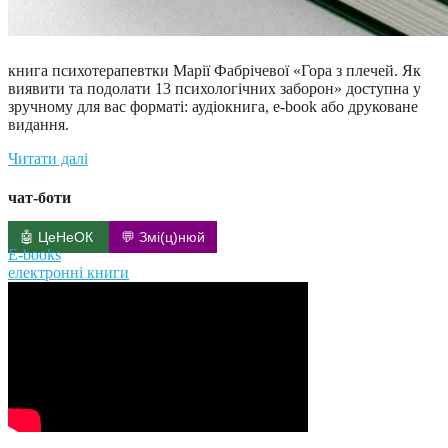
книга психотерапевтки Марії Фабрічевої «Гора з плечей. Як
виявити та подолати 13 психологічних заборон» доступна у
зручному для вас форматі: аудіокнига, e-book або друковане
видання.
Читати далі
чат-боти
🤖 ЦеНеОК
💬 Змі(ц)нюй
E-books
електронні книги