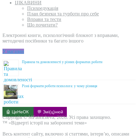
ЦІКАВИНИ
Психоедукація
План безпеки та турботи про себе
Вправи та тести
Що почитати?
Електронні книги, психологічний блокнот з вправами,
методичні посібники та багато іншого
У магазин
Правила та домовленості у різних форматах роботи
Різні формати роботи психолога: у чому різниця
🤖 ЦеНеОК
💬 Змі(ц)нюй
Copyright © MFabricheva, 2026. Усі права захищено.
™ «Відверті історії на заборонені теми»
Весь контент сайту, включно зі статтями, інтерв’ю, описами