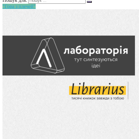
Пошук для:
"Гора з плечей"