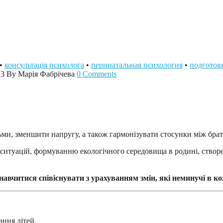
•
консультація психолога
•
перинатальная психология
•
подготов
13
By Марія Фабрічева
0 Comments
ми, зменшити напругу, а також гармонізувати стосунки між брат
х ситуацій, формуванню екологічного середовища в родині, ство
 навчитися співіснувати з урахуванням змін, які неминучі в к
ання дітей.