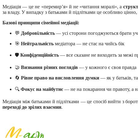
Медіація — це не «перемир’я» й не «читання моралі», а
структ
за владу. У випадку з батьками й підлітками це особливо цінно, 
Базові принципи сімейної медіації:
💬
Добровільність
— усі сторони погоджуються брати уча
🎯
Нейтральність
медіатора — не стає на чийсь бік
🛡️
Конфіденційність
— все сказане не виходить за межі п
🤝
Визнання різних поглядів
— у кожного є своя правда
🔄
Рівне право на висловлення думки
— як у батьків, та
🔍
Фокус на майбутнє
— не на покарання чи правоту, а на
Медіація між батьками й підлітками — це спосіб вийти з борот
переході до зрілих взаємин
.