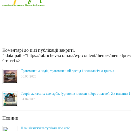
Коментарі до цієї публікації закриті.
" data-path="https://fabricheva.com.ua/wp-content/themes/mentalpres
Статті ©
Травматична подія, травматичний досвід і психологічна травма
06.03.2026
Теорія життєвих сценаріїв. [уривок з книжки «Гора з плечей. Як виявити 
04.04.2025
Новини
План безпеки та турботи про себе