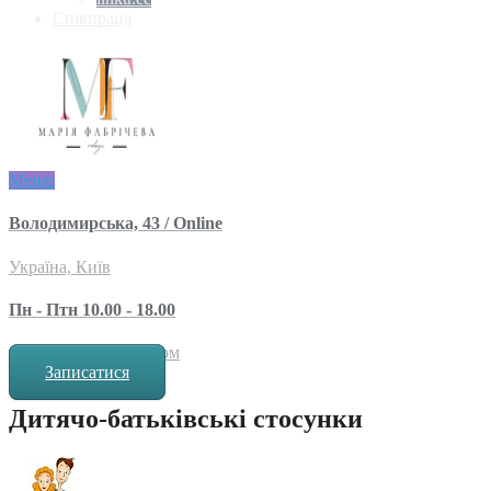
Співпраця
Меню
Володимирська, 43 / Online
Україна, Київ
Пн - Птн 10.00 - 18.00
за попереднім записом
Записатися
Дитячо-батьківські стосунки