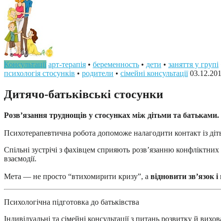
Консультації
арт-терапія
•
беременность
•
дети
•
заняття у групі
психологія стосунків
•
родители
•
сімейні консультації
03.12.20
Дитячо-батьківські стосунки
Розв’язання труднощів у стосунках між дітьми та батьками.
Психотерапевтична робота допоможе налагодити контакт із діть
Спільні зустрічі з фахівцем сприяють розв’язанню конфліктни
взаємодії.
Мета — не просто “втихомирити кризу”, а
відновити зв’язок і
Психологічна підготовка до батьківства
Індивідуальні та сімейні консультації з питань розвитку й вихов