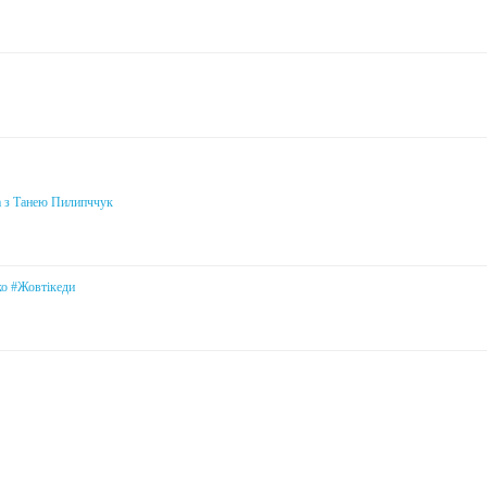
а з Танею Пилипччук
ко #Жовтікеди