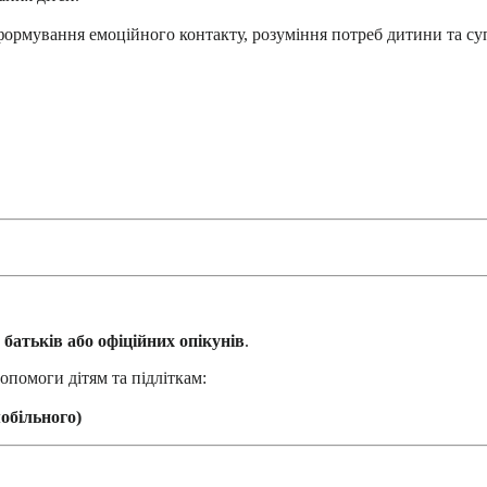
ормування емоційного контакту, розуміння потреб дитини та суп
 батьків або офіційних опікунів
.
 допомоги дітям та підліткам:
мобільного)