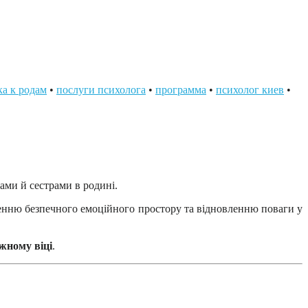
ка к родам
•
послуги психолога
•
программа
•
психолог киев
•
ами й сестрами в родині.
ренню безпечного емоційного простору та відновленню поваги у
ожному віці
.