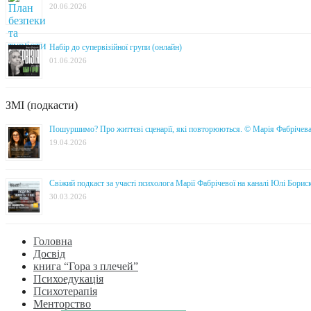
20.06.2026
Набір до супервізійної групи (онлайн)
01.06.2026
ЗМІ (подкасти)
Пошуршимо? Про життєві сценарії, які повторюються. © Марія Фабрічев
19.04.2026
Свіжий подкаст за участі психолога Марії Фабрічевої на каналі Юлі Борис
30.03.2026
Головна
Досвід
книга “Гора з плечей”
Психоедукація
Психотерапія
Менторство