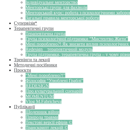
Індивідуальне менторство
Менторські групи для фахівців
Менторський курс: робота з психологічними забор
Загальні правила менторської роботи
Супервізія*
Терапевтичні групи
Терапевтична група
Група психологічної підтримки “Мистецтво Жити”
Мені пороблено?! Як знизити вплив психологічних
Redesign _ терапевтичний модуль
Група підтримки, терапевтична група – у чому різн
Тренінги та лекції
Методичні посібники
Проєкти
“Мені пороблено?!”
Філософія “Улюблені Граблі”
REDESIGN
Про культуральний сценарій
MOMENTUM
Vlog M.Fabricheva
Публікації
Щоденник війни
Природа травми
Текстові версії ефірів ©
Транскрипт лекцій ©