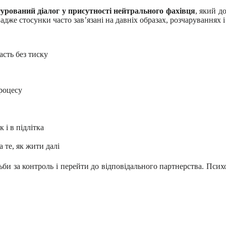
урований діалог у присутності нейтрального фахівця
, який д
адже стосунки часто зав’язані на давніх образах, розчаруваннях і
сть без тиску
роцесу
к і в підлітка
 те, як жити далі
ьби за контроль і перейти до відповідального партнерства. Псих