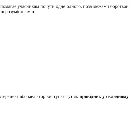
опомагає учасникам почути одне одного, поза межами боротьби
 нерозумінні змін.
отерапевт або медіатор виступає тут як
провідник у складному