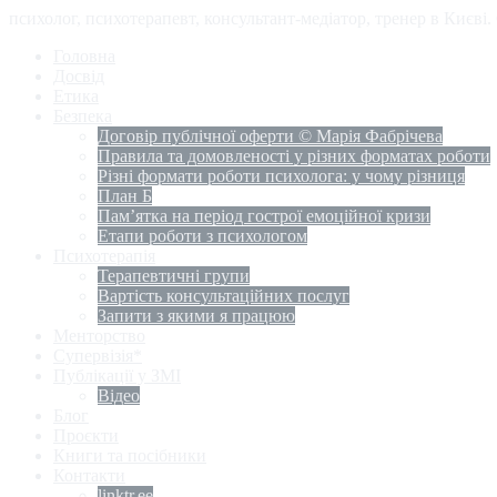
психолог, психотерапевт, консультант-медіатор, тренер в Києві
Головна
Досвід
Етика
Безпека
Договір публічної оферти © Марія Фабрічева
Правила та домовленості у різних форматах роботи
Різні формати роботи психолога: у чому різниця
План Б
Пам’ятка на період гострої емоційної кризи
Етапи роботи з психологом
Психотерапія
Терапевтичні групи
Вартість консультаційних послуг
Запити з якими я працюю
Менторство
Супервізія*
Публікації у ЗМІ
Відео
Блог
Проєкти
Книги та посібники
Контакти
linktr.ee