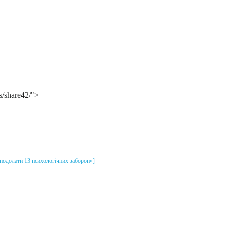
s/share42/">
і подолати 13 психологічних заборон»]