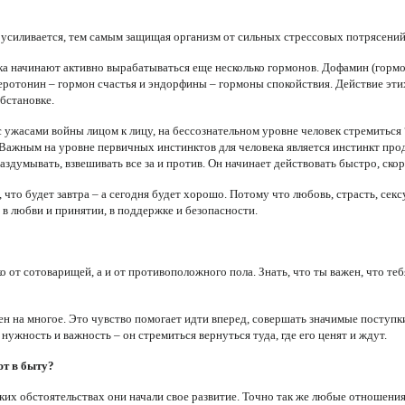
 усиливается, тем самым защищая организм от сильных стрессовых потрясений
а начинают активно вырабатываться еще несколько гормонов. Дофамин (гормон
еротонин – гормон счастья и эндорфины – гормоны спокойствия. Действие эти
бстановке.
с ужасами войны лицом к лицу, на бессознательном уровне человек стремиться
 Важным на уровне первичных инстинктов для человека является инстинкт про
аздумывать, взвешивать все за и против. Он начинает действовать быстро, скор
что будет завтра – а сегодня будет хорошо. Потому что любовь, страсть, сексу
 в любви и принятии, в поддержке и безопасности.
 от сотоварищей, а и от противоположного пола. Знать, что ты важен, что тебя
ен на многое. Это чувство помогает идти вперед, совершать значимые поступк
нужность и важность – он стремиться вернуться туда, где его ценят и ждут.
ют в быту?
ких обстоятельствах они начали свое развитие. Точно так же любые отношения 