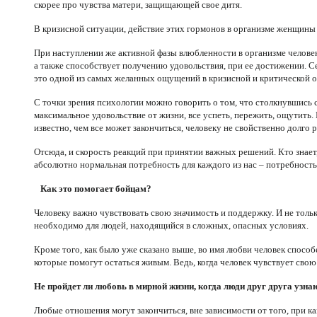
скорее про чувства матери, защищающей свое дитя.
В кризисной ситуации, действие этих гормонов в организме женщины
При наступлении же активной фазы влюбленности в организме человек
а также способствует получению удовольствия, при ее достижении. С
это одной из самых желанных ощущений в кризисной и критической о
С точки зрения психологии можно говорить о том, что столкнувшись 
максимальное удовольствие от жизни, все успеть, пережить, ощутить.
известно, чем все может закончиться, человеку не свойственно долго р
Отсюда, и скорость реакций при принятии важных решений. Кто знает, 
абсолютно нормальная потребность для каждого из нас – потребность
Как это помогает бойцам?
Человеку важно чувствовать свою значимость и поддержку. И не только
необходимо для людей, находящийся в сложных, опасных условиях.
Кроме того, как было уже сказано выше, во имя любви человек способ
которые помогут остаться живым. Ведь, когда человек чувствует свою 
Не пройдет ли любовь в мирной жизни, когда люди друг друга узна
Любые отношения могут закончиться, вне зависимости от того, при ка