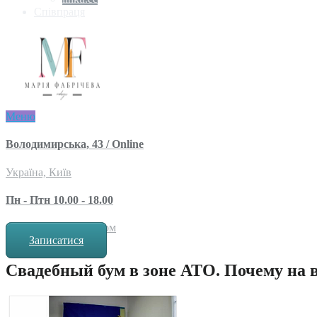
Співпраця
Меню
Володимирська, 43 / Online
Україна, Київ
Пн - Птн 10.00 - 18.00
за попереднім записом
Записатися
Свадебный бум в зоне АТО. Почему на 