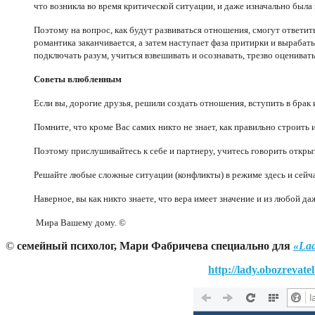
что возникла во время критической ситуации, и даже изначально была
Поэтому на вопрос, как будут развиваться отношения, смогут ответит
романтика заканчивается, а затем наступает фаза притирки и вырабат
подключать разум, учиться взвешивать и осознавать, трезво оцениват
Советы влюбленным
Если вы, дорогие друзья, решили создать отношения, вступить в брак и
Помните, что кроме Вас самих никто не знает, как правильно строить
Поэтому прислушивайтесь к себе и партнеру, учитесь говорить открыт
Решайте любые сложные ситуации (конфликты) в режиме здесь и сейча
Наверное, вы как никто знаете, что вера имеет значение и из любой д
Мира Вашему дому. ©
©
семейный психолог, Мари Фабричева специально для
«Lad
http://lady.obozrevat