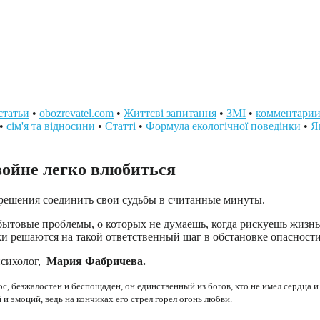
статьи
•
obozrevatel.com
•
Життєві запитання
•
ЗМІ
•
комментари
•
сім'я та відносини
•
Статті
•
Формула екологічної поведінки
•
Я
войне легко влюбиться
решения соединить свои судьбы в считанные минуты.
бытовые проблемы, о которых не думаешь, когда рискуешь жизн
ки решаются на такой ответственный шаг в обстановке опасност
сихолог,
Мария Фабричева.
, безжалостен и беспощаден, он единственный из богов, кто не имел сердца и 
й и эмоций, ведь на кончиках его стрел горел огонь любви.