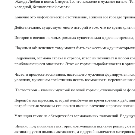
Жажда Любви и поиск Смерти. То, что вложено в мужское начало. То,
холодной, безжалостной смерти.
Конечно это мифологическое отступление, в жизни все гораздо тривиа
Действительно, существует много историй о том, что во время крити
Истории о военно-полевых романах существовали в древние времена, с
Научным объяснением тому может быть схожесть между некоторыми го
Адреналин, гормона страха и стресса, который возникает в любой кр
приближающиеся опасности. Этот же гормон вырабатывается в организ
Часто, в процессе воспитания, настоящего мужчины формируется псих
условиях, мужчинам свойственно искать возможность переключения с 
Тестостерон – главный мужской половой гормон, отвечающий за форм
Переизбыток агрессии, который неизбежен во время военных действий
потребностью человека становится именно влечение к противоположн
У женщин также не обходится без гормональных включений. Ведущую 
Именно под влиянием этих гормонов женщины активнее реагируют на
активизируется половая активность, а с другой включается материнска