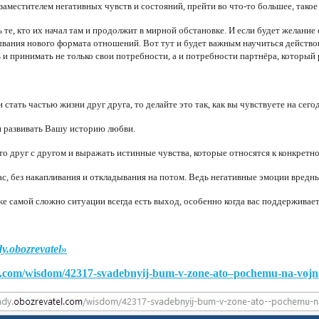
 заместителем негативных чувств и состояний, прейти во что-то большее, тако
ь те, кто их начал там и продолжит в мирной обстановке. И если будет желани
ывания нового формата отношений. Вот тут и будет важным научиться действова
ь и принимать не только свои потребности, а и потребности партнёра, который
 стать частью жизни друг друга, то делайте это так, как вы чувствуете на сег
 и развивать Вашу историю любви.
о друг с другом и выражать истинные чувства, которые относятся к конкретн
с, без накапливания и откладывания на потом. Ведь негативные эмоции вредны
аже самой сложно ситуации всегда есть выход, особенно когда вас поддерживает
y.obozrevatel»
el.com/wisdom/42317-svadebnyij-bum-v-zone-ato–pochemu-na-vojn