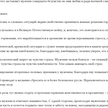
 что заставляет мужчин совершать безумство во имя любви и ради военной сла
льнее.
ческих и сложных ситуаций людям свойственно принимать важные решения гора
лучались и в Великую Отечественную войну, и, конечно, это повторяется и се
рмонами, что вырабатываются в организме во время переживания стресса, ст
итической, кризисной ситуации и служит неким предохранителем в нашем орган
ме во время влюбленности, благодаря ему, влюбившись, человек уверен, что 
ологический запрет на чувство страха. Мужчине нельзя бояться – он сильный
чувства страха на чувство влюбленности. Тем самым замещать свой страх.
ирование вторичных половых признаков у мужчины. Благодаря ему повышается
 приводит к желанию сбросить ее в более безопасное русло. Переключиться на
ому полу.
роль тут можно отдать эстрогенам гормонам женственности и пролактину – 
 мужчин и отвечают взаимностью. С одной стороны, происходит включение чи
я часть и хочется отдавать свое тепло и заботу человеку, находящемуся рядом