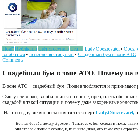
Події
Публікації
Світ стосунків
Статті
Lady.Obozrevatel
•
Oboz_
влюбиться
•
психологія стосунків
•
Свадебный бум в зоне АТО
Comments
Свадебный бум в зоне АТО. Почему на 
В зоне АТО – свадебный бум. Люди влюбляются и принимают 
Смогут ли люди, влюбившиеся на войне, преодолеть обычные 
свадьбой в такой ситуации и почему даже закоренелые холостя
На эти и другие вопросы ответила эксперт
Lady.Obozrevatel
,
п
Вечная борьба между Эросом и Танатосом. Бог холода и тьмы, Танатос
бил стрелой прямо в сердце, и, как никто, знал, что такое буря страсте