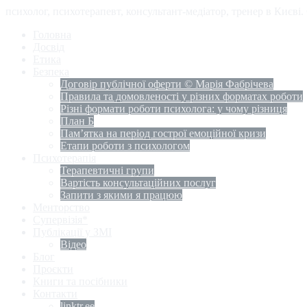
психолог, психотерапевт, консультант-медіатор, тренер в Києві
Головна
Досвід
Етика
Безпека
Договір публічної оферти © Марія Фабрічева
Правила та домовленості у різних форматах роботи
Різні формати роботи психолога: у чому різниця
План Б
Пам’ятка на період гострої емоційної кризи
Етапи роботи з психологом
Психотерапія
Терапевтичні групи
Вартість консультаційних послуг
Запити з якими я працюю
Менторство
Супервізія*
Публікації у ЗМІ
Відео
Блог
Проєкти
Книги та посібники
Контакти
linktr.ee