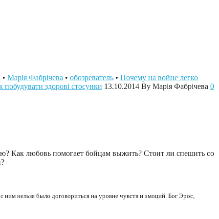
и
•
Марія Фабрічева
•
обозреватель
•
Почему на войне легко
к побудувати здорові стосунки
13.10.2014
By Марія Фабрічева
0
ью? Как любовь помогает бойцам выжить? Стоит ли спешить со
и?
с ним нельзя было договориться на уровне чувств и эмоций. Бог Эрос,