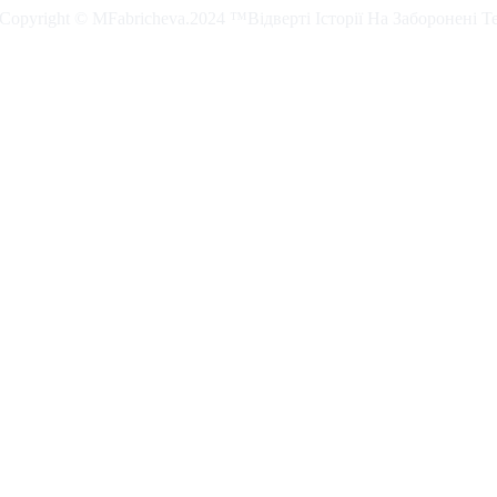
. Copyright © MFabricheva.2024 ™Відверті Історії На Заборонені Т