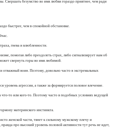
вы. Свершать безумство во имя любви гораздо приятнее, чем ради
здо быстрее, чем в спокойной обстановке.
йчас.
раха, гнева и влюбленности.
изме, помогая либо преодолеть страх, либо сигнализирует нам об
может свернуть горы во имя любимой.
 и отважный воин. Поэтому, довольно часто в экстремальных
 уровень агрессии, а также за формируется половое влечение.
 что-то или кого-то. Поэтому часто в подобных условиях ведущей
гормону материнского инстинкта.
сто женской части, тянет к сильному мужскому плечу и
, правда про высокий уровень половой активности тут речь не идет,