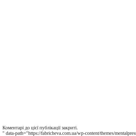
Коментарі до цієї публікації закриті.
" data-path="https://fabricheva.com.ua/wp-content/themes/mentalpres