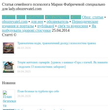
Статья семейного психолога Марии Фабричевой специально
для lady.obozrevatel.com
Новини
Події
Публікації
Світ стосунків
Статті
Oboz_статьи
•
obozrevatel.com
•
для нее
•
обозреватель
•
Периодические
издания и порталы
•
публікації
•
сім'я та відносини
•
Як
побудувати здорові стосунки
25.04.2014
Статті ©
Травматична подія, травматичний досвід і психологічна травма
06.03.2026
Теорія життєвих сценаріїв. [уривок з книжки «Гора з плечей. Як виявити
і подолати 13 психологічних заборон»]
04.04.2025
Новини
План безпеки та турботи про себе
20.06.2026