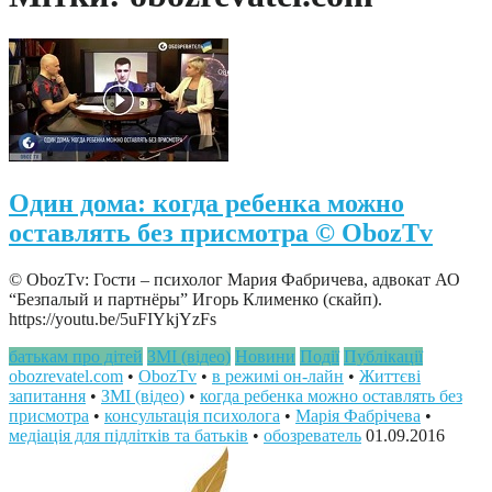
Один дома: когда ребенка можно
оставлять без присмотра © ObozTv
© ObozTv: Гости – психолог Мария Фабричева, адвокат АО
“Безпалый и партнёры” Игорь Клименко (скайп).
https://youtu.be/5uFIYkjYzFs
батькам про дітей
ЗМІ (відео)
Новини
Події
Публікації
obozrevatel.com
•
ObozTv‬
•
в режимі он-лайн
•
Життєві
запитання
•
ЗМІ (відео)
•
когда ребенка можно оставлять без
присмотра
•
консультація психолога
•
Марія Фабрічева
•
медіація для підлітків та батьків
•
обозреватель
01.09.2016