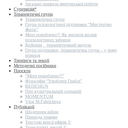
Загальні правила менторської роботи
Супервізія*
Терапевтичні групи
Терапевтична група
Група психологічної підтримки “Мистецтво
Жити”
Мені пороблено?! Як знизити вплив
психологічних заборон
Redesign _ терапевтичний модуль
Група підтримки, терапевтична група – у чому
різниця
Тренінги та лекції
Методичні посібники
Проєкти
“Мені пороблено?!”
Філософія “Улюблені Граблі”
REDESIGN
Про культуральний сценарій
MOMENTUM
Vlog M.Fabricheva
Публікації
Щоденник війни
Природа травми
Текстові версії ефірів ©
Транскрипт лекцій ©