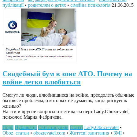
публікації
•
родителям о детях
•
сімейна психологія
21.06.2015
Свадебный бум в зоне АТО. Почему на
войне легко влюбиться
Смогут ли люди, влюбившиеся на войне, преодолеть обычные
бытовые проблемы, о которых не думаешь, когда рискуешь
жизнью?
На эти и другие вопросы ответила эксперт Lady.Obozrevatel,
психолог, Мария Фабричева.
Події
Публікації
Світ стосунків
Статті
Lady.Obozrevatel
•
Oboz_статьи
•
obozrevatel.com
•
Життєві запитання
•
ЗМІ
•