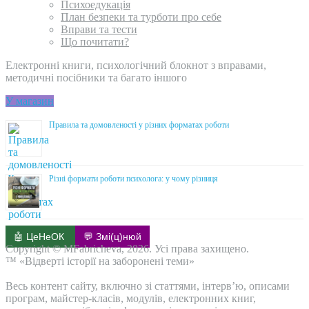
Психоедукація
План безпеки та турботи про себе
Вправи та тести
Що почитати?
Електронні книги, психологічний блокнот з вправами,
методичні посібники та багато іншого
У магазин
Правила та домовленості у різних форматах роботи
Різні формати роботи психолога: у чому різниця
🤖 ЦеНеОК
💬 Змі(ц)нюй
Copyright © MFabricheva, 2026. Усі права захищено.
™ «Відверті історії на заборонені теми»
Весь контент сайту, включно зі статтями, інтерв’ю, описами
програм, майстер-класів, модулів, електронних книг,