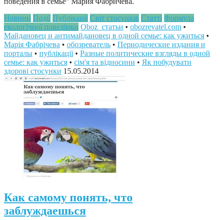
поведения в семье” Мария Фабричева.
Новини
Події
Публікації
Світ стосунків
Статті
Формула
екологічної поведінки
Oboz_статьи
•
obozrevatel.com
•
Майдановец и антимайдановец в одной семье: как ужиться
•
Марія Фабрічева
•
обозреватель
•
Периодические издания и
порталы
•
публікації
•
Разные политические взгляды в одной
семье: как ужиться
•
сім'я та відносини
•
Як побудувати
здорові стосунки
15.05.2014
Как самому понять, что
заблуждаешься