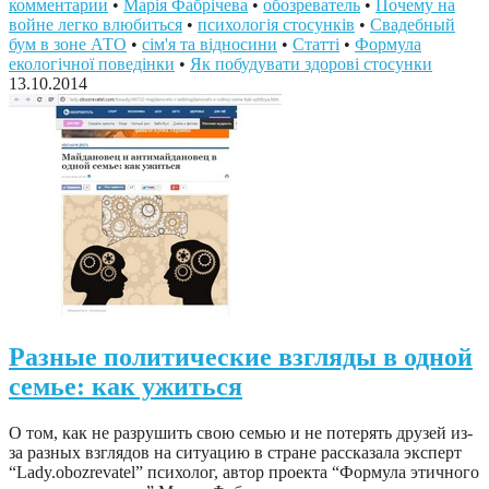
комментарии
•
Марія Фабрічева
•
обозреватель
•
Почему на
войне легко влюбиться
•
психологія стосунків
•
Свадебный
бум в зоне АТО
•
сім'я та відносини
•
Статті
•
Формула
екологічної поведінки
•
Як побудувати здорові стосунки
13.10.2014
Разные политические взгляды в одной
семье: как ужиться
О том, как не разрушить свою семью и не потерять друзей из-
за разных взглядов на ситуацию в стране рассказала эксперт
“Lady.obozrevatel” психолог, автор проекта “Формула этичного