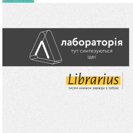
"Гора з плечей"