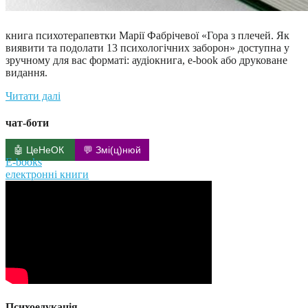
книга психотерапевтки Марії Фабрічевої «Гора з плечей. Як
виявити та подолати 13 психологічних заборон» доступна у
зручному для вас форматі: аудіокнига, e-book або друковане
видання.
Читати далі
чат-боти
🤖 ЦеНеОК
💬 Змі(ц)нюй
E-books
електронні книги
Психоедукація