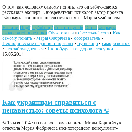
О том, как человеку самому понять, что он заблуждается
рассказала эксперт “Обозревателя” психолог, автор проекта
“Формула этичного поведения в семье” Мария Фабричева.
Новини
Події
Публікації
Світ стосунків
Статті
Формула
екологічної поведінки
Oboz_статьи
•
obozrevatel.com
•
Как
самому понять
•
Марія Фабрічева
•
обозреватель
•
Периодические издания и порталы
•
публікації
•
саморозвиток
•
что заблуждаешься
•
Як побудувати здорові стосунки
15.05.2014
Как украинцам справиться с
ненавистью: советы психолога ©
© 13 мая 2014 / на вопросы журналиста Милы Корнийчук
отвечала Мария Фабричева (психотерапевт, консультант-