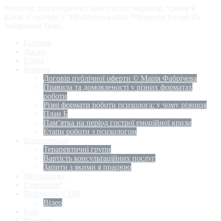
психолог, психотерапевт, консультант-медіатор, тренер в
Києві. Copyright © MFabricheva.2024 ™Відверті Історії На
Заборонені Теми
Головна
Досвід
Етика
Безпека
Договір публічної оферти © Марія Фабрічева
Правила та домовленості у різних форматах
роботи
Різні формати роботи психолога: у чому різниця
План Б
Пам’ятка на період гострої емоційної кризи
Етапи роботи з психологом
Психотерапія
Терапевтичні групи
Вартість консультаційних послуг
Запити з якими я працюю
Менторство
Супервізія*
Публікації у ЗМІ
Відео
Блог
Проєкти