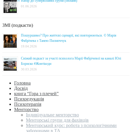
Набір до супервізійної групи (онлайн)
01.06.2026
ЗМІ (подкасти)
Пошуршимо? Про життєві сценарії, які повторюються. © Марія
Фабрічева з Танею Пилипччук
19.04.2026
Свіжий подкаст за участі психолога Марії Фабрічевої на каналі Юлі
Бориско #Жовтікеди
30.03.2026
Головна
Досвід
книга “Гора з плечей”
Психоедукація
Психотерапія
Менторство
Індивідуальне менторство
Менторські групи для фахівців
Менторський курс: робота з психологічними
заборонами в ТА