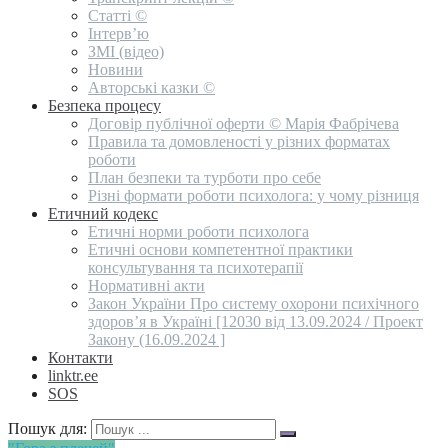
Статті ©
Інтерв’ю
ЗМІ (відео)
Новини
Авторські казки ©
Безпека процесу
Договір публічної оферти © Марія Фабрічева
Правила та домовленості у різних форматах
роботи
План безпеки та турботи про себе
Різні формати роботи психолога: у чому різниця
Етичний кодекс
Етичні норми роботи психолога
Етичні основи компетентної практики
консультування та психотерапії
Нормативні акти
Закон України Про систему охорони психічного
здоров’я в Україні [12030 від 13.09.2024 / Проект
Закону (16.09.2024 ]
Контакти
linktr.ee
SOS
Пошук для: