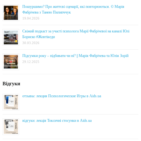
Пошуршимо? Про життєві сценарії, які повторюються. © Марія
Фабрічева з Танею Пилипччук
19.04.2026
Свіжий подкаст за участі психолога Марії Фабрічевої на каналі Юлі
Бориско #Жовтікеди
30.03.2026
Підсумки року – підбивати чи ні? || Марія Фабрічева та Юлія Зорій
29.12.2025
Відгуки
отзывы: лекция Психологические Игры в Aids.ua
відгуки: лекція Токсичні стосунки в Aids.ua