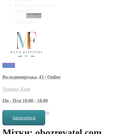
Книги та посібники
Контакти
linktr.ee
Співпраця
Меню
Володимирська, 43 / Online
Україна, Київ
Пн - Птн 10.00 - 18.00
за попереднім записом
Записатися
Мітки: obozrevatel.com