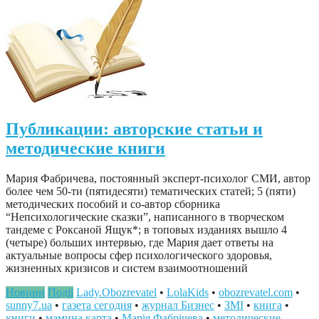
Публикации: авторские статьи и
методические книги
Мария Фабричева, постоянный эксперт-психолог СМИ, автор
более чем 50-ти (пятидесяти) тематических статей; 5 (пяти)
методических пособий и со-автор сборника
“Непсихологические сказки”, написанного в творческом
тандеме с Роксаной Ящук*; в топовых изданиях вышло 4
(четыре) больших интервью, где Мария дает ответы на
актуальные вопросы сфер психологического здоровья,
жизненных кризисов и систем взаимоотношений
Новини
Події
Lady.Obozrevatel
•
LolaKids
•
obozrevatel.com
•
sunny7.ua
•
газета сегодня
•
журнал Бизнес
•
ЗМІ
•
книга
•
книги
•
мамина карта
•
Марія Фабрічева
•
методические