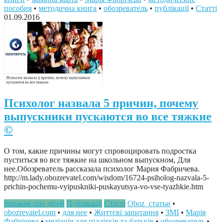
пособия
•
методична книга
•
обозреватель
•
публікації
•
Статті
01.09.2016
Психолог назвала 5 причин, почему
выпускники пускаются во все тяжкие
©
О том, какие причины могут спровоцировать подростка
пуститься во все тяжкие на школьном выпускном, Для
нее.Обозреватель рассказала психолог Мария Фабричева.
http://m.lady.obozrevatel.com/wisdom/16724-psiholog-nazvala-5-
prichin-pochemu-vyipuskniki-puskayutsya-vo-vse-tyazhkie.htm
батькам про дітей
Публікації
Статті
Oboz_статьи
•
obozrevatel.com
•
для нее
•
Життєві запитання
•
ЗМІ
•
Марія
Фабрічева
•
медіація для підлітків та батьків
•
обозреватель
•