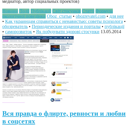
медиатор, автор социальных проектов)
Новини
Події
Публікації
Світ стосунків
Статті
Формула
екологічної поведінки
Oboz_статьи
•
obozrevatel.com
•
для нее
•
Как украинцам справиться с ненавистью: советы психолога
•
обозреватель
•
Периодические издания и порталы
•
публікації
•
саморозвиток
•
Як побудувати здорові стосунки
13.05.2014
Вся правда о флирте, ревности и любви
в соцсетях