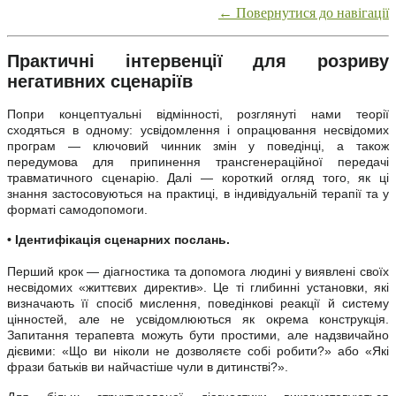
← Повернутися до навігації
Практичні інтервенції для розриву
негативних сценаріїв
Попри концептуальні відмінності, розглянуті нами теорії
сходяться в одному: усвідомлення і опрацювання несвідомих
програм — ключовий чинник змін у поведінці, а також
передумова для припинення трансгенераційної передачі
травматичного сценарію. Далі — короткий огляд того, як ці
знання застосовуються на практиці, в індивідуальній терапії та у
форматі самодопомоги.
• Ідентифікація сценарних послань.
Перший крок — діагностика та допомога людині у виявлені своїх
несвідомих «життєвих директив». Це ті глибинні установки, які
визначають її спосіб мислення, поведінкові реакції й систему
цінностей, але не усвідомлюються як окрема конструкція.
Запитання терапевта можуть бути простими, але надзвичайно
дієвими: «Що ви ніколи не дозволяєте собі робити?» або «Які
фрази батьків ви найчастіше чули в дитинстві?».