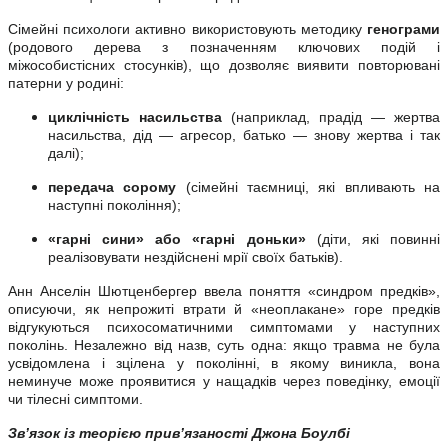
Сімейні психологи активно використовують методику
генограми
(родового дерева з позначенням ключових подій і
міжособистісних стосунків), що дозволяє виявити повторювані
патерни у родині:
циклічність насильства
(наприклад, прадід — жертва
насильства, дід — агресор, батько — знову жертва і так
далі);
передача сорому
(сімейні таємниці, які впливають на
наступні покоління);
«гарні сини» або «гарні доньки»
(діти, які повинні
реалізовувати нездійснені мрії своїх батьків).
Анн Анселін Шютценбергер ввела поняття «синдром предків»,
описуючи, як непрожиті втрати й «неоплакане» горе предків
відгукуються психосоматичними симптомами у наступних
поколінь. Незалежно від назв, суть одна: якщо травма не була
усвідомлена і зцілена у поколінні, в якому виникла, вона
неминуче може проявитися у нащадків через поведінку, емоції
чи тілесні симптоми.
Зв’язок із теорією прив’язаності Джона Боулбі