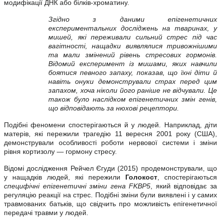
модифікації ДНК або білків-хроматину.
Згідно з даними епігенетичних
експериментальних досліджень на тваринах, у
мишей, які переживали сильний стрес під час
вагітності, нащадки виявлялися тривожнішими
та мали змінений рівень стресових гормонів.
Відомий експеримент із мишами, яких навчили
боятися певного запаху, показав, що їхні діти й
навіть онуки демонстрували страх перед цим
запахом, хоча ніколи його раніше не відчували. Це
також було наслідком епігенетичних змін генів,
що відповідають за нюхові рецептори.
Подібні феномени спостерігаються й у людей. Наприклад, діти
матерів, які пережили трагедію 11 вересня 2001 року (США),
демонстрували особливості роботи нервової системи і зміни
рівня кортизолу — гормону стресу.
Відомі дослідження Рейчел Єгуди (2015) продемонстрували, що
у нащадків людей, які пережили
Голокост
, спостерігаються
специфічні епігенетичні зміни гена FKBP5
, який відповідає за
регуляцію реакції на стрес. Подібні зміни були виявлені і у самих
травмованих батьків, що свідчить про можливість епігенетичної
передачі травми у людей.