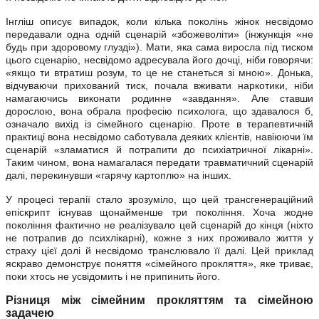
Інгліш описує випадок, коли кілька поколінь жінок несвідомо
передавали одна одній сценарій «збожеволіти» (інжункція «не
будь при здоровому глузді»). Мати, яка сама виросла під тиском
цього сценарію, несвідомо адресувала його дочці, ніби говорячи:
«якщо ти втратиш розум, то це не станеться зі мною». Донька,
відчуваючи прихований тиск, почала вживати наркотики, ніби
намагаючись виконати родинне «завдання». Але ставши
дорослою, вона обрала професію психолога, що здавалося б,
означало вихід із сімейного сценарію. Проте в терапевтичній
практиці вона несвідомо саботувала деяких клієнтів, навіюючи їм
сценарій «зламатися й потрапити до психіатричної лікарні».
Таким чином, вона намагалася передати травматичний сценарій
далі, перекинувши «гарячу картоплю» на інших.
У процесі терапії стало зрозуміло, що цей трансгенераційний
епіскрипт існував щонайменше три покоління. Хоча жодне
покоління фактично не реалізувало цей сценарій до кінця (ніхто
не потрапив до психлікарні), кожне з них проживало життя у
страху цієї долі й несвідомо транслювало її далі. Цей приклад
яскраво демонструє поняття «сімейного прокляття», яке триває,
поки хтось не усвідомить і не припинить його.
Різниця між сімейним прокляттям та сімейною
задачею