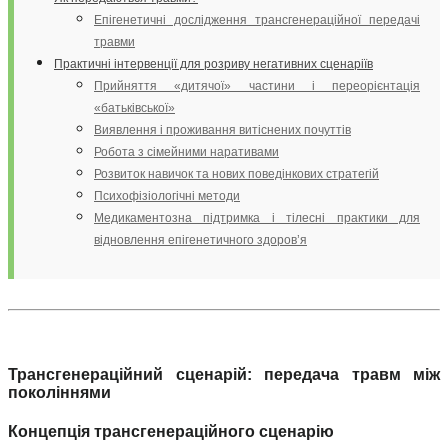
Епігенетичні дослідження трансгенераційної передачі
травми
Практичні інтервенції для розриву негативних сценаріїв
Прийняття «дитячої» частини і переорієнтація
«батьківської»
Виявлення і проживання витіснених почуттів
Робота з сімейними наративами
Розвиток навичок та нових поведінкових стратегій
Психофізіологічні методи
Медикаментозна підтримка і тілесні практики для
відновлення епігенетичного здоров’я
Трансгенераційний сценарій: передача травм між
поколіннями
Концепція трансгенераційного сценарію