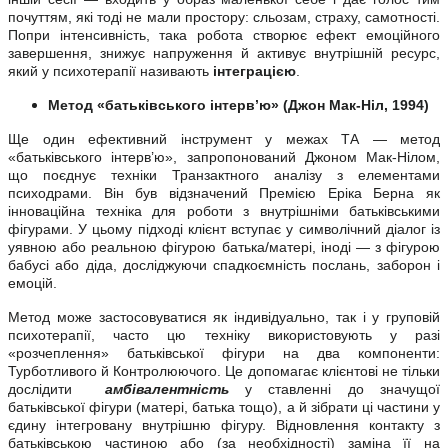
почуттям, які тоді не мали простору: сльозам, страху, самотності.
Попри інтенсивність, така робота створює ефект емоційного
завершення, знижує напруження й активує внутрішній ресурс,
який у психотерапії називають
інтеграцією
.
Метод «батьківського інтерв’ю» (Джон Мак-Ніл, 1994)
Ще один ефективний інструмент у межах ТА — метод
«батьківського інтерв’ю», запропонований Джоном Мак-Нілом,
що поєднує техніки Транзактного аналізу з елементами
психодрами. Він був відзначений Премією Еріка Берна як
інноваційна техніка для роботи з внутрішніми батьківськими
фігурами. У цьому підході клієнт вступає у символічний діалог із
уявною або реальною фігурою батька/матері, іноді — з фігурою
бабусі або діда, досліджуючи спадкоємність послань, заборон і
емоцій.
Метод може застосовуватися як індивідуально, так і у груповій
психотерапії, часто цю техніку використовують у разі
«розчеплення» батьківської фігури на два компоненти:
Турботливого й Контролюючого. Це допомагає клієнтові не тільки
дослідити
амбівалентність
у ставленні до значущої
батьківської фігури (матері, батька тощо), а й зібрати ці частини у
єдину інтегровану внутрішню фігуру. Відновлення контакту з
батьківською частиною або (за необхідності) заміна її на