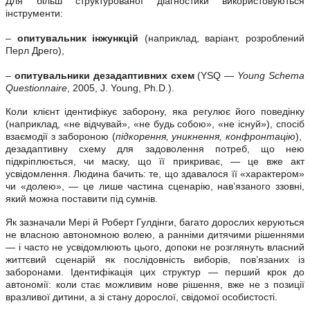
Для більш структурованої діагностики використовуються
інструменти:
–
опитувальник інжункцій
(наприклад, варіант, розроблений
Перл Дрего),
–
опитувальники дезадаптивних схем
(YSQ —
Young Schema
Questionnaire
, 2005, J. Young, Ph.D.).
Коли клієнт ідентифікує заборону, яка регулює його поведінку
(наприклад, «не відчувай», «не будь собою», «не існуй»), спосіб
взаємодії з забороною (
підкорення, уникнення, конфронтацію
),
дезадаптивну схему для задоволення потреб, що нею
підкріплюється, чи маску, що її прикриває, — це вже акт
усвідомлення. Людина бачить: те, що здавалося її «характером»
чи «долею», — це лише частина сценарію, нав’язаного ззовні,
який можна поставити під сумнів.
Як зазначали Мері й Роберт Гулдінги, багато дорослих керуються
не власною автономною волею, а ранніми дитячими рішеннями
— і часто не усвідомлюють цього, допоки не розглянуть власний
життєвий сценарій як послідовність виборів, пов’язаних із
заборонами. Ідентифікація цих структур — перший крок до
автономії: коли стає можливим нове рішення, вже не з позиції
вразливої дитини, а зі стану дорослої, свідомої особистості.