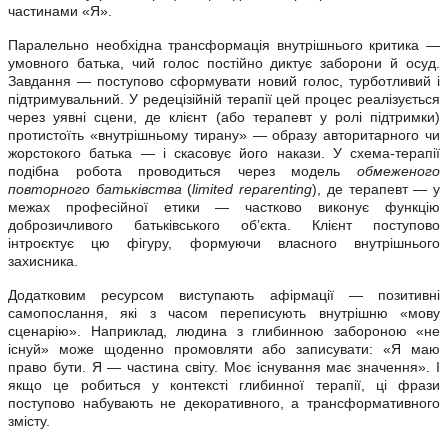
частинами «Я».
Паралельно необхідна трансформація внутрішнього критика —
умовного батька, чий голос постійно диктує заборони й осуд.
Завдання — поступово сформувати новий голос, турботливий і
підтримувальний. У редецізійній терапії цей процес реалізується
через уявні сцени, де клієнт (або терапевт у ролі підтримки)
протистоїть «внутрішньому тирану» — образу авторитарного чи
жорстокого батька — і скасовує його накази. У схема-терапії
подібна робота проводиться через модель
обмеженого
повторного батьківства
(
limited reparenting
), де терапевт — у
межах професійної етики — частково виконує функцію
доброзичливого батьківського об’єкта. Клієнт поступово
інтроєктує цю фігуру, формуючи власного внутрішнього
захисника.
Додатковим ресурсом виступають афірмації — позитивні
самопослання, які з часом переписують внутрішню «мову
сценарію». Наприклад, людина з глибинною забороною «не
існуй» може щоденно промовляти або записувати: «Я маю
право бути. Я — частина світу. Моє існування має значення». І
якщо це робиться у контексті глибинної терапії, ці фрази
поступово набувають не декоративного, а трансформативного
змісту.