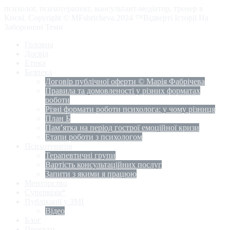
психолог, психотерапевт, консультант-медіатор, тренер в
Києві. Copyright © MFabricheva.2024 ™Відверті Історії На
Заборонені Теми
Головна
Досвід
Етика
Безпека
Договір публічної оферти © Марія Фабрічева
Правила та домовленості у різних форматах
роботи
Різні формати роботи психолога: у чому різниця
План Б
Пам’ятка на період гострої емоційної кризи
Етапи роботи з психологом
Психотерапія
Терапевтичні групи
Вартість консультаційних послуг
Запити з якими я працюю
Менторство
Супервізія*
Публікації у ЗМІ
Відео
Блог
Проєкти