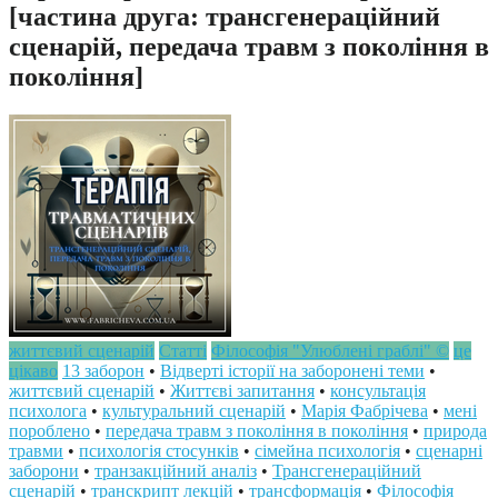
[частина друга: трансгенераційний
сценарій, передача травм з покоління в
покоління]
життєвий сценарій
Статті
Філософія "Улюблені граблі" ©
це
цікаво
13 заборон
•
Відверті історії на заборонені теми
•
життєвий сценарій
•
Життєві запитання
•
консультація
психолога
•
культуральний сценарій
•
Марія Фабрічева
•
мені
пороблено
•
передача травм з покоління в покоління
•
природа
травми
•
психологія стосунків
•
сімейна психологія
•
сценарні
заборони
•
транзакційний аналіз
•
Трансгенераційний
сценарій
•
транскрипт лекцій
•
трансформація
•
Філософія