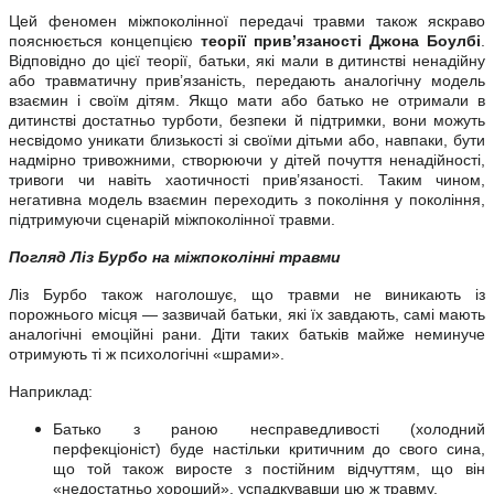
Цей феномен міжпоколінної передачі травми також яскраво
пояснюється концепцією
теорії прив’язаності Джона Боулбі
.
Відповідно до цієї теорії, батьки, які мали в дитинстві ненадійну
або травматичну прив’язаність, передають аналогічну модель
взаємин і своїм дітям. Якщо мати або батько не отримали в
дитинстві достатньо турботи, безпеки й підтримки, вони можуть
несвідомо уникати близькості зі своїми дітьми або, навпаки, бути
надмірно тривожними, створюючи у дітей почуття ненадійності,
тривоги чи навіть хаотичності прив’язаності. Таким чином,
негативна модель взаємин переходить з покоління у покоління,
підтримуючи сценарій міжпоколінної травми.
Погляд Ліз Бурбо на міжпоколінні травми
Ліз Бурбо також наголошує, що травми не виникають із
порожнього місця — зазвичай батьки, які їх завдають, самі мають
аналогічні емоційні рани. Діти таких батьків майже неминуче
отримують ті ж психологічні «шрами».
Наприклад:
Батько з раною несправедливості (холодний
перфекціоніст) буде настільки критичним до свого сина,
що той також виросте з постійним відчуттям, що він
«недостатньо хороший», успадкувавши цю ж травму.