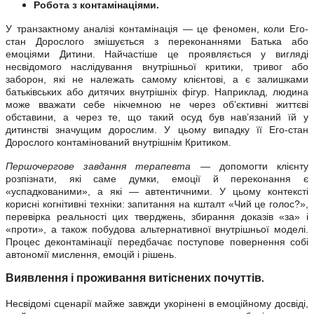
Робота з контамінаціями.
У транзактному аналізі контамінація — це феномен, коли Его-
стан Дорослого змішується з переконаннями Батька або
емоціями Дитини. Найчастіше це проявляється у вигляді
несвідомого наслідування внутрішньої критики, тривог або
заборон, які не належать самому клієнтові, а є залишками
батьківських або дитячих внутрішніх фігур. Наприклад, людина
може вважати себе нікчемною не через об’єктивні життєві
обставини, а через те, що такий осуд був нав’язаний їй у
дитинстві значущим дорослим. У цьому випадку її Его-стан
Дорослого контамінований внутрішнім Критиком.
Першочергове завдання терапевта
— допомогти клієнту
розпізнати, які саме думки, емоції й переконання є
«успадкованими», а які — автентичними. У цьому контексті
корисні когнітивні техніки: запитання на кшталт «Чий це голос?»,
перевірка реальності цих тверджень, збирання доказів «за» і
«проти», а також побудова альтернативної внутрішньої моделі.
Процес деконтамінації передбачає поступове повернення собі
автономії мислення, емоцій і рішень.
Виявлення і проживання витіснених почуттів
.
Несвідомі сценарії майже завжди укорінені в емоційному досвіді,