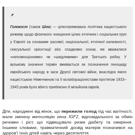
📌
Голокост
(також
Шоа
) — цілеспрямована політика нацистського
режиму щодо фізичного знищення цілих етнічних і соціальних груп
у Європі за ознаками расової, національної, етнічної належності,
сексуальної орієнтації або спадкових ознак, які вважалися
«неповноцінними» чи «шкідливими» для Третього рейху. У
вузькому значенні термін вживається як позначення геноциду
єврейського народу в часи Другої світової війни, внаслідок якого
нацистською Німеччиною та її колабораціоністами протягом 1933–
1945 років було вбито приблизно 6 мільйонів євреїв.
Діти, народжені від жінок, що
пережили голод
під час вагітності,
мали
змінену метиляцію гена IGF2
, відповідального за обмін
речовин і ріст, що підвищувало ризик діабету та ожиріння.
Іншими словами, травматичний досвід матерів позначився на
здоров’ї їхніх дітей навіть через десятиліття.