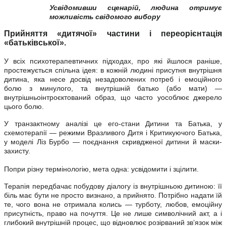
Усвідомивши сценарій, людина отримує
можливість свідомого вибору
Прийняття «дитячої» частини і переорієнтація
«батьківської».
У всіх психотерапевтичних підходах, про які йшлося раніше,
простежується спільна ідея: в кожній людині присутня внутрішня
дитина, яка несе досвід незадоволених потреб і емоційного
болю з минулого, та внутрішній батько (або мати) —
внутрішньоінтроєктований образ, що часто уособлює джерело
цього болю.
У транзактному аналізі це его-стани Дитини та Батька, у
схемотерапії — режими Вразливого Дитя і Критикуючого Батька,
у моделі Ліз Бурбо — поєднання скривдженої дитини й маски-
захисту.
Попри різну термінологію, мета одна: усвідомити і зцілити.
Терапія передбачає побудову діалогу із внутрішньою дитиною: її
біль має бути не просто визнано, а прийнято. Потрібно надати їй
те, чого вона не отримала колись — турботу, любов, емоційну
присутність, право на почуття. Це не лише символічний акт, а і
глибокий внутрішній процес, що відновлює розірваний зв’язок між