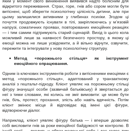
який у момент свого виникнення виявився надто болісним для
відкритого переживання. Страх, горе, гнів або сором могли бути
витіснені, щоб зберегти психологічну цілісність дитини, але при
цьому залишилися активними у глибинах психіки. Згодом ці
почуття продовжують існувати в тілі, закріплюючись у м’язовій
напрузі, соматичних проявах, повторюваних емоційних реакціях
— і тим самим підтримують старий сценарій. Вихід із цього кола
можливий лише за наявності безпечного простору, в якому ці
емоції можна не лише усвідомити, а й вільно відчути, озвучити,
пережити та інтегрувати у нову психологічну структуру.
Метод «порожнього стільця» як інструмент
емоційного опрацювання.
Одним із ключових інструментів роботи з витісненими емоціями є
метод «порожнього стільця», адаптований у транзактному
аналізі з гештальт-підходу. Клієнт уявляє на порожньому стільці
фігуру значущої особи (зазвичай батьківську) й звертається до
неї з тими словами, які колись не зміг вимовити: це може бути
гнів, біль, протест, прохання, злість або навіть вдячність. Потім
клієнт змінює місце й відповідає від імені цієї фігури,
відтворюючи діалог.
Наприклад, клієнт уявляє фігуру батька — і вперше дозволяє
собі висловити гнів за роки емоційної байдужості чи контролю. В
іншій сесії — входить у образ маленької себе і дає голос тим