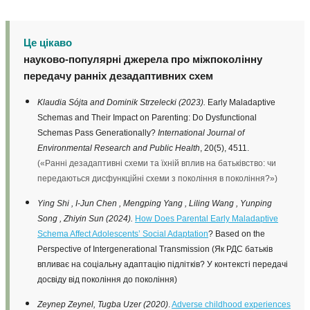
Це цікаво
науково-популярні джерела про міжпоколінну
передачу ранніх дезадаптивних схем
Klaudia Sójta and Dominik Strzelecki (2023).
Early Maladaptive
Schemas and Their Impact on Parenting: Do Dysfunctional
Schemas Pass Generationally?
International Journal of
Environmental Research and Public Health
, 20(5), 4511.
(«Ранні дезадаптивні схеми та їхній вплив на батьківство: чи
передаються дисфункційні схеми з покоління в покоління?»)
Ying Shi
, I-Jun Chen
, Mengping Yang
, Liling Wang
, Yunping
Song
, Zhiyin Sun (2024).
How Does Parental Early Maladaptive
Schema Affect Adolescents’ Social Adaptation
? Based on the
Perspective of Intergenerational Transmission (Як РДС батьків
впливає на соціальну адаптацію підлітків? У контексті передачі
досвіду від покоління до покоління)
Zeynep Zeynel, Tugba Uzer (2020)
.
Adverse childhood experiences