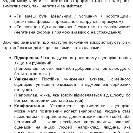
Задачі можуть бути як позитивні за формою (але з надмірною
вимогливістю), так і негативні за змістом:
«Ти маєш бути ідеальним / успішним / роботящим»
(позитивна форма з прихованою напругою і примусом).
«Ти повинен бути невдахою / самотнім / недовірливим»
(негативна форма з прямою вказівкою на страждання).
Важливо зазначити, що наступні покоління використовують різні
стратегії взаємодії з «прокляттями» та «задачами»:
Підкорення:
Чітке слідування родинному сценарію, навіть
якщо він руйнівний.
(Наприклад, чоловік, який ніби добровільно повторює долю
батька-алкоголіка).
Уникнення:
Постійне уникнення активації сімейного
сценарію, уникання близькості чи відмови від серйозних
стосунків.
(Наприклад, жінка, яка зовсім відмовляється від шлюбу, бо
боїться повторити сценарій матері).
Конфронтація:
Усвідомлене протистояння сценарію.
Може мати позитивний аспект (наприклад, людина стає
психологом чи терапевтом, допомагаючи іншим і собі), або
негативний — коли несвідомо «переносить» власний
сценарій на інших людей (наприклад, людина, яка
несвідомо «зводить інших із розуму», щоб не