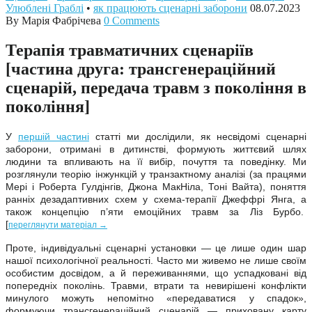
Улюблені Граблі
•
як працюють сценарні заборони
08.07.2023
By Марія Фабрічева
0 Comments
Терапія травматичних сценаріїв
[частина друга: трансгенераційний
сценарій, передача травм з покоління в
покоління]
У
першій частині
статті ми дослідили, як несвідомі сценарні
заборони, отримані в дитинстві, формують життєвий шлях
людини та впливають на її вибір, почуття та поведінку. Ми
розглянули теорію інжункцій у транзактному аналізі (за працями
Мері і Роберта Гулдінгів, Джона МакНіла, Тоні Вайта), поняття
ранніх дезадаптивних схем у схема-терапії Джеффрі Янга, а
також концепцію п’яти емоційних травм за Ліз Бурбо.
[
переглянути матеріал →
Проте, індивідуальні сценарні установки — це лише один шар
нашої психологічної реальності. Часто ми живемо не лише своїм
особистим досвідом, а й переживаннями, що успадковані від
попередніх поколінь. Травми, втрати та невирішені конфлікти
минулого можуть непомітно «передаватися у спадок»,
формуючи трансгенераційний сценарій — приховану карту