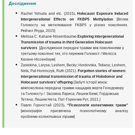
Дослідження
Rachel Yehuda and etc. (2015)
.
Holocaust
Exposure
Induced
Intergenerational
Effects
on
FKBP
5
Methylation
[Вплив
Голокосту на метилювання FKBP5 у різних поколіннях.
Рейчел Ягуда, 2015]
Melissa С. Kahane-Nissenbaumю
Exploring intergenerational
Transmission of trauma in third Generation Holocaust
survivors
[Дослідження передачі травми між поколіннями у
третьому поколінні тих, хто пережив Голокост / Мелісса
Кахане-Ніссенбаум]
Zasiekina, Larysa; Leshem, Becky; Hordovska, Tetiana; Leshem,
Neta; Pat-Horenczyk, Ruth (2021).
Forgotten
stories
of
women
:
intergenerational
transmission
of
trauma
of
Holodomor
and
Holocaust
survivors
’
offspring
[Забуті історії жінок:
міжпоколінна передача травми нащадків жертв Голодомору
та Голокосту / Засєкіна Лариса; Лешем Беккі; Гордовська
Тетяна; Лешем Нета; Пат-Горенчик Рут, 2021 ]
Павло Горностай (2023)
. “Психологія колективних травм”
[монографія присвячена психологічному аналізу
проблеми
колективних травм
]