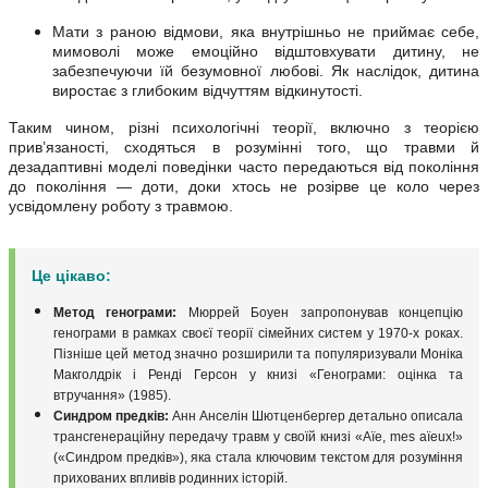
Мати з раною відмови, яка внутрішньо не приймає себе,
мимоволі може емоційно відштовхувати дитину, не
забезпечуючи їй безумовної любові. Як наслідок, дитина
виростає з глибоким відчуттям відкинутості.
Таким чином, різні психологічні теорії, включно з теорією
прив’язаності, сходяться в розумінні того, що травми й
дезадаптивні моделі поведінки часто передаються від покоління
до покоління — доти, доки хтось не розірве це коло через
усвідомлену роботу з травмою.
Це цікаво:
Метод генограми:
Мюррей Боуен запропонував концепцію
генограми в рамках своєї теорії сімейних систем у 1970-х роках.
Пізніше цей метод значно розширили та популяризували Моніка
Макголдрік і Ренді Герсон у книзі «Генограми: оцінка та
втручання» (1985).
Синдром предків:
Анн Анселін Шютценбергер детально описала
трансгенераційну передачу травм у своїй книзі «Aïe, mes aïeux!»
(«Синдром предків»), яка стала ключовим текстом для розуміння
прихованих впливів родинних історій.