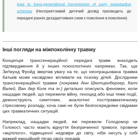
lead to trans-generational transmission of early maladaptive
schemas
(Несприятливий дитячий досвід призводить до
передачі ранніх дезадаптивних схем з покоління в покоління)
Інші погляди на міжпоколінну травму
Концепція трансгенераційної передачі травм знаходить
підтвердження й у інших психологічних напрямах. Так, ще
Зиґмунд Фройд звертав увагу на те, що неопрацьована травма
батьків може несвідомо впливати на психіку дітей. Дослідники
трансгенераційної травми
(зокрема Анн Шютценбергер, Каті
Валей, Ван дер Колк та ін.)
детально описують феномен, коли
нащадки людей, що пережили війну, геноцид або інші тяжкі події,
демонструють симптоми, аналогічні посттравматичному
стресовому розладу, хоча самі не були безпосередніми свідками
цих травматичних ситуацій.
Наприклад, нащадки людей, які пережили Голодомор чи
Голокост, часто мають відчуття безпричинної тривоги, провини
«вцілілого», підвищеної недовіри до світу, ніби несуть у собі
важкий емоційний тягар своїх предків.