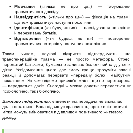
Мовчання
(«тільки не про це») — табуювання
травматичного досвіду.
Надвідкритість
(«тільки про це») — фіксація на травмі,
що теж травматизує наступні покоління.
Ідентифікація
(«я буду, як ти») — наслідування поведінки
й переживань батьків.
Відтворення
(«ти будеш, як я») — повторення
травматичних патернів у наступних поколіннях.
Таким чином, наукові відкриття підтверджують, що
трансгенераційна травма — не просто метафора. Стрес,
пережитий батьками, буквально залишає біологічний слід у їхніх
дітях. Усвідомлення цього дає змогу краще зрозуміти власні
реакції й допомагає перервати «передачу болю» майбутнім
поколінням. Як каже відоме прислів’я: «Біль, що не перетворена
— передається далі». Сьогодні ж можна додати: передається як
психологічно, так і біологічно.
Важливо підкреслити
: епігенетична передача не визначає
долю остаточно. Вона підвищує вразливість, проте епігенетичні
мітки можуть змінюватися під впливом позитивного життєвого
досвіду.