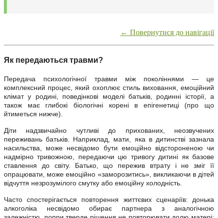
← Повернутися до навігації
Як передаються травми?
Передача психологічної травми між поколіннями — це
комплексний процес, який охоплює стиль виховання, емоційний
клімат у родині, поведінкові моделі батьків, родинні історії, а
також має глибокі біологічні корені в епігенетиці (про що
йтиметься нижче).
Діти надзвичайно чутливі до прихованих, неозвучених
переживань батьків. Наприклад, мати, яка в дитинстві зазнала
насильства, може несвідомо бути емоційно відстороненою чи
надмірно тривожною, передаючи цю тривогу дитині як базове
ставлення до світу. Батько, що пережив втрату і не зміг її
опрацювати, може емоційно «заморозитись», викликаючи в дітей
відчуття незрозумілого смутку або емоційну холодність.
Часто спостерігається повторення життєвих сценаріїв: донька
алкоголіка несвідомо обирає партнера з аналогічною
залежністю, попри тверде рішення не повторювати долю матері;