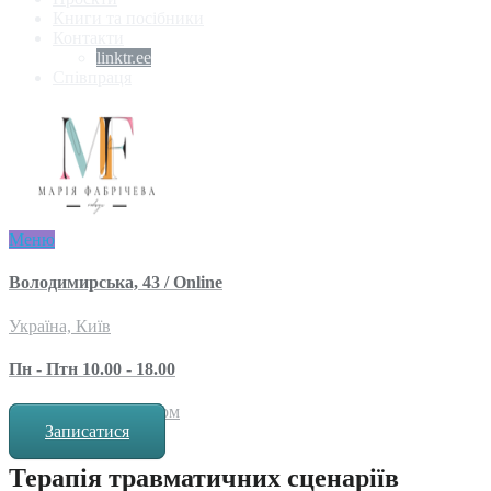
Книги та посібники
Контакти
linktr.ee
Співпраця
Меню
Володимирська, 43 / Online
Україна, Київ
Пн - Птн 10.00 - 18.00
за попереднім записом
Записатися
Терапія травматичних сценаріїв