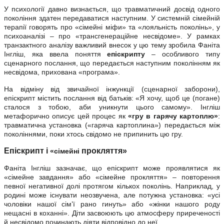
У психології давно визнається, що травматичний досвід одного
покоління здатен передаватися наступним. У системній сімейній
терапії говорять про «сімейні міфи» та «лояльність поколінь», у
психоаналізі – про «трансгенераційне несвідоме». У рамках
транзактного аналізу важливий внесок у цю тему зробила Фаніта
Інгліш, яка ввела поняття
епіскрипту
– особливого типу
сценарного послання, що передається наступним поколінням як
несвідома, прихована «програма».
На відміну від звичайної інжункції (сценарної заборони),
епіскрипт містить послання від батьків: «Я хочу, щоб це (погане)
сталося з тобою, аби уникнути цього самому». Інгліш
метафорично описує цей процес як
«гру в гарячу картоплю»
:
травматична установка («гаряча картоплина») передається між
поколіннями, поки хтось свідомо не припинить цю гру.
Епіскрипт і
прокляття»
«сімейні
Фаніта Інгліш зазначає, що епіскрипт може проявлятися як
«сімейне завдання» або «сімейне прокляття» – повторення
певної негативної долі протягом кількох поколінь. Наприклад, у
родині може існувати неозвучена, але потужна установка: «усі
чоловіки нашої сім’ї рано гинуть» або «жінки нашого роду
нещасні в коханні». Діти засвоюють цю атмосферу приреченості
й несвідомо починають діяти відповідно до неї.