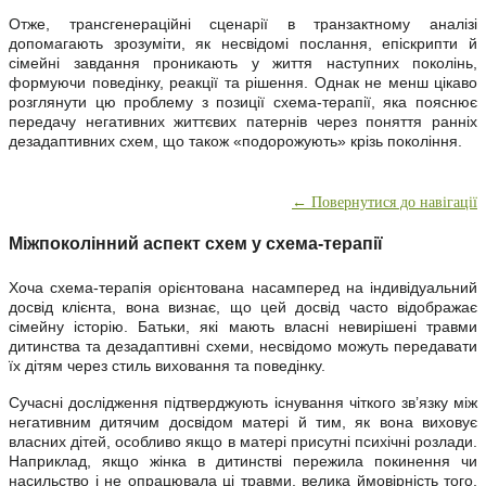
Отже, трансгенераційні сценарії в транзактному аналізі
допомагають зрозуміти, як несвідомі послання, епіскрипти й
сімейні завдання проникають у життя наступних поколінь,
формуючи поведінку, реакції та рішення. Однак не менш цікаво
розглянути цю проблему з позиції схема-терапії, яка пояснює
передачу негативних життєвих патернів через поняття ранніх
дезадаптивних схем, що також «подорожують» крізь покоління.
← Повернутися до навігації
Міжпоколінний аспект схем у схема-терапії
Хоча схема-терапія орієнтована насамперед на індивідуальний
досвід клієнта, вона визнає, що цей досвід часто відображає
сімейну історію. Батьки, які мають власні невирішені травми
дитинства та дезадаптивні схеми, несвідомо можуть передавати
їх дітям через стиль виховання та поведінку.
Сучасні дослідження підтверджують існування чіткого зв’язку між
негативним дитячим досвідом матері й тим, як вона виховує
власних дітей, особливо якщо в матері присутні психічні розлади.
Наприклад, якщо жінка в дитинстві пережила покинення чи
насильство і не опрацювала ці травми, велика ймовірність того,