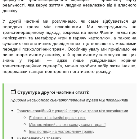
реальності, яка керує життям людини незалежно від її власного
досвіду.
У другій частині ми розглянемо, як саме відбувається ця
передача травм між поколіннями. Ми зосередимось на
трансгенераційному підході, зокрема на ідеях Фаніти Інгліш про
«епіскрипт» та метафору «гри в гарячу картоплю», а також на
сучасних епігенетичних дослідженнях, що пояснюють механізми
передачі психологічних травм. Особливу увагу ми приділимо не
лише теоретичному аналізу, а й практичному застосуванню цих
знань у терапії — адже лише усвідомивши коріння
трансгенераційних сценаріїв, можна зробити вибір жити інакше,
перервавши ланцюг повторення негативного досвіду.
🗂️
Структура другої частини статті:
Природа несвідомого сценарію: передача травм між поколіннями
Трансгенераційний сценарій: передача травм між поколіннями
Епіскрипт і «сімейні прокляття»
Міжпоколінний аспект схем у схема-терапії
Інші погляди на міжпоколінну травму
Як передаються травми?