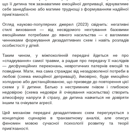
що її дитина теж зазнаватиме емоційної депривації, відчуватиме
себе занедбаною або матиме труднощі з формуванням надійної
прив’язаності.
Огляд науково-популярних джерел (2023) свідчить: негативні
стилі виховання — від несвідомого нехтування базовими
емоційними потребами до явного насильства — є вагомими
чинниками формування дезадаптивних схем і навіть розладів
особистості у дітей.
Таким чином, у міжпоколінній передачі йдеться не про
«спадкування» самої травми, а радше про передачу її наслідків
— дисфункційних переконань, невротичних патернів емоцій та
поведінки. Мати, яка сама страждає від незадоволеної потреби в
любові (схема емоційної депривації), ймовірно, буде емоційно
холодною або дистанційованою, що призведе до повторення цієї
схеми у її дитини. Батько з нестримним гнівом і глибокою
недовірою (схема недовіри й очікування насильства) створить
атмосферу напруги й страху, де дитина навчиться не довіряти
іншим та очікувати агресії.
Цей механізм передачі дезадаптивних схем перегукується з
концепцією сценарію в транзактному аналізі, але описує
феномен мовою сучасної психології розвитку та теорії
прив’язаності.