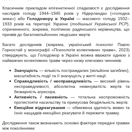
Класичним прикладом епігенетичної спадковості є дослідження
наслідків голоду 1944–1945 років у Нідерландах («голодна
зима») або
Голодомору в Україні
— масового голоду 1932–
1933 років на території України (
тодішньої Української РСР
),
спричиненого, зокрема, політикою радянського керівництва, що
призвів до багатомільйонних людських жертв.
Багато дослідників (зокрема, український психолог Павло
Горностай у монографії «Психологія колективних травм», 2023)
стверджують, що Голодомор в Україні можна вважати однією з
найважчих колективних травм через низку ключових чинників:
Значущість
— кількість постраждалих (мільйони загиблих),
масштабність події та її значущість у житті нації.
Справедливість / несправедливість
— високий рівень
несправедливості, абсолютна невинуватість жертв та
безкарність агресора.
Активність / пасивність
— тотальна неспроможність
протистояти насильству та примусова бездіяльність жертв.
Емоційне відреагування
— обмежена здатність живих та
їхніх нащадків емоційно реагувати й пережити травму.
Дослідження також визначають основні фактори передачі травми
між поколіннями: