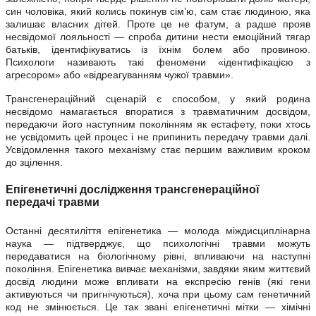
син чоловіка, який колись покинув сім’ю, сам стає людиною, яка
залишає власних дітей. Проте це не фатум, а радше прояв
несвідомої лояльності — спроба дитини нести емоційний тягар
батьків, ідентифікуватись із їхнім болем або провиною.
Психологи називають такі феномени «ідентифікацією з
агресором» або «відреагуванням чужої травми».
Трансгенераційний сценарій є способом, у який родина
несвідомо намагається впоратися з травматичним досвідом,
передаючи його наступним поколінням як естафету, поки хтось
не усвідомить цей процес і не припинить передачу травми далі.
Усвідомлення такого механізму стає першим важливим кроком
до зцілення.
Епігенетичні дослідження трансгенераційної
передачі травми
Останні десятиліття епігенетика — молода міждисциплінарна
наука — підтверджує, що психологічні травми можуть
передаватися на біологічному рівні, впливаючи на наступні
покоління. Епігенетика вивчає механізми, завдяки яким життєвий
досвід людини може впливати на експресію генів (які гени
активуються чи пригнічуються), хоча при цьому сам генетичний
код не змінюється. Це так звані епігенетичні мітки — хімічні