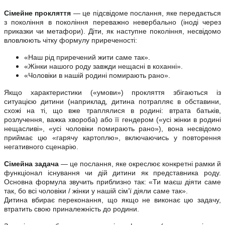
Сімейне прокляття
— це підсвідоме послання, яке передається
з покоління в покоління переважно невербально (іноді через
приказки чи метафори). Діти, як наступне покоління, несвідомо
вловлюють чітку формулу приреченості:
«Наш рід приречений жити саме так».
«Жінки нашого роду завжди нещасні в коханні».
«Чоловіки в нашій родині помирають рано».
Якщо характеристики («умови») прокляття збігаються із
ситуацією дитини (наприклад, дитина потрапляє в обставини,
схожі на ті, що вже траплялися в родині: втрата батьків,
розлучення, важка хвороба) або її гендером («усі жінки в родині
нещасливі», «усі чоловіки помирають рано»), вона несвідомо
приймає цю «гарячу картоплю», включаючись у повторення
негативного сценарію.
Сімейна задача
— це послання, яке окреслює конкретні рамки й
функціонал існування чи дій дитини як представника роду.
Основна формула звучить приблизно так: «Ти маєш діяти саме
так, бо всі чоловіки / жінки у нашій сім’ї діяли саме так».
Дитина вбирає переконання, що якщо не виконає цю задачу,
втратить свою приналежність до родини.