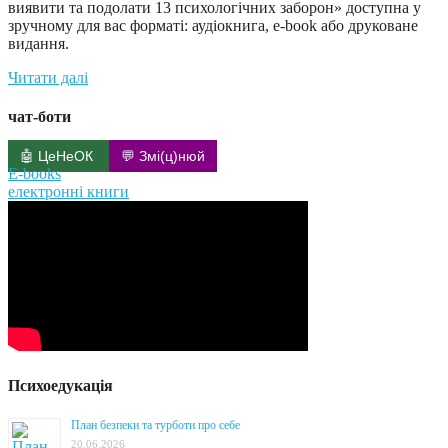
виявити та подолати 13 психологічних заборон» доступна у
зручному для вас форматі: аудіокнига, e-book або друковане
видання.
Читати далі
чат-боти
🤖 ЦеНеОК
💬 Змі(ц)нюй
E-books
електронні книги
Психоедукація
План безпеки та турботи про себе
20.06.2026