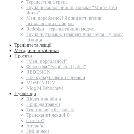
Терапевтична група
Група психологічної підтримки “Мистецтво
Жити”
Мені пороблено?! Як знизити вплив
психологічних заборон
Redesign _ терапевтичний модуль
Група підтримки, терапевтична група – у чому
різниця
Тренінги та лекції
Методичні посібники
Проєкти
“Мені пороблено?!”
Філософія “Улюблені Граблі”
REDESIGN
Про культуральний сценарій
MOMENTUM
Vlog M.Fabricheva
Публікації
Щоденник війни
Природа травми
Текстові версії ефірів ©
Транскрипт лекцій ©
Статті ©
Інтерв’ю
ЗМІ (відео)