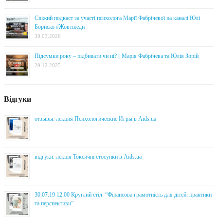
Свіжий подкаст за участі психолога Марії Фабрічевої на каналі Юлі
Бориско #Жовтікеди
30.03.2026
Підсумки року – підбивати чи ні? || Марія Фабрічева та Юлія Зорій
29.12.2025
Відгуки
отзывы: лекция Психологические Игры в Aids.ua
відгуки: лекція Токсичні стосунки в Aids.ua
30.07.19 12:00 Круглий стіл: “Фінансова грамотність для дітей: практики
та перспективи”