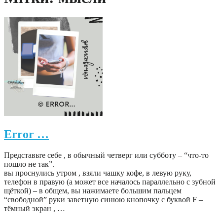
Error …
Представьте себе , в обычный четверг или субботу – “что-то
пошло не так”.
вы проснулись утром , взяли чашку кофе, в левую руку,
телефон в правую (а может все началось параллельно с зубной
щёткой) – в общем, вы нажимаете большим пальцем
“свободной” руки заветную синюю кнопочку с буквой F –
тёмный экран , …