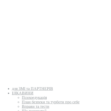
для ЗМІ та ПАРТНЕРІВ
ЦІКАВИНИ
Психоедукація
План безпеки та турботи про себе
Вправи та тести
Що почитати?