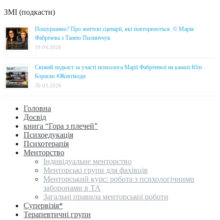
ЗМІ (подкасти)
Пошуршимо? Про життєві сценарії, які повторюються. © Марія
Фабрічева з Танею Пилипччук
19.04.2026
Свіжий подкаст за участі психолога Марії Фабрічевої на каналі Юлі
Бориско #Жовтікеди
30.03.2026
Головна
Досвід
книга “Гора з плечей”
Психоедукація
Психотерапія
Менторство
Індивідуальне менторство
Менторські групи для фахівців
Менторський курс: робота з психологічними
заборонами в ТА
Загальні правила менторської роботи
Супервізія*
Терапевтичні групи