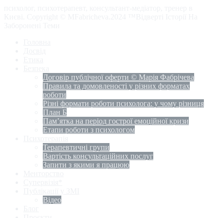
психолог, психотерапевт, консультант-медіатор, тренер в
Києві. Copyright © MFabricheva.2024 ™Відверті Історії На
Заборонені Теми
Головна
Досвід
Етика
Безпека
Договір публічної оферти © Марія Фабрічева
Правила та домовленості у різних форматах
роботи
Різні формати роботи психолога: у чому різниця
План Б
Пам’ятка на період гострої емоційної кризи
Етапи роботи з психологом
Психотерапія
Терапевтичні групи
Вартість консультаційних послуг
Запити з якими я працюю
Менторство
Супервізія*
Публікації у ЗМІ
Відео
Блог
Проєкти