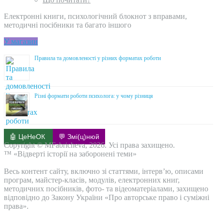
Електронні книги, психологічний блокнот з вправами,
методичні посібники та багато іншого
У магазин
Правила та домовленості у різних форматах роботи
Різні формати роботи психолога: у чому різниця
🤖 ЦеНеОК
💬 Змі(ц)нюй
Copyright © MFabricheva, 2026. Усі права захищено.
™ «Відверті історії на заборонені теми»
Весь контент сайту, включно зі статтями, інтерв’ю, описами
програм, майстер-класів, модулів, електронних книг,
методичних посібників, фото- та відеоматеріалами, захищено
відповідно до Закону України «Про авторське право і суміжні
права».