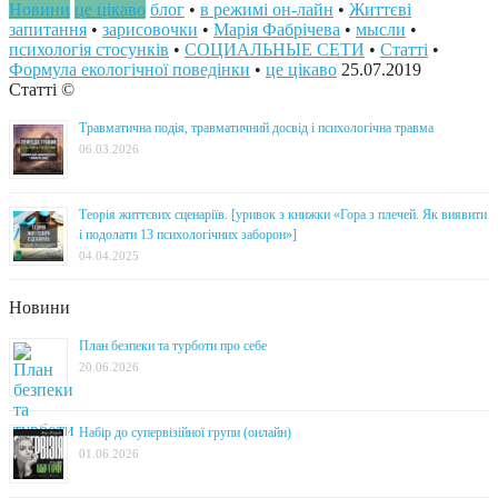
Новини
це цікаво
блог
•
в режимі он-лайн
•
Життєві
запитання
•
зарисовочки
•
Марія Фабрічева
•
мысли
•
психологія стосунків
•
СОЦИАЛЬНЫЕ СЕТИ
•
Статті
•
Формула екологічної поведінки
•
це цікаво
25.07.2019
Статті ©
Травматична подія, травматичний досвід і психологічна травма
06.03.2026
Теорія життєвих сценаріїв. [уривок з книжки «Гора з плечей. Як виявити
і подолати 13 психологічних заборон»]
04.04.2025
Новини
План безпеки та турботи про себе
20.06.2026
Набір до супервізійної групи (онлайн)
01.06.2026