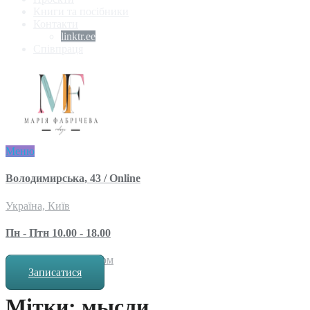
Книги та посібники
Контакти
linktr.ee
Співпраця
Меню
Володимирська, 43 / Online
Україна, Київ
Пн - Птн 10.00 - 18.00
за попереднім записом
Записатися
Мітки: мысли