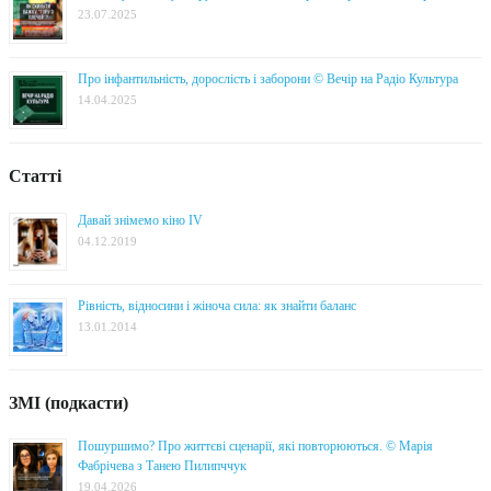
23.07.2025
Про інфантильність, дорослість і заборони © Вечір на Радіо Культура
14.04.2025
Статті
Давай знімемо кіно IV
04.12.2019
Рівність, відносини і жіноча сила: як знайти баланс
13.01.2014
ЗМІ (подкасти)
Пошуршимо? Про життєві сценарії, які повторюються. © Марія
Фабрічева з Танею Пилипччук
19.04.2026