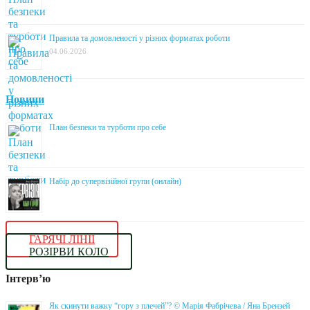
Правила та домовленості у різних форматах роботи
04.06.2026
Новини
План безпеки та турботи про себе
Набір до супервізійної групи (онлайн)
ГАРЯЧІ ЛІНІЇ
РОЗІРВИ КОЛО
Інтерв’ю
Як скинути важку “гору з плечей”? © Марія Фабрічева / Яна Брензей