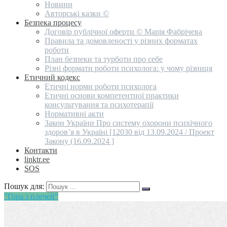
Новини
Авторські казки ©
Безпека процесу
Договір публічної оферти © Марія Фабрічева
Правила та домовленості у різних форматах
роботи
План безпеки та турботи про себе
Різні формати роботи психолога: у чому різниця
Етичний кодекс
Етичні норми роботи психолога
Етичні основи компетентної практики
консультування та психотерапії
Нормативні акти
Закон України Про систему охорони психічного
здоров’я в Україні [12030 від 13.09.2024 / Проект
Закону (16.09.2024 ]
Контакти
linktr.ee
SOS
Пошук для:
"Гора з плечей"