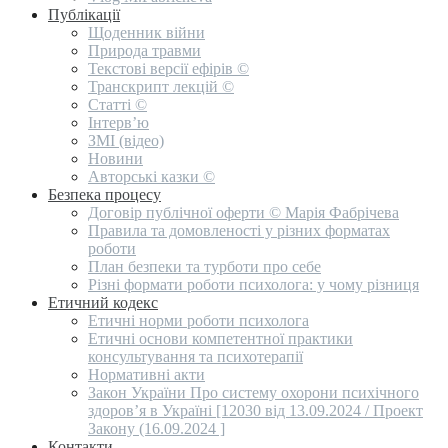
Публікації
Щоденник війни
Природа травми
Текстові версії ефірів ©
Транскрипт лекцій ©
Статті ©
Інтерв’ю
ЗМІ (відео)
Новини
Авторські казки ©
Безпека процесу
Договір публічної оферти © Марія Фабрічева
Правила та домовленості у різних форматах
роботи
План безпеки та турботи про себе
Різні формати роботи психолога: у чому різниця
Етичний кодекс
Етичні норми роботи психолога
Етичні основи компетентної практики
консультування та психотерапії
Нормативні акти
Закон України Про систему охорони психічного
здоров’я в Україні [12030 від 13.09.2024 / Проект
Закону (16.09.2024 ]
Контакти