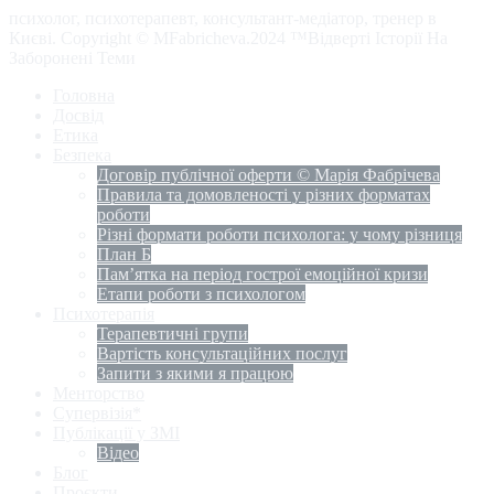
психолог, психотерапевт, консультант-медіатор, тренер в
Києві. Copyright © MFabricheva.2024 ™Відверті Історії На
Заборонені Теми
Головна
Досвід
Етика
Безпека
Договір публічної оферти © Марія Фабрічева
Правила та домовленості у різних форматах
роботи
Різні формати роботи психолога: у чому різниця
План Б
Пам’ятка на період гострої емоційної кризи
Етапи роботи з психологом
Психотерапія
Терапевтичні групи
Вартість консультаційних послуг
Запити з якими я працюю
Менторство
Супервізія*
Публікації у ЗМІ
Відео
Блог
Проєкти