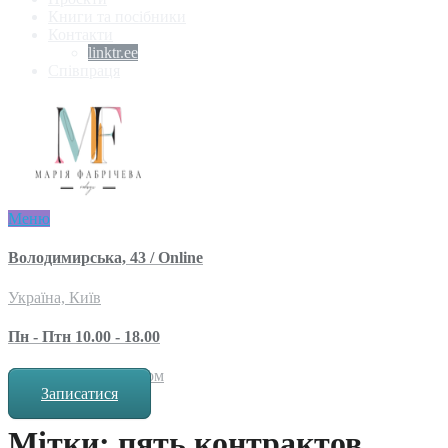
Книги та посібники
Контакти
linktr.ee
Співпраця
Меню
Володимирська, 43 / Online
Україна, Київ
Пн - Птн 10.00 - 18.00
за попереднім записом
Записатися
Мітки: пять контрактов