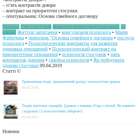
– п’ять контрактів довіри
– контракт на пріоритетні стосунки
– опитувальник: Основи сімейного договору
Новини
Світ стосунків
Формула екологічної поведінки
це
цікаво
Життєві запитання
•
консультація психолога
•
Марія
Фабрічева
•
опросник "Основы семейного договора
•
послуги
психолога
•
Психологические контракты для развития
здоровых отношений
•
Психологический контракт на
приоритетные отношения
•
психологія стосунків
•
пять
контрактов доверия
•
сімейна психологія
•
Як побудувати
здорові стосунки
09.04.2019
Статті ©
Травматична подія, травматичний досвід і психологічна травма
06.03.2026
Теорія життєвих сценаріїв. [уривок з книжки «Гора з плечей. Як виявити
і подолати 13 психологічних заборон»]
04.04.2025
Новини