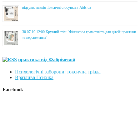
відгуки: лекція Токсичні стосунки в Aids.ua
30.07.19 12:00 Круглий стіл: “Фінансова грамотність для дітей: практики
та перспективи”
практика від Фабрічевой
Психологічні заборони: токсична тріада
Вразлива Психіка
Facebook