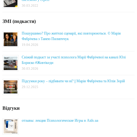
30.03.2022
ЗМІ (подкасти)
Пошуршимо? Про життєві сценарії, які повторюються. © Марія
Фабрічева з Танею Пилипччук
19.04.2026
Свіжий подкаст за участі психолога Марії Фабрічевої на каналі Юлі
Бориско #Жовтікеди
30.03.2026
Підсумки року – підбивати чи ні? || Марія Фабрічева та Юлія Зорій
29.12.2025
Відгуки
отзывы: лекция Психологические Игры в Aids.ua