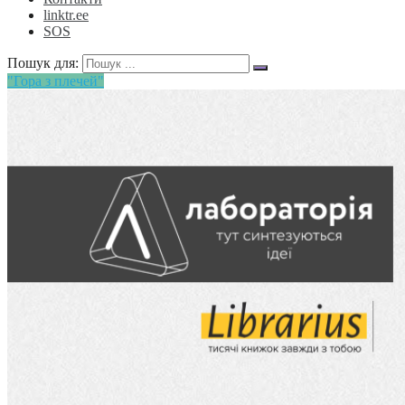
linktr.ee
SOS
Пошук для:
"Гора з плечей"