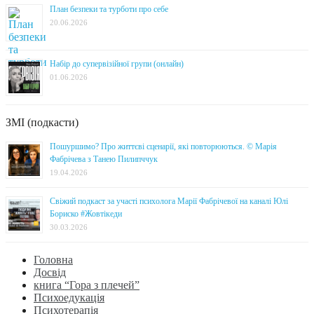
План безпеки та турботи про себе
20.06.2026
Набір до супервізійної групи (онлайн)
01.06.2026
ЗМІ (подкасти)
Пошуршимо? Про життєві сценарії, які повторюються. © Марія
Фабрічева з Танею Пилипччук
19.04.2026
Свіжий подкаст за участі психолога Марії Фабрічевої на каналі Юлі
Бориско #Жовтікеди
30.03.2026
Головна
Досвід
книга “Гора з плечей”
Психоедукація
Психотерапія