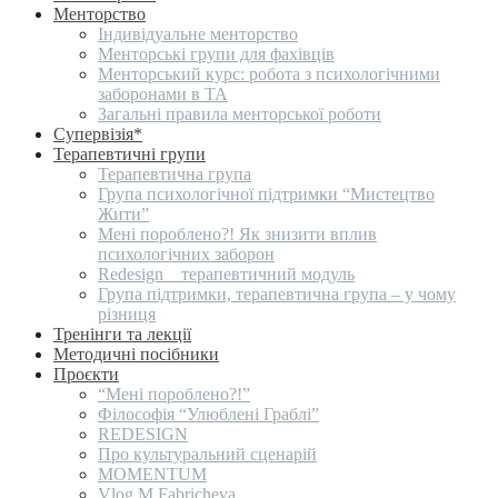
Менторство
Індивідуальне менторство
Менторські групи для фахівців
Менторський курс: робота з психологічними
заборонами в ТА
Загальні правила менторської роботи
Супервізія*
Терапевтичні групи
Терапевтична група
Група психологічної підтримки “Мистецтво
Жити”
Мені пороблено?! Як знизити вплив
психологічних заборон
Redesign _ терапевтичний модуль
Група підтримки, терапевтична група – у чому
різниця
Тренінги та лекції
Методичні посібники
Проєкти
“Мені пороблено?!”
Філософія “Улюблені Граблі”
REDESIGN
Про культуральний сценарій
MOMENTUM
Vlog M.Fabricheva