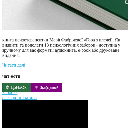
книга психотерапевтки Марії Фабрічевої «Гора з плечей. Як
виявити та подолати 13 психологічних заборон» доступна у
зручному для вас форматі: аудіокнига, e-book або друковане
видання.
Читати далі
чат-боти
🤖 ЦеНеОК
💬 Змі(ц)нюй
E-books
електронні книги