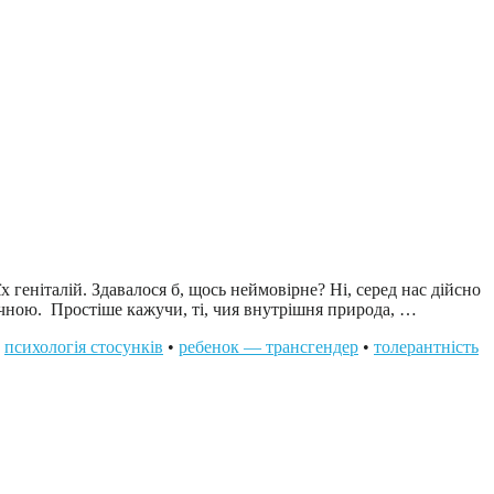
геніталій. Здавалося б, щось неймовірне? Ні, серед нас дійсно
гічною. Простіше кажучи, ті, чия внутрішня природа, …
•
психологія стосунків
•
ребенок — трансгендер
•
толерантність