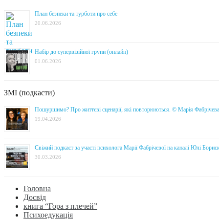
План безпеки та турботи про себе
20.06.2026
Набір до супервізійної групи (онлайн)
01.06.2026
ЗМІ (подкасти)
Пошуршимо? Про життєві сценарії, які повторюються. © Марія Фабрічев
19.04.2026
Свіжий подкаст за участі психолога Марії Фабрічевої на каналі Юлі Борис
30.03.2026
Головна
Досвід
книга “Гора з плечей”
Психоедукація