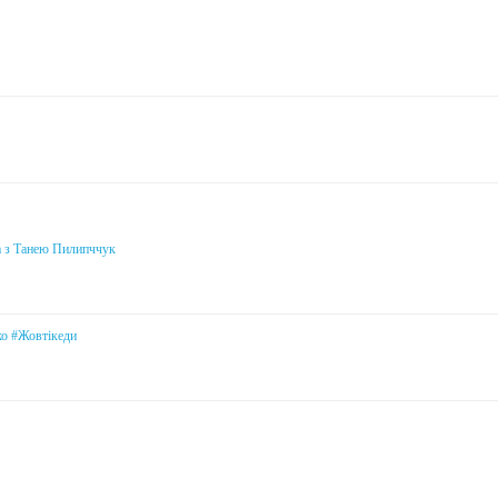
а з Танею Пилипччук
ко #Жовтікеди