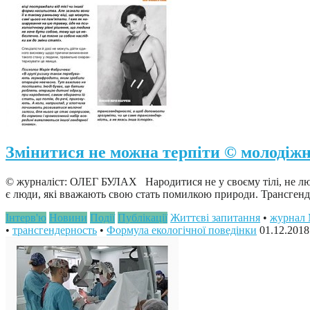
Змінитися не можна терпіти © молоді
© журналіст: ОЛЕГ БУЛАХ Народитися не у своєму тілі, не любит
є люди, які вважають свою стать помилкою природи. Трансгенде
Інтерв'ю
Новини
Події
Публікації
Життєві запитання
•
журнал
•
трансгендерность
•
Формула екологічної поведінки
01.12.2018