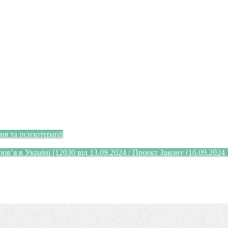
я та психотерапії
’я в Україні [12030 від 13.09.2024 / Проект Закону (16.09.2024 