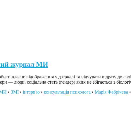
жний журнал МИ
и власне відображення у дзеркалі та відчувати відразу до своїх 
ри — люди, соціальна стать (гендер) яких не збігається з біоло
 МИ
•
ЗМІ
•
інтерв'ю
•
консультація психолога
•
Марія Фабрічева