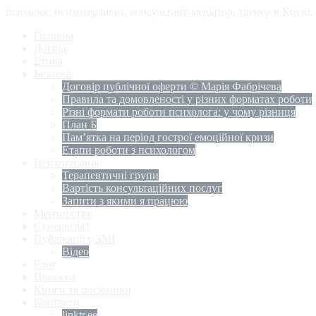
психолог, психотерапевт, консультант-медіатор, тренер в Києві
Головна
Досвід
Етика
Безпека
Договір публічної оферти © Марія Фабрічева
Правила та домовленості у різних форматах роботи
Різні формати роботи психолога: у чому різниця
План Б
Пам’ятка на період гострої емоційної кризи
Етапи роботи з психологом
Психотерапія
Терапевтичні групи
Вартість консультаційних послуг
Запити з якими я працюю
Менторство
Супервізія*
Публікації у ЗМІ
Відео
Блог
Проєкти
Книги та посібники
Контакти
linktr.ee