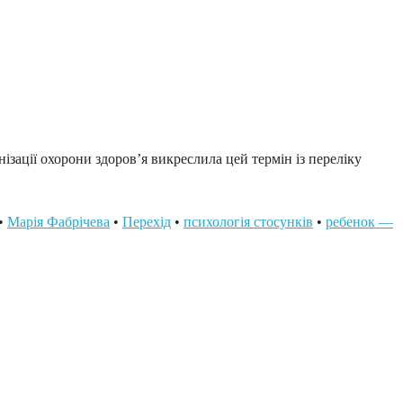
ізації охорони здоров’я викреслила цей термін із переліку
•
Марія Фабрічева
•
Перехід
•
психологія стосунків
•
ребенок —