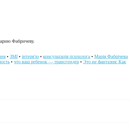
Марию Фабричеву.
ння
•
ЗМІ
•
інтерв'ю
•
консультація психолога
•
Марія Фабрічева
ность
•
что ваш ребенок — трансгендер
•
Это не фантазия: Как