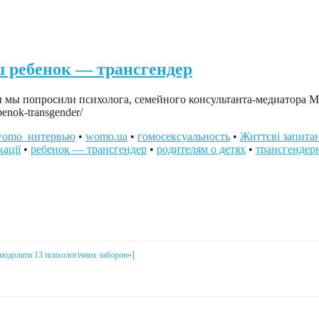
ш ребенок — трансгендер
ы мы попросили психолога, семейного консультанта-медиатора 
benok-transgender/
omo_интервью
•
womo.ua
•
гомосексуальность
•
Життєві запита
кації
•
ребенок — трансгендер
•
родителям о детях
•
трансгендер
і подолати 13 психологічних заборон»]