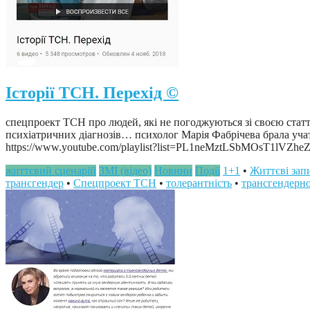
Історії ТСН. Перехід ©
спецпроект ТСН про людей, які не погоджуються зі своєю статтю
психіатричних діагнозів… психолог Марія Фабрічева брала учать
https://www.youtube.com/playlist?list=PL1neMztLSbMOsT1lVZ
життєвий сценарій
ЗМІ (відео)
Новини
Події
1+1
•
Життєві зап
трансгендер
•
Спецпроект ТСН
•
толерантність
•
трансгендерн