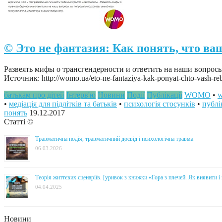
© Это не фантазия: Как понять, что ва
Развеять мифы о трансгендерности и ответить на наши вопрос
Источник: http://womo.ua/eto-ne-fantaziya-kak-ponyat-chto-vash-re
батькам про дітей
Інтерв'ю
Новини
Події
Публікації
WOMO
•
w
•
медіація для підлітків та батьків
•
психологія стосунків
•
публі
понять
19.12.2017
Статті ©
Травматична подія, травматичний досвід і психологічна травма
06.03.2026
Теорія життєвих сценаріїв. [уривок з книжки «Гора з плечей. Як виявити 
04.04.2025
Новини