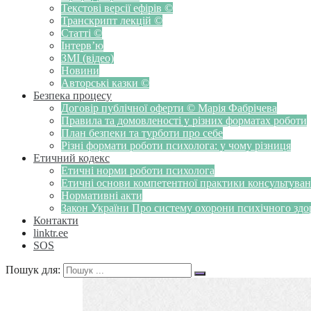
Текстові версії ефірів ©
Транскрипт лекцій ©
Статті ©
Інтерв’ю
ЗМІ (відео)
Новини
Авторські казки ©
Безпека процесу
Договір публічної оферти © Марія Фабрічева
Правила та домовленості у різних форматах роботи
План безпеки та турботи про себе
Різні формати роботи психолога: у чому різниця
Етичний кодекс
Етичні норми роботи психолога
Етичні основи компетентної практики консультуванн
Нормативні акти
Закон України Про систему охорони психічного здоров
Контакти
linktr.ee
SOS
Пошук для: