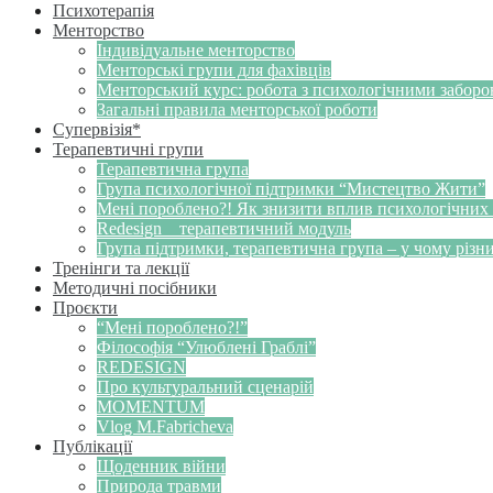
Психотерапія
Менторство
Індивідуальне менторство
Менторські групи для фахівців
Менторський курс: робота з психологічними забор
Загальні правила менторської роботи
Супервізія*
Терапевтичні групи
Терапевтична група
Група психологічної підтримки “Мистецтво Жити”
Мені пороблено?! Як знизити вплив психологічних
Redesign _ терапевтичний модуль
Група підтримки, терапевтична група – у чому різн
Тренінги та лекції
Методичні посібники
Проєкти
“Мені пороблено?!”
Філософія “Улюблені Граблі”
REDESIGN
Про культуральний сценарій
MOMENTUM
Vlog M.Fabricheva
Публікації
Щоденник війни
Природа травми