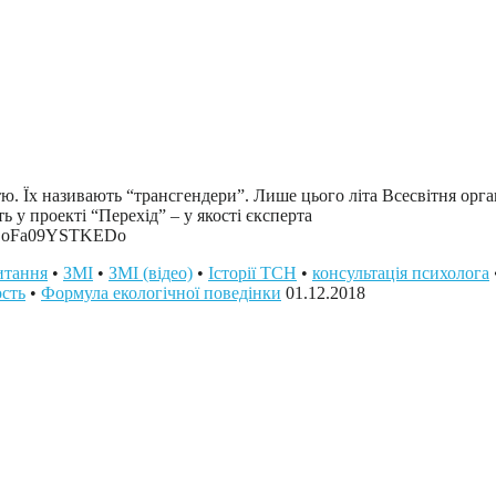
. Їх називають “трансгендери”. Лише цього літа Всесвітня орган
 у проекті “Перехід” – у якості єксперта
heZoFa09YSTKEDo
итання
•
ЗМІ
•
ЗМІ (відео)
•
Історії ТСН
•
консультація психолога
ость
•
Формула екологічної поведінки
01.12.2018