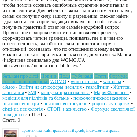
чтобы помочь осознать ошибочные стратегии воспитания и
их последствия. Для ребенка важны знания о том, что в кругу
семьи он получит силу, защиту и разрешения, сможет найти
здравый смысл в происходящих вокруг него событиях и
получить грамотный ответ на самый неудобной вопрос.
Правильное и здоровое воспитание позволяет ребенку
сформировать четкие границы, понимать, где и в чем его
ответственность, выработать свои ценности и формат
отношений, осознавать, что по отношению к нему делать
можно, а что категорически нельзя и не допустимо. © Мария
Фабричева специально для WOMO.UA
http://womo.ua/author/maria_fabricheva/
батькам про дітей
Новини
Події
Публікації
Статті
Формула
екологічної поведінки
WOMO
•
womo_статьи
•
womo.ua
•
абьюз
•
Выйти из атмосферы насилия
•
газлайтинг
•
Життєві
запитання
•
ЗМІ
•
консультація психолога
•
Марія Фабрічева
•
медіація для підлітків та батьків
•
психологическое насилие
•
психологічні ігри
•
психологія стосунків
•
родителям о детях
•
сімейна психологія
•
СТОП_насильство
•
Формула екологічної
поведінки
26.11.2017
Статті ©
Травматична подія, травматичний досвід і психологічна травма
06.03.2026