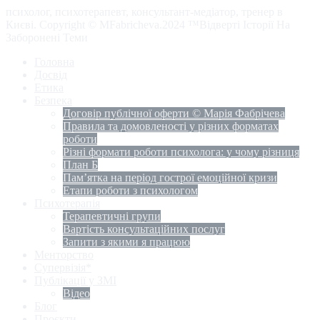
психолог, психотерапевт, консультант-медіатор, тренер в
Києві. Copyright © MFabricheva.2024 ™Відверті Історії На
Заборонені Теми
Головна
Досвід
Етика
Безпека
Договір публічної оферти © Марія Фабрічева
Правила та домовленості у різних форматах
роботи
Різні формати роботи психолога: у чому різниця
План Б
Пам’ятка на період гострої емоційної кризи
Етапи роботи з психологом
Психотерапія
Терапевтичні групи
Вартість консультаційних послуг
Запити з якими я працюю
Менторство
Супервізія*
Публікації у ЗМІ
Відео
Блог
Проєкти