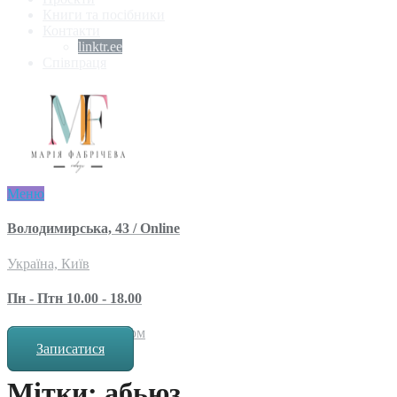
Книги та посібники
Контакти
linktr.ee
Співпраця
Меню
Володимирська, 43 / Online
Україна, Київ
Пн - Птн 10.00 - 18.00
за попереднім записом
Записатися
Мітки: абьюз