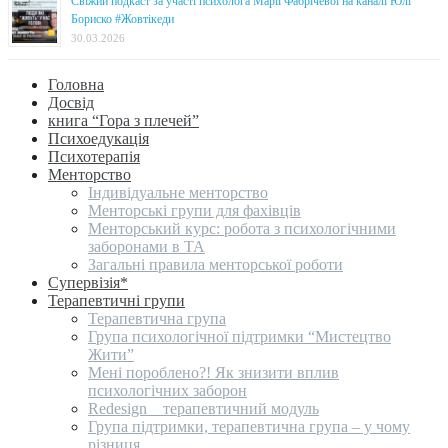
Свіжий подкаст за участі психолога Марії Фабрічевої на каналі Юлі
Бориско #Жовтікеди
30.03.2026
Головна
Досвід
книга “Гора з плечей”
Психоедукація
Психотерапія
Менторство
Індивідуальне менторство
Менторські групи для фахівців
Менторський курс: робота з психологічними
заборонами в ТА
Загальні правила менторської роботи
Супервізія*
Терапевтичні групи
Терапевтична група
Група психологічної підтримки “Мистецтво
Жити”
Мені пороблено?! Як знизити вплив
психологічних заборон
Redesign _ терапевтичний модуль
Група підтримки, терапевтична група – у чому
різниця