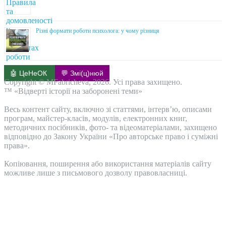
Різні формати роботи психолога: у чому різниця
🤖 ЦеНеОК
💬 Змі(ц)нюй
Copyright © MFabricheva, 2026. Усі права захищено.
™ «Відверті історії на заборонені теми»
Весь контент сайту, включно зі статтями, інтерв’ю, описами
програм, майстер-класів, модулів, електронних книг,
методичних посібників, фото- та відеоматеріалами, захищено
відповідно до Закону України «Про авторське право і суміжні
права».
Копіювання, поширення або використання матеріалів сайту
можливе лише з письмового дозволу правовласниці.