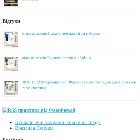
Відгуки
отзывы: лекция Психологические Игры в Aids.ua
відгуки: лекція Токсичні стосунки в Aids.ua
30.07.19 12:00 Круглий стіл: “Фінансова грамотність для дітей: практики
та перспективи”
практика від Фабрічевой
Психологічні заборони: токсична тріада
Вразлива Психіка