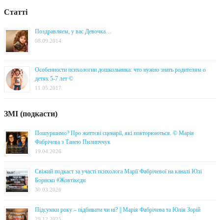
Статті
Поздравляем, у вас Девочка…
08.09.2014
Особенности психологии дошкольника: что нужно знать родителям о
детях 5-7 лет ©
11.05.2017
ЗМІ (подкасти)
Пошуршимо? Про життєві сценарії, які повторюються. © Марія
Фабрічева з Танею Пилипччук
19.04.2026
Свіжий подкаст за участі психолога Марії Фабрічевої на каналі Юлі
Бориско #Жовтікеди
30.03.2026
Підсумки року – підбивати чи ні? || Марія Фабрічева та Юлія Зорій
29.12.2025