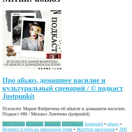
Про абьюз, домашнее насилие и
культуральный сценарий / © подкаст
Justpunkit
Психолог Мария Фабричева об абьюзе и домашнем насилии.
Подкаст #80 / Михаил Левченко (justpunkit)
ЗМІ (відео)
Інтерв'ю
Новини
Публікації
Justpunkit
•
абьюз
•
Відверті історії на заборонені теми
•
Життєві запитання
•
ЗМІ