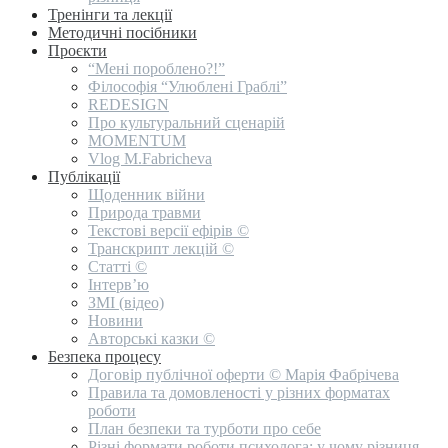
Тренінги та лекції
Методичні посібники
Проєкти
“Мені пороблено?!”
Філософія “Улюблені Граблі”
REDESIGN
Про культуральний сценарій
MOMENTUM
Vlog M.Fabricheva
Публікації
Щоденник війни
Природа травми
Текстові версії ефірів ©
Транскрипт лекцій ©
Статті ©
Інтерв’ю
ЗМІ (відео)
Новини
Авторські казки ©
Безпека процесу
Договір публічної оферти © Марія Фабрічева
Правила та домовленості у різних форматах
роботи
План безпеки та турботи про себе
Різні формати роботи психолога: у чому різниця