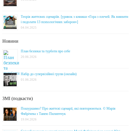
Теорія життєвих сценаріїв. [уривок з книжки «Гора з плечей. Як виявити
і подолати 13 психологічних заборон»]
04.04.2025
Новини
План безпеки та турботи про себе
20.06.2026
Набір до супервізійної групи (онлайн)
01.06.2026
ЗМІ (подкасти)
Пошуршимо? Про життєві сценарії, які повторюються. © Марія
Фабрічева з Танею Пилипччук
19.04.2026