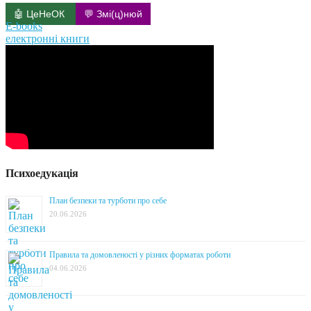
🤖 ЦеНеОК
💬 Змі(ц)нюй
E-books
електронні книги
Психоедукація
План безпеки та турботи про себе
20.06.2026
Правила та домовленості у різних форматах роботи
04.06.2026