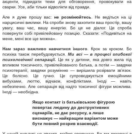
акценти, підкидати теми для обговорення, провокувати на
сварки. Усе, аби тільки відволікти від правди.
Але я дуже прошу вас:
не розмінюйтесь
.
Не ведіться на ці
нарцисичні виклики. На спроби знову захопити ваш простір, вашу
увагу, ваш час, вашу енергію. Бо це не діалог. Це спроба
повернути собі привілейовану позицію. Сказати: «Подивіться на
мене, мені все ще можна».
Нам зараз важливо навчитися іншого
.
Крок за кроком. Бо
психіка також перебудовується.
Ми всі — в процесі глибокої
психологічної сепарації.
Це як у дитини, яка довго жила під
впливом токсичного, привілейованого батька, а потім — завдяки
психотерапії, завдяки розумінню — вирішила розірвати зв’язок.
Це болісно. Це гучно. Це супроводжується емоційними
вибухами, люттю, відчаєм, конфліктами. Іноді — навіть
небезпечно. Але сепарація від надто токсичної фігури можлива.
Іноді — необхідна.
Якщо контакт із батьківською фігурою
повертає людину до деструктивних
сценаріїв, не дає ресурсу, а лише
виснажує — найкращим варіантом може
бути повний розрив взаємодії.
У нашій культурі це звучить майже
єретично
. Бо ми виховані в