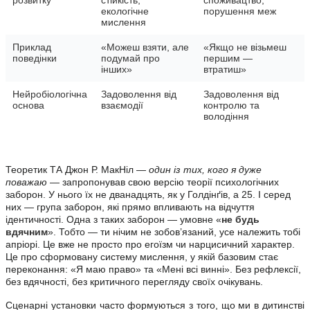
екологічне
порушення меж
мислення
Приклад
«Можеш взяти, але
«Якщо не візьмеш
поведінки
подумай про
першим —
інших»
втратиш»
Нейробіологічна
Задоволення від
Задоволення від
основа
взаємодії
контролю та
володіння
Теоретик ТА
Джон Р. МакНіл
—
один із тих, кого я дуже
поважаю
— запропонував свою версію теорії психологічних
заборон. У нього їх не дванадцять, як у Голдінґів, а 25.
І серед
них — група заборон, які прямо впливають на відчуття
ідентичності.
Одна з таких заборон — умовне «
не будь
вдячним
». Тобто — ти нічим не зобов’язаний, усе належить тобі
апріорі. Це вже не просто про егоїзм чи нарцисичний характер.
Це про сформовану систему мислення, у якій базовим стає
переконання: «Я маю право» та «Мені всі винні». Без рефлексії,
без вдячності, без критичного перегляду своїх очікувань.
Сценарні установки часто формуються з того, що ми в дитинстві