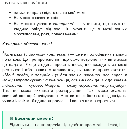
І тут важливо пам’ятати:
ви маєте право відстоювати свої межі
Ви можете сказати «ні»
2
Ви можете укласти
контракт
— уточнити, що саме ця
людина очікує від вас. Чи входить це в межі ваших
можливостей, ролі, повноважень?
Контракт адекватності
2
Контракт
(
у данному контексті
) — це не про офіційну папку з
печаткою. Це про прояснення: що саме потрібно, і чи ви в змозі
це надати. Якщо людина просить щось, що виходить за межі
реальності або ваших можливостей, ви маєте право сказати:
«
Мені шкода, я розумію що для вас це важливо, але зараз я
можу запропонувати лише ось це, ось це і ось це. Якщо вам це
підходить — чудово. Якщо ні — можу порадити іншу службу.
»
Так, це може викликати розчарування. Так, може зламати
звичний сценарій очікування. Але ви не зобов’язані відповідати
чужим ілюзіям. Людина доросла — і вона з цим впорається.
🟢
Важливий момент:
Відмовити — це не агресія. Це турбота про межі — і свої, і