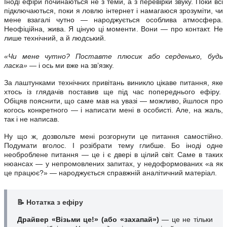
Іноді ефіри починаються не з теми, а з перевірки звуку. Поки всі
підключаються, поки я ловлю інтернет і намагаюся зрозуміти, чи
мене взагалі чутно — народжується особлива атмосфера.
Неофіційна, жива. Я ціную ці моменти. Вони — про контакт. Не
лише технічний, а й людський.
«Чи мене чутно? Поставте плюсик або серденько, будь
ласка»
— і ось ми вже на зв’язку.
За лаштунками технічних привітань виникло цікаве питання, яке
хтось із глядачів поставив ще під час попереднього ефіру.
Обіцяв пояснити, що саме мав на увазі — можливо, йшлося про
когось конкретного — і написати мені в особисті. Але, на жаль,
так і не написав.
Ну що ж, дозвольте мені розгорнути це питання самостійно.
Подумати вголос. І розібрати тему глибше. Бо іноді одне
необроблене питання — це і є двері в цілий світ. Саме в таких
нюансах — у непромовлених запитах, у недоформованих «а як
це працює?» — народжується справжній аналітичний матеріал.
📝 Нотатка з ефіру
Драйвер «Візьми це!» (або «захапай»)
— це не тільки