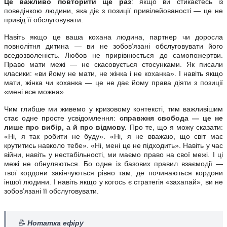
Це важливо повторити ще раз
: якщо ви стикаєтесь із
поведінкою людини, яка діє з позиції привілейованості — це не
привід її обслуговувати.
Навіть якщо це ваша кохана людина, партнер чи доросла
повнолітня дитина — ви не зобов’язані обслуговувати його
вседозволеність. Любов не прирівнюється до самопожертви.
Право мати межі — не скасовується стосунками. Як писали
класики: «ви йому не мати, не жінка і не коханка». І навіть якщо
мати, жінка чи коханка — це не дає йому права діяти з позиції
«мені все можна».
Чим глибше ми живемо у кризовому контексті, тим важливішим
стає одне просте усвідомлення:
справжня свобода — це не
лише про вибір, а й про відмову.
Про те, що я можу сказати:
«Ні, я так робити не буду». «Ні, я не вважаю, що світ має
крутитись навколо тебе». «Ні, мені це не підходить». Навіть у час
війни, навіть у нестабільності, ми маємо право на свої межі. І ці
межі не обнуляються. Бо одне із базових правил взаємодії —
твої кордони закінчуються рівно там, де починаються кордони
іншої людини. І навіть якщо у когось є стратегія «захапай», ви не
зобов’язані її обслуговувати.
📝
Нотатка ефіру