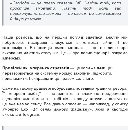
«Свобода — це право сказати “ні”. Навіть тоді, коли
простіше змовчати. Навіть тоді, коли вас
переконують, що відмова — це егоїзм. Бо саме відмова
й формує межі».
Наша розмова, що на перший погляд здається аналітично-
побутовою, насправді вписується в контекст війни. І це
закономірно. Бо позиція «мені можна» — це не лише про
виховання чи стиль стосунків. Це — про великі сценарії, зокрема
імперські.
Привілей як імперська стратегія
— це коли «візьми це»
перетворюється на системну норму: захопити, підкорити,
привласнити. І виправдати це правом сильного.
Саме на такому драйвері побудована поведінка країни-агресора.
Її імперські амбіції — не виняток, а класичне продовження
сценарію: «мені можна – тобі ні». І правду кажучи, аналізувати
це вже немає сенсу. Все давно описано — наприклад, у списку
Умберто Еко
«14 ознак вічного фашизму»
, який я сьогодні
виклала в Telegram.