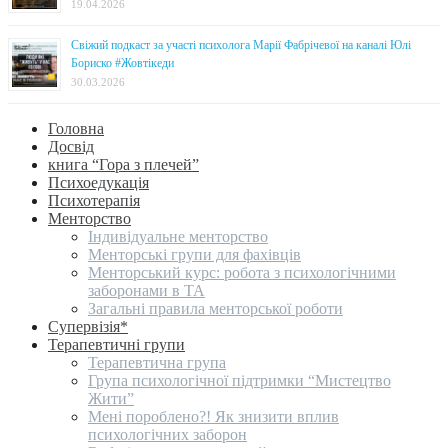
19.04.2026
Свіжий подкаст за участі психолога Марії Фабрічевої на каналі Юлі
Бориско #Жовтікеди
30.03.2026
Головна
Досвід
книга “Гора з плечей”
Психоедукація
Психотерапія
Менторство
Індивідуальне менторство
Менторські групи для фахівців
Менторський курс: робота з психологічними
заборонами в ТА
Загальні правила менторської роботи
Супервізія*
Терапевтичні групи
Терапевтична група
Група психологічної підтримки “Мистецтво
Жити”
Мені пороблено?! Як знизити вплив
психологічних заборон