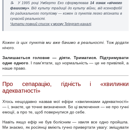
📝
У 1995 році Умберто Еко сформулював
14 ознак «вічного
фашизму»
. Від культу традиції до культу війни, від ксенофобії
до радикального популізму — кожен із пунктів легко впізнати в
сучасній реальності.
Читати повний список у моєму Telegram-каналі
.
Кожен із цих пунктів ми вже бачимо в реальності
. Тож додати
нічого.
Залишається головне — діяти. Триматися. Підтримувати
одне одного
. І пам’ятати, що нормальність — це не привілей, а
наше право.
Про сепарацію, гідність і «хвилинки
адекватності»
Хтось нещодавно назвав мої ефіри «хвилинками адекватності»
— і, знаєте, це точне визначення. Бо ці включення — не про гучні
емоції, а про те, щоб повернутися до себе.
Навіть якщо ефір не був болісним — хвиля все одно пройшла.
Ми знаємо, як росіянці вміють гучно привертати увагу: зміщувати