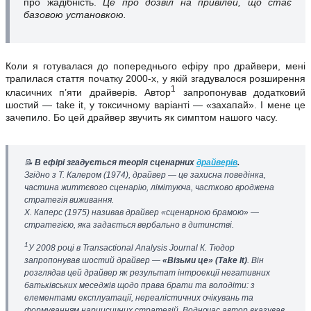
про жадібність.
Це про дозвіл на привілей, що стає
базовою установкою.
Коли я готувалася до попереднього ефіру про драйвери, мені
трапилася стаття початку 2000-х, у якій згадувалося розширення
1
класичних п’яти драйверів. Автор
запропонував додатковий
шостий — take it, у токсичному варіанті — «захапай». І мене це
зачепило. Бо цей драйвер звучить як симптом нашого часу.
📝
В ефірі згадується теорія сценарних
драйверів
.
Згідно з Т. Калером (1974), драйвер — це захисна поведінка,
частина життєвого сценарію, лімітуюча, частково вроджена
стратегія виживання.
Х. Каперс (1975) називав драйвер «сценарною брамою» —
стратегією, яка задається вербально в дитинстві.
1
У 2008 році в
Transactional Analysis Journal
К. Тюдор
запропонував шостий драйвер —
«Візьми це» (Take It)
. Він
розглядав цей драйвер як результат інтроекції негативних
батьківських меседжів щодо права брати та володіти: з
елементами експлуатації, нереалістичних очікувань та
формуванням нарцисичних стратегій. Водночас автор вказував