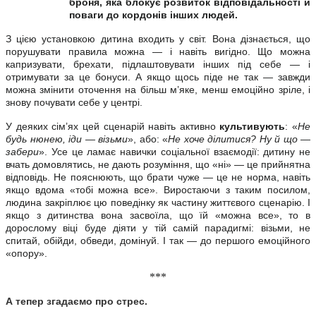
броня, яка блокує розвиток відповідальності й
поваги до кордонів інших людей.
З цією установкою дитина входить у світ. Вона дізнається, що
порушувати правила можна — і навіть вигідно. Що можна
капризувати, брехати, підлаштовувати інших під себе — і
отримувати за це бонуси. А якщо щось піде не так — завжди
можна змінити оточення на більш м’яке, менш емоційно зріле, і
знову почувати себе у центрі.
У деяких сім’ях цей сценарій навіть активно
культивують
: «
Не
будь нюнею, іди — візьми
», або: «
Не хоче ділитися? Ну й що —
забери
». Усе це ламає навички соціальної взаємодії: дитину не
вчать домовлятись, не дають розуміння, що «ні» — це прийнятна
відповідь. Не пояснюють, що брати чуже — це не норма, навіть
якщо вдома «тобі можна все». Виростаючи з таким посилом,
людина закріплює цю поведінку як частину життєвого сценарію. І
якщо з дитинства вона засвоїла, що їй «можна все», то в
дорослому віці буде діяти у тій самій парадигмі: візьми, не
спитай, обійди, обведи, домінуй. І так — до першого емоційного
«опору».
***
А тепер згадаємо про стрес.