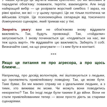
парадигмі обов’язку: поважати, терпіти, взаємодіяти. Але іноді
найкращий вибір — це розірвати жорсткий симбіоз. І зараз, на
рівні країни, ми всі — у цьому процесі. Це не тільки політична чи
військова історія. Це психоемоційна сепарація від токсичного
домінуючого
сценарію, який тримав нас у тіні.
Зверніть увагу
:
вам не обов’язково знову віддавати
важливість.
Так, будуть провокації. Так, «гойдалки»
запускаються. І знову починається це: «подивіться на нас, ми
теж щось варті». Не віддавайте цю важливість. Заберіть її собі.
Визначайте самі, на що реагувати — і з ким бути в контакті.
***
Якщо це питання не про агресора, а про щось
ближче…
Наприклад, про досвід волонтерів, які зіштовхуються з людьми,
що проявляють привілейовану поведінку. Так, це може бути.
Таке буває. Бо ми маємо справу не з ідеальними людьми, а з
тими, хто виживає як може. Чи можуть вони поводитись
некоректно? Так. Бо іноді люди були такими й до війни. Вони не
стали привілейованими тепер — вони просто діють за старими
сценаріями.