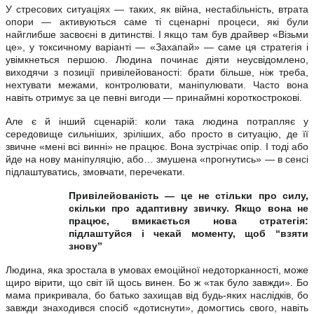
У стресових ситуаціях — таких, як війна, нестабільність, втрата
опори — активуються саме ті сценарні процеси, які були
найглибше засвоєні в дитинстві. І якщо там був драйвер «Візьми
це», у токсичному варіанті — «Захапай» — саме ця стратегія і
увімкнеться першою. Людина починає діяти неусвідомлено,
виходячи з позиції привілейованості: брати більше, ніж треба,
нехтувати межами, контролювати, маніпулювати. Часто вона
навіть отримує за це певні вигоди — принаймні короткострокові.
Але є й інший сценарій: коли така людина потрапляє у
середовище сильніших, зріліших, або просто в ситуацію, де її
звичне «мені всі винні» не працює. Вона зустрічає опір. І тоді або
йде на нову маніпуляцію, або… змушена «прогнутись» — в сенсі
підлаштуватись, змовчати, перечекати.
Привілейованість — це не стільки про силу,
скільки про адаптивну звичку. Якщо вона не
працює, вмикається нова стратегія:
підлаштуйся і чекай моменту, щоб “взяти
знову”
Людина, яка зростала в умовах емоційної недоторканності, може
щиро вірити, що світ їй щось винен. Бо ж «так було завжди». Бо
мама прикривала, бо батько захищав від будь-яких наслідків, бо
завжди знаходився спосіб «дотиснути», домогтись свого, навіть