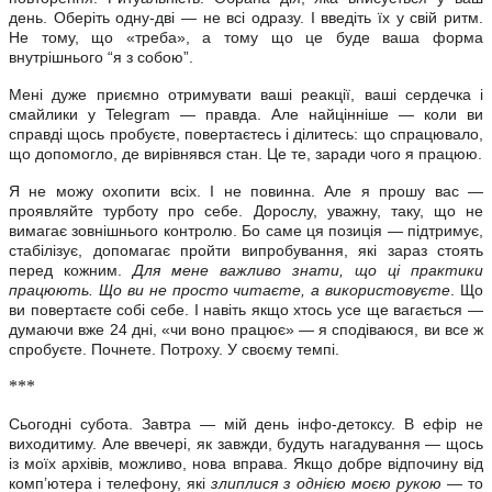
день. Оберіть одну-дві — не всі одразу. І введіть їх у свій ритм.
Не тому, що «треба», а тому що це буде ваша форма
внутрішнього “я з собою”.
Мені дуже приємно отримувати ваші реакції, ваші сердечка і
смайлики у Telegram — правда. Але найцінніше — коли ви
справді щось пробуєте, повертаєтесь і ділитесь: що спрацювало,
що допомогло, де вирівнявся стан. Це те, заради чого я працюю.
Я не можу охопити всіх. І не повинна. Але я прошу вас —
проявляйте турботу про себе. Дорослу, уважну, таку, що не
вимагає зовнішнього контролю. Бо саме ця позиція — підтримує,
стабілізує, допомагає пройти випробування, які зараз стоять
перед кожним.
Для мене важливо знати, що ці практики
працюють. Що ви не просто читаєте, а використовуєте
. Що
ви повертаєте собі себе. І навіть якщо хтось усе ще вагається —
думаючи вже 24 дні, «чи воно працює» — я сподіваюся, ви все ж
спробуєте. Почнете. Потроху. У своєму темпі.
***
Сьогодні субота. Завтра — мій день інфо-детоксу. В ефір не
виходитиму. Але ввечері, як завжди, будуть нагадування — щось
із моїх архівів, можливо, нова вправа. Якщо добре відпочину від
комп’ютера і телефону, які
злиплися з однією моєю рукою
— то