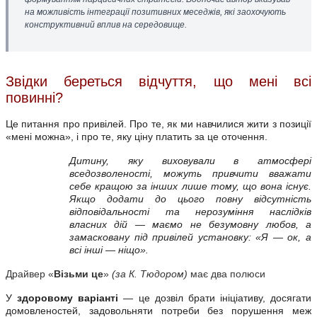
на можливість інтеграції позитивних меседжів, які заохочують
конструктивний вплив на середовище.
Звідки береться відчуття, що мені всі
повинні?
Це питання про привілей. Про те, як ми навчилися жити з позиції
«мені можна», і про те, яку ціну платить за це оточення.
Дитину, яку виховували в атмосфері
вседозволеності, можуть привчити вважати
себе кращою за інших лише тому, що вона існує.
Якщо додати до цього повну відсутність
відповідальності та нерозуміння наслідків
власних дій — маємо не безумовну любов, а
замасковану під привілей установку: «Я — ок, а
всі інші — ніщо».
Драйвер «
Візьми це
»
(за К. Тюдором)
має два полюси
У
здоровому варіанті
— це дозвіл брати ініціативу, досягати
домовленостей, задовольняти потреби без порушення меж