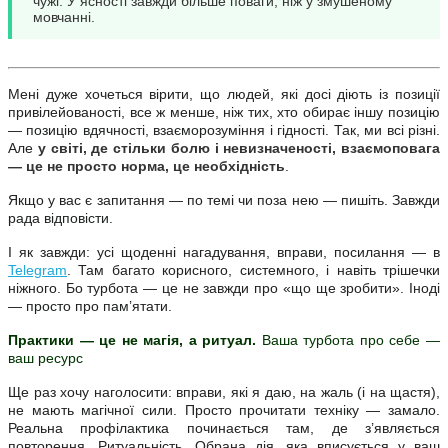
чужі. У ясності завжди більше поваги, ніж у змушеному
мовчанні.
Мені дуже хочеться вірити, що людей, які досі діють із позиції
привілейованості, все ж менше, ніж тих, хто обирає іншу позицію
— позицію вдячності, взаєморозуміння і гідності. Так, ми всі різні.
Але
у світі, де стільки болю і невизначеності, взаємоповага
— це не просто норма, це необхідність
.
Якщо у вас є запитання — по темі чи поза нею — пишіть. Завжди
рада відповісти.
І як завжди: усі щоденні нагадування, вправи, посилання — в
Telegram
. Там багато корисного, системного, і навіть трішечки
ніжного. Бо турбота — це не завжди про «що ще зробити». Іноді
— просто про пам’ятати.
Практики — це не магія, а ритуал.
Ваша турбота про себе —
ваш ресурс
Ще раз хочу наголосити: вправи, які я даю, на жаль (і на щастя),
не мають магічної сили. Просто прочитати техніку — замало.
Реальна профілактика починається там, де з’являється
повторення. Ритуальність. Обрана дія, яка вписується у ваш