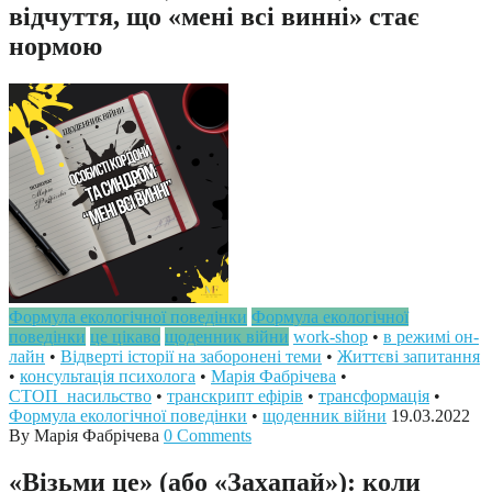
відчуття, що «мені всі винні» стає
нормою
Формула екологічної поведінки
Формула екологічної
поведінки
це цікаво
щоденник війни
work-shop
•
в режимі он-
лайн
•
Відверті історії на заборонені теми
•
Життєві запитання
•
консультація психолога
•
Марія Фабрічева
•
СТОП_насильство
•
транскрипт ефірів
•
трансформація
•
Формула екологічної поведінки
•
щоденник війни
19.03.2022
By Марія Фабрічева
0 Comments
«Візьми це» (або «Захапай»): коли