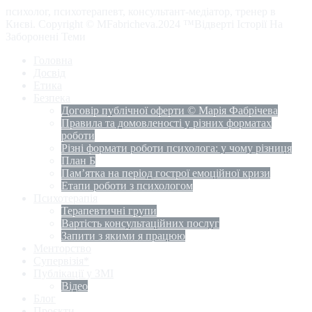
психолог, психотерапевт, консультант-медіатор, тренер в
Києві. Copyright © MFabricheva.2024 ™Відверті Історії На
Заборонені Теми
Головна
Досвід
Етика
Безпека
Договір публічної оферти © Марія Фабрічева
Правила та домовленості у різних форматах
роботи
Різні формати роботи психолога: у чому різниця
План Б
Пам’ятка на період гострої емоційної кризи
Етапи роботи з психологом
Психотерапія
Терапевтичні групи
Вартість консультаційних послуг
Запити з якими я працюю
Менторство
Супервізія*
Публікації у ЗМІ
Відео
Блог
Проєкти