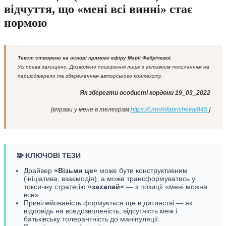
відчуття, що «мені всі винні» стає
нормою
Текст створено на основі прямого ефіру Марії Фабрічевої.
Усі права захищено. Дозволено поширення лише з активним посиланням на
першоджерело та збереженням авторського контексту.
Як зберегти особисті кордони 19_03_2022
[вправи у мене в телеграм
https://t.me/mfabricheva/845
]
🧩 КЛЮЧОВІ ТЕЗИ
Драйвер
«Візьми це»
може бути конструктивним
(ініціатива, взаємодія), а може трансформуватись у
токсичну стратегію
«захапай»
— з позиції «мені можна
все».
Привілейованість формується ще в дитинстві — як
відповідь на вседозволеність, відсутність меж і
батьківську толерантність до маніпуляції.