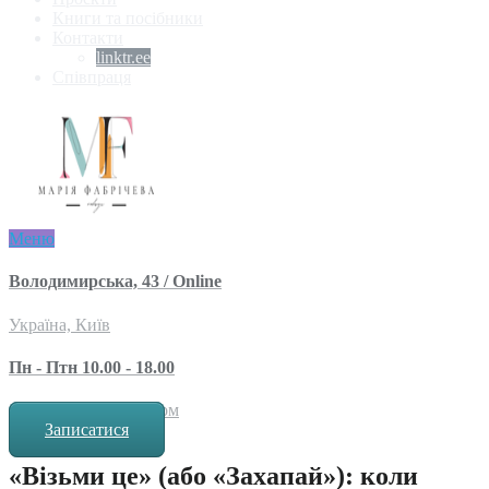
Книги та посібники
Контакти
linktr.ee
Співпраця
Меню
Володимирська, 43 / Online
Україна, Київ
Пн - Птн 10.00 - 18.00
за попереднім записом
Записатися
«Візьми це» (або «Захапай»): коли