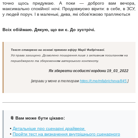
точно щось придумаю. А поки — доброго вам вечора,
максимально спокійної ночі. Продовжуємо вірити: в себе, в ЗСУ,
у людей поруч. І в маленькі, дива, які обов’язково трапляються
Всіх обіймаю. Дякую, що ви є. До зустрічі.
Текст створено на основі прямого ефіру Марії Фабрічевої.
Усі права захищено. Дозволено поширення лише з активним посиланням на
першоджерело та збереженням авторського контексту.
Як зберегти особисті кордони 19_03_2022
[вправи у мене в телеграм
https://t.me/mfabricheva/845
]
📎 Вам може бути цікаво:
•
Детальніше про сценарні драйвери
•
Пройти тест на визначення внутрішнього сценарного