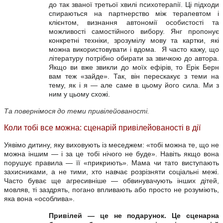
до так званої третьої хвилі психотерапії. Ці підходи
спираються на партнерство між терапевтом і
клієнтом, визнання автономії особистості та
можливості самостійного вибору. Янг пропонує
конкретні техніки, зрозумілу мову та картки, які
можна використовувати і вдома.
Я часто кажу, що
літературу потрібно обирати за звичкою до автора.
Якщо ви вже звикли до моїх ефірів, то Ерік Берн
вам теж «зайде». Так, він перескакує з теми на
тему, як і я — але саме в цьому його сила. Ми з
ним у цьому схожі.
Та повернімося до теми привілейованості.
Коли тобі все можна: сценарій привілейованості в дії
Уявімо дитину, яку виховують із меседжем: «тобі можна те, що не
можна іншим — і за це тобі нічого не буде». Навіть якщо вона
порушує правила — її «прикриють». Мама чи тато виступають
захисниками, а не тими, хто навчає розрізняти соціальні межі.
Часто буває ще агресивніше — обвинувачують інших дітей,
мовляв, ті заздрять, погано впливають або просто не розуміють,
яка вона «особлива».
Привілей — це не подарунок. Це сценарна