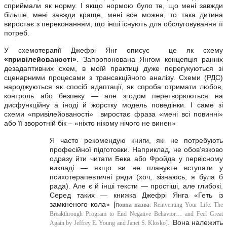
сприймали як норму. І якщо нормою було те, що мені завжди
більше, мені завжди краще, мені все можна, то така дитина
виростає з переконанням, що інші існують для обслуговування її
потреб.
У схемотерапії Джефрі Янг описує це як схему
«привілейованості»
. Запропонована Янгом концепція ранніх
дезадаптивних схем, в моїй практиці дуже перегукуються зі
сценарними процесами з трансакційного аналізу. Схеми (РДС)
народжуються як спосіб адаптації, як спроба отримати любов,
контроль або безпеку — але згодом перетворюються на
дисфункційну а іноді й жорстку модель поведінки. І саме зі
схеми «привілейованості» виростає фраза «мені всі повинні»
або її зворотній бік – «ніхто нікому нічого не винен»
Я часто рекомендую книги, які не потребують
професійної підготовки. Наприклад, не обов’язково
одразу йти читати Бека або Фройда у первісному
викладі — якщо ви не плануєте вступати у
психотерапевтичні ряди (хоч, зізнаюсь, я була б
рада). Але є й інші тексти — простіші, але глибокі.
Серед таких — книжка Джефрі Янга «Геть із
замкненого кола» [
п
овна назва
: Reinventing Your Life: The
Breakthrough Program to End Negative Behavior… and Feel Great
Вона належить
Again by Jeffrey E. Young and Janet S. Klosko].