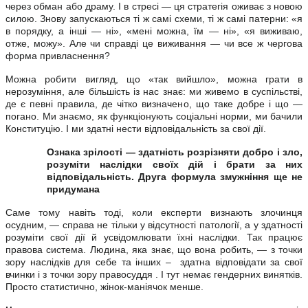
через обман або драму. І в стресі — ця стратегія оживає з новою
силою. Знову запускаються ті ж самі схеми, ті ж самі патерни: «я
в порядку, а інші — ні», «мені можна, їм — ні», «я виживаю,
отже, можу». Але чи справді це виживання — чи все ж чергова
форма привласнення?
Можна робити вигляд, що «так вийшло», можна грати в
нерозуміння, але більшість із нас знає: ми живемо в суспільстві,
де є певні правила, де чітко визначено, що таке добре і що —
погано. Ми знаємо, як функціонують соціальні норми, ми бачили
Конституцію. І ми здатні нести відповідальність за свої дії.
Ознака зрілості — здатність розрізняти добро і зло,
розуміти наслідки своїх дій і брати за них
відповідальність. Друга формула змужніння ще не
придумана
Саме тому навіть тоді, коли експерти визнають злочинця
осудним, — справа не тільки у відсутності патології, а у здатності
розуміти свої дії й усвідомлювати їхні наслідки. Так працює
правова система. Людина, яка знає, що вона робить, — з точки
зору наслідків для себе та інших – здатна відповідати за свої
вчинки і з точки зору правосуддя . І тут немає гендерних винятків.
Просто статистично, жінок-маніячок менше.