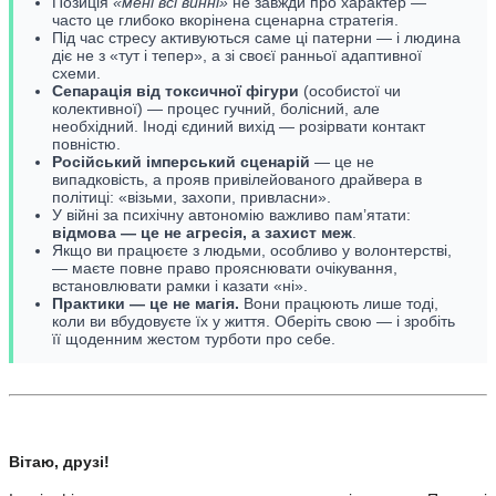
Позиція
«мені всі винні»
не завжди про характер —
часто це глибоко вкорінена сценарна стратегія.
Під час стресу активуються саме ці патерни — і людина
діє не з «тут і тепер», а зі своєї ранньої адаптивної
схеми.
Сепарація від токсичної фігури
(особистої чи
колективної) — процес гучний, болісний, але
необхідний. Іноді єдиний вихід — розірвати контакт
повністю.
Російський імперський сценарій
— це не
випадковість, а прояв привілейованого драйвера в
політиці: «візьми, захопи, привласни».
У війні за психічну автономію важливо пам’ятати:
відмова — це не агресія, а захист меж
.
Якщо ви працюєте з людьми, особливо у волонтерстві,
— маєте повне право прояснювати очікування,
встановлювати рамки і казати «ні».
Практики — це не магія.
Вони працюють лише тоді,
коли ви вбудовуєте їх у життя. Оберіть свою — і зробіть
її щоденним жестом турботи про себе.
Вітаю, друзі!