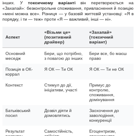
інших. У
токсичному варіанті
він перетворюється на
«Захапай»: безконтрольне споживання, привласнення й позицію
«мені можна все». Різниця — у базовій життєвій установці: «Я в
порядку, і ти — теж» проти «Я — важливий, інші — ні».
«Візьми це»
«Захапай»
Аспект
(позитивний
(токсичний
драйвер)
варіант)
Основний
Бери, що потрібно,
Бери все, бо маєш
меседж
з повагою до інших
право
Позиція в ОК-
Я ОК — Ти ОК
Я ОК — Ти не ОК
коррал
Контекст
Стимул до дії,
Примус до
ініціативи, участі
контролю,
споживання,
домінування
Батьківський
Дозвіл діяти й
Заохочення до
посил
домовлятись
заволодіння,
конкуренції
Результат
Самостійність,
Егоцентризм,
розвитку
стійкість,
споживацтво,