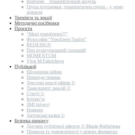
Redesign _ терапевтичний модуль
Група підтримки, терапевтична група – у чому
різниця
Тренінги та лекції
Методичні посібники
Проєкти
“Мені пороблено?!”
Філософія “Улюблені Граблі”
REDESIGN
Про культуральний сценарій
MOMENTUM
Vlog M.Fabricheva
Публікації
Щоденник війни
Природа травми
Текстові версії ефірів ©
Транскрипт лекцій ©
Статті ©
Інтерв’ю
ЗМІ (відео)
Новини
Авторські казки ©
Безпека процесу
Договір публічної оферти © Марія Фабрічева
Правила та домовленості у різних форматах