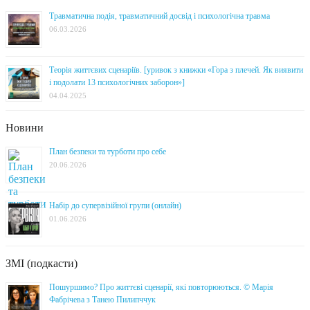
Травматична подія, травматичний досвід і психологічна травма
06.03.2026
Теорія життєвих сценаріїв. [уривок з книжки «Гора з плечей. Як виявити
і подолати 13 психологічних заборон»]
04.04.2025
Новини
План безпеки та турботи про себе
20.06.2026
Набір до супервізійної групи (онлайн)
01.06.2026
ЗМІ (подкасти)
Пошуршимо? Про життєві сценарії, які повторюються. © Марія
Фабрічева з Танею Пилипччук