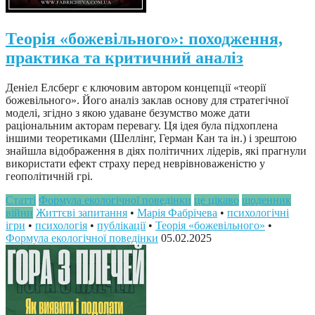
Теорія «божевільного»: походження,
практика та критичний аналіз
Деніел Елсберг є ключовим автором концепції «теорії
божевільного». Його аналіз заклав основу для стратегічної
моделі, згідно з якою удаване безумство може дати
раціональним акторам перевагу. Ця ідея була підхоплена
іншими теоретиками (Шеллінг, Герман Кан та ін.) і зрештою
знайшла відображення в діях політичних лідерів, які прагнули
використати ефект страху перед неврівноваженістю у
геополітичній грі.
Статті
Формула екологічної поведінки
це цікаво
щоденник
війни
Життєві запитання
•
Марія Фабрічева
•
психологічні
ігри
•
психологія
•
публікації
•
Теорія «божевільного»
•
Формула екологічної поведінки
05.02.2025