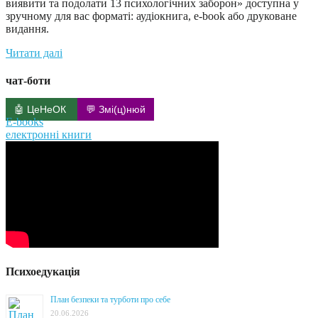
виявити та подолати 13 психологічних заборон» доступна у
зручному для вас форматі: аудіокнига, e-book або друковане
видання.
Читати далі
чат-боти
🤖 ЦеНеОК
💬 Змі(ц)нюй
E-books
електронні книги
Психоедукація
План безпеки та турботи про себе
20.06.2026