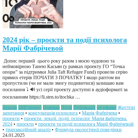
2024 рік – проєкти та події психолога
Марії Фабрічевой
Допис перший цього року разом з моєю чудовою та
неймовірною Танею Касьян (у рамках проекту ГО “Точка
опори” за підтримки Julia Taft Refugee Fund) провели серію
прямих етерів ПОЧАТИ З ПОЧАТКУ І якщо раптом ви
пропустили (чи не мали змогу подивитися) залишаю вам
посилання ⤵️ 🔊 усі серії проекту доступні в аудіоформаті за
посиланням https://li.sten.to/itochka …
Заходи
ЗМІ (відео)
Новини
Події
Публікації
це цікаво
Життєві
запитання
•
консультація психолога
•
Марія Фабрічева
•
проекти
•
проекти. лекції. події. психолог Марія фабрічева.
2024
•
проєкти
•
проєкти та події психолога Марії Фабрічевой
•
транзакційний аналіз
•
Формула екологічної поведінки
24.01.2025