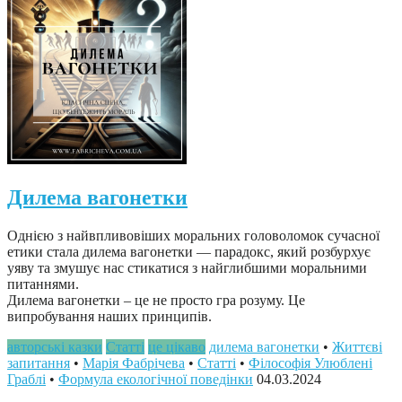
Дилема вагонетки
Однією з найвпливовіших моральних головоломок сучасної
етики стала дилема вагонетки — парадокс, який розбурхує
уяву та змушує нас стикатися з найглибшими моральними
питаннями.
Дилема вагонетки – це не просто гра розуму. Це
випробування наших принципів.
авторські казки
Статті
це цікаво
дилема вагонетки
•
Життєві
запитання
•
Марія Фабрічева
•
Статті
•
Філософія Улюблені
Граблі
•
Формула екологічної поведінки
04.03.2024