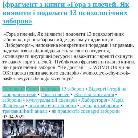
[фрагмент з книги «Гора з плечей. Як
виявити і подолати 13 психологічних
заборон»
«Гора з плечей. Як виявити і подолати 13 психологічних
заборон», що незабаром вийде друком у видавництві
«Лабораторія», наповнена конкретними порадами і вправами,
надихає взяти відповідальність за своє сьогодення,
активізувати внутрішні ресурси і наважитися врешті скинути
ту важку гору з плечей. Публікуємо фрагменти глави з книги,
що присвячений забороні “Не досягай” → WOMO:ОК чи не
ОК: пастка невизначеного сценарію / womo.ua/ok-chy-ne-ok-
pastka-nevyznachenogo-sczenariyu/
Публікації
Статті
це цікаво
13 заборон
•
Відверті історії на
заборонені теми
•
Гора з плечей
•
Життєві запитання
•
заборони
•
культуральний сценарій
•
Лабораторія
•
Марія
Фабрічева
•
психологічні заборони
•
сценарні заборони
•
транзакційний аналіз
•
як працюють сценарні заборони
03.04.2025