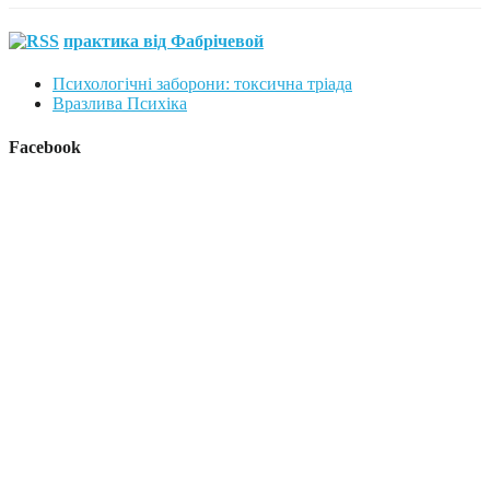
практика від Фабрічевой
Психологічні заборони: токсична тріада
Вразлива Психіка
Facebook