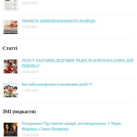
10.01.2014
ПРАВИЛА ЦИВИЛИЗОВАННОГО РАЗВОДА
25.01.2017
Статті
ЛЕТО У БАБУШКИ-ДЕДУШКИ: РАДОСТЬ ИЛИ НАКАЗАНИЕ ДЛЯ
РЕБЕНКА?
29.06.2015
Как найти компромисс в воспитании детей? ©
11.03.2015
ЗМІ (подкасти)
Пошуршимо? Про життєві сценарії, які повторюються. © Марія
Фабрічева з Танею Пилипччук
19.04.2026