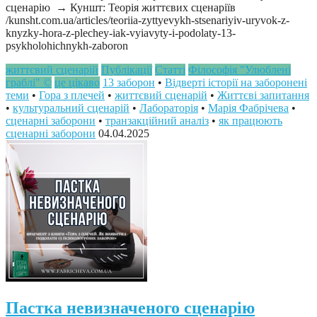
сценарію → Куншт: Теорія життєвих сценаріїв
/kunsht.com.ua/articles/teoriia-zyttyevykh-stsenariyiv-uryvok-z-
knyzky-hora-z-plechey-iak-vyiavyty-i-podolaty-13-
psykholohichnykh-zaboron
життєвий сценарій
Публікації
Статті
Філософія "Улюблені
граблі" ©
це цікаво
13 заборон
•
Відверті історії на заборонені
теми
•
Гора з плечей
•
життєвий сценарій
•
Життєві запитання
•
культуральний сценарій
•
Лабораторія
•
Марія Фабрічева
•
сценарні заборони
•
транзакційний аналіз
•
як працюють
сценарні заборони
04.04.2025
Пастка невизначеного сценарію