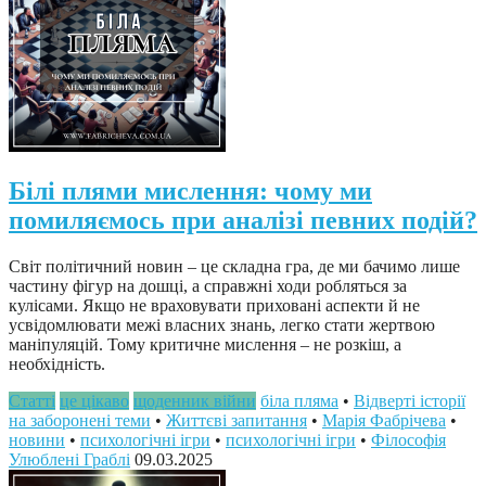
Білі плями мислення: чому ми
помиляємось при аналізі певних подій?
Світ політичний новин – це складна гра, де ми бачимо лише
частину фігур на дошці, а справжні ходи робляться за
кулісами. Якщо не враховувати приховані аспекти й не
усвідомлювати межі власних знань, легко стати жертвою
маніпуляцій. Тому критичне мислення – не розкіш, а
необхідність.
Статті
це цікаво
щоденник війни
біла пляма
•
Відверті історії
на заборонені теми
•
Життєві запитання
•
Марія Фабрічева
•
новини
•
психологічні ігри
•
психологічні ігри
•
Філософія
Улюблені Граблі
09.03.2025