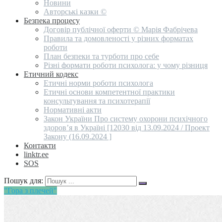
Новини
Авторські казки ©
Безпека процесу
Договір публічної оферти © Марія Фабрічева
Правила та домовленості у різних форматах
роботи
План безпеки та турботи про себе
Різні формати роботи психолога: у чому різниця
Етичний кодекс
Етичні норми роботи психолога
Етичні основи компетентної практики
консультування та психотерапії
Нормативні акти
Закон України Про систему охорони психічного
здоров’я в Україні [12030 від 13.09.2024 / Проект
Закону (16.09.2024 ]
Контакти
linktr.ee
SOS
Пошук для:
"Гора з плечей"