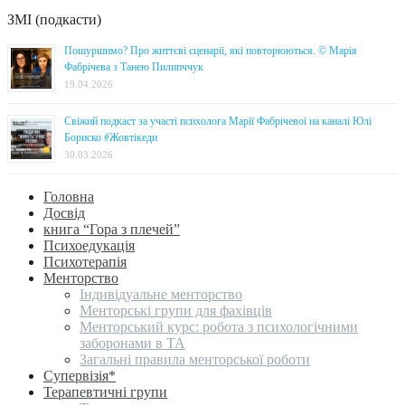
ЗМІ (подкасти)
Пошуршимо? Про життєві сценарії, які повторюються. © Марія
Фабрічева з Танею Пилипччук
19.04.2026
Свіжий подкаст за участі психолога Марії Фабрічевої на каналі Юлі
Бориско #Жовтікеди
30.03.2026
Головна
Досвід
книга “Гора з плечей”
Психоедукація
Психотерапія
Менторство
Індивідуальне менторство
Менторські групи для фахівців
Менторський курс: робота з психологічними
заборонами в ТА
Загальні правила менторської роботи
Супервізія*
Терапевтичні групи