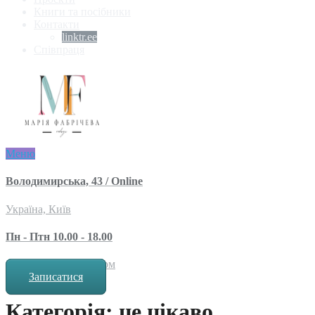
Книги та посібники
Контакти
linktr.ee
Співпраця
Меню
Володимирська, 43 / Online
Україна, Київ
Пн - Птн 10.00 - 18.00
за попереднім записом
Записатися
Категорія: це цікаво