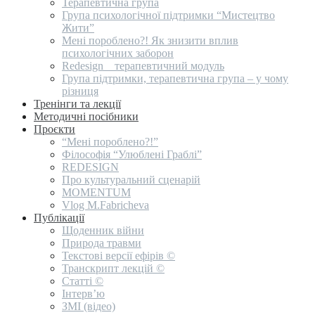
Терапевтична група
Група психологічної підтримки “Мистецтво
Жити”
Мені пороблено?! Як знизити вплив
психологічних заборон
Redesign _ терапевтичний модуль
Група підтримки, терапевтична група – у чому
різниця
Тренінги та лекції
Методичні посібники
Проєкти
“Мені пороблено?!”
Філософія “Улюблені Граблі”
REDESIGN
Про культуральний сценарій
MOMENTUM
Vlog M.Fabricheva
Публікації
Щоденник війни
Природа травми
Текстові версії ефірів ©
Транскрипт лекцій ©
Статті ©
Інтерв’ю
ЗМІ (відео)