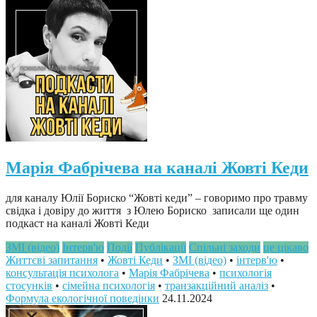
Марія Фабрічева на каналі Жовті Кеди
для каналу Юлії Бориско “Жовті кеди” – говоримо про травму
свідка і довіру до життя з Юлею Бориско записали ще один
подкаст на каналі Жовті Кеди
ЗМІ (відео)
Інтерв'ю
Події
Публікації
Спільні заходи
це цікаво
Життєві запитання
•
Жовті Кеди
•
ЗМІ (відео)
•
інтерв'ю
•
консультація психолога
•
Марія Фабрічева
•
психологія
стосунків
•
сімейна психологія
•
транзакційний аналіз
•
Формула екологічної поведінки
24.11.2024