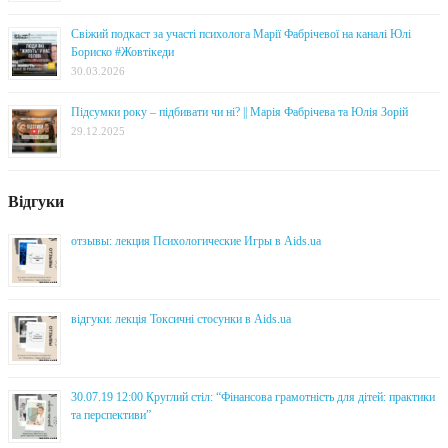
Свіжий подкаст за участі психолога Марії Фабрічевої на каналі Юлі
Бориско #Жовтікеди
30.03.2026
Підсумки року – підбивати чи ні? || Марія Фабрічева та Юлія Зорій
29.12.2025
Відгуки
отзывы: лекция Психологические Игры в Aids.ua
відгуки: лекція Токсичні стосунки в Aids.ua
30.07.19 12:00 Круглий стіл: “Фінансова грамотність для дітей: практики
та перспективи”