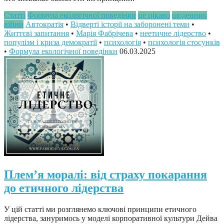
Статті
Формула екологічної поведінки
це цікаво
щоденник
війни
Автократія
•
Відверті історії на заборонені теми
•
Життєві запитання
•
Марія Фабрічева
•
неетичне лідерство
•
популізм і криза демократії
•
психологія
•
психологія стосунків
•
Формула екологічної поведінки
06.03.2025
Плем’я моралі: від страху покарання
до етичного лідерства
У цій статті ми розглянемо ключові принципи етичного
лідерства, зануримось у моделі корпоративної культури Дейва