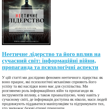
Неетичне лідерство та його вплив на
сучасний світ: інформаційні війни,
пропаганда та психологічні аспекти
У цій статті ми дослідимо феномен неетичного лідерства: як
воно працює, які психологічні механізми сприяють його
успіху та які наслідки воно має для суспільства. Ми
розглянемо роль інформаційних війн та пропаганди як
інструментів впливу, а також проаналізуємо, чому навіть у
сучасному світі, де інформація доступна як ніколи, маси людей
продовжують піддаватися маніпуляціям та підтримувати тих,
хто зневажає базові етичні принципи.