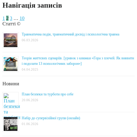
Навігація записів
1
2
3
…
10
Статті ©
Травматична подія, травматичний досвід і психологічна травма
06.03.2026
Теорія життєвих сценаріїв. [уривок з книжки «Гора з плечей. Як виявити
і подолати 13 психологічних заборон»]
04.04.2025
Новини
План безпеки та турботи про себе
20.06.2026
Набір до супервізійної групи (онлайн)
01.06.2026