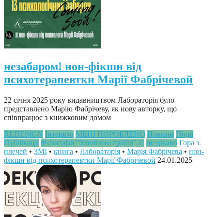
незабаром! нон-фікшн від
психотерапевтки Марії Фабрічевой
22 січня 2025 року видавництвом Лабораторія було
представлено Марію Фабрічеву, як нову авторку, що
співпрацює з книжковим домом
REDESIGN
Інтерв'ю
МЕНІ ПОРОБЛЕНО
Новини
Події
Публікації
Філософія "Улюблені граблі" ©
це цікаво
Гора з
плечей
•
ЗМІ
•
книга
•
Лабораторія
•
Марія Фабрічева
•
нон-
фікшн від психотерапевтки Марії Фабрічевой
24.01.2025