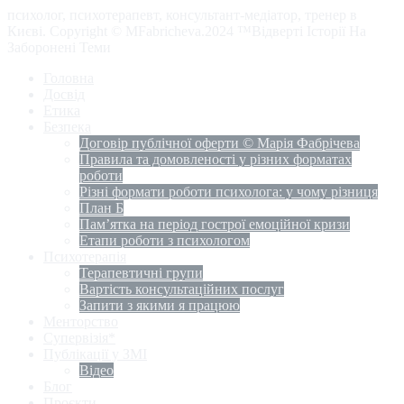
психолог, психотерапевт, консультант-медіатор, тренер в
Києві. Copyright © MFabricheva.2024 ™Відверті Історії На
Заборонені Теми
Головна
Досвід
Етика
Безпека
Договір публічної оферти © Марія Фабрічева
Правила та домовленості у різних форматах
роботи
Різні формати роботи психолога: у чому різниця
План Б
Пам’ятка на період гострої емоційної кризи
Етапи роботи з психологом
Психотерапія
Терапевтичні групи
Вартість консультаційних послуг
Запити з якими я працюю
Менторство
Супервізія*
Публікації у ЗМІ
Відео
Блог
Проєкти