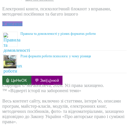
Електронні книги, психологічний блокнот з вправами,
методичні посібники та багато іншого
У магазин
Правила та домовленості у різних форматах роботи
Різні формати роботи психолога: у чому різниця
🤖 ЦеНеОК
💬 Змі(ц)нюй
Copyright © MFabricheva, 2026. Усі права захищено.
™ «Відверті історії на заборонені теми»
Весь контент сайту, включно зі статтями, інтерв’ю, описами
програм, майстер-класів, модулів, електронних книг,
методичних посібників, фото- та відеоматеріалами, захищено
відповідно до Закону України «Про авторське право і суміжні
права».