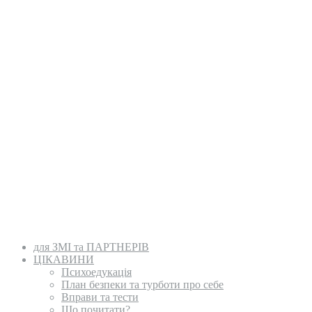
для ЗМІ та ПАРТНЕРІВ
ЦІКАВИНИ
Психоедукація
План безпеки та турботи про себе
Вправи та тести
Що почитати?