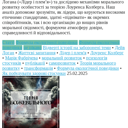
Логана («Лідер і плем’я») та дослідимо механізми морального
розвитку особистості за теорією Лоуренса Колберга. Наш
аналіз допоможе зрозуміти, як лідери, що керуються високими
етичними стандартами, здатні «піднімати» як окремих
співробітників, так і всю організацію до вищих рівнів
моральної свідомості, формуючи атмосферу довіри,
справедливості й відповідальності.
Статті
Формула екологічної поведінки
Формула екологічної
поведінки
це цікаво
Відверті історії на заборонені теми
•
Дейв
Логан
•
Життєві запитання
•
Лідер і плем'я
•
Лоуренс Колберг
•
Марія Фабрічева
•
моральний розвиток
•
психологія
стосунків
•
публікації
•
саморозвиток
•
Теорія морального
розвитку
•
трансформація
•
Формула екологічної поведінки
•
Як побудувати здорові стосунки
25.02.2025