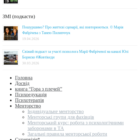
ЗМІ (подкасти)
Пошуршимо? Про життєві сценарії, які повторюються. © Марія
Фабрічева з Танею Пилипччук
19.04.2026
Свіжий подкаст за участі психолога Марії Фабрічевої на каналі Юлі
Бориско #Жовтікеди
30.03.2026
Головна
Досвід
книга “Гора з плечей”
Психоедукація
Психотерапія
Менторство
Індивідуальне менторство
Менторські групи для фахівців
Менторський курс: робота з психологічними
заборонами в ТА
Загальні правила менторської роботи
Супервізія*