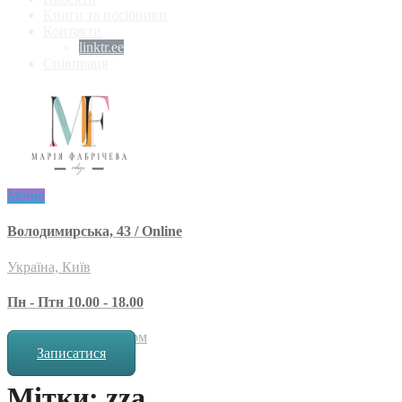
Книги та посібники
Контакти
linktr.ee
Співпраця
Меню
Володимирська, 43 / Online
Україна, Київ
Пн - Птн 10.00 - 18.00
за попереднім записом
Записатися
Мітки: zza