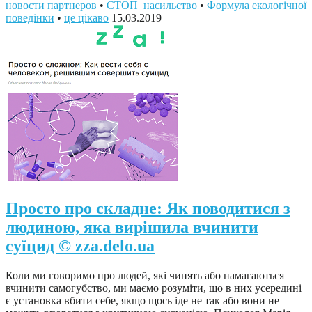
новости партнеров
•
СТОП_насильство
•
Формула екологічної
поведінки
•
це цікаво
15.03.2019
Просто про складне: Як поводитися з
людиною, яка вирішила вчинити
суїцид © zza.delo.ua
Коли ми говоримо про людей, які чинять або намагаються
вчинити самогубство, ми маємо розуміти, що в них усередині
є установка вбити себе, якщо щось іде не так або вони не