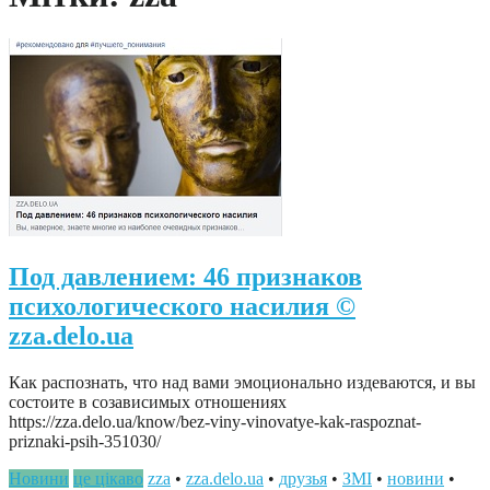
Под давлением: 46 признаков
психологического насилия ©
zza.delo.ua
Как распознать, что над вами эмоционально издеваются, и вы
состоите в созависимых отношениях
https://zza.delo.ua/know/bez-viny-vinovatye-kak-raspoznat-
priznaki-psih-351030/
Новини
це цікаво
zza
•
zza.delo.ua
•
друзья
•
ЗМІ
•
новини
•