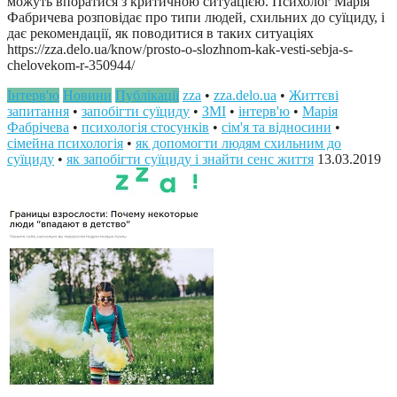
можуть впоратися з критичною ситуацією. Психолог Марія
Фабричева розповідає про типи людей, схильних до суїциду, і
дає рекомендації, як поводитися в таких ситуаціях
https://zza.delo.ua/know/prosto-o-slozhnom-kak-vesti-sebja-s-
chelovekom-r-350944/
Інтерв'ю
Новини
Публікації
zza
•
zza.delo.ua
•
Життєві
запитання
•
запобігти суїциду
•
ЗМІ
•
інтерв'ю
•
Марія
Фабрічева
•
психологія стосунків
•
сім'я та відносини
•
сімейна психологія
•
як допомогти людям схильним до
суїциду
•
як запобігти суїциду і знайти сенс життя
13.03.2019