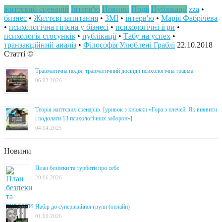
життєвий сценарій
Інтерв'ю
Новини
Події
Публікації
zza
•
бизнес
•
Життєві запитання
•
ЗМІ
•
інтерв'ю
•
Марія Фабрічева
•
психологічна гігієна у бізнесі
•
психологічні ігри
•
психологія стосунків
•
публікації
•
Табу на успех
•
транзакційний аналіз
•
Філософія Улюблені Граблі
22.10.2018
Статті ©
Травматична подія, травматичний досвід і психологічна травма
06.03.2026
Теорія життєвих сценаріїв. [уривок з книжки «Гора з плечей. Як виявити
і подолати 13 психологічних заборон»]
04.04.2025
Новини
План безпеки та турботи про себе
20.06.2026
Набір до супервізійної групи (онлайн)
01.06.2026