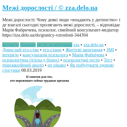
Межі дорослості / © zza.delo.ua
Межі дорослості: Чому деякі люди «впадають у дитинство» і
де взагалі сьогодні пролягають межі дорослості, – відповідає
Марія Фабричева, психолог, сімейний консультант-медіатор
https://zza.delo.ua/do/granicy-vzroslosti-344394
Інтерв'ю
Новини
тести та методики
zza
•
zza.delo.ua
•
Дорослий его-стан
•
его-стани
•
Життєві запитання
•
ЗМІ
•
інтерв'ю
•
консультація психолога
•
Марія Фабрічева
•
психологічна гігієна у бізнесі
•
психологічні тести
•
Тест
•
транзакційний аналіз
•
це цікаво
•
Як побудувати здорові
стосунки
08.03.2019