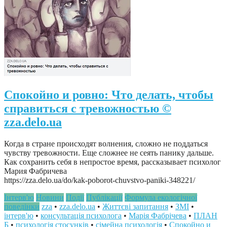
Спокойно и ровно: Что делать, чтобы
справиться с тревожностью ©
zza.delo.ua
Когда в стране происходят волнения, сложно не поддаться
чувству тревожности. Еще сложнее не сеять панику дальше.
Как сохранить себя в непростое время, рассказывает психолог
Мария Фабричева
https://zza.delo.ua/do/kak-poborot-chuvstvo-paniki-348221/
Інтерв'ю
Новини
Події
Публікації
Формула екологічної
поведінки
zza
•
zza.delo.ua
•
Життєві запитання
•
ЗМІ
•
інтерв'ю
•
консультація психолога
•
Марія Фабрічева
•
ПЛАН
Б
•
психологія стосунків
•
сімейна психологія
•
Спокойно и