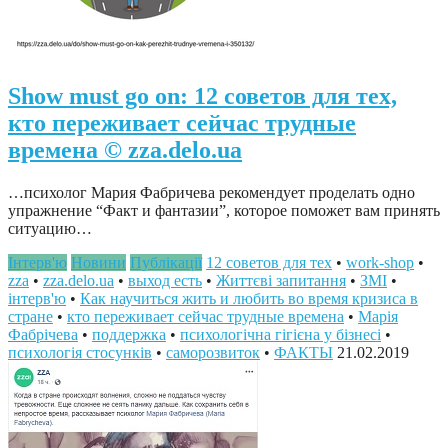
Show must go on: 12 советов для тех,
кто переживает сейчас трудные
времена © zza.delo.ua
…психолог Мария Фабричева рекомендует проделать одно
упражнение “Факт и фантазии”, которое поможет вам принять
ситуацию…
Інтерв'ю
Новини
Публікації
12 советов для тех
•
work-shop
•
zza
•
zza.delo.ua
•
выход есть
•
Життєві запитання
•
ЗМІ
•
інтерв'ю
•
Как научиться жить и любить во время кризиса в
стране
•
кто переживает сейчас трудные времена
•
Марія
Фабрічева
•
поддержка
•
психологічна гігієна у бізнесі
•
психологія стосунків
•
саморозвиток
•
ФАКТЫ
21.02.2019