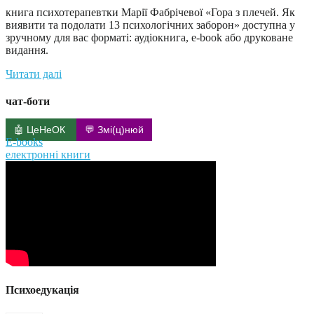
книга психотерапевтки Марії Фабрічевої «Гора з плечей. Як
виявити та подолати 13 психологічних заборон» доступна у
зручному для вас форматі: аудіокнига, e-book або друковане
видання.
Читати далі
чат-боти
🤖 ЦеНеОК
💬 Змі(ц)нюй
E-books
електронні книги
Психоедукація