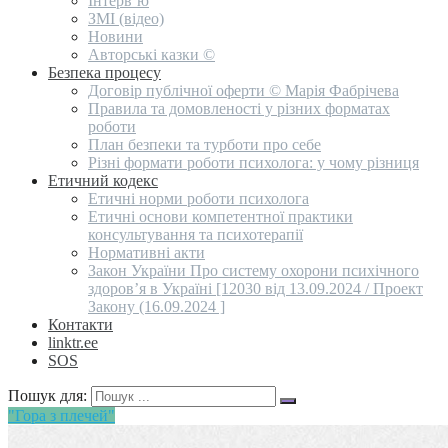
Інтерв’ю
ЗМІ (відео)
Новини
Авторські казки ©
Безпека процесу
Договір публічної оферти © Марія Фабрічева
Правила та домовленості у різних форматах
роботи
План безпеки та турботи про себе
Різні формати роботи психолога: у чому різниця
Етичний кодекс
Етичні норми роботи психолога
Етичні основи компетентної практики
консультування та психотерапії
Нормативні акти
Закон України Про систему охорони психічного
здоров’я в Україні [12030 від 13.09.2024 / Проект
Закону (16.09.2024 ]
Контакти
linktr.ee
SOS
Пошук для:
"Гора з плечей"