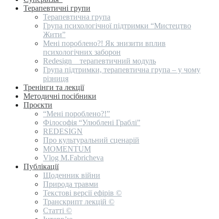
Терапевтичні групи
Терапевтична група
Група психологічної підтримки “Мистецтво
Жити”
Мені пороблено?! Як знизити вплив
психологічних заборон
Redesign _ терапевтичний модуль
Група підтримки, терапевтична група – у чому
різниця
Тренінги та лекції
Методичні посібники
Проєкти
“Мені пороблено?!”
Філософія “Улюблені Граблі”
REDESIGN
Про культуральний сценарій
MOMENTUM
Vlog M.Fabricheva
Публікації
Щоденник війни
Природа травми
Текстові версії ефірів ©
Транскрипт лекцій ©
Статті ©