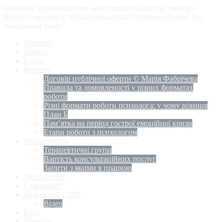
психолог, психотерапевт, консультант-медіатор, тренер в
Києві. Copyright © MFabricheva.2024 ™Відверті Історії На
Заборонені Теми
Головна
Досвід
Етика
Безпека
Договір публічної оферти © Марія Фабрічева
Правила та домовленості у різних форматах
роботи
Різні формати роботи психолога: у чому різниця
План Б
Пам’ятка на період гострої емоційної кризи
Етапи роботи з психологом
Психотерапія
Терапевтичні групи
Вартість консультаційних послуг
Запити з якими я працюю
Менторство
Супервізія*
Публікації у ЗМІ
Відео
Блог
Проєкти