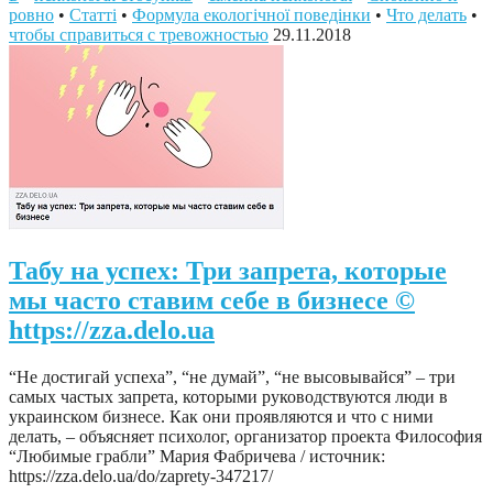
ровно
•
Статті
•
Формула екологічної поведінки
•
Что делать
•
чтобы справиться с тревожностью
29.11.2018
Табу на успех: Три запрета, которые
мы часто ставим себе в бизнесе ©
https://zza.delo.ua
“Не достигай успеха”, “не думай”, “не высовывайся” – три
самых частых запрета, которыми руководствуются люди в
украинском бизнесе. Как они проявляются и что с ними
делать, – объясняет психолог, организатор проекта Философия
“Любимые грабли” Мария Фабричева / источник:
https://zza.delo.ua/do/zaprety-347217/