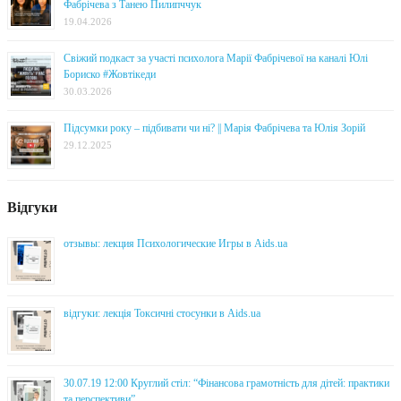
Фабрічева з Танею Пилипччук
19.04.2026
Свіжий подкаст за участі психолога Марії Фабрічевої на каналі Юлі
Бориско #Жовтікеди
30.03.2026
Підсумки року – підбивати чи ні? || Марія Фабрічева та Юлія Зорій
29.12.2025
Відгуки
отзывы: лекция Психологические Игры в Aids.ua
відгуки: лекція Токсичні стосунки в Aids.ua
30.07.19 12:00 Круглий стіл: “Фінансова грамотність для дітей: практики
та перспективи”