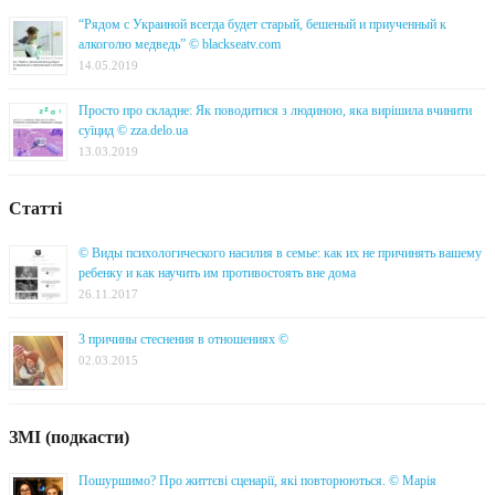
“Рядом с Украиной всегда будет старый, бешеный и приученный к
алкоголю медведь” © blackseatv.com
14.05.2019
Просто про складне: Як поводитися з людиною, яка вирішила вчинити
суїцид © zza.delo.ua
13.03.2019
Статті
© Виды психологического насилия в семье: как их не причинять вашему
ребенку и как научить им противостоять вне дома
26.11.2017
3 причины стеснения в отношениях ©
02.03.2015
ЗМІ (подкасти)
Пошуршимо? Про життєві сценарії, які повторюються. © Марія