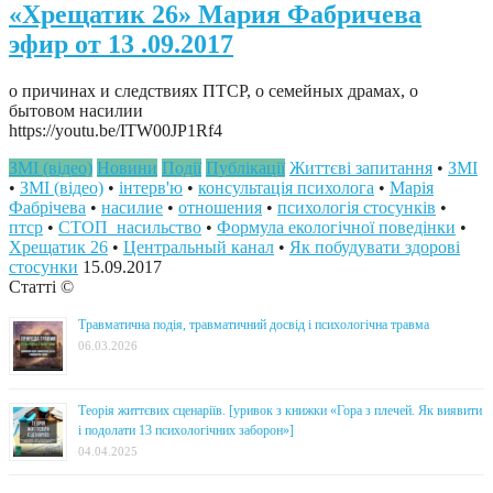
«Хрещатик 26» Мария Фабричева
эфир от 13 .09.2017
о причинах и следствиях ПТСР, о семейных драмах, о
бытовом насилии
https://youtu.be/ITW00JP1Rf4
ЗМІ (відео)
Новини
Події
Публікації
Життєві запитання
•
ЗМІ
•
ЗМІ (відео)
•
інтерв'ю
•
консультація психолога
•
Марія
Фабрічева
•
насилие
•
отношения
•
психологія стосунків
•
птср
•
СТОП_насильство
•
Формула екологічної поведінки
•
Хрещатик 26
•
Центральный канал
•
Як побудувати здорові
стосунки
15.09.2017
Статті ©
Травматична подія, травматичний досвід і психологічна травма
06.03.2026
Теорія життєвих сценаріїв. [уривок з книжки «Гора з плечей. Як виявити
і подолати 13 психологічних заборон»]
04.04.2025