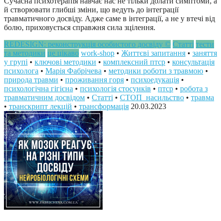
Сучасна психотерапія навчає нас не тільки долати симптоми, а
й створювати глибші зміни, що ведуть до інтеграції
травматичного досвіду. Адже саме в інтеграції, а не у втечі від
болю, приховується справжня сила зцілення.
REDESIGN: реконструкція особистого досвіду ©
Статті
тести
та методики
це цікаво
work-shop
•
Життєві запитання
•
заняття
у групі
•
ключові методики
•
комплексний птср
•
консультація
психолога
•
Марія Фабрічева
•
методики роботи з травмою
•
природа травми
•
проживання горя
•
психоедукація
•
психологічна гігієна
•
психологія стосунків
•
птср
•
робота з
травматичним досвідом
•
Статті
•
СТОП_насильство
•
травма
•
транскрипт лекцій
•
трансформація
20.03.2023