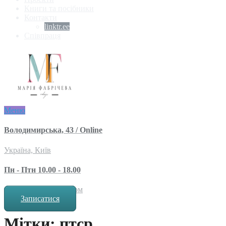
Книги та посібники
Контакти
linktr.ee
Співпраця
Меню
Володимирська, 43 / Online
Україна, Київ
Пн - Птн 10.00 - 18.00
за попереднім записом
Записатися
Мітки: птср