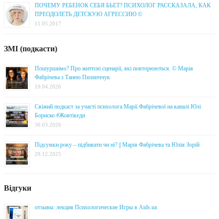
ПОЧЕМУ РЕБЕНОК СЕБЯ БЬЕТ? ПСИХОЛОГ РАССКАЗАЛА, КАК
ПРЕОДОЛЕТЬ ДЕТСКУЮ АГРЕССИЮ ©
11.05.2017
ЗМІ (подкасти)
Пошуршимо? Про життєві сценарії, які повторюються. © Марія
Фабрічева з Танею Пилипччук
19.04.2026
Свіжий подкаст за участі психолога Марії Фабрічевої на каналі Юлі
Бориско #Жовтікеди
30.03.2026
Підсумки року – підбивати чи ні? || Марія Фабрічева та Юлія Зорій
29.12.2025
Відгуки
отзывы: лекция Психологические Игры в Aids.ua