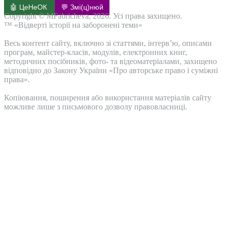
🤖 ЦеНеОК
💬 Змі(ц)нюй
Copyright © MFabricheva, 2026. Усі права захищено.
™ «Відверті історії на заборонені теми»
Весь контент сайту, включно зі статтями, інтерв’ю, описами
програм, майстер-класів, модулів, електронних книг,
методичних посібників, фото- та відеоматеріалами, захищено
відповідно до Закону України «Про авторське право і суміжні
права».
Копіювання, поширення або використання матеріалів сайту
можливе лише з письмового дозволу правовласниці.