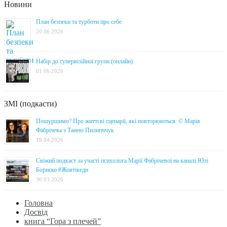
Новини
План безпеки та турботи про себе
20.06.2026
Набір до супервізійної групи (онлайн)
01.06.2026
ЗМІ (подкасти)
Пошуршимо? Про життєві сценарії, які повторюються. © Марія
Фабрічева з Танею Пилипччук
19.04.2026
Свіжий подкаст за участі психолога Марії Фабрічевої на каналі Юлі
Бориско #Жовтікеди
30.03.2026
Головна
Досвід
книга “Гора з плечей”