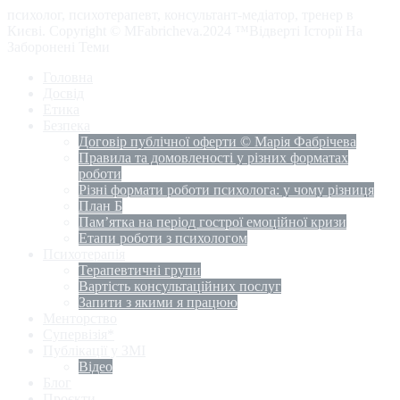
психолог, психотерапевт, консультант-медіатор, тренер в
Києві. Copyright © MFabricheva.2024 ™Відверті Історії На
Заборонені Теми
Головна
Досвід
Етика
Безпека
Договір публічної оферти © Марія Фабрічева
Правила та домовленості у різних форматах
роботи
Різні формати роботи психолога: у чому різниця
План Б
Пам’ятка на період гострої емоційної кризи
Етапи роботи з психологом
Психотерапія
Терапевтичні групи
Вартість консультаційних послуг
Запити з якими я працюю
Менторство
Супервізія*
Публікації у ЗМІ
Відео
Блог
Проєкти