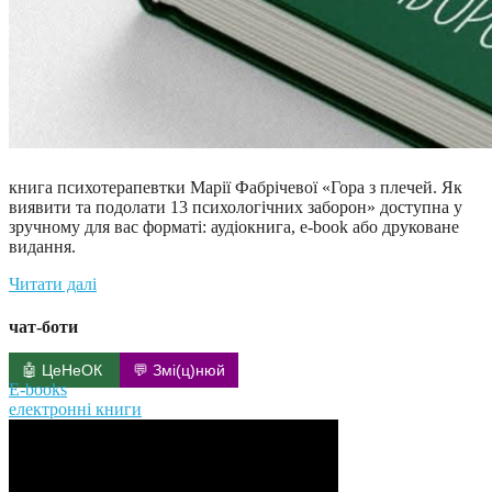
книга психотерапевтки Марії Фабрічевої «Гора з плечей. Як
виявити та подолати 13 психологічних заборон» доступна у
зручному для вас форматі: аудіокнига, e-book або друковане
видання.
Читати далі
чат-боти
🤖 ЦеНеОК
💬 Змі(ц)нюй
E-books
електронні книги