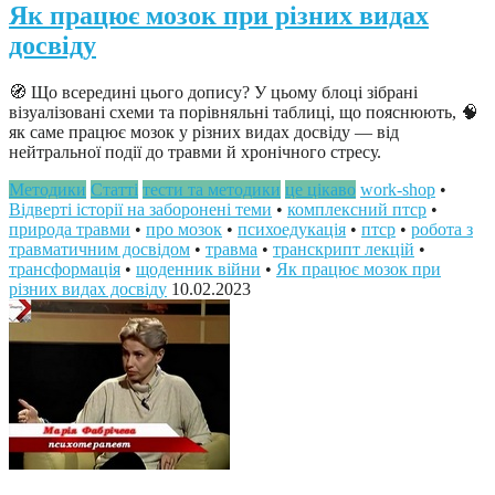
Як працює мозок при різних видах
досвіду
🧭 Що всередині цього допису? У цьому блоці зібрані
візуалізовані схеми та порівняльні таблиці, що пояснюють, 🧠
як саме працює мозок у різних видах досвіду — від
нейтральної події до травми й хронічного стресу.
Методики
Статті
тести та методики
це цікаво
work-shop
•
Відверті історії на заборонені теми
•
комплексний птср
•
природа травми
•
про мозок
•
психоедукація
•
птср
•
робота з
травматичним досвідом
•
травма
•
транскрипт лекцій
•
трансформація
•
щоденник війни
•
Як працює мозок при
різних видах досвіду
10.02.2023