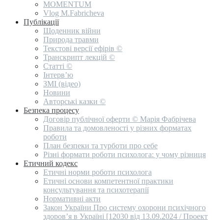
MOMENTUM
Vlog M.Fabricheva
Публікації
Щоденник війни
Природа травми
Текстові версії ефірів ©
Транскрипт лекцій ©
Статті ©
Інтерв’ю
ЗМІ (відео)
Новини
Авторські казки ©
Безпека процесу
Договір публічної оферти © Марія Фабрічева
Правила та домовленості у різних форматах
роботи
План безпеки та турботи про себе
Різні формати роботи психолога: у чому різниця
Етичний кодекс
Етичні норми роботи психолога
Етичні основи компетентної практики
консультування та психотерапії
Нормативні акти
Закон України Про систему охорони психічного
здоров’я в Україні [12030 від 13.09.2024 / Проект