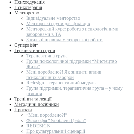
Психоедукація
Психотерапія
Менторство
Індивідуальне менторство
Менторські групи для фахівців
Менторський курс: робота з психологічними
заборонами в ТА
Загальні правила менторської роботи
Супервізія*
Терапевтичні групи
Терапевтична група
Група психологічної підтримки “Мистецтво
Жити”
Мені пороблено?! Як знизити вплив
психологічних заборон
Redesign _ терапевтичний модуль
Група підтримки, терапевтична група – у чому
різниця
Тренінги та лекції
Методичні посібники
Проєкти
“Мені пороблено?!”
Філософія “Улюблені Граблі”
REDESIGN
Про культуральний сценарій